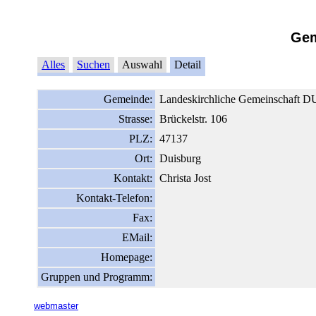
Gem
Alles
Suchen
Auswahl
Detail
Gemeinde:
Landeskirchliche Gemeinschaft D
Strasse:
Brückelstr. 106
PLZ:
47137
Ort:
Duisburg
Kontakt:
Christa Jost
Kontakt-Telefon:
Fax:
EMail:
Homepage:
Gruppen und Programm:
webmaster