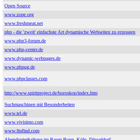
Open Source
www.zope.org
www.freshmeat.net
php - die 'zweit' einfachste Art dynamische Webseiten zu erzeugen
www.php3-forum.de
www.php-center.de
www.dynamic-webpages.de
www.phpug.de
www.phpclasses.com
http://www.spiritproject.de/horoskop/index.htm
Suchmaschinen mit Besonderheiten
www.tel.de
www.vivisimo.com
www.ftpfind.com
Abendunterhaltung im Raum Bonn, Köln, Düsseldorf