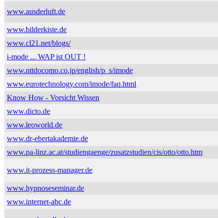
www.ausderluft.de
www.bilderkiste.de
www.cl21.net/blogs/
i-mode ... WAP ist OUT !
www.nttdocomo.co.jp/english/p_s/imode
www.eurotechnology.com/imode/faq.html
Know How - Vorsicht Wissen
www.dicto.de
www.leoworld.de
www.dr-ebertakademie.de
www.pa-linz.ac.at/studiengaenge/zusatzstudien/cis/otto/otto.htm
www.it-prozess-manager.de
www.hypnoseseminar.de
www.internet-abc.de