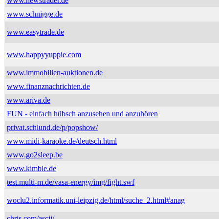
www.newstrader.de
www.schnigge.de
www.easytrade.de
www.happyyuppie.com
www.immobilien-auktionen.de
www.finanznachrichten.de
www.ariva.de
FUN - einfach hübsch anzusehen und anzuhören
privat.schlund.de/p/popshow/
www.midi-karaoke.de/deutsch.html
www.go2sleep.be
www.kimble.de
test.multi-m.de/vasa-energy/img/fight.swf
woclu2.informatik.uni-leipzig.de/html/suche_2.html#anag
chris.com/ascii/