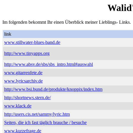
Walid
Im folgenden bekommt Ihr einen Überblick meiner Lieblings- Links.
link
www.stillwater-blues-band.de
http://www.tinyapps.org
http://www.absv.de/sbs/sbs_intro.html#auswahl
www.gitarrenfete.de
www.lyricsarchiv.de
http://www.bsi.bund.de/produkte/knoppix/index.htm
http://shortnews.stern.de/
www.klack.de
http://users.cis.net/sammy/lyric.htm
Seiten, die ich fast täglich brauche / besuche
www.kurzefrage.de