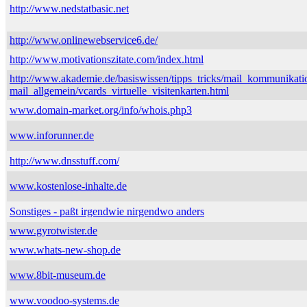
http://www.nedstatbasic.net
http://www.onlinewebservice6.de/
http://www.motivationszitate.com/index.html
http://www.akademie.de/basiswissen/tipps_tricks/mail_kommunikati
mail_allgemein/vcards_virtuelle_visitenkarten.html
www.domain-market.org/info/whois.php3
www.inforunner.de
http://www.dnsstuff.com/
www.kostenlose-inhalte.de
Sonstiges - paßt irgendwie nirgendwo anders
www.gyrotwister.de
www.whats-new-shop.de
www.8bit-museum.de
www.voodoo-systems.de