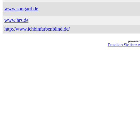
www.snogard.de
www.hrs.de
http://www.ichbinfarbenblind.de/
powered
Erstellen Sie Ihre