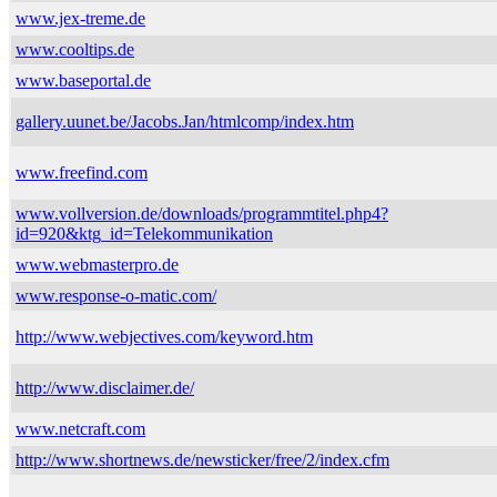
www.jex-treme.de
www.cooltips.de
www.baseportal.de
gallery.uunet.be/Jacobs.Jan/htmlcomp/index.htm
www.freefind.com
www.vollversion.de/downloads/programmtitel.php4?
id=920&ktg_id=Telekommunikation
www.webmasterpro.de
www.response-o-matic.com/
http://www.webjectives.com/keyword.htm
http://www.disclaimer.de/
www.netcraft.com
http://www.shortnews.de/newsticker/free/2/index.cfm