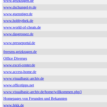
www.geizkragen.de
www.dschungel-tv.de
www.guenstiger.de
www.hobbythek.de
www.world-of-cheats.de
www.dasgrossez.de
www.presseportal.de
freesms.geizkragen.de
Office Diverses
www.excel-center.de
www.access-home.de
www.visualbasic-archiv.de
www.officetipps.net
www.visualbasic-archiv.de/home/willkommen.php3
Homepages von Freunden und Bekannten
www.fekk.de