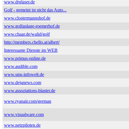
www.drglaser.de
Golf - gemeint ist nicht das Auto...
www.clostermannshof.de
www.golfanlage-roemerhof.de
www.chaar.de/walid/golf
http://members.chello.at/albert/
Interessante Dienste im WEB
www.primus-online.de
www.audible.com
www.sms-infowelt.de
www.dejanews.com
www.assoziations-blaster.de
www.ryanair.com/german
www.visualware.com
www.netzpiloten.de