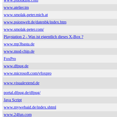
www.psionking.com
www.atelier.tm
www.smolak-peter.mich.at
www.psionwelt.de/datenbk/index.htm
www.smolak-peter.com/
Playstation 2 - Was ist eigentlich dieses X-Box ?
www.mp3basta.de
www.mod-chip.de
FoxPro
www.dfpug.de
www.microsoft.com/vfoxpro
www.visualextend.de
portal.dfpug.de/dfpug/
Java Script
www.mywebaid.de/index.shtml
www.24fun.com