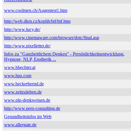
www.coolmen.ch/Augentest1.htm
http://web.dkm.cz/koplih/htf/htf.htm
http://www.lucy.de/
http://www.cinemaware.com/browser/dotc/final.asp
http://www.pixelletter.de/
Infos zu "Ganzheitlichem Denken" - Persönlichkeitsentwicklung,
Hypnose, NLP, Esotherik ...
www.hbechter.at
www.hpz.com
www.beckerbernd.de
www.zeitzuleben.de
www.nlp-denkweisen.de
http://www.pero-consulting.de
Gesundheitsinfos im Web
www.allergate.de