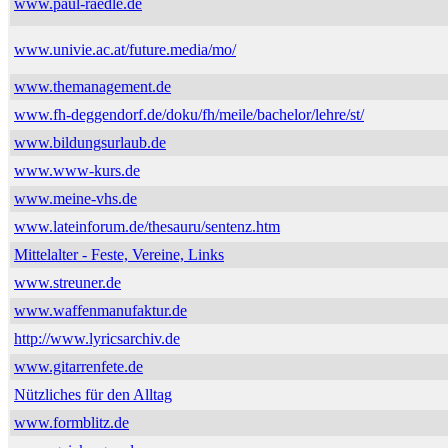
www.paul-raedle.de
www.univie.ac.at/future.media/mo/
www.themanagement.de
www.fh-deggendorf.de/doku/fh/meile/bachelor/lehre/st/
www.bildungsurlaub.de
www.www-kurs.de
www.meine-vhs.de
www.lateinforum.de/thesauru/sentenz.htm
Mittelalter - Feste, Vereine, Links
www.streuner.de
www.waffenmanufaktur.de
http://www.lyricsarchiv.de
www.gitarrenfete.de
Nützliches für den Alltag
www.formblitz.de