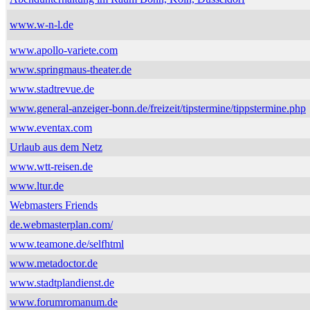
www.w-n-l.de
www.apollo-variete.com
www.springmaus-theater.de
www.stadtrevue.de
www.general-anzeiger-bonn.de/freizeit/tipstermine/tippstermine.php
www.eventax.com
Urlaub aus dem Netz
www.wtt-reisen.de
www.ltur.de
Webmasters Friends
de.webmasterplan.com/
www.teamone.de/selfhtml
www.metadoctor.de
www.stadtplandienst.de
www.forumromanum.de