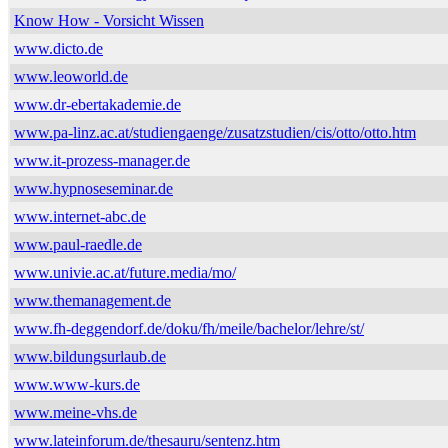
Know How - Vorsicht Wissen
www.dicto.de
www.leoworld.de
www.dr-ebertakademie.de
www.pa-linz.ac.at/studiengaenge/zusatzstudien/cis/otto/otto.htm
www.it-prozess-manager.de
www.hypnoseseminar.de
www.internet-abc.de
www.paul-raedle.de
www.univie.ac.at/future.media/mo/
www.themanagement.de
www.fh-deggendorf.de/doku/fh/meile/bachelor/lehre/st/
www.bildungsurlaub.de
www.www-kurs.de
www.meine-vhs.de
www.lateinforum.de/thesauru/sentenz.htm