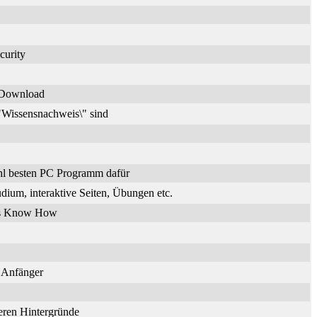
curity
n Download
\"Wissensnachweis\" sind
hl besten PC Programm dafür
dium, interaktive Seiten, Übungen etc.
ches Know How
r Anfänger
deren Hintergründe