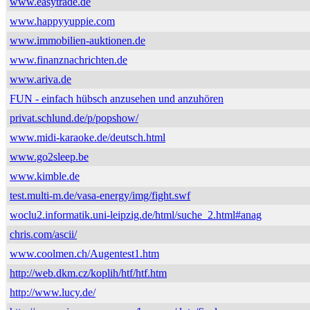
www.easytrade.de
www.happyyuppie.com
www.immobilien-auktionen.de
www.finanznachrichten.de
www.ariva.de
FUN - einfach hübsch anzusehen und anzuhören
privat.schlund.de/p/popshow/
www.midi-karaoke.de/deutsch.html
www.go2sleep.be
www.kimble.de
test.multi-m.de/vasa-energy/img/fight.swf
woclu2.informatik.uni-leipzig.de/html/suche_2.html#anag
chris.com/ascii/
www.coolmen.ch/Augentest1.htm
http://web.dkm.cz/koplih/htf/htf.htm
http://www.lucy.de/