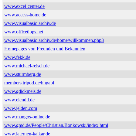
www.excel-center.de
www.access-home.de
www.visualbasic-archiv.de
www.officetipps.net
www.visualbasic-archiv.de/home/willkommen.php3
Homepages von Freunden und Bekannten
www.fekk.de
www.michael-reisch.de
www.sturmberg.de
members.tripod.de/hhgabi
www.gdickmeis.de
www.elendil.de
www.jelden.com
www.mangos-online.de
www.gmd.de/People/Christian.Bonkowski/index.html
www.laternen-kalkar.de