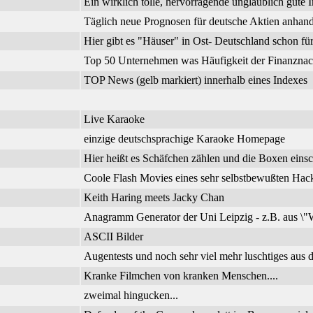
Ein wirklich tolle, hervorragende unglaublich gute I
Täglich neue Prognosen für deutsche Aktien anhand
Hier gibt es "Häuser" in Ost- Deutschland schon f
Top 50 Unternehmen was Häufigkeit der Finanznachr
TOP News (gelb markiert) innerhalb eines Indexes
Live Karaoke
einzige deutschsprachige Karaoke Homepage
Hier heißt es Schäfchen zählen und die Boxen einsc
Coole Flash Movies eines sehr selbstbewußten Hac
Keith Haring meets Jacky Chan
Anagramm Generator der Uni Leipzig - z.B. aus \"W
ASCII Bilder
Augentests und noch sehr viel mehr luschtiges aus d
Kranke Filmchen von kranken Menschen....
zweimal hingucken...