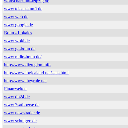
wortschatz.uni-leipzig.de
www.teleauskunft.de
www.web.de
www.google.de
Bonn - Lokales
www.woki.de
www.ga-bonn.de
www.radio-bonn.de/
http://www.dieregion.info
http://www.logicaland.net/stats.html
http://www.theyrule.net
Finanzseiten
www.db24.de
www.3satboerse.de
www.newstrader.de
www.schnigge.de