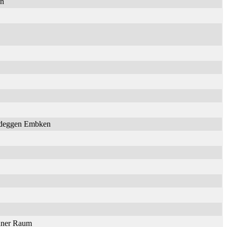
en
Nideggen Embken
onner Raum