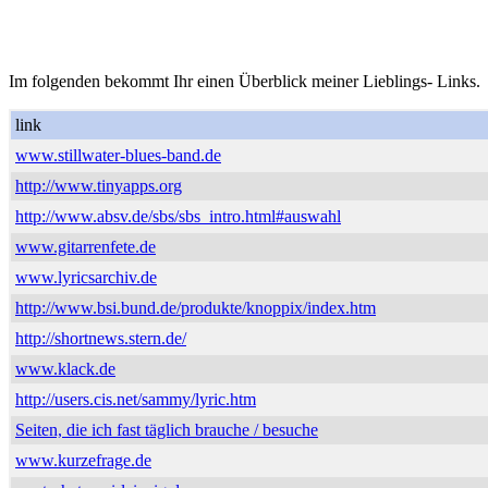
Im folgenden bekommt Ihr einen Überblick meiner Lieblings- Links.
link
www.stillwater-blues-band.de
http://www.tinyapps.org
http://www.absv.de/sbs/sbs_intro.html#auswahl
www.gitarrenfete.de
www.lyricsarchiv.de
http://www.bsi.bund.de/produkte/knoppix/index.htm
http://shortnews.stern.de/
www.klack.de
http://users.cis.net/sammy/lyric.htm
Seiten, die ich fast täglich brauche / besuche
www.kurzefrage.de