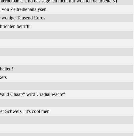
nternetbank. Und das sage ich nicht nur weil ich da arbeite :-)
 von Zeitreihenanalysen
ür wenige Tausend Euros
ichten betrifft
halten!
kers
alid Chaar\" wird \"radial wach\"
er Schweiz - it's cool men