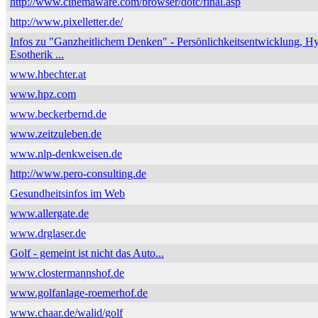
http://www.cinemaware.com/browser/dotc/final.asp
http://www.pixelletter.de/
Infos zu "Ganzheitlichem Denken" - Persönlichkeitsentwicklung, H
Esotherik ...
www.hbechter.at
www.hpz.com
www.beckerbernd.de
www.zeitzuleben.de
www.nlp-denkweisen.de
http://www.pero-consulting.de
Gesundheitsinfos im Web
www.allergate.de
www.drglaser.de
Golf - gemeint ist nicht das Auto...
www.clostermannshof.de
www.golfanlage-roemerhof.de
www.chaar.de/walid/golf