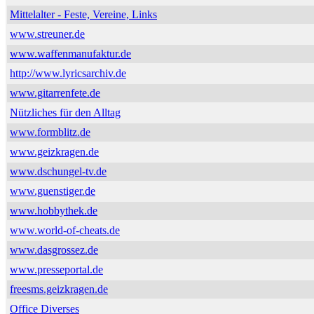
Mittelalter - Feste, Vereine, Links
www.streuner.de
www.waffenmanufaktur.de
http://www.lyricsarchiv.de
www.gitarrenfete.de
Nützliches für den Alltag
www.formblitz.de
www.geizkragen.de
www.dschungel-tv.de
www.guenstiger.de
www.hobbythek.de
www.world-of-cheats.de
www.dasgrossez.de
www.presseportal.de
freesms.geizkragen.de
Office Diverses