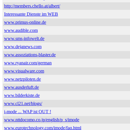
http://members.chello.at/albert/
Interessante Dienste im WEB
www.primus-online.de
www.audible.com
www.sms-infowelt.de
www.dejanews.com
www.assoziations-blaster.de
www.ryanair.com/german
www.visualware.com
www.netzpiloten.de
www.ausderluft.de
www.bilderkiste.de
www.cl21.net/blogs/
i-mode ... WAP ist OUT !
www.nttdocomo.co.jp/english/p_s/imode
www.eurotechnology.com/imode/faq.html