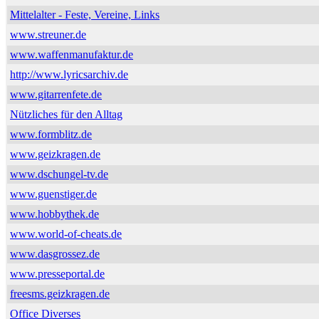
Mittelalter - Feste, Vereine, Links
www.streuner.de
www.waffenmanufaktur.de
http://www.lyricsarchiv.de
www.gitarrenfete.de
Nützliches für den Alltag
www.formblitz.de
www.geizkragen.de
www.dschungel-tv.de
www.guenstiger.de
www.hobbythek.de
www.world-of-cheats.de
www.dasgrossez.de
www.presseportal.de
freesms.geizkragen.de
Office Diverses