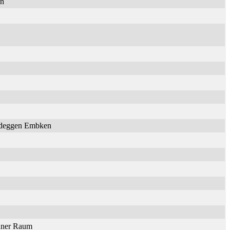
en
Nideggen Embken
onner Raum