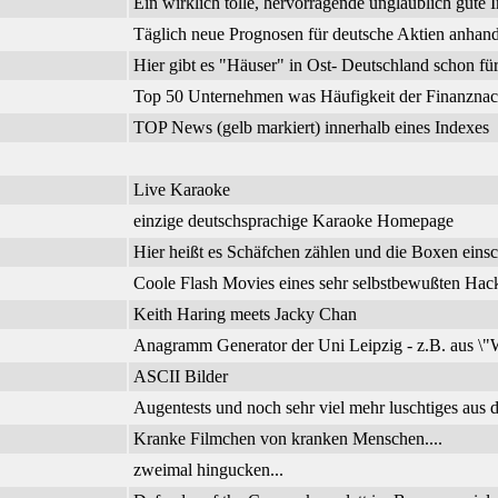
Ein wirklich tolle, hervorragende unglaublich gute I
Täglich neue Prognosen für deutsche Aktien anhand
Hier gibt es "Häuser" in Ost- Deutschland schon f
Top 50 Unternehmen was Häufigkeit der Finanznachr
TOP News (gelb markiert) innerhalb eines Indexes
Live Karaoke
einzige deutschsprachige Karaoke Homepage
Hier heißt es Schäfchen zählen und die Boxen einsc
Coole Flash Movies eines sehr selbstbewußten Hac
Keith Haring meets Jacky Chan
Anagramm Generator der Uni Leipzig - z.B. aus \"W
ASCII Bilder
Augentests und noch sehr viel mehr luschtiges aus d
Kranke Filmchen von kranken Menschen....
zweimal hingucken...