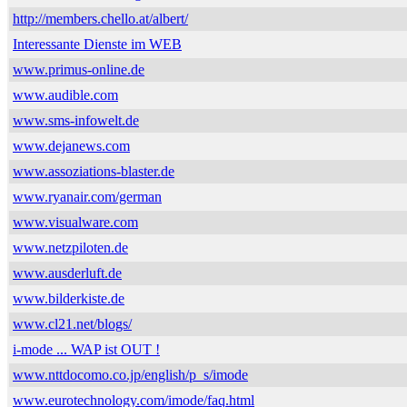
http://members.chello.at/albert/
Interessante Dienste im WEB
www.primus-online.de
www.audible.com
www.sms-infowelt.de
www.dejanews.com
www.assoziations-blaster.de
www.ryanair.com/german
www.visualware.com
www.netzpiloten.de
www.ausderluft.de
www.bilderkiste.de
www.cl21.net/blogs/
i-mode ... WAP ist OUT !
www.nttdocomo.co.jp/english/p_s/imode
www.eurotechnology.com/imode/faq.html