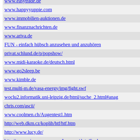
www.easytrade.de
www.happyyuppie.com
www.immobilien-auktionen.de
www.finanznachrichten.de
www.ariva.de
FUN - einfach hübsch anzusehen und anzuhören
privat.schlund.de/p/popshow/
www.midi-karaoke.de/deutsch.html
www.go2sleep.be
www.kimble.de
test.multi-m.de/vasa-energy/img/fight.swf
woclu2.informatik.uni-leipzig.de/html/suche_2.html#anag
chris.com/ascii/
www.coolmen.ch/Augentest1.htm
http://web.dkm.cz/koplih/htf/htf.htm
http://www.lucy.de/