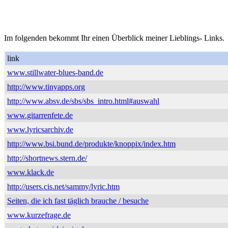
Im folgenden bekommt Ihr einen Überblick meiner Lieblings- Links.
link
www.stillwater-blues-band.de
http://www.tinyapps.org
http://www.absv.de/sbs/sbs_intro.html#auswahl
www.gitarrenfete.de
www.lyricsarchiv.de
http://www.bsi.bund.de/produkte/knoppix/index.htm
http://shortnews.stern.de/
www.klack.de
http://users.cis.net/sammy/lyric.htm
Seiten, die ich fast täglich brauche / besuche
www.kurzefrage.de