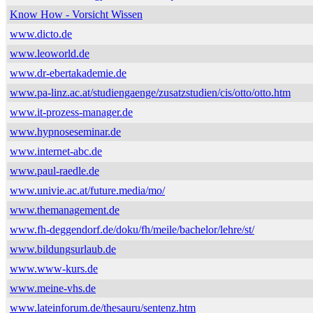
Know How - Vorsicht Wissen
www.dicto.de
www.leoworld.de
www.dr-ebertakademie.de
www.pa-linz.ac.at/studiengaenge/zusatzstudien/cis/otto/otto.htm
www.it-prozess-manager.de
www.hypnoseseminar.de
www.internet-abc.de
www.paul-raedle.de
www.univie.ac.at/future.media/mo/
www.themanagement.de
www.fh-deggendorf.de/doku/fh/meile/bachelor/lehre/st/
www.bildungsurlaub.de
www.www-kurs.de
www.meine-vhs.de
www.lateinforum.de/thesauru/sentenz.htm