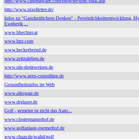
http://www.cinemaware.com/browser/dotc/final.asp
http://www.pixelletter.de/
Infos zu "Ganzheitlichem Denken" - Persönlichkeitsentwicklung, H
Esotherik ...
www.hbechter.at
www.hpz.com
www.beckerbernd.de
www.zeitzuleben.de
www.nlp-denkweisen.de
http://www.pero-consulting.de
Gesundheitsinfos im Web
www.allergate.de
www.drglaser.de
Golf - gemeint ist nicht das Auto...
www.clostermannshof.de
www.golfanlage-roemerhof.de
www.chaar.de/walid/golf