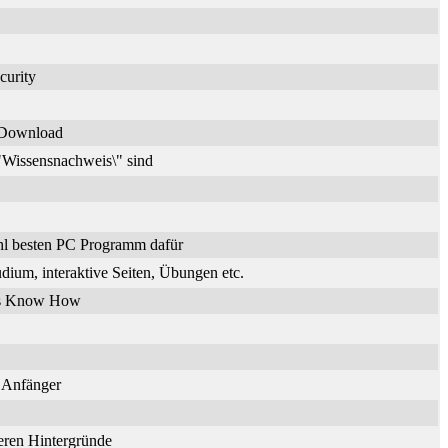
curity
n Download
\"Wissensnachweis\" sind
hl besten PC Programm dafür
dium, interaktive Seiten, Übungen etc.
ches Know How
r Anfänger
deren Hintergründe