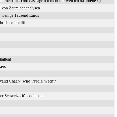
nternetbank. Und das sage ich nicht nur weil ich da arbeite :-)
 von Zeitreihenanalysen
ür wenige Tausend Euros
ichten betrifft
halten!
kers
alid Chaar\" wird \"radial wach\"
er Schweiz - it's cool men