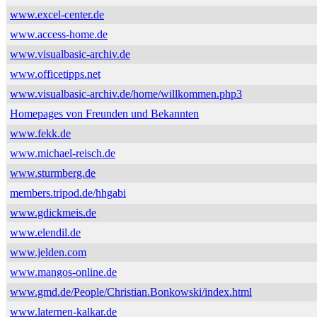
www.excel-center.de
www.access-home.de
www.visualbasic-archiv.de
www.officetipps.net
www.visualbasic-archiv.de/home/willkommen.php3
Homepages von Freunden und Bekannten
www.fekk.de
www.michael-reisch.de
www.sturmberg.de
members.tripod.de/hhgabi
www.gdickmeis.de
www.elendil.de
www.jelden.com
www.mangos-online.de
www.gmd.de/People/Christian.Bonkowski/index.html
www.laternen-kalkar.de