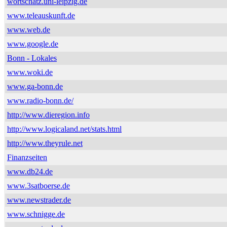
wortschatz.uni-leipzig.de
www.teleauskunft.de
www.web.de
www.google.de
Bonn - Lokales
www.woki.de
www.ga-bonn.de
www.radio-bonn.de/
http://www.dieregion.info
http://www.logicaland.net/stats.html
http://www.theyrule.net
Finanzseiten
www.db24.de
www.3satboerse.de
www.newstrader.de
www.schnigge.de