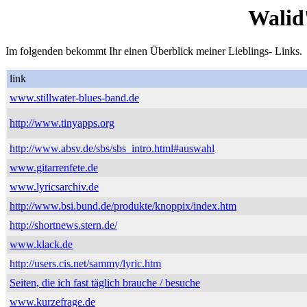
Walid
Im folgenden bekommt Ihr einen Überblick meiner Lieblings- Links.
link
www.stillwater-blues-band.de
http://www.tinyapps.org
http://www.absv.de/sbs/sbs_intro.html#auswahl
www.gitarrenfete.de
www.lyricsarchiv.de
http://www.bsi.bund.de/produkte/knoppix/index.htm
http://shortnews.stern.de/
www.klack.de
http://users.cis.net/sammy/lyric.htm
Seiten, die ich fast täglich brauche / besuche
www.kurzefrage.de