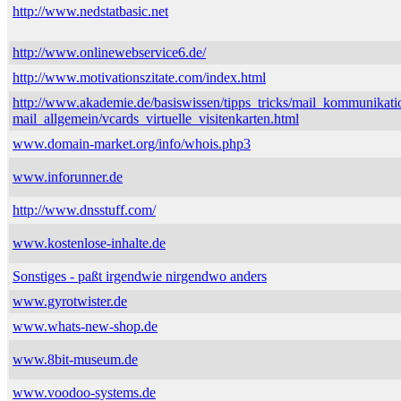
http://www.nedstatbasic.net
http://www.onlinewebservice6.de/
http://www.motivationszitate.com/index.html
http://www.akademie.de/basiswissen/tipps_tricks/mail_kommunikati
mail_allgemein/vcards_virtuelle_visitenkarten.html
www.domain-market.org/info/whois.php3
www.inforunner.de
http://www.dnsstuff.com/
www.kostenlose-inhalte.de
Sonstiges - paßt irgendwie nirgendwo anders
www.gyrotwister.de
www.whats-new-shop.de
www.8bit-museum.de
www.voodoo-systems.de