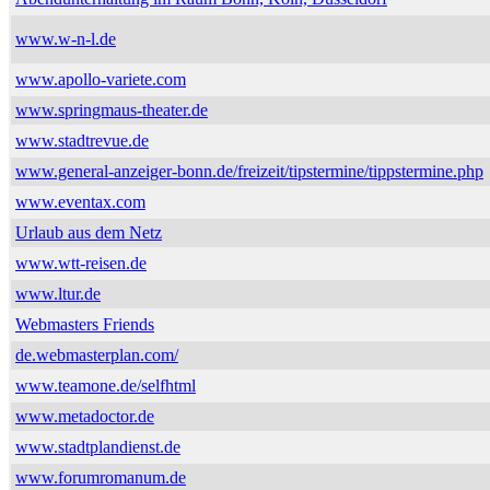
www.w-n-l.de
www.apollo-variete.com
www.springmaus-theater.de
www.stadtrevue.de
www.general-anzeiger-bonn.de/freizeit/tipstermine/tippstermine.php
www.eventax.com
Urlaub aus dem Netz
www.wtt-reisen.de
www.ltur.de
Webmasters Friends
de.webmasterplan.com/
www.teamone.de/selfhtml
www.metadoctor.de
www.stadtplandienst.de
www.forumromanum.de