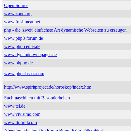
Open Source
www.zope.org
www.freshmeat.net
php - die 'zweit' einfachste Art dynamische Webseiten zu erzeugen
www.php3-forum.de
www.php-center.de
www.dynamic-webpages.de
www.phpug.de
www.phpclasses.com
http://www.spiritproject.de/horoskop/index.htm
Suchmaschinen mit Besonderheiten
www.tel.de
www.vivisimo.com
www.ftpfind.com
Abendunterhaltung im Raum Bonn, Köln, Düsseldorf