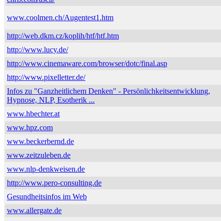
www.coolmen.ch/Augentest1.htm
http://web.dkm.cz/koplih/htf/htf.htm
http://www.lucy.de/
http://www.cinemaware.com/browser/dotc/final.asp
http://www.pixelletter.de/
Infos zu "Ganzheitlichem Denken" - Persönlichkeitsentwicklung,
Hypnose, NLP, Esotherik ...
www.hbechter.at
www.hpz.com
www.beckerbernd.de
www.zeitzuleben.de
www.nlp-denkweisen.de
http://www.pero-consulting.de
Gesundheitsinfos im Web
www.allergate.de