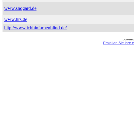
www.snogard.de
www.hrs.de
http://www.ichbinfarbenblind.de/
powered
Erstellen Sie Ihre