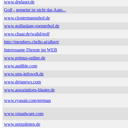
www.drglaser.de
Golf - gemeint ist nicht das Auto...
www.clostermannshof.de
www.golfanlage-roemerhof.de
www.chaar.de/walid/golf
http://members.chello.at/albert/
Interessante Dienste im WEB
www.primus-online.de
www.audible.com
www.sms-infowelt.de
www.dejanews.com
www.assoziations-blaster.de
www.ryanair.com/german
www.visualware.com
www.netzpiloten.de