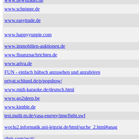
www.newstrader.de
www.schnigge.de
www.easytrade.de
www.happyyuppie.com
www.immobilien-auktionen.de
www.finanznachrichten.de
www.ariva.de
FUN - einfach hübsch anzusehen und anzuhören
privat.schlund.de/p/popshow/
www.midi-karaoke.de/deutsch.html
www.go2sleep.be
www.kimble.de
test.multi-m.de/vasa-energy/img/fight.swf
woclu2.informatik.uni-leipzig.de/html/suche_2.html#anag
chris.com/ascii/