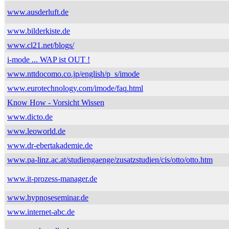
www.ausderluft.de
www.bilderkiste.de
www.cl21.net/blogs/
i-mode ... WAP ist OUT !
www.nttdocomo.co.jp/english/p_s/imode
www.eurotechnology.com/imode/faq.html
Know How - Vorsicht Wissen
www.dicto.de
www.leoworld.de
www.dr-ebertakademie.de
www.pa-linz.ac.at/studiengaenge/zusatzstudien/cis/otto/otto.htm
www.it-prozess-manager.de
www.hypnoseseminar.de
www.internet-abc.de