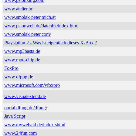
www.psionking.com
www.atelier.tm
www.smolak-peter.mich.at
www.psionwelt.de/datenbk/index.htm
www.smolak-peter.com/
Playstation 2 - Was ist eigentlich dieses X-Box ?
www.mp3basta.de
www.mod-chip.de
FoxPro
www.dfpug.de
www.microsoft.com/vfoxpro
www.visualextend.de
portal.dfpug.de/dfpug/
Java Script
www.mywebaid.de/index.shtml
www.24fun.com