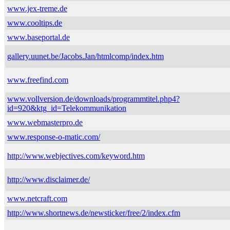
www.jex-treme.de
www.cooltips.de
www.baseportal.de
gallery.uunet.be/Jacobs.Jan/htmlcomp/index.htm
www.freefind.com
www.vollversion.de/downloads/programmtitel.php4?
id=920&ktg_id=Telekommunikation
www.webmasterpro.de
www.response-o-matic.com/
http://www.webjectives.com/keyword.htm
http://www.disclaimer.de/
www.netcraft.com
http://www.shortnews.de/newsticker/free/2/index.cfm