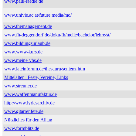
www.paul-raedle.de
www.univie.ac.at/future.media/mo/
www.themanagement.de
www.fh-deggendorf.de/doku/fh/meile/bachelor/lehre/st/
www.bildungsurlaub.de
www.www-kurs.de
www.meine-vhs.de
www.lateinforum.de/thesauru/sentenz.htm
Mittelalter - Feste, Vereine, Links
www.streuner.de
www.waffenmanufaktur.de
http://www.lyricsarchiv.de
www.gitarrenfete.de
Nützliches für den Alltag
www.formblitz.de