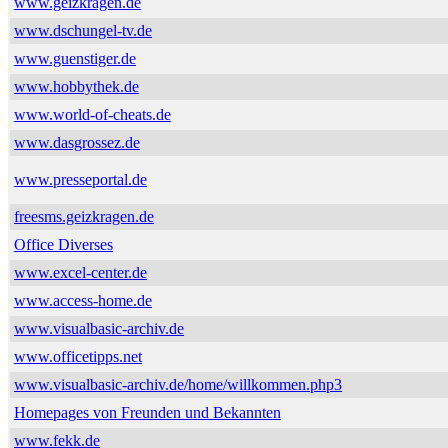
www.geizkragen.de
www.dschungel-tv.de
www.guenstiger.de
www.hobbythek.de
www.world-of-cheats.de
www.dasgrossez.de
www.presseportal.de
freesms.geizkragen.de
Office Diverses
www.excel-center.de
www.access-home.de
www.visualbasic-archiv.de
www.officetipps.net
www.visualbasic-archiv.de/home/willkommen.php3
Homepages von Freunden und Bekannten
www.fekk.de