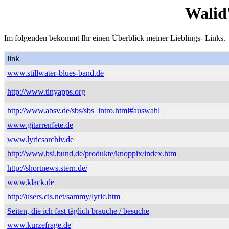
Walid
Im folgenden bekommt Ihr einen Überblick meiner Lieblings- Links.
link
www.stillwater-blues-band.de
http://www.tinyapps.org
http://www.absv.de/sbs/sbs_intro.html#auswahl
www.gitarrenfete.de
www.lyricsarchiv.de
http://www.bsi.bund.de/produkte/knoppix/index.htm
http://shortnews.stern.de/
www.klack.de
http://users.cis.net/sammy/lyric.htm
Seiten, die ich fast täglich brauche / besuche
www.kurzefrage.de