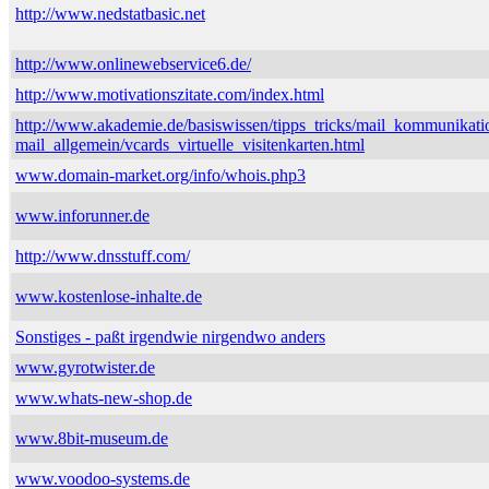
http://www.nedstatbasic.net
http://www.onlinewebservice6.de/
http://www.motivationszitate.com/index.html
http://www.akademie.de/basiswissen/tipps_tricks/mail_kommunikati
mail_allgemein/vcards_virtuelle_visitenkarten.html
www.domain-market.org/info/whois.php3
www.inforunner.de
http://www.dnsstuff.com/
www.kostenlose-inhalte.de
Sonstiges - paßt irgendwie nirgendwo anders
www.gyrotwister.de
www.whats-new-shop.de
www.8bit-museum.de
www.voodoo-systems.de