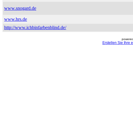
www.snogard.de
www.hrs.de
http://www.ichbinfarbenblind.de/
powered
Erstellen Sie Ihre