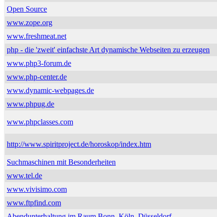
Open Source
www.zope.org
www.freshmeat.net
php - die 'zweit' einfachste Art dynamische Webseiten zu erzeugen
www.php3-forum.de
www.php-center.de
www.dynamic-webpages.de
www.phpug.de
www.phpclasses.com
http://www.spiritproject.de/horoskop/index.htm
Suchmaschinen mit Besonderheiten
www.tel.de
www.vivisimo.com
www.ftpfind.com
Abendunterhaltung im Raum Bonn, Köln, Düsseldorf