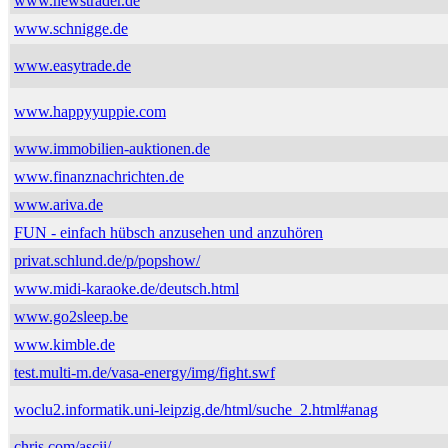
www.newstrader.de
www.schnigge.de
www.easytrade.de
www.happyyuppie.com
www.immobilien-auktionen.de
www.finanznachrichten.de
www.ariva.de
FUN - einfach hübsch anzusehen und anzuhören
privat.schlund.de/p/popshow/
www.midi-karaoke.de/deutsch.html
www.go2sleep.be
www.kimble.de
test.multi-m.de/vasa-energy/img/fight.swf
woclu2.informatik.uni-leipzig.de/html/suche_2.html#anag
chris.com/ascii/