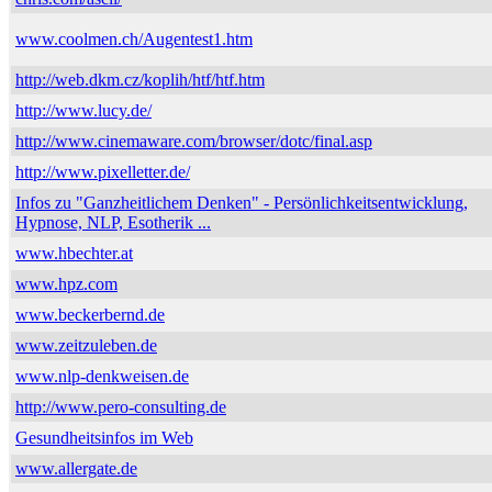
www.coolmen.ch/Augentest1.htm
http://web.dkm.cz/koplih/htf/htf.htm
http://www.lucy.de/
http://www.cinemaware.com/browser/dotc/final.asp
http://www.pixelletter.de/
Infos zu "Ganzheitlichem Denken" - Persönlichkeitsentwicklung,
Hypnose, NLP, Esotherik ...
www.hbechter.at
www.hpz.com
www.beckerbernd.de
www.zeitzuleben.de
www.nlp-denkweisen.de
http://www.pero-consulting.de
Gesundheitsinfos im Web
www.allergate.de