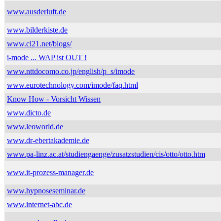
www.ausderluft.de
www.bilderkiste.de
www.cl21.net/blogs/
i-mode ... WAP ist OUT !
www.nttdocomo.co.jp/english/p_s/imode
www.eurotechnology.com/imode/faq.html
Know How - Vorsicht Wissen
www.dicto.de
www.leoworld.de
www.dr-ebertakademie.de
www.pa-linz.ac.at/studiengaenge/zusatzstudien/cis/otto/otto.htm
www.it-prozess-manager.de
www.hypnoseseminar.de
www.internet-abc.de