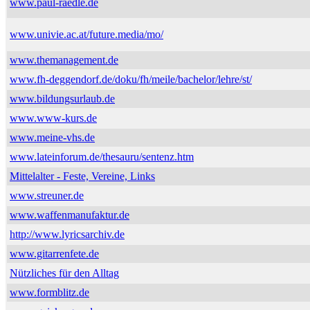
www.paul-raedle.de
www.univie.ac.at/future.media/mo/
www.themanagement.de
www.fh-deggendorf.de/doku/fh/meile/bachelor/lehre/st/
www.bildungsurlaub.de
www.www-kurs.de
www.meine-vhs.de
www.lateinforum.de/thesauru/sentenz.htm
Mittelalter - Feste, Vereine, Links
www.streuner.de
www.waffenmanufaktur.de
http://www.lyricsarchiv.de
www.gitarrenfete.de
Nützliches für den Alltag
www.formblitz.de