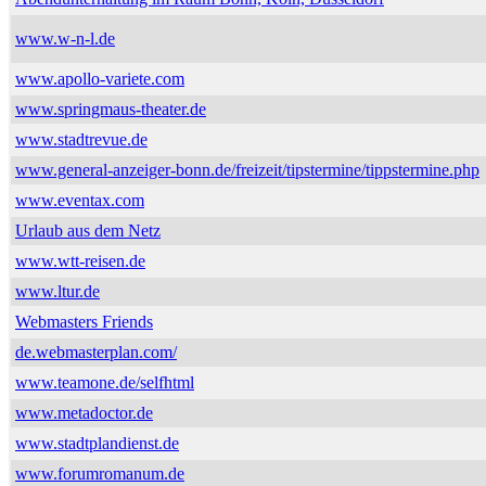
www.w-n-l.de
www.apollo-variete.com
www.springmaus-theater.de
www.stadtrevue.de
www.general-anzeiger-bonn.de/freizeit/tipstermine/tippstermine.php
www.eventax.com
Urlaub aus dem Netz
www.wtt-reisen.de
www.ltur.de
Webmasters Friends
de.webmasterplan.com/
www.teamone.de/selfhtml
www.metadoctor.de
www.stadtplandienst.de
www.forumromanum.de