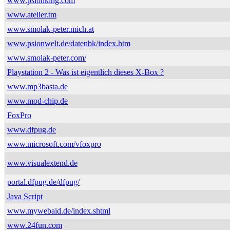
www.psionking.com
www.atelier.tm
www.smolak-peter.mich.at
www.psionwelt.de/datenbk/index.htm
www.smolak-peter.com/
Playstation 2 - Was ist eigentlich dieses X-Box ?
www.mp3basta.de
www.mod-chip.de
FoxPro
www.dfpug.de
www.microsoft.com/vfoxpro
www.visualextend.de
portal.dfpug.de/dfpug/
Java Script
www.mywebaid.de/index.shtml
www.24fun.com