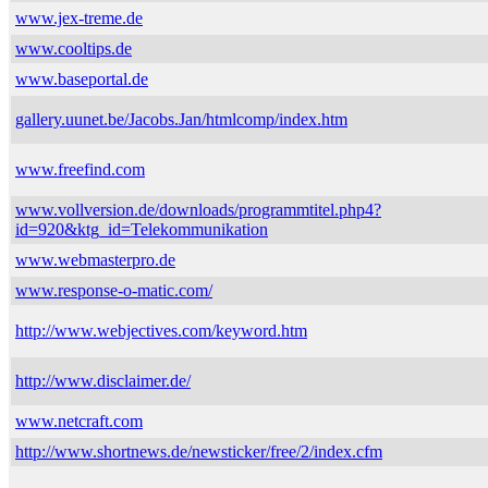
www.jex-treme.de
www.cooltips.de
www.baseportal.de
gallery.uunet.be/Jacobs.Jan/htmlcomp/index.htm
www.freefind.com
www.vollversion.de/downloads/programmtitel.php4?
id=920&ktg_id=Telekommunikation
www.webmasterpro.de
www.response-o-matic.com/
http://www.webjectives.com/keyword.htm
http://www.disclaimer.de/
www.netcraft.com
http://www.shortnews.de/newsticker/free/2/index.cfm