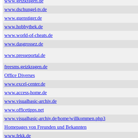
www.geizkragen.de
www.dschungel-tv.de
www.guenstiger.de
www.hobbythek.de
www.world-of-cheats.de
www.dasgrossez.de
www.presseportal.de
freesms.geizkragen.de
Office Diverses
www.excel-center.de
www.access-home.de
www.visualbasic-archiv.de
www.officetipps.net
www.visualbasic-archiv.de/home/willkommen.php3
Homepages von Freunden und Bekannten
www.fekk.de