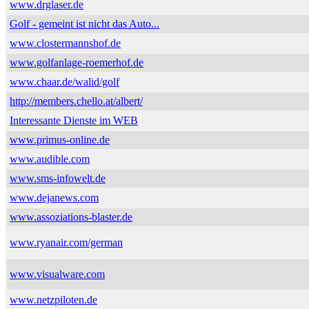
www.drglaser.de
Golf - gemeint ist nicht das Auto...
www.clostermannshof.de
www.golfanlage-roemerhof.de
www.chaar.de/walid/golf
http://members.chello.at/albert/
Interessante Dienste im WEB
www.primus-online.de
www.audible.com
www.sms-infowelt.de
www.dejanews.com
www.assoziations-blaster.de
www.ryanair.com/german
www.visualware.com
www.netzpiloten.de