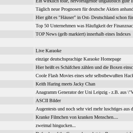
Ein wirklich tolle, hervorragende unglaublich gute I
Täglich neue Prognosen für deutsche Aktien anhand
Hier gibt es "Häuser" in Ost- Deutschland schon f
Top 50 Unternehmen was Häufigkeit der Finanznachr
TOP News (gelb markiert) innerhalb eines Indexes
Live Karaoke
einzige deutschsprachige Karaoke Homepage
Hier heißt es Schäfchen zählen und die Boxen einsc
Coole Flash Movies eines sehr selbstbewußten Hac
Keith Haring meets Jacky Chan
Anagramm Generator der Uni Leipzig - z.B. aus \"W
ASCII Bilder
Augentests und noch sehr viel mehr luschtiges aus d
Kranke Filmchen von kranken Menschen....
zweimal hingucken...