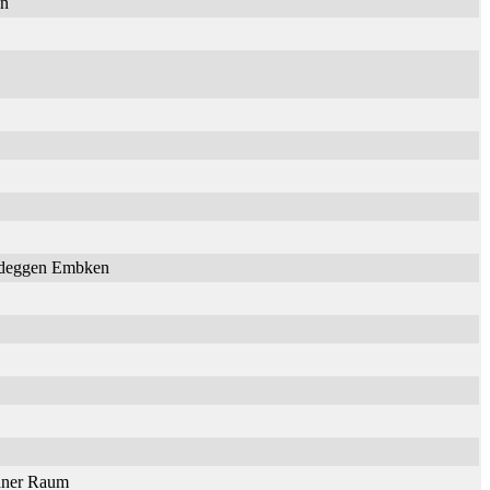
en
Nideggen Embken
onner Raum