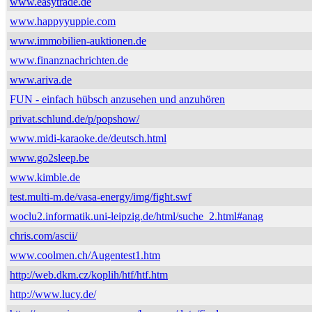
www.easytrade.de
www.happyyuppie.com
www.immobilien-auktionen.de
www.finanznachrichten.de
www.ariva.de
FUN - einfach hübsch anzusehen und anzuhören
privat.schlund.de/p/popshow/
www.midi-karaoke.de/deutsch.html
www.go2sleep.be
www.kimble.de
test.multi-m.de/vasa-energy/img/fight.swf
woclu2.informatik.uni-leipzig.de/html/suche_2.html#anag
chris.com/ascii/
www.coolmen.ch/Augentest1.htm
http://web.dkm.cz/koplih/htf/htf.htm
http://www.lucy.de/