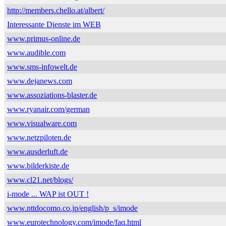
http://members.chello.at/albert/
Interessante Dienste im WEB
www.primus-online.de
www.audible.com
www.sms-infowelt.de
www.dejanews.com
www.assoziations-blaster.de
www.ryanair.com/german
www.visualware.com
www.netzpiloten.de
www.ausderluft.de
www.bilderkiste.de
www.cl21.net/blogs/
i-mode ... WAP ist OUT !
www.nttdocomo.co.jp/english/p_s/imode
www.eurotechnology.com/imode/faq.html