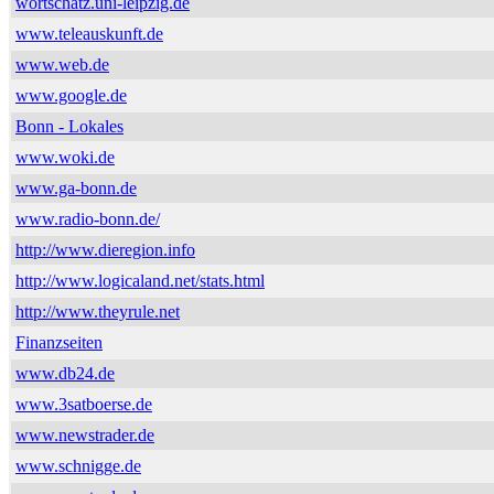
wortschatz.uni-leipzig.de
www.teleauskunft.de
www.web.de
www.google.de
Bonn - Lokales
www.woki.de
www.ga-bonn.de
www.radio-bonn.de/
http://www.dieregion.info
http://www.logicaland.net/stats.html
http://www.theyrule.net
Finanzseiten
www.db24.de
www.3satboerse.de
www.newstrader.de
www.schnigge.de