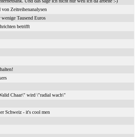
nternetbank. Und das sage ich nicht nur weil ich da arbeite :-)
 von Zeitreihenanalysen
ür wenige Tausend Euros
ichten betrifft
halten!
kers
alid Chaar\" wird \"radial wach\"
er Schweiz - it's cool men