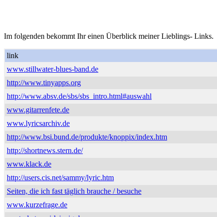
Im folgenden bekommt Ihr einen Überblick meiner Lieblings- Links.
link
www.stillwater-blues-band.de
http://www.tinyapps.org
http://www.absv.de/sbs/sbs_intro.html#auswahl
www.gitarrenfete.de
www.lyricsarchiv.de
http://www.bsi.bund.de/produkte/knoppix/index.htm
http://shortnews.stern.de/
www.klack.de
http://users.cis.net/sammy/lyric.htm
Seiten, die ich fast täglich brauche / besuche
www.kurzefrage.de