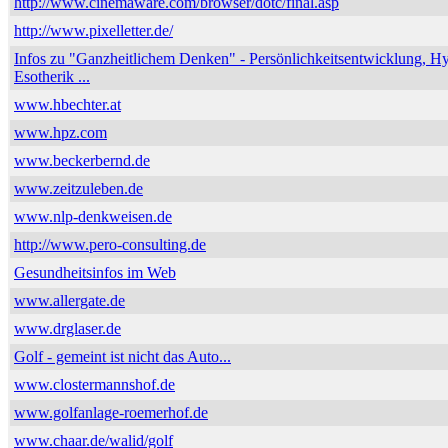
http://www.cinemaware.com/browser/dotc/final.asp
http://www.pixelletter.de/
Infos zu "Ganzheitlichem Denken" - Persönlichkeitsentwicklung, H
Esotherik ...
www.hbechter.at
www.hpz.com
www.beckerbernd.de
www.zeitzuleben.de
www.nlp-denkweisen.de
http://www.pero-consulting.de
Gesundheitsinfos im Web
www.allergate.de
www.drglaser.de
Golf - gemeint ist nicht das Auto...
www.clostermannshof.de
www.golfanlage-roemerhof.de
www.chaar.de/walid/golf