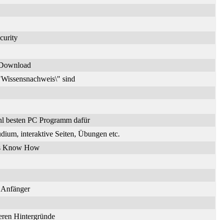
curity
n Download
\"Wissensnachweis\" sind
hl besten PC Programm dafür
dium, interaktive Seiten, Übungen etc.
ches Know How
r Anfänger
deren Hintergründe