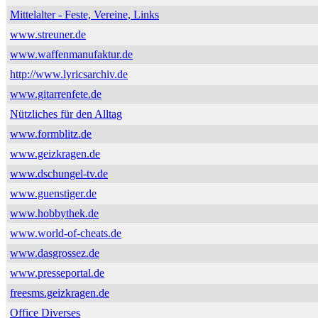
Mittelalter - Feste, Vereine, Links
www.streuner.de
www.waffenmanufaktur.de
http://www.lyricsarchiv.de
www.gitarrenfete.de
Nützliches für den Alltag
www.formblitz.de
www.geizkragen.de
www.dschungel-tv.de
www.guenstiger.de
www.hobbythek.de
www.world-of-cheats.de
www.dasgrossez.de
www.presseportal.de
freesms.geizkragen.de
Office Diverses