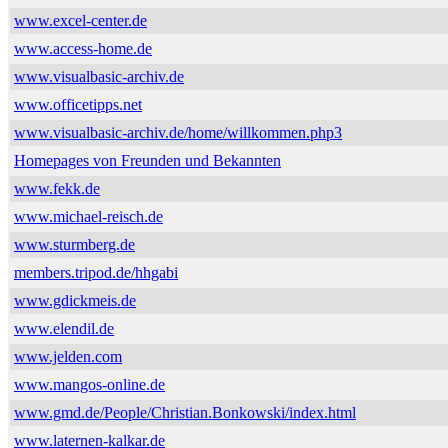
www.excel-center.de
www.access-home.de
www.visualbasic-archiv.de
www.officetipps.net
www.visualbasic-archiv.de/home/willkommen.php3
Homepages von Freunden und Bekannten
www.fekk.de
www.michael-reisch.de
www.sturmberg.de
members.tripod.de/hhgabi
www.gdickmeis.de
www.elendil.de
www.jelden.com
www.mangos-online.de
www.gmd.de/People/Christian.Bonkowski/index.html
www.laternen-kalkar.de