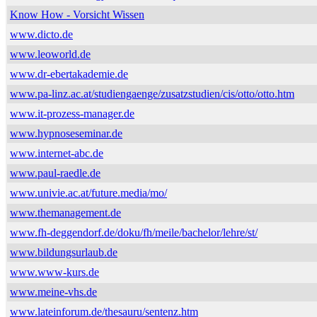
Know How - Vorsicht Wissen
www.dicto.de
www.leoworld.de
www.dr-ebertakademie.de
www.pa-linz.ac.at/studiengaenge/zusatzstudien/cis/otto/otto.htm
www.it-prozess-manager.de
www.hypnoseseminar.de
www.internet-abc.de
www.paul-raedle.de
www.univie.ac.at/future.media/mo/
www.themanagement.de
www.fh-deggendorf.de/doku/fh/meile/bachelor/lehre/st/
www.bildungsurlaub.de
www.www-kurs.de
www.meine-vhs.de
www.lateinforum.de/thesauru/sentenz.htm