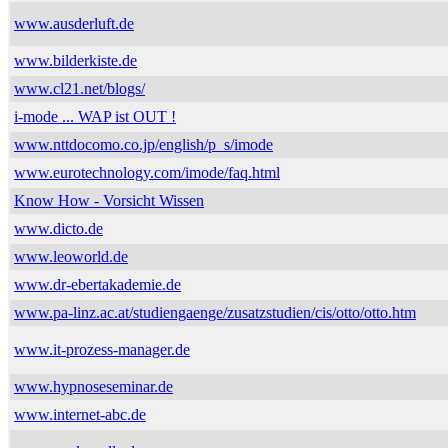
www.ausderluft.de
www.bilderkiste.de
www.cl21.net/blogs/
i-mode ... WAP ist OUT !
www.nttdocomo.co.jp/english/p_s/imode
www.eurotechnology.com/imode/faq.html
Know How - Vorsicht Wissen
www.dicto.de
www.leoworld.de
www.dr-ebertakademie.de
www.pa-linz.ac.at/studiengaenge/zusatzstudien/cis/otto/otto.htm
www.it-prozess-manager.de
www.hypnoseseminar.de
www.internet-abc.de