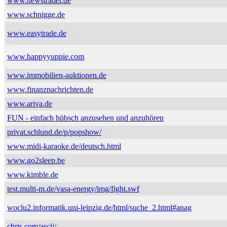
www.newstrader.de
www.schnigge.de
www.easytrade.de
www.happyyuppie.com
www.immobilien-auktionen.de
www.finanznachrichten.de
www.ariva.de
FUN - einfach hübsch anzusehen und anzuhören
privat.schlund.de/p/popshow/
www.midi-karaoke.de/deutsch.html
www.go2sleep.be
www.kimble.de
test.multi-m.de/vasa-energy/img/fight.swf
woclu2.informatik.uni-leipzig.de/html/suche_2.html#anag
chris.com/ascii/