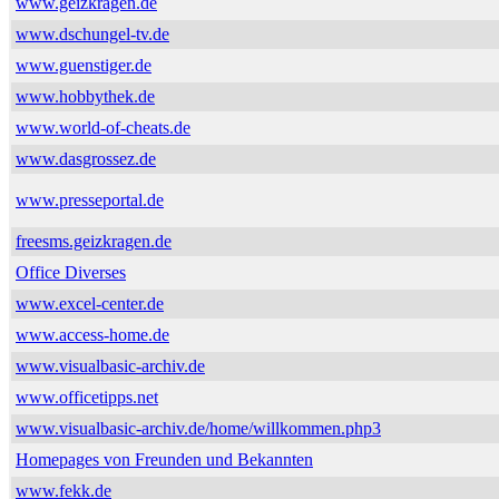
www.geizkragen.de
www.dschungel-tv.de
www.guenstiger.de
www.hobbythek.de
www.world-of-cheats.de
www.dasgrossez.de
www.presseportal.de
freesms.geizkragen.de
Office Diverses
www.excel-center.de
www.access-home.de
www.visualbasic-archiv.de
www.officetipps.net
www.visualbasic-archiv.de/home/willkommen.php3
Homepages von Freunden und Bekannten
www.fekk.de