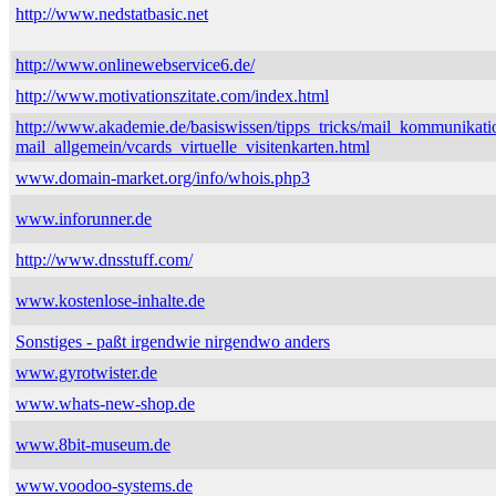
http://www.nedstatbasic.net
http://www.onlinewebservice6.de/
http://www.motivationszitate.com/index.html
http://www.akademie.de/basiswissen/tipps_tricks/mail_kommunikati
mail_allgemein/vcards_virtuelle_visitenkarten.html
www.domain-market.org/info/whois.php3
www.inforunner.de
http://www.dnsstuff.com/
www.kostenlose-inhalte.de
Sonstiges - paßt irgendwie nirgendwo anders
www.gyrotwister.de
www.whats-new-shop.de
www.8bit-museum.de
www.voodoo-systems.de