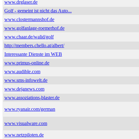
www.drglaser.de
Golf - gemeint ist nicht das Auto...
www.clostermannshof.de
www.golfanlage-roemerhof.de
www.chaar.de/walid/golf
http://members.chello.at/albert/
Interessante Dienste im WEB
www.primus-online.de
www.audible.com
www.sms-infowelt.de
www.dejanews.com
www.assoziations-blaster.de
www.ryanair.com/german
www.visualware.com
www.netzpiloten.de