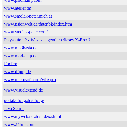
www.psionking.com
www.atelier.tm
www.smolak-peter.mich.at
www.psionwelt.de/datenbk/index.htm
www.smolak-peter.com/
Playstation 2 - Was ist eigentlich dieses X-Box ?
www.mp3basta.de
www.mod-chip.de
FoxPro
www.dfpug.de
www.microsoft.com/vfoxpro
www.visualextend.de
portal.dfpug.de/dfpug/
Java Script
www.mywebaid.de/index.shtml
www.24fun.com