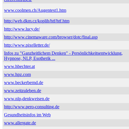
www.coolmen.ch/Augentest1.htm
http://web.dkm.cz/koplih/htf/htf.htm
http://www.lucy.de/
http://www.cinemaware.com/browser/dotc/final.asp
http://www.pixelletter.de/
Infos zu "Ganzheitlichem Denken" - Persönlichkeitsentwicklung,
Hypnose, NLP, Esotherik ...
www.hbechter.at
www.hpz.com
www.beckerbernd.de
www.zeitzuleben.de
www.nlp-denkweisen.de
http://www.pero-consulting.de
Gesundheitsinfos im Web
www.allergate.de