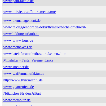
www.paul-raedle.de
www.univie.ac.at/future.media/mo/
www.themanagement.de
www.fh-deggendorf.de/doku/fh/meile/bachelor/lehre/st/
www.bildungsurlaub.de
www.www-kurs.de
www.meine-vhs.de
www.lateinforum.de/thesauru/sentenz.htm
Mittelalter - Feste, Vereine, Links
www.streuner.de
www.waffenmanufaktur.de
http://www.lyricsarchiv.de
www.gitarrenfete.de
Nützliches für den Alltag
www.formblitz.de