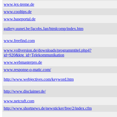
www.jex-treme.de
www.cooltips.de
www.baseportal.de
gallery.uunet.be/Jacobs.Jan/htmlcomp/index.htm
www.freefind.com
www.vollversion.de/downloads/programmtitel.php4?
id=920&ktg_id=Telekommunikation
www.webmasterpro.de
www.response-o-matic.com/
http://www.webjectives.com/keyword.htm
http://www.disclaimer.de/
www.netcraft.com
http://www.shortnews.de/newsticker/free/2/index.cfm