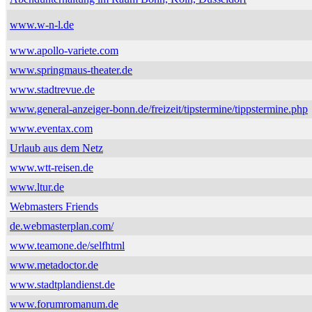
www.w-n-l.de
www.apollo-variete.com
www.springmaus-theater.de
www.stadtrevue.de
www.general-anzeiger-bonn.de/freizeit/tipstermine/tippstermine.php
www.eventax.com
Urlaub aus dem Netz
www.wtt-reisen.de
www.ltur.de
Webmasters Friends
de.webmasterplan.com/
www.teamone.de/selfhtml
www.metadoctor.de
www.stadtplandienst.de
www.forumromanum.de