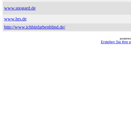
www.snogard.de
www.hrs.de
http://www.ichbinfarbenblind.de/
powered
Erstellen Sie Ihre