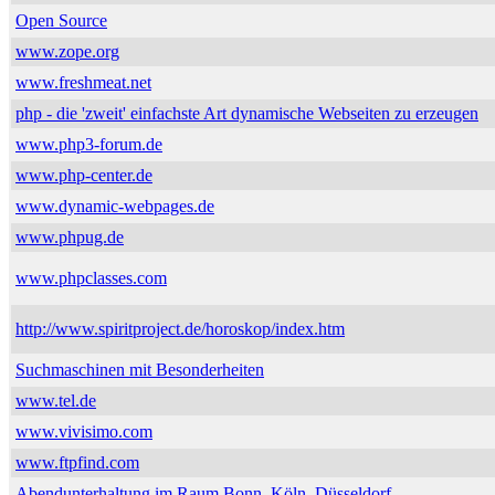
Open Source
www.zope.org
www.freshmeat.net
php - die 'zweit' einfachste Art dynamische Webseiten zu erzeugen
www.php3-forum.de
www.php-center.de
www.dynamic-webpages.de
www.phpug.de
www.phpclasses.com
http://www.spiritproject.de/horoskop/index.htm
Suchmaschinen mit Besonderheiten
www.tel.de
www.vivisimo.com
www.ftpfind.com
Abendunterhaltung im Raum Bonn, Köln, Düsseldorf