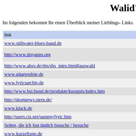
Walid
Im folgenden bekommt Ihr einen Überblick meiner Lieblings- Links.
link
www.stillwater-blues-band.de
http://www.tinyapps.org
http://www.absv.de/sbs/sbs_intro.html#auswahl
www.gitarrenfete.de
www.lyricsarchiv.de
http://www.bsi.bund.de/produkte/knoppix/index.htm
http://shortnews.stern.de/
www.klack.de
http://users.cis.net/sammy/lyric.htm
Seiten, die ich fast täglich brauche / besuche
www.kurzefrage.de