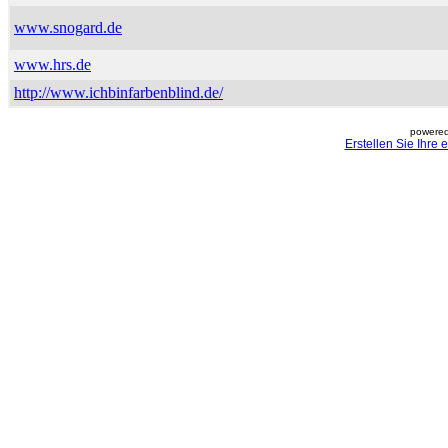
www.snogard.de
www.hrs.de
http://www.ichbinfarbenblind.de/
powered
Erstellen Sie Ihre