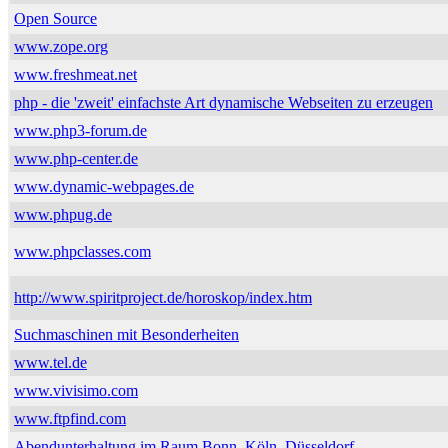
Open Source
www.zope.org
www.freshmeat.net
php - die 'zweit' einfachste Art dynamische Webseiten zu erzeugen
www.php3-forum.de
www.php-center.de
www.dynamic-webpages.de
www.phpug.de
www.phpclasses.com
http://www.spiritproject.de/horoskop/index.htm
Suchmaschinen mit Besonderheiten
www.tel.de
www.vivisimo.com
www.ftpfind.com
Abendunterhaltung im Raum Bonn, Köln, Düsseldorf