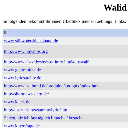
Walid
Im folgenden bekommt Ihr einen Überblick meiner Lieblings- Links.
link
www.stillwater-blues-band.de
http://www.tinyapps.org
http://www.absv.de/sbs/sbs_intro.html#auswahl
www.gitarrenfete.de
www.lyricsarchiv.de
http://www.bsi.bund.de/produkte/knoppix/index.htm
http://shortnews.stern.de/
www.klack.de
http://users.cis.net/sammy/lyric.htm
Seiten, die ich fast täglich brauche / besuche
www.kurzefrage.de