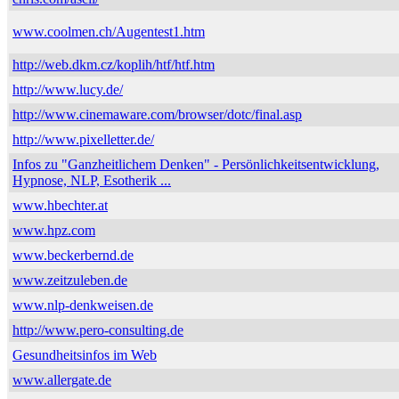
www.coolmen.ch/Augentest1.htm
http://web.dkm.cz/koplih/htf/htf.htm
http://www.lucy.de/
http://www.cinemaware.com/browser/dotc/final.asp
http://www.pixelletter.de/
Infos zu "Ganzheitlichem Denken" - Persönlichkeitsentwicklung,
Hypnose, NLP, Esotherik ...
www.hbechter.at
www.hpz.com
www.beckerbernd.de
www.zeitzuleben.de
www.nlp-denkweisen.de
http://www.pero-consulting.de
Gesundheitsinfos im Web
www.allergate.de