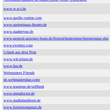
www.w-n-l.de
www.apollo-variete.com
www.springmaus-theater.de
www.stadtrevue.de
www.general-anzeiger-bonn.de/freizeit/tipstermine/tippstermine.php
www.eventax.com
Urlaub aus dem Netz
www.wtt-reisen.de
www.ltur.de
Webmasters Friends
de.webmasterplan.com/
www.teamone.de/selfhtml
www.metadoctor.de
www.stadtplandienst.de
www.forumromanum.de