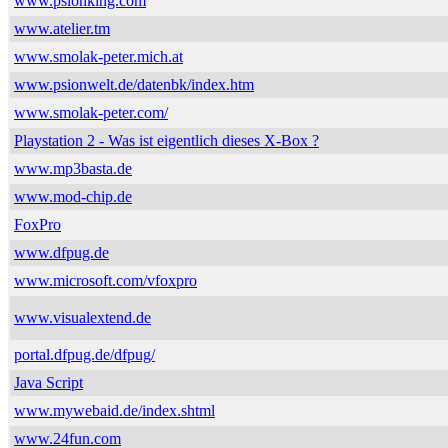
www.psionking.com
www.atelier.tm
www.smolak-peter.mich.at
www.psionwelt.de/datenbk/index.htm
www.smolak-peter.com/
Playstation 2 - Was ist eigentlich dieses X-Box ?
www.mp3basta.de
www.mod-chip.de
FoxPro
www.dfpug.de
www.microsoft.com/vfoxpro
www.visualextend.de
portal.dfpug.de/dfpug/
Java Script
www.mywebaid.de/index.shtml
www.24fun.com