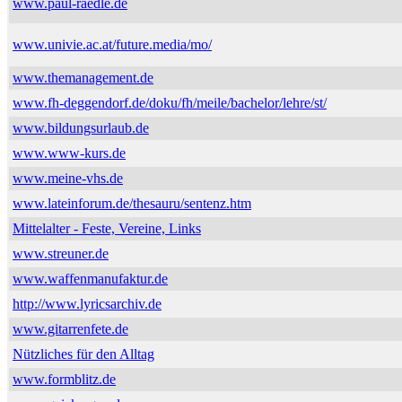
www.paul-raedle.de
www.univie.ac.at/future.media/mo/
www.themanagement.de
www.fh-deggendorf.de/doku/fh/meile/bachelor/lehre/st/
www.bildungsurlaub.de
www.www-kurs.de
www.meine-vhs.de
www.lateinforum.de/thesauru/sentenz.htm
Mittelalter - Feste, Vereine, Links
www.streuner.de
www.waffenmanufaktur.de
http://www.lyricsarchiv.de
www.gitarrenfete.de
Nützliches für den Alltag
www.formblitz.de