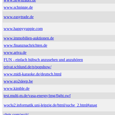
www.newstrader.de
www.schnigge.de
www.easytrade.de
www.happyyuppie.com
www.immobilien-auktionen.de
www.finanznachrichten.de
www.ariva.de
FUN - einfach hübsch anzusehen und anzuhören
privat.schlund.de/p/popshow/
www.midi-karaoke.de/deutsch.html
www.go2sleep.be
www.kimble.de
test.multi-m.de/vasa-energy/img/fight.swf
woclu2.informatik.uni-leipzig.de/html/suche_2.html#anag
chris.com/ascii/