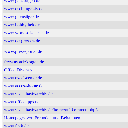
www.geizkragen.de
www.dschungel-tv.de
www.guenstiger.de
www.hobbythek.de
www.world-of-cheats.de
www.dasgrossez.de
www.presseportal.de
freesms.geizkragen.de
Office Diverses
www.excel-center.de
www.access-home.de
www.visualbasic-archiv.de
www.officetipps.net
www.visualbasic-archiv.de/home/willkommen.php3
Homepages von Freunden und Bekannten
www.fekk.de