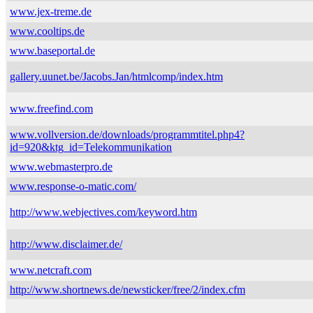
www.jex-treme.de
www.cooltips.de
www.baseportal.de
gallery.uunet.be/Jacobs.Jan/htmlcomp/index.htm
www.freefind.com
www.vollversion.de/downloads/programmtitel.php4?
id=920&ktg_id=Telekommunikation
www.webmasterpro.de
www.response-o-matic.com/
http://www.webjectives.com/keyword.htm
http://www.disclaimer.de/
www.netcraft.com
http://www.shortnews.de/newsticker/free/2/index.cfm