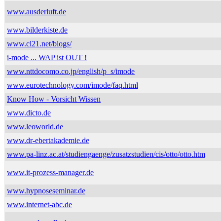
www.ausderluft.de
www.bilderkiste.de
www.cl21.net/blogs/
i-mode ... WAP ist OUT !
www.nttdocomo.co.jp/english/p_s/imode
www.eurotechnology.com/imode/faq.html
Know How - Vorsicht Wissen
www.dicto.de
www.leoworld.de
www.dr-ebertakademie.de
www.pa-linz.ac.at/studiengaenge/zusatzstudien/cis/otto/otto.htm
www.it-prozess-manager.de
www.hypnoseseminar.de
www.internet-abc.de