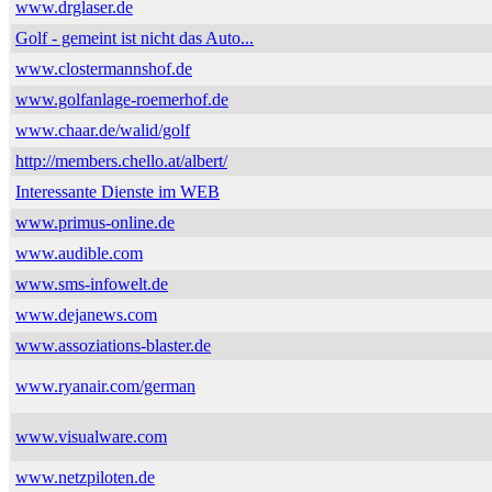
www.drglaser.de
Golf - gemeint ist nicht das Auto...
www.clostermannshof.de
www.golfanlage-roemerhof.de
www.chaar.de/walid/golf
http://members.chello.at/albert/
Interessante Dienste im WEB
www.primus-online.de
www.audible.com
www.sms-infowelt.de
www.dejanews.com
www.assoziations-blaster.de
www.ryanair.com/german
www.visualware.com
www.netzpiloten.de