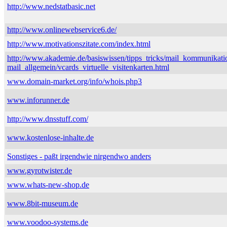
http://www.nedstatbasic.net
http://www.onlinewebservice6.de/
http://www.motivationszitate.com/index.html
http://www.akademie.de/basiswissen/tipps_tricks/mail_kommunikati
mail_allgemein/vcards_virtuelle_visitenkarten.html
www.domain-market.org/info/whois.php3
www.inforunner.de
http://www.dnsstuff.com/
www.kostenlose-inhalte.de
Sonstiges - paßt irgendwie nirgendwo anders
www.gyrotwister.de
www.whats-new-shop.de
www.8bit-museum.de
www.voodoo-systems.de