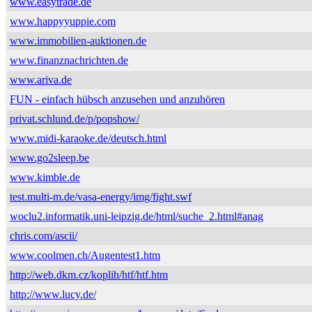
www.easytrade.de
www.happyyuppie.com
www.immobilien-auktionen.de
www.finanznachrichten.de
www.ariva.de
FUN - einfach hübsch anzusehen und anzuhören
privat.schlund.de/p/popshow/
www.midi-karaoke.de/deutsch.html
www.go2sleep.be
www.kimble.de
test.multi-m.de/vasa-energy/img/fight.swf
woclu2.informatik.uni-leipzig.de/html/suche_2.html#anag
chris.com/ascii/
www.coolmen.ch/Augentest1.htm
http://web.dkm.cz/koplih/htf/htf.htm
http://www.lucy.de/