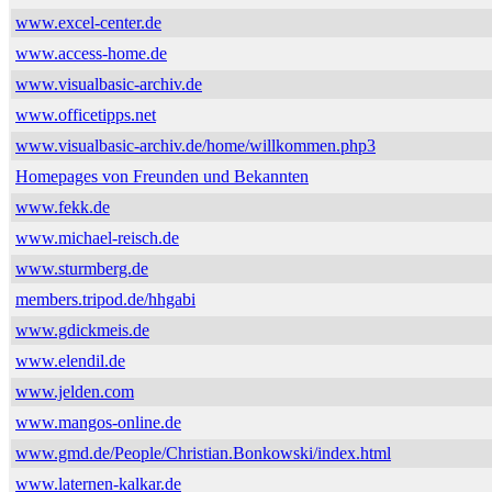
www.excel-center.de
www.access-home.de
www.visualbasic-archiv.de
www.officetipps.net
www.visualbasic-archiv.de/home/willkommen.php3
Homepages von Freunden und Bekannten
www.fekk.de
www.michael-reisch.de
www.sturmberg.de
members.tripod.de/hhgabi
www.gdickmeis.de
www.elendil.de
www.jelden.com
www.mangos-online.de
www.gmd.de/People/Christian.Bonkowski/index.html
www.laternen-kalkar.de