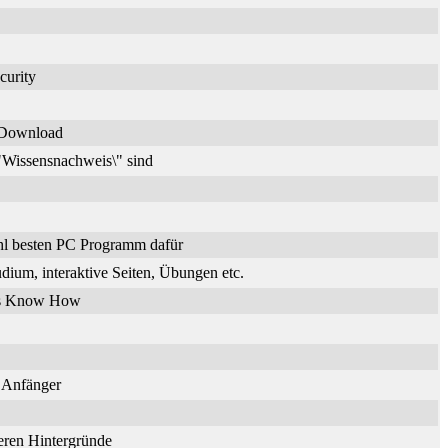
curity
n Download
\"Wissensnachweis\" sind
hl besten PC Programm dafür
dium, interaktive Seiten, Übungen etc.
ches Know How
r Anfänger
deren Hintergründe