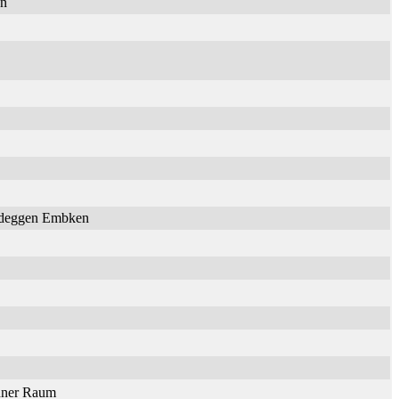
en
Nideggen Embken
onner Raum