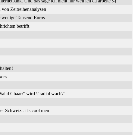
nternetbank. Und das sage ich nicht nur weil ich da arbeite :-)
 von Zeitreihenanalysen
ür wenige Tausend Euros
ichten betrifft
halten!
kers
alid Chaar\" wird \"radial wach\"
er Schweiz - it's cool men