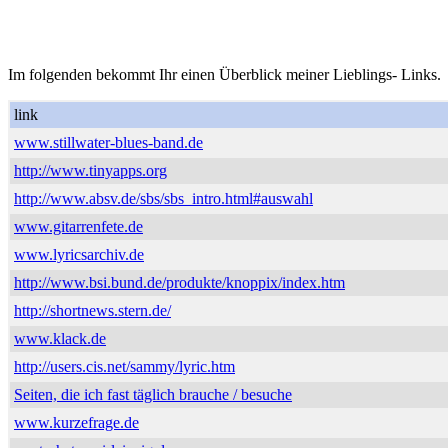
Im folgenden bekommt Ihr einen Überblick meiner Lieblings- Links.
link
www.stillwater-blues-band.de
http://www.tinyapps.org
http://www.absv.de/sbs/sbs_intro.html#auswahl
www.gitarrenfete.de
www.lyricsarchiv.de
http://www.bsi.bund.de/produkte/knoppix/index.htm
http://shortnews.stern.de/
www.klack.de
http://users.cis.net/sammy/lyric.htm
Seiten, die ich fast täglich brauche / besuche
www.kurzefrage.de