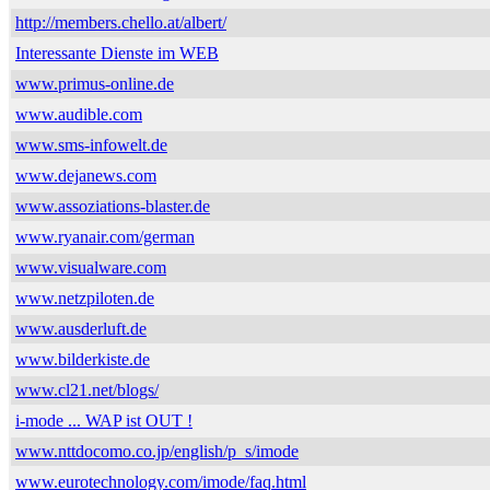
http://members.chello.at/albert/
Interessante Dienste im WEB
www.primus-online.de
www.audible.com
www.sms-infowelt.de
www.dejanews.com
www.assoziations-blaster.de
www.ryanair.com/german
www.visualware.com
www.netzpiloten.de
www.ausderluft.de
www.bilderkiste.de
www.cl21.net/blogs/
i-mode ... WAP ist OUT !
www.nttdocomo.co.jp/english/p_s/imode
www.eurotechnology.com/imode/faq.html