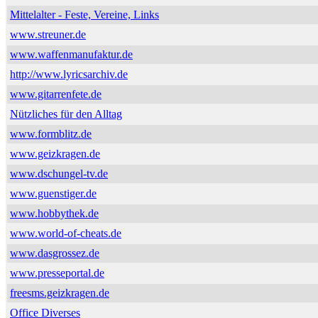
Mittelalter - Feste, Vereine, Links
www.streuner.de
www.waffenmanufaktur.de
http://www.lyricsarchiv.de
www.gitarrenfete.de
Nützliches für den Alltag
www.formblitz.de
www.geizkragen.de
www.dschungel-tv.de
www.guenstiger.de
www.hobbythek.de
www.world-of-cheats.de
www.dasgrossez.de
www.presseportal.de
freesms.geizkragen.de
Office Diverses