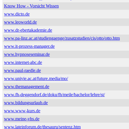
Know How - Vorsicht Wissen
www.dicto.de
www.leoworld.de
www.dr-ebertakademie.de
www.pa-linz.ac.at/studiengaenge/zusatzstudien/cis/otto/otto.htm
www.it-prozess-manager.de
www.hypnoseseminar.de
www.internet-abc.de
www.paul-raedle.de
www.univie.ac.at/future.media/mo/
www.themanagement.de
www.fh-deggendorf.de/doku/fh/meile/bachelor/lehre/st/
www.bildungsurlaub.de
www.www-kurs.de
www.meine-vhs.de
www.lateinforum.de/thesauru/sentenz.htm