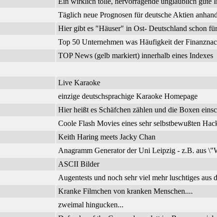
Ein wirklich tolle, hervorragende unglaublich gute I
Täglich neue Prognosen für deutsche Aktien anhand
Hier gibt es "Häuser" in Ost- Deutschland schon f
Top 50 Unternehmen was Häufigkeit der Finanznachr
TOP News (gelb markiert) innerhalb eines Indexes
Live Karaoke
einzige deutschsprachige Karaoke Homepage
Hier heißt es Schäfchen zählen und die Boxen einsc
Coole Flash Movies eines sehr selbstbewußten Hac
Keith Haring meets Jacky Chan
Anagramm Generator der Uni Leipzig - z.B. aus \"W
ASCII Bilder
Augentests und noch sehr viel mehr luschtiges aus d
Kranke Filmchen von kranken Menschen....
zweimal hingucken...