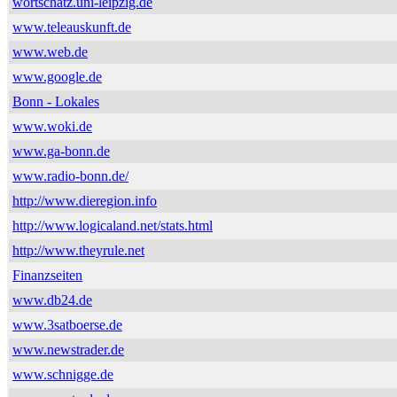
wortschatz.uni-leipzig.de
www.teleauskunft.de
www.web.de
www.google.de
Bonn - Lokales
www.woki.de
www.ga-bonn.de
www.radio-bonn.de/
http://www.dieregion.info
http://www.logicaland.net/stats.html
http://www.theyrule.net
Finanzseiten
www.db24.de
www.3satboerse.de
www.newstrader.de
www.schnigge.de