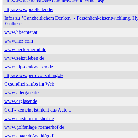
http://www.cinemaware.com/browser/dotc/final.asp
http://www.pixelletter.de/
Infos zu "Ganzheitlichem Denken" - Persönlichkeitsentwicklung, H
Esotherik ...
www.hbechter.at
www.hpz.com
www.beckerbernd.de
www.zeitzuleben.de
www.nlp-denkweisen.de
http://www.pero-consulting.de
Gesundheitsinfos im Web
www.allergate.de
www.drglaser.de
Golf - gemeint ist nicht das Auto...
www.clostermannshof.de
www.golfanlage-roemerhof.de
www.chaar.de/walid/golf