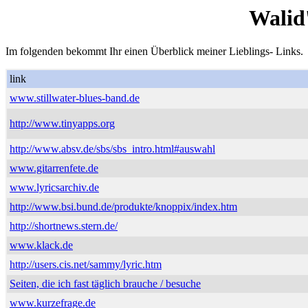
Walid
Im folgenden bekommt Ihr einen Überblick meiner Lieblings- Links.
link
www.stillwater-blues-band.de
http://www.tinyapps.org
http://www.absv.de/sbs/sbs_intro.html#auswahl
www.gitarrenfete.de
www.lyricsarchiv.de
http://www.bsi.bund.de/produkte/knoppix/index.htm
http://shortnews.stern.de/
www.klack.de
http://users.cis.net/sammy/lyric.htm
Seiten, die ich fast täglich brauche / besuche
www.kurzefrage.de