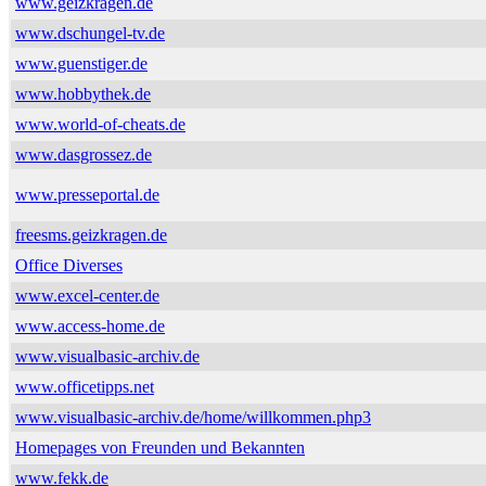
www.geizkragen.de
www.dschungel-tv.de
www.guenstiger.de
www.hobbythek.de
www.world-of-cheats.de
www.dasgrossez.de
www.presseportal.de
freesms.geizkragen.de
Office Diverses
www.excel-center.de
www.access-home.de
www.visualbasic-archiv.de
www.officetipps.net
www.visualbasic-archiv.de/home/willkommen.php3
Homepages von Freunden und Bekannten
www.fekk.de