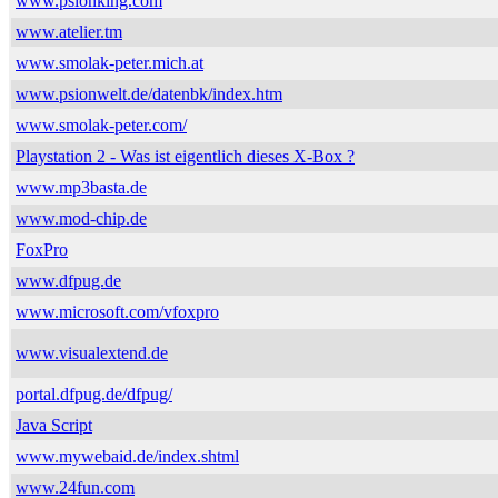
www.psionking.com
www.atelier.tm
www.smolak-peter.mich.at
www.psionwelt.de/datenbk/index.htm
www.smolak-peter.com/
Playstation 2 - Was ist eigentlich dieses X-Box ?
www.mp3basta.de
www.mod-chip.de
FoxPro
www.dfpug.de
www.microsoft.com/vfoxpro
www.visualextend.de
portal.dfpug.de/dfpug/
Java Script
www.mywebaid.de/index.shtml
www.24fun.com