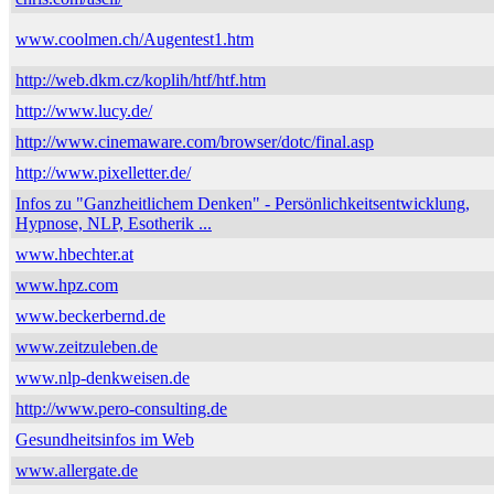
www.coolmen.ch/Augentest1.htm
http://web.dkm.cz/koplih/htf/htf.htm
http://www.lucy.de/
http://www.cinemaware.com/browser/dotc/final.asp
http://www.pixelletter.de/
Infos zu "Ganzheitlichem Denken" - Persönlichkeitsentwicklung,
Hypnose, NLP, Esotherik ...
www.hbechter.at
www.hpz.com
www.beckerbernd.de
www.zeitzuleben.de
www.nlp-denkweisen.de
http://www.pero-consulting.de
Gesundheitsinfos im Web
www.allergate.de