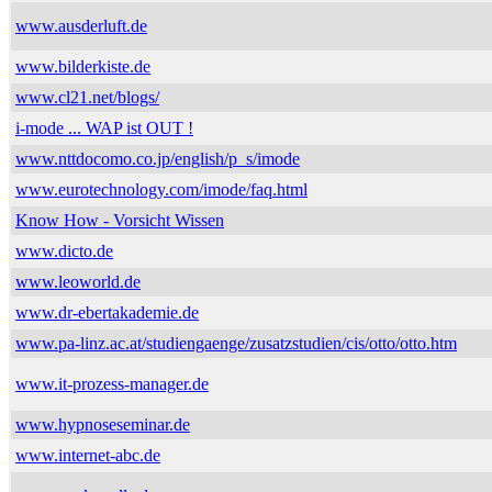
www.ausderluft.de
www.bilderkiste.de
www.cl21.net/blogs/
i-mode ... WAP ist OUT !
www.nttdocomo.co.jp/english/p_s/imode
www.eurotechnology.com/imode/faq.html
Know How - Vorsicht Wissen
www.dicto.de
www.leoworld.de
www.dr-ebertakademie.de
www.pa-linz.ac.at/studiengaenge/zusatzstudien/cis/otto/otto.htm
www.it-prozess-manager.de
www.hypnoseseminar.de
www.internet-abc.de