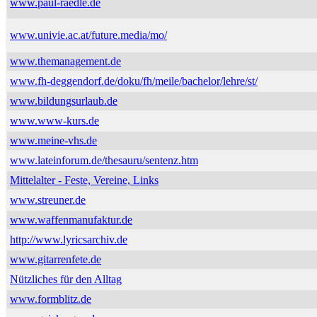
www.paul-raedle.de
www.univie.ac.at/future.media/mo/
www.themanagement.de
www.fh-deggendorf.de/doku/fh/meile/bachelor/lehre/st/
www.bildungsurlaub.de
www.www-kurs.de
www.meine-vhs.de
www.lateinforum.de/thesauru/sentenz.htm
Mittelalter - Feste, Vereine, Links
www.streuner.de
www.waffenmanufaktur.de
http://www.lyricsarchiv.de
www.gitarrenfete.de
Nützliches für den Alltag
www.formblitz.de