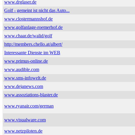
www.drglaser.de
Golf - gemeint ist nicht das Auto...
www.clostermannshof.de
www.golfanlage-roemerhof.de
www.chaar.de/walid/golf
http://members.chello.at/albert/
Interessante Dienste im WEB
www.primus-online.de
www.audible.com
www.sms-infowelt.de
www.dejanews.com
www.assoziations-blaster.de
www.ryanair.com/german
www.visualware.com
www.netzpiloten.de