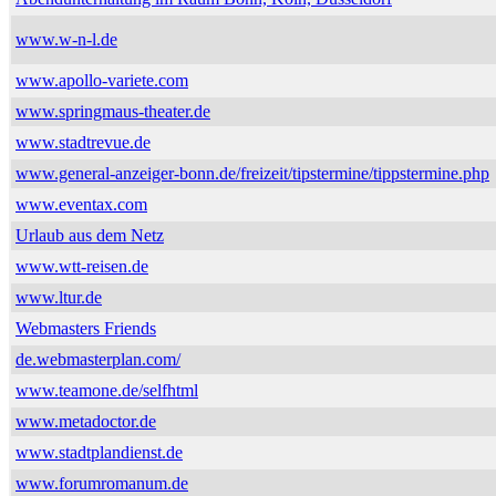
www.w-n-l.de
www.apollo-variete.com
www.springmaus-theater.de
www.stadtrevue.de
www.general-anzeiger-bonn.de/freizeit/tipstermine/tippstermine.php
www.eventax.com
Urlaub aus dem Netz
www.wtt-reisen.de
www.ltur.de
Webmasters Friends
de.webmasterplan.com/
www.teamone.de/selfhtml
www.metadoctor.de
www.stadtplandienst.de
www.forumromanum.de