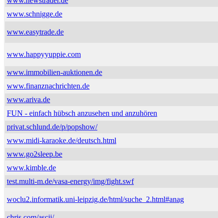
www.newstrader.de
www.schnigge.de
www.easytrade.de
www.happyyuppie.com
www.immobilien-auktionen.de
www.finanznachrichten.de
www.ariva.de
FUN - einfach hübsch anzusehen und anzuhören
privat.schlund.de/p/popshow/
www.midi-karaoke.de/deutsch.html
www.go2sleep.be
www.kimble.de
test.multi-m.de/vasa-energy/img/fight.swf
woclu2.informatik.uni-leipzig.de/html/suche_2.html#anag
chris.com/ascii/