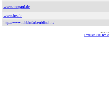
www.snogard.de
www.hrs.de
http://www.ichbinfarbenblind.de/
powered
Erstellen Sie Ihre