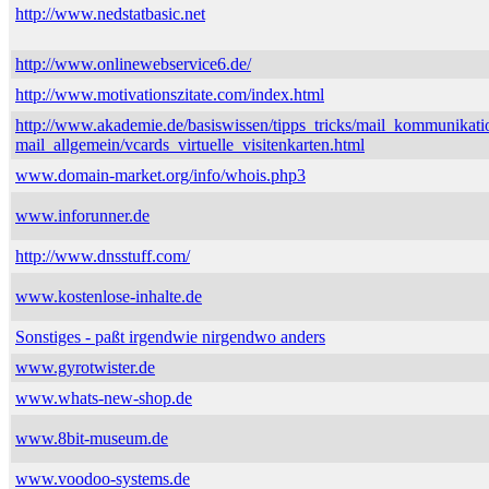
http://www.nedstatbasic.net
http://www.onlinewebservice6.de/
http://www.motivationszitate.com/index.html
http://www.akademie.de/basiswissen/tipps_tricks/mail_kommunikati
mail_allgemein/vcards_virtuelle_visitenkarten.html
www.domain-market.org/info/whois.php3
www.inforunner.de
http://www.dnsstuff.com/
www.kostenlose-inhalte.de
Sonstiges - paßt irgendwie nirgendwo anders
www.gyrotwister.de
www.whats-new-shop.de
www.8bit-museum.de
www.voodoo-systems.de