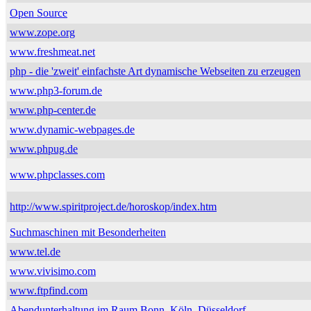
Open Source
www.zope.org
www.freshmeat.net
php - die 'zweit' einfachste Art dynamische Webseiten zu erzeugen
www.php3-forum.de
www.php-center.de
www.dynamic-webpages.de
www.phpug.de
www.phpclasses.com
http://www.spiritproject.de/horoskop/index.htm
Suchmaschinen mit Besonderheiten
www.tel.de
www.vivisimo.com
www.ftpfind.com
Abendunterhaltung im Raum Bonn, Köln, Düsseldorf