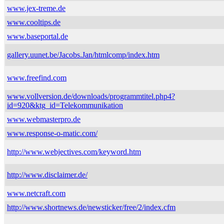
www.jex-treme.de
www.cooltips.de
www.baseportal.de
gallery.uunet.be/Jacobs.Jan/htmlcomp/index.htm
www.freefind.com
www.vollversion.de/downloads/programmtitel.php4?
id=920&ktg_id=Telekommunikation
www.webmasterpro.de
www.response-o-matic.com/
http://www.webjectives.com/keyword.htm
http://www.disclaimer.de/
www.netcraft.com
http://www.shortnews.de/newsticker/free/2/index.cfm