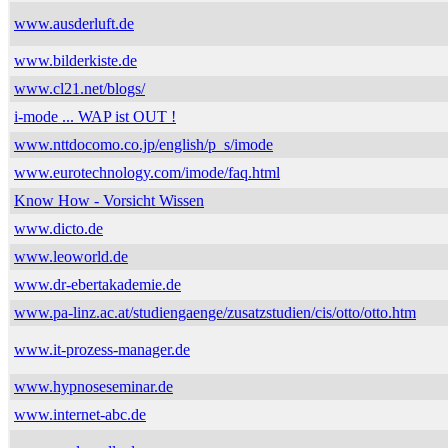
www.ausderluft.de
www.bilderkiste.de
www.cl21.net/blogs/
i-mode ... WAP ist OUT !
www.nttdocomo.co.jp/english/p_s/imode
www.eurotechnology.com/imode/faq.html
Know How - Vorsicht Wissen
www.dicto.de
www.leoworld.de
www.dr-ebertakademie.de
www.pa-linz.ac.at/studiengaenge/zusatzstudien/cis/otto/otto.htm
www.it-prozess-manager.de
www.hypnoseseminar.de
www.internet-abc.de