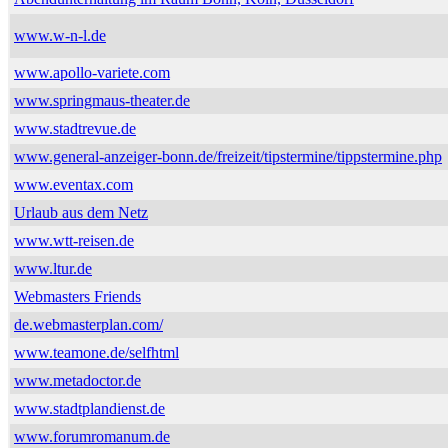
www.w-n-l.de
www.apollo-variete.com
www.springmaus-theater.de
www.stadtrevue.de
www.general-anzeiger-bonn.de/freizeit/tipstermine/tippstermine.php
www.eventax.com
Urlaub aus dem Netz
www.wtt-reisen.de
www.ltur.de
Webmasters Friends
de.webmasterplan.com/
www.teamone.de/selfhtml
www.metadoctor.de
www.stadtplandienst.de
www.forumromanum.de