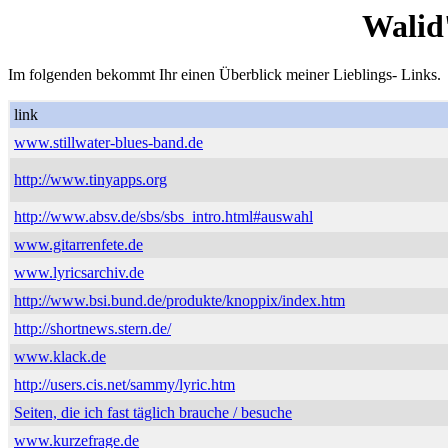
Walid
Im folgenden bekommt Ihr einen Überblick meiner Lieblings- Links.
link
www.stillwater-blues-band.de
http://www.tinyapps.org
http://www.absv.de/sbs/sbs_intro.html#auswahl
www.gitarrenfete.de
www.lyricsarchiv.de
http://www.bsi.bund.de/produkte/knoppix/index.htm
http://shortnews.stern.de/
www.klack.de
http://users.cis.net/sammy/lyric.htm
Seiten, die ich fast täglich brauche / besuche
www.kurzefrage.de