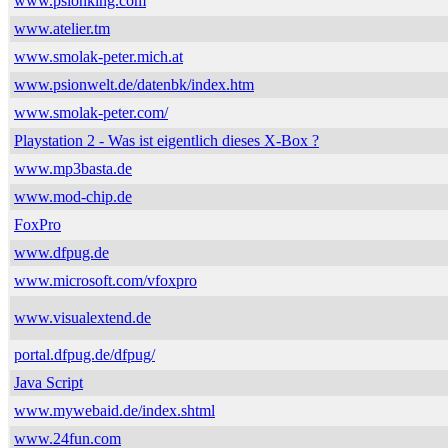
www.psionking.com
www.atelier.tm
www.smolak-peter.mich.at
www.psionwelt.de/datenbk/index.htm
www.smolak-peter.com/
Playstation 2 - Was ist eigentlich dieses X-Box ?
www.mp3basta.de
www.mod-chip.de
FoxPro
www.dfpug.de
www.microsoft.com/vfoxpro
www.visualextend.de
portal.dfpug.de/dfpug/
Java Script
www.mywebaid.de/index.shtml
www.24fun.com