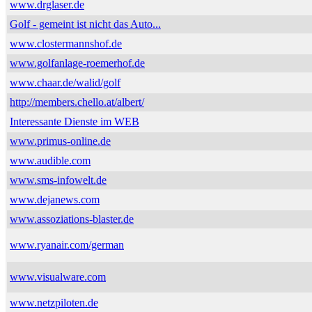
www.drglaser.de
Golf - gemeint ist nicht das Auto...
www.clostermannshof.de
www.golfanlage-roemerhof.de
www.chaar.de/walid/golf
http://members.chello.at/albert/
Interessante Dienste im WEB
www.primus-online.de
www.audible.com
www.sms-infowelt.de
www.dejanews.com
www.assoziations-blaster.de
www.ryanair.com/german
www.visualware.com
www.netzpiloten.de