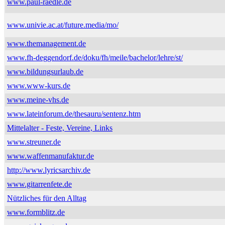
www.paul-raedle.de
www.univie.ac.at/future.media/mo/
www.themanagement.de
www.fh-deggendorf.de/doku/fh/meile/bachelor/lehre/st/
www.bildungsurlaub.de
www.www-kurs.de
www.meine-vhs.de
www.lateinforum.de/thesauru/sentenz.htm
Mittelalter - Feste, Vereine, Links
www.streuner.de
www.waffenmanufaktur.de
http://www.lyricsarchiv.de
www.gitarrenfete.de
Nützliches für den Alltag
www.formblitz.de