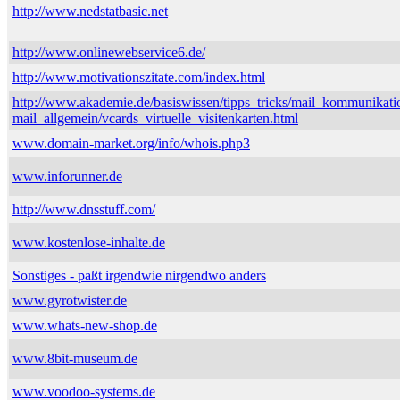
http://www.nedstatbasic.net
http://www.onlinewebservice6.de/
http://www.motivationszitate.com/index.html
http://www.akademie.de/basiswissen/tipps_tricks/mail_kommunikati
mail_allgemein/vcards_virtuelle_visitenkarten.html
www.domain-market.org/info/whois.php3
www.inforunner.de
http://www.dnsstuff.com/
www.kostenlose-inhalte.de
Sonstiges - paßt irgendwie nirgendwo anders
www.gyrotwister.de
www.whats-new-shop.de
www.8bit-museum.de
www.voodoo-systems.de