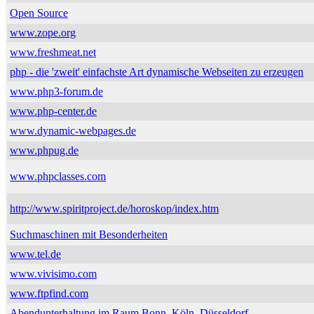
Open Source
www.zope.org
www.freshmeat.net
php - die 'zweit' einfachste Art dynamische Webseiten zu erzeugen
www.php3-forum.de
www.php-center.de
www.dynamic-webpages.de
www.phpug.de
www.phpclasses.com
http://www.spiritproject.de/horoskop/index.htm
Suchmaschinen mit Besonderheiten
www.tel.de
www.vivisimo.com
www.ftpfind.com
Abendunterhaltung im Raum Bonn, Köln, Düsseldorf