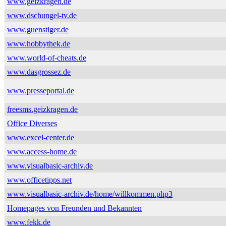
www.geizkragen.de
www.dschungel-tv.de
www.guenstiger.de
www.hobbythek.de
www.world-of-cheats.de
www.dasgrossez.de
www.presseportal.de
freesms.geizkragen.de
Office Diverses
www.excel-center.de
www.access-home.de
www.visualbasic-archiv.de
www.officetipps.net
www.visualbasic-archiv.de/home/willkommen.php3
Homepages von Freunden und Bekannten
www.fekk.de