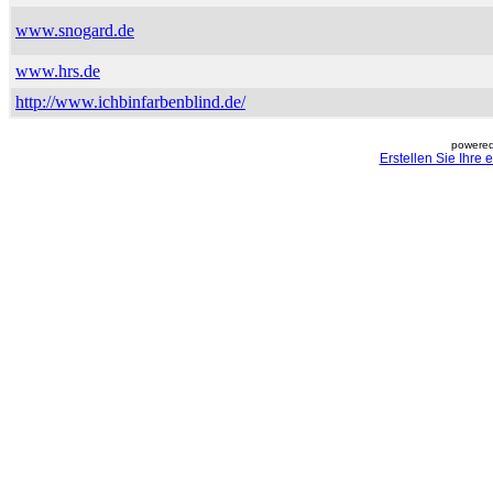
www.snogard.de
www.hrs.de
http://www.ichbinfarbenblind.de/
powered
Erstellen Sie Ihre