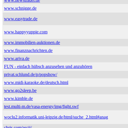
www.newstrader.de
www.schnigge.de
www.easytrade.de
www.happyyuppie.com
www.immobilien-auktionen.de
www.finanznachrichten.de
www.ariva.de
FUN - einfach hübsch anzusehen und anzuhören
privat.schlund.de/p/popshow/
www.midi-karaoke.de/deutsch.html
www.go2sleep.be
www.kimble.de
test.multi-m.de/vasa-energy/img/fight.swf
woclu2.informatik.uni-leipzig.de/html/suche_2.html#anag
chris.com/ascii/