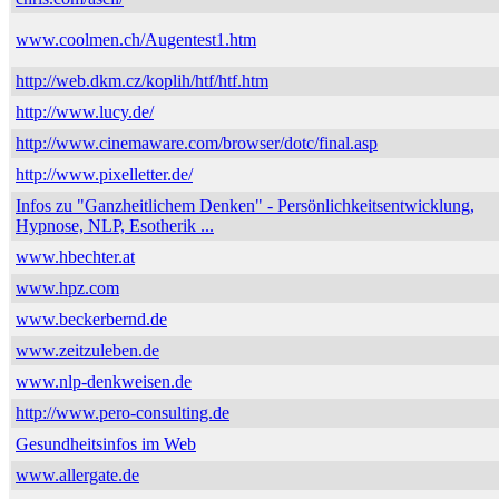
www.coolmen.ch/Augentest1.htm
http://web.dkm.cz/koplih/htf/htf.htm
http://www.lucy.de/
http://www.cinemaware.com/browser/dotc/final.asp
http://www.pixelletter.de/
Infos zu "Ganzheitlichem Denken" - Persönlichkeitsentwicklung,
Hypnose, NLP, Esotherik ...
www.hbechter.at
www.hpz.com
www.beckerbernd.de
www.zeitzuleben.de
www.nlp-denkweisen.de
http://www.pero-consulting.de
Gesundheitsinfos im Web
www.allergate.de