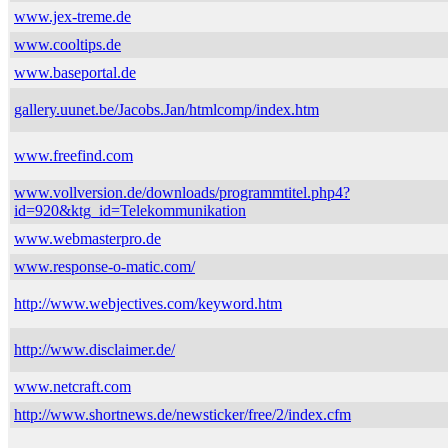
www.jex-treme.de
www.cooltips.de
www.baseportal.de
gallery.uunet.be/Jacobs.Jan/htmlcomp/index.htm
www.freefind.com
www.vollversion.de/downloads/programmtitel.php4?
id=920&ktg_id=Telekommunikation
www.webmasterpro.de
www.response-o-matic.com/
http://www.webjectives.com/keyword.htm
http://www.disclaimer.de/
www.netcraft.com
http://www.shortnews.de/newsticker/free/2/index.cfm