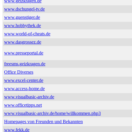
www.geizkragen.de
www.dschungel-tv.de
www.guenstiger.de
www.hobbythek.de
www.world-of-cheats.de
www.dasgrossez.de
www.presseportal.de
freesms.geizkragen.de
Office Diverses
www.excel-center.de
www.access-home.de
www.visualbasic-archiv.de
www.officetipps.net
www.visualbasic-archiv.de/home/willkommen.php3
Homepages von Freunden und Bekannten
www.fekk.de