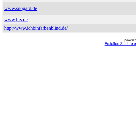
www.snogard.de
www.hrs.de
http://www.ichbinfarbenblind.de/
powered
Erstellen Sie Ihre