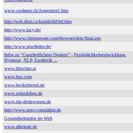
www.coolmen.ch/Augentest1.htm
http://web.dkm.cz/koplih/htf/htf.htm
http://www.lucy.de/
http://www.cinemaware.com/browser/dotc/final.asp
http://www.pixelletter.de/
Infos zu "Ganzheitlichem Denken" - Persönlichkeitsentwicklung,
Hypnose, NLP, Esotherik ...
www.hbechter.at
www.hpz.com
www.beckerbernd.de
www.zeitzuleben.de
www.nlp-denkweisen.de
http://www.pero-consulting.de
Gesundheitsinfos im Web
www.allergate.de