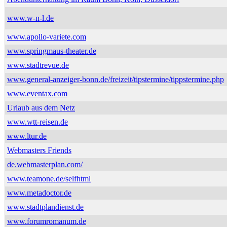
www.w-n-l.de
www.apollo-variete.com
www.springmaus-theater.de
www.stadtrevue.de
www.general-anzeiger-bonn.de/freizeit/tipstermine/tippstermine.php
www.eventax.com
Urlaub aus dem Netz
www.wtt-reisen.de
www.ltur.de
Webmasters Friends
de.webmasterplan.com/
www.teamone.de/selfhtml
www.metadoctor.de
www.stadtplandienst.de
www.forumromanum.de