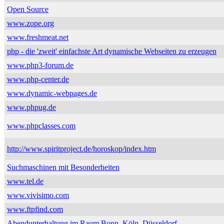
Open Source
www.zope.org
www.freshmeat.net
php - die 'zweit' einfachste Art dynamische Webseiten zu erzeugen
www.php3-forum.de
www.php-center.de
www.dynamic-webpages.de
www.phpug.de
www.phpclasses.com
http://www.spiritproject.de/horoskop/index.htm
Suchmaschinen mit Besonderheiten
www.tel.de
www.vivisimo.com
www.ftpfind.com
Abendunterhaltung im Raum Bonn, Köln, Düsseldorf