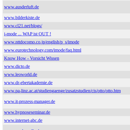
www.ausderluft.de
www.bilderkiste.de
www.cl21.net/blogs/
i-mode ... WAP ist OUT !
www.nttdocomo.co.jp/english/p_s/imode
www.eurotechnology.com/imode/faq.html
Know How - Vorsicht Wissen
www.dicto.de
www.leoworld.de
www.dr-ebertakademie.de
www.pa-linz.ac.at/studiengaenge/zusatzstudien/cis/otto/otto.htm
www.it-prozess-manager.de
www.hypnoseseminar.de
www.internet-abc.de