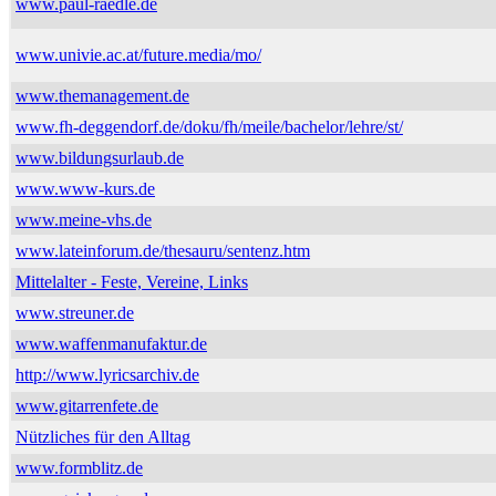
www.paul-raedle.de
www.univie.ac.at/future.media/mo/
www.themanagement.de
www.fh-deggendorf.de/doku/fh/meile/bachelor/lehre/st/
www.bildungsurlaub.de
www.www-kurs.de
www.meine-vhs.de
www.lateinforum.de/thesauru/sentenz.htm
Mittelalter - Feste, Vereine, Links
www.streuner.de
www.waffenmanufaktur.de
http://www.lyricsarchiv.de
www.gitarrenfete.de
Nützliches für den Alltag
www.formblitz.de