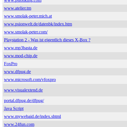
www.psionking.com
www.atelier.tm
www.smolak-peter.mich.at
www.psionwelt.de/datenbk/index.htm
www.smolak-peter.com/
Playstation 2 - Was ist eigentlich dieses X-Box ?
www.mp3basta.de
www.mod-chip.de
FoxPro
www.dfpug.de
www.microsoft.com/vfoxpro
www.visualextend.de
portal.dfpug.de/dfpug/
Java Script
www.mywebaid.de/index.shtml
www.24fun.com