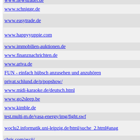
www.newstrader.de
www.schnigge.de
www.easytrade.de
www.happyyuppie.com
www.immobilien-auktionen.de
www.finanznachrichten.de
www.ariva.de
FUN - einfach hübsch anzusehen und anzuhören
privat.schlund.de/p/popshow/
www.midi-karaoke.de/deutsch.html
www.go2sleep.be
www.kimble.de
test.multi-m.de/vasa-energy/img/fight.swf
woclu2.informatik.uni-leipzig.de/html/suche_2.html#anag
chris.com/ascii/