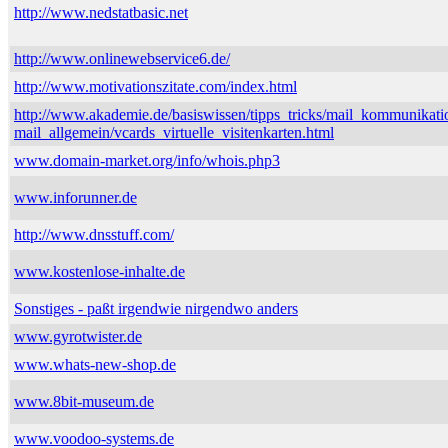
http://www.nedstatbasic.net
http://www.onlinewebservice6.de/
http://www.motivationszitate.com/index.html
http://www.akademie.de/basiswissen/tipps_tricks/mail_kommunikati
mail_allgemein/vcards_virtuelle_visitenkarten.html
www.domain-market.org/info/whois.php3
www.inforunner.de
http://www.dnsstuff.com/
www.kostenlose-inhalte.de
Sonstiges - paßt irgendwie nirgendwo anders
www.gyrotwister.de
www.whats-new-shop.de
www.8bit-museum.de
www.voodoo-systems.de