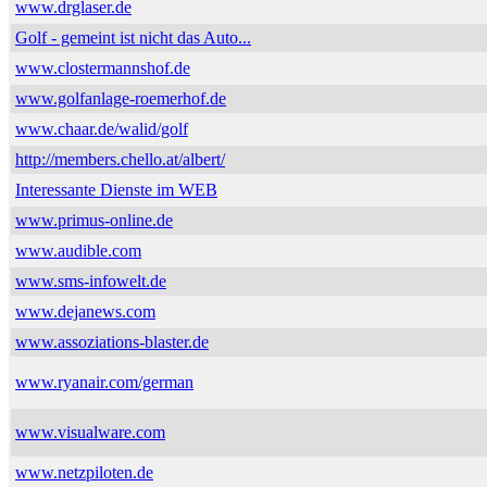
www.drglaser.de
Golf - gemeint ist nicht das Auto...
www.clostermannshof.de
www.golfanlage-roemerhof.de
www.chaar.de/walid/golf
http://members.chello.at/albert/
Interessante Dienste im WEB
www.primus-online.de
www.audible.com
www.sms-infowelt.de
www.dejanews.com
www.assoziations-blaster.de
www.ryanair.com/german
www.visualware.com
www.netzpiloten.de