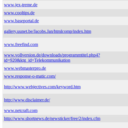
www.jex-treme.de
www.cooltips.de
www.baseportal.de
gallery.uunet.be/Jacobs.Jan/htmlcomp/index.htm
www.freefind.com
www.vollversion.de/downloads/programmtitel.php4?
id=920&ktg_id=Telekommunikation
www.webmasterpro.de
www.response-o-matic.com/
http://www.webjectives.com/keyword.htm
http://www.disclaimer.de/
www.netcraft.com
http://www.shortnews.de/newsticker/free/2/index.cfm