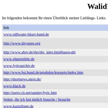
Walid
Im folgenden bekommt Ihr einen Überblick meiner Lieblings- Links.
link
www.stillwater-blues-band.de
http://www.tinyapps.org
http://www.absv.de/sbs/sbs_intro.html#auswahl
www.gitarrenfete.de
www.lyricsarchiv.de
http://www.bsi.bund.de/produkte/knoppix/index.htm
http://shortnews.stern.de/
www.klack.de
http://users.cis.net/sammy/lyric.htm
Seiten, die ich fast täglich brauche / besuche
www.kurzefrage.de