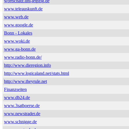
wortschatz.uni-leipzig.de
www.teleauskunft.de
www.web.de
www.google.de
Bonn - Lokales
www.woki.de
www.ga-bonn.de
www.radio-bonn.de/
http://www.dieregion.info
http://www.logicaland.net/stats.html
http://www.theyrule.net
Finanzseiten
www.db24.de
www.3satboerse.de
www.newstrader.de
www.schnigge.de