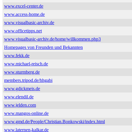
www.excel-center.de
www.access-home.de
www.visualbasic-archiv.de
www.officetipps.net
www.visualbasic-archiv.de/home/willkommen.php3
Homepages von Freunden und Bekannten
www.fekk.de
www.michael-reisch.de
www.sturmberg.de
members.tripod.de/hhgabi
www.gdickmeis.de
www.elendil.de
www.jelden.com
www.mangos-online.de
www.gmd.de/People/Christian.Bonkowski/index.html
www.laternen-kalkar.de