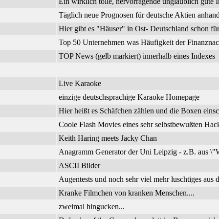
Ein wirklich tolle, hervorragende unglaublich gute I
Täglich neue Prognosen für deutsche Aktien anhand
Hier gibt es "Häuser" in Ost- Deutschland schon f
Top 50 Unternehmen was Häufigkeit der Finanznachr
TOP News (gelb markiert) innerhalb eines Indexes
Live Karaoke
einzige deutschsprachige Karaoke Homepage
Hier heißt es Schäfchen zählen und die Boxen einsc
Coole Flash Movies eines sehr selbstbewußten Hac
Keith Haring meets Jacky Chan
Anagramm Generator der Uni Leipzig - z.B. aus \"W
ASCII Bilder
Augentests und noch sehr viel mehr luschtiges aus d
Kranke Filmchen von kranken Menschen....
zweimal hingucken...