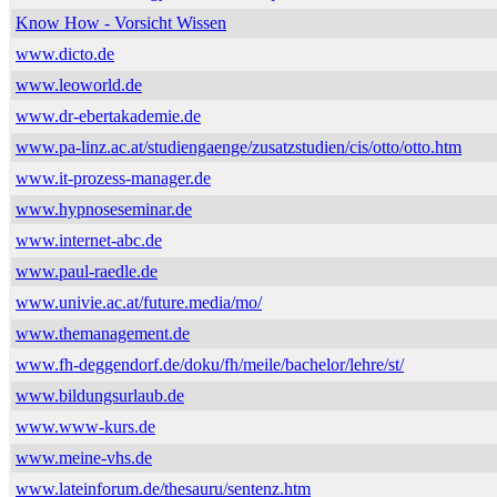
Know How - Vorsicht Wissen
www.dicto.de
www.leoworld.de
www.dr-ebertakademie.de
www.pa-linz.ac.at/studiengaenge/zusatzstudien/cis/otto/otto.htm
www.it-prozess-manager.de
www.hypnoseseminar.de
www.internet-abc.de
www.paul-raedle.de
www.univie.ac.at/future.media/mo/
www.themanagement.de
www.fh-deggendorf.de/doku/fh/meile/bachelor/lehre/st/
www.bildungsurlaub.de
www.www-kurs.de
www.meine-vhs.de
www.lateinforum.de/thesauru/sentenz.htm