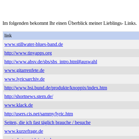
Im folgenden bekommt Ihr einen Überblick meiner Lieblings- Links.
link
www.stillwater-blues-band.de
http://www.tinyapps.org
http://www.absv.de/sbs/sbs_intro.html#auswahl
www.gitarrenfete.de
www.lyricsarchiv.de
http://www.bsi.bund.de/produkte/knoppix/index.htm
http://shortnews.stern.de/
www.klack.de
http://users.cis.net/sammy/lyric.htm
Seiten, die ich fast täglich brauche / besuche
www.kurzefrage.de