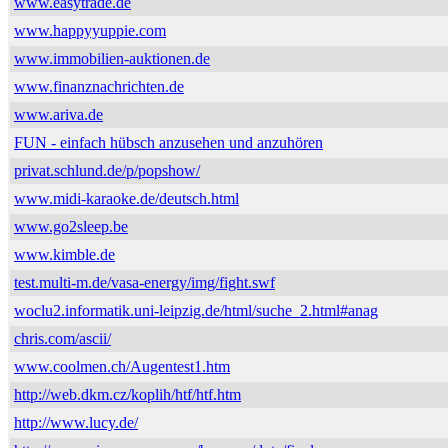
www.easytrade.de
www.happyyuppie.com
www.immobilien-auktionen.de
www.finanznachrichten.de
www.ariva.de
FUN - einfach hübsch anzusehen und anzuhören
privat.schlund.de/p/popshow/
www.midi-karaoke.de/deutsch.html
www.go2sleep.be
www.kimble.de
test.multi-m.de/vasa-energy/img/fight.swf
woclu2.informatik.uni-leipzig.de/html/suche_2.html#anag
chris.com/ascii/
www.coolmen.ch/Augentest1.htm
http://web.dkm.cz/koplih/htf/htf.htm
http://www.lucy.de/