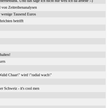
nternetbank. Und das sage ich nicht nur weil ich da arbeite :-)
 von Zeitreihenanalysen
ür wenige Tausend Euros
ichten betrifft
halten!
kers
alid Chaar\" wird \"radial wach\"
er Schweiz - it's cool men