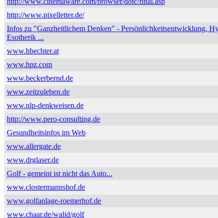
http://www.cinemaware.com/browser/dotc/final.asp
http://www.pixelletter.de/
Infos zu "Ganzheitlichem Denken" - Persönlichkeitsentwicklung, H
Esotherik ...
www.hbechter.at
www.hpz.com
www.beckerbernd.de
www.zeitzuleben.de
www.nlp-denkweisen.de
http://www.pero-consulting.de
Gesundheitsinfos im Web
www.allergate.de
www.drglaser.de
Golf - gemeint ist nicht das Auto...
www.clostermannshof.de
www.golfanlage-roemerhof.de
www.chaar.de/walid/golf