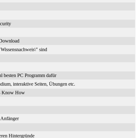
curity
n Download
\"Wissensnachweis\" sind
hl besten PC Programm dafür
dium, interaktive Seiten, Übungen etc.
ches Know How
r Anfänger
deren Hintergründe