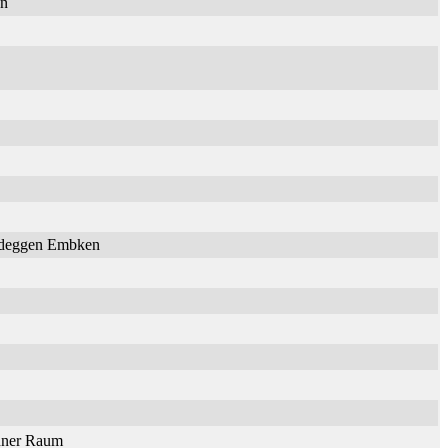
en
Nideggen Embken
onner Raum