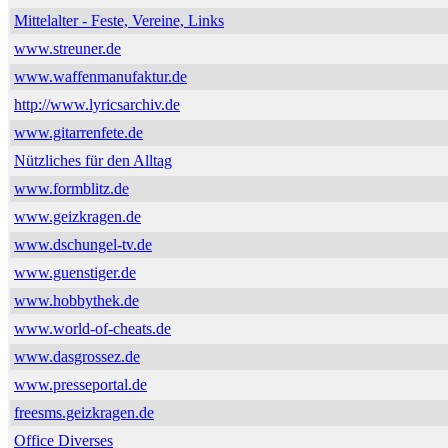
Mittelalter - Feste, Vereine, Links
www.streuner.de
www.waffenmanufaktur.de
http://www.lyricsarchiv.de
www.gitarrenfete.de
Nützliches für den Alltag
www.formblitz.de
www.geizkragen.de
www.dschungel-tv.de
www.guenstiger.de
www.hobbythek.de
www.world-of-cheats.de
www.dasgrossez.de
www.presseportal.de
freesms.geizkragen.de
Office Diverses