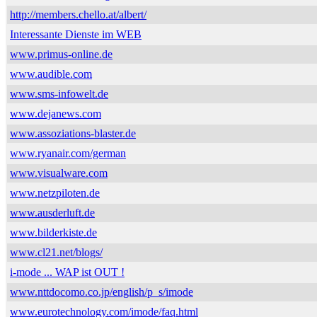
http://members.chello.at/albert/
Interessante Dienste im WEB
www.primus-online.de
www.audible.com
www.sms-infowelt.de
www.dejanews.com
www.assoziations-blaster.de
www.ryanair.com/german
www.visualware.com
www.netzpiloten.de
www.ausderluft.de
www.bilderkiste.de
www.cl21.net/blogs/
i-mode ... WAP ist OUT !
www.nttdocomo.co.jp/english/p_s/imode
www.eurotechnology.com/imode/faq.html