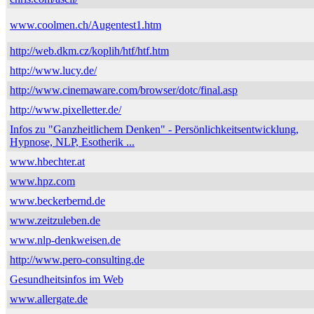
www.coolmen.ch/Augentest1.htm
http://web.dkm.cz/koplih/htf/htf.htm
http://www.lucy.de/
http://www.cinemaware.com/browser/dotc/final.asp
http://www.pixelletter.de/
Infos zu "Ganzheitlichem Denken" - Persönlichkeitsentwicklung,
Hypnose, NLP, Esotherik ...
www.hbechter.at
www.hpz.com
www.beckerbernd.de
www.zeitzuleben.de
www.nlp-denkweisen.de
http://www.pero-consulting.de
Gesundheitsinfos im Web
www.allergate.de