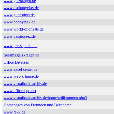
www.geizkragen.de
www.dschungel-tv.de
www.guenstiger.de
www.hobbythek.de
www.world-of-cheats.de
www.dasgrossez.de
www.presseportal.de
freesms.geizkragen.de
Office Diverses
www.excel-center.de
www.access-home.de
www.visualbasic-archiv.de
www.officetipps.net
www.visualbasic-archiv.de/home/willkommen.php3
Homepages von Freunden und Bekannten
www.fekk.de