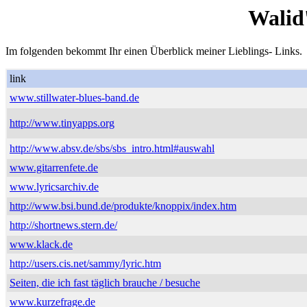
Walid
Im folgenden bekommt Ihr einen Überblick meiner Lieblings- Links.
link
www.stillwater-blues-band.de
http://www.tinyapps.org
http://www.absv.de/sbs/sbs_intro.html#auswahl
www.gitarrenfete.de
www.lyricsarchiv.de
http://www.bsi.bund.de/produkte/knoppix/index.htm
http://shortnews.stern.de/
www.klack.de
http://users.cis.net/sammy/lyric.htm
Seiten, die ich fast täglich brauche / besuche
www.kurzefrage.de