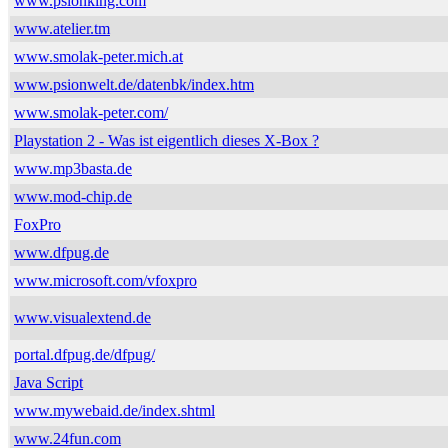
www.psionking.com
www.atelier.tm
www.smolak-peter.mich.at
www.psionwelt.de/datenbk/index.htm
www.smolak-peter.com/
Playstation 2 - Was ist eigentlich dieses X-Box ?
www.mp3basta.de
www.mod-chip.de
FoxPro
www.dfpug.de
www.microsoft.com/vfoxpro
www.visualextend.de
portal.dfpug.de/dfpug/
Java Script
www.mywebaid.de/index.shtml
www.24fun.com