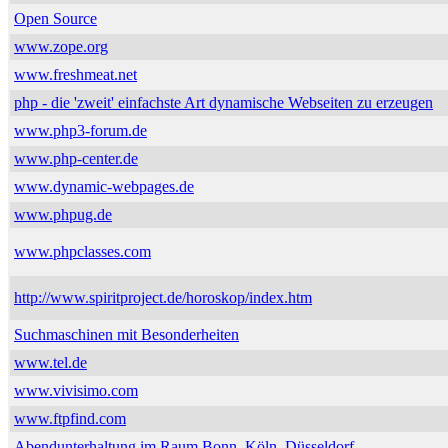
Open Source
www.zope.org
www.freshmeat.net
php - die 'zweit' einfachste Art dynamische Webseiten zu erzeugen
www.php3-forum.de
www.php-center.de
www.dynamic-webpages.de
www.phpug.de
www.phpclasses.com
http://www.spiritproject.de/horoskop/index.htm
Suchmaschinen mit Besonderheiten
www.tel.de
www.vivisimo.com
www.ftpfind.com
Abendunterhaltung im Raum Bonn, Köln, Düsseldorf