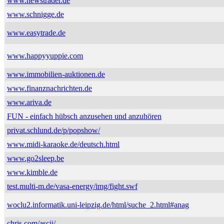
www.newstrader.de
www.schnigge.de
www.easytrade.de
www.happyyuppie.com
www.immobilien-auktionen.de
www.finanznachrichten.de
www.ariva.de
FUN - einfach hübsch anzusehen und anzuhören
privat.schlund.de/p/popshow/
www.midi-karaoke.de/deutsch.html
www.go2sleep.be
www.kimble.de
test.multi-m.de/vasa-energy/img/fight.swf
woclu2.informatik.uni-leipzig.de/html/suche_2.html#anag
chris.com/ascii/