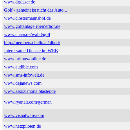
www.drglaser.de
Golf - gemeint ist nicht das Auto...
www.clostermannshof.de
www.golfanlage-roemerhof.de
www.chaar.de/walid/golf
http://members.chello.at/albert/
Interessante Dienste im WEB
www.primus-online.de
www.audible.com
www.sms-infowelt.de
www.dejanews.com
www.assoziations-blaster.de
www.ryanair.com/german
www.visualware.com
www.netzpiloten.de