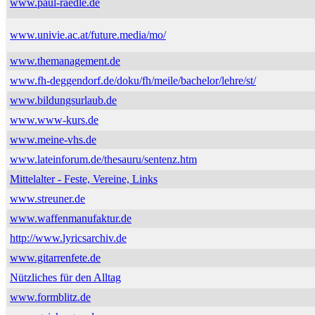
www.paul-raedle.de
www.univie.ac.at/future.media/mo/
www.themanagement.de
www.fh-deggendorf.de/doku/fh/meile/bachelor/lehre/st/
www.bildungsurlaub.de
www.www-kurs.de
www.meine-vhs.de
www.lateinforum.de/thesauru/sentenz.htm
Mittelalter - Feste, Vereine, Links
www.streuner.de
www.waffenmanufaktur.de
http://www.lyricsarchiv.de
www.gitarrenfete.de
Nützliches für den Alltag
www.formblitz.de