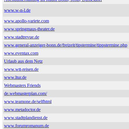
www.w-n-l.de
www.apollo-variete.com
www.springmaus-theater.de
www.stadtrevue.de
www.general-anzeiger-bonn.de/freizeit/tipstermine/tippstermine.php
www.eventax.com
Urlaub aus dem Netz
www.wtt-reisen.de
www.ltur.de
Webmasters Friends
de.webmasterplan.com/
www.teamone.de/selfhtml
www.metadoctor.de
www.stadtplandienst.de
www.forumromanum.de