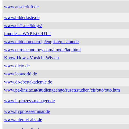
www.ausderluft.de
www.bilderkiste.de
www.cl21.net/blogs/
i-mode ... WAP ist OUT !
www.nttdocomo.co.jp/english/p_s/imode
www.eurotechnology.com/imode/faq.html
Know How - Vorsicht Wissen
www.dicto.de
www.leoworld.de
www.dr-ebertakademie.de
www.pa-linz.ac.at/studiengaenge/zusatzstudien/cis/otto/otto.htm
www.it-prozess-manager.de
www.hypnoseseminar.de
www.internet-abc.de