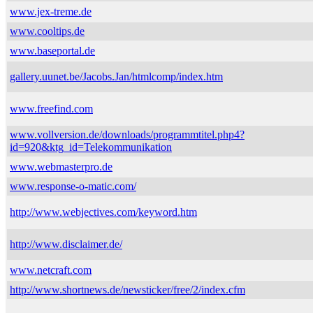
www.jex-treme.de
www.cooltips.de
www.baseportal.de
gallery.uunet.be/Jacobs.Jan/htmlcomp/index.htm
www.freefind.com
www.vollversion.de/downloads/programmtitel.php4?
id=920&ktg_id=Telekommunikation
www.webmasterpro.de
www.response-o-matic.com/
http://www.webjectives.com/keyword.htm
http://www.disclaimer.de/
www.netcraft.com
http://www.shortnews.de/newsticker/free/2/index.cfm