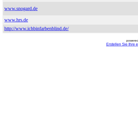
www.snogard.de
www.hrs.de
http://www.ichbinfarbenblind.de/
powered
Erstellen Sie Ihre