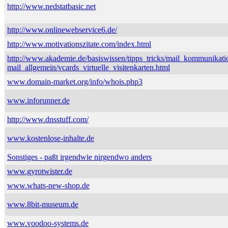
http://www.nedstatbasic.net
http://www.onlinewebservice6.de/
http://www.motivationszitate.com/index.html
http://www.akademie.de/basiswissen/tipps_tricks/mail_kommunikati
mail_allgemein/vcards_virtuelle_visitenkarten.html
www.domain-market.org/info/whois.php3
www.inforunner.de
http://www.dnsstuff.com/
www.kostenlose-inhalte.de
Sonstiges - paßt irgendwie nirgendwo anders
www.gyrotwister.de
www.whats-new-shop.de
www.8bit-museum.de
www.voodoo-systems.de