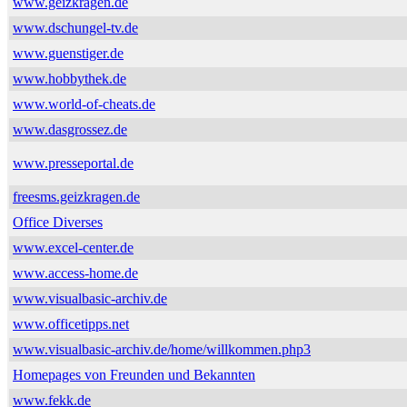
www.geizkragen.de
www.dschungel-tv.de
www.guenstiger.de
www.hobbythek.de
www.world-of-cheats.de
www.dasgrossez.de
www.presseportal.de
freesms.geizkragen.de
Office Diverses
www.excel-center.de
www.access-home.de
www.visualbasic-archiv.de
www.officetipps.net
www.visualbasic-archiv.de/home/willkommen.php3
Homepages von Freunden und Bekannten
www.fekk.de