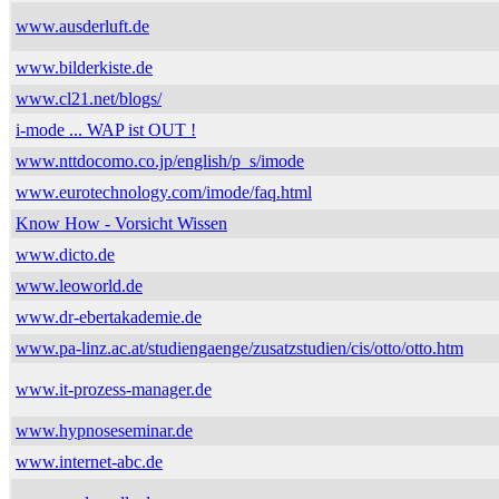
www.ausderluft.de
www.bilderkiste.de
www.cl21.net/blogs/
i-mode ... WAP ist OUT !
www.nttdocomo.co.jp/english/p_s/imode
www.eurotechnology.com/imode/faq.html
Know How - Vorsicht Wissen
www.dicto.de
www.leoworld.de
www.dr-ebertakademie.de
www.pa-linz.ac.at/studiengaenge/zusatzstudien/cis/otto/otto.htm
www.it-prozess-manager.de
www.hypnoseseminar.de
www.internet-abc.de