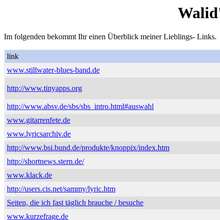
Walid
Im folgenden bekommt Ihr einen Überblick meiner Lieblings- Links.
link
www.stillwater-blues-band.de
http://www.tinyapps.org
http://www.absv.de/sbs/sbs_intro.html#auswahl
www.gitarrenfete.de
www.lyricsarchiv.de
http://www.bsi.bund.de/produkte/knoppix/index.htm
http://shortnews.stern.de/
www.klack.de
http://users.cis.net/sammy/lyric.htm
Seiten, die ich fast täglich brauche / besuche
www.kurzefrage.de