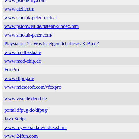
www.psionking.com
www.atelier.tm
www.smolak-peter.mich.at
www.psionwelt.de/datenbk/index.htm
www.smolak-peter.com/
Playstation 2 - Was ist eigentlich dieses X-Box ?
www.mp3basta.de
www.mod-chip.de
FoxPro
www.dfpug.de
www.microsoft.com/vfoxpro
www.visualextend.de
portal.dfpug.de/dfpug/
Java Script
www.mywebaid.de/index.shtml
www.24fun.com