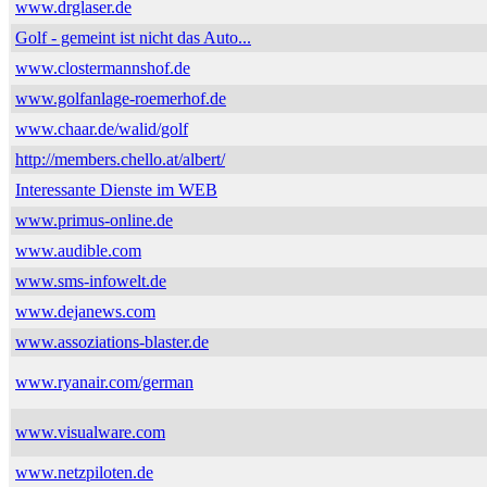
www.drglaser.de
Golf - gemeint ist nicht das Auto...
www.clostermannshof.de
www.golfanlage-roemerhof.de
www.chaar.de/walid/golf
http://members.chello.at/albert/
Interessante Dienste im WEB
www.primus-online.de
www.audible.com
www.sms-infowelt.de
www.dejanews.com
www.assoziations-blaster.de
www.ryanair.com/german
www.visualware.com
www.netzpiloten.de