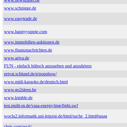
www.newstrader.de
www.schnigge.de
www.easytrade.de
www.happyyuppie.com
www.immobilien-auktionen.de
www.finanznachrichten.de
www.ariva.de
FUN - einfach hübsch anzusehen und anzuhören
privat.schlund.de/p/popshow/
www.midi-karaoke.de/deutsch.html
www.go2sleep.be
www.kimble.de
test.multi-m.de/vasa-energy/img/fight.swf
woclu2.informatik.uni-leipzig.de/html/suche_2.html#anag
chris.com/ascii/