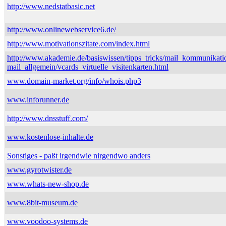
http://www.nedstatbasic.net
http://www.onlinewebservice6.de/
http://www.motivationszitate.com/index.html
http://www.akademie.de/basiswissen/tipps_tricks/mail_kommunikati
mail_allgemein/vcards_virtuelle_visitenkarten.html
www.domain-market.org/info/whois.php3
www.inforunner.de
http://www.dnsstuff.com/
www.kostenlose-inhalte.de
Sonstiges - paßt irgendwie nirgendwo anders
www.gyrotwister.de
www.whats-new-shop.de
www.8bit-museum.de
www.voodoo-systems.de