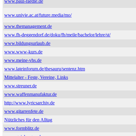
www.paul-raedle.de
www.univie.ac.at/future.media/mo/
www.themanagement.de
www.fh-deggendorf.de/doku/fh/meile/bachelor/lehre/st/
www.bildungsurlaub.de
www.www-kurs.de
www.meine-vhs.de
www.lateinforum.de/thesauru/sentenz.htm
Mittelalter - Feste, Vereine, Links
www.streuner.de
www.waffenmanufaktur.de
http://www.lyricsarchiv.de
www.gitarrenfete.de
Nützliches für den Alltag
www.formblitz.de