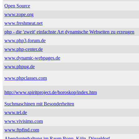
Open Source
www.zope.org
www.freshmeat.net
php - die 'zweit' einfachste Art dynamische Webseiten zu erzeugen
www.php3-forum.de
www.php-center.de
www.dynamic-webpages.de
www.phpug.de
www.phpclasses.com
http://www.spiritproject.de/horoskop/index.htm
Suchmaschinen mit Besonderheiten
www.tel.de
www.vivisimo.com
www.ftpfind.com
Abendunterhaltung im Raum Bonn, Köln, Düsseldorf