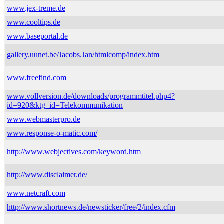
www.jex-treme.de
www.cooltips.de
www.baseportal.de
gallery.uunet.be/Jacobs.Jan/htmlcomp/index.htm
www.freefind.com
www.vollversion.de/downloads/programmtitel.php4?
id=920&ktg_id=Telekommunikation
www.webmasterpro.de
www.response-o-matic.com/
http://www.webjectives.com/keyword.htm
http://www.disclaimer.de/
www.netcraft.com
http://www.shortnews.de/newsticker/free/2/index.cfm