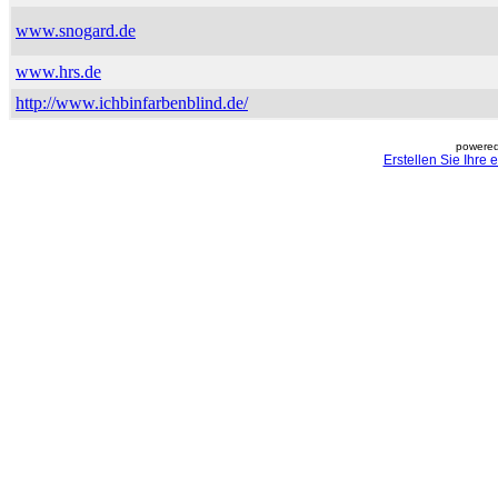
www.snogard.de
www.hrs.de
http://www.ichbinfarbenblind.de/
powered
Erstellen Sie Ihre