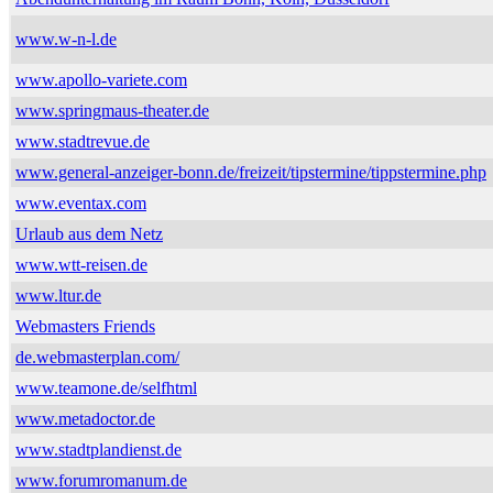
www.w-n-l.de
www.apollo-variete.com
www.springmaus-theater.de
www.stadtrevue.de
www.general-anzeiger-bonn.de/freizeit/tipstermine/tippstermine.php
www.eventax.com
Urlaub aus dem Netz
www.wtt-reisen.de
www.ltur.de
Webmasters Friends
de.webmasterplan.com/
www.teamone.de/selfhtml
www.metadoctor.de
www.stadtplandienst.de
www.forumromanum.de