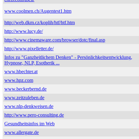
www.coolmen.ch/Augentest1.htm
http://web.dkm.cz/koplih/htf/htf.htm
http://www.lucy.de/
http://www.cinemaware.com/browser/dotc/final.asp
http://www.pixelletter.de/
Infos zu "Ganzheitlichem Denken" - Persönlichkeitsentwicklung,
Hypnose, NLP, Esotherik ...
www.hbechter.at
www.hpz.com
www.beckerbernd.de
www.zeitzuleben.de
www.nlp-denkweisen.de
http://www.pero-consulting.de
Gesundheitsinfos im Web
www.allergate.de