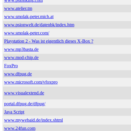
www.psionking.com
www.atelier.tm
www.smolak-peter.mich.at
www.psionwelt.de/datenbk/index.htm
www.smolak-peter.com/
Playstation 2 - Was ist eigentlich dieses X-Box ?
www.mp3basta.de
www.mod-chip.de
FoxPro
www.dfpug.de
www.microsoft.com/vfoxpro
www.visualextend.de
portal.dfpug.de/dfpug/
Java Script
www.mywebaid.de/index.shtml
www.24fun.com