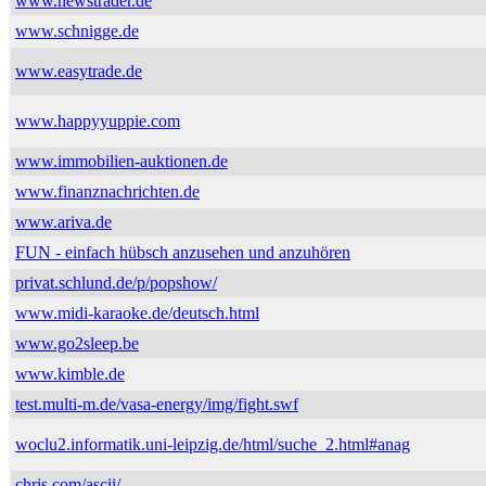
www.newstrader.de
www.schnigge.de
www.easytrade.de
www.happyyuppie.com
www.immobilien-auktionen.de
www.finanznachrichten.de
www.ariva.de
FUN - einfach hübsch anzusehen und anzuhören
privat.schlund.de/p/popshow/
www.midi-karaoke.de/deutsch.html
www.go2sleep.be
www.kimble.de
test.multi-m.de/vasa-energy/img/fight.swf
woclu2.informatik.uni-leipzig.de/html/suche_2.html#anag
chris.com/ascii/