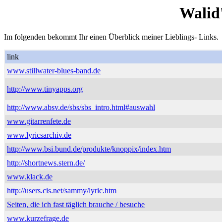
Walid
Im folgenden bekommt Ihr einen Überblick meiner Lieblings- Links.
link
www.stillwater-blues-band.de
http://www.tinyapps.org
http://www.absv.de/sbs/sbs_intro.html#auswahl
www.gitarrenfete.de
www.lyricsarchiv.de
http://www.bsi.bund.de/produkte/knoppix/index.htm
http://shortnews.stern.de/
www.klack.de
http://users.cis.net/sammy/lyric.htm
Seiten, die ich fast täglich brauche / besuche
www.kurzefrage.de