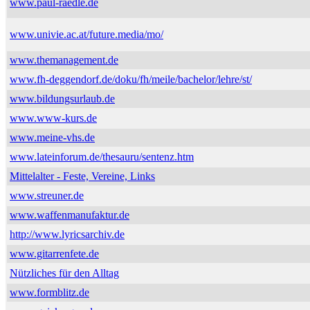
www.paul-raedle.de
www.univie.ac.at/future.media/mo/
www.themanagement.de
www.fh-deggendorf.de/doku/fh/meile/bachelor/lehre/st/
www.bildungsurlaub.de
www.www-kurs.de
www.meine-vhs.de
www.lateinforum.de/thesauru/sentenz.htm
Mittelalter - Feste, Vereine, Links
www.streuner.de
www.waffenmanufaktur.de
http://www.lyricsarchiv.de
www.gitarrenfete.de
Nützliches für den Alltag
www.formblitz.de