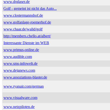
www.drglaser.de
Golf - gemeint ist nicht das Auto...
www.clostermannshof.de
www.golfanlage-roemerhof.de
www.chaar.de/walid/golf
http://members.chello.at/albert/
Interessante Dienste im WEB
www.primus-online.de
www.audible.com
www.sms-infowelt.de
www.dejanews.com
www.assoziations-blaster.de
www.ryanair.com/german
www.visualware.com
www.netzpiloten.de