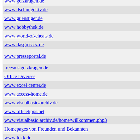
www.geizkragen.de
www.dschungel-tv.de
www.guenstiger.de
www.hobbythek.de
www.world-of-cheats.de
www.dasgrossez.de
www.presseportal.de
freesms.geizkragen.de
Office Diverses
www.excel-center.de
www.access-home.de
www.visualbasic-archiv.de
www.officetipps.net
www.visualbasic-archiv.de/home/willkommen.php3
Homepages von Freunden und Bekannten
www.fekk.de