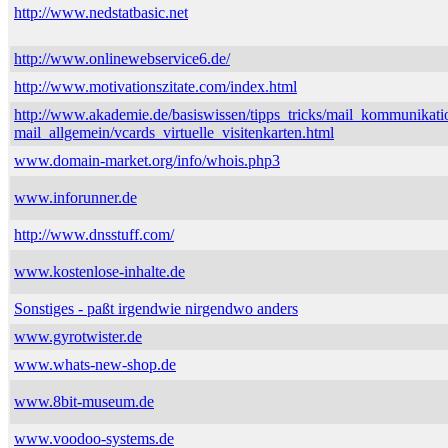
http://www.nedstatbasic.net
http://www.onlinewebservice6.de/
http://www.motivationszitate.com/index.html
http://www.akademie.de/basiswissen/tipps_tricks/mail_kommunikati
mail_allgemein/vcards_virtuelle_visitenkarten.html
www.domain-market.org/info/whois.php3
www.inforunner.de
http://www.dnsstuff.com/
www.kostenlose-inhalte.de
Sonstiges - paßt irgendwie nirgendwo anders
www.gyrotwister.de
www.whats-new-shop.de
www.8bit-museum.de
www.voodoo-systems.de