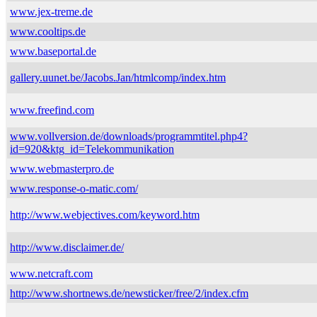
www.jex-treme.de
www.cooltips.de
www.baseportal.de
gallery.uunet.be/Jacobs.Jan/htmlcomp/index.htm
www.freefind.com
www.vollversion.de/downloads/programmtitel.php4?
id=920&ktg_id=Telekommunikation
www.webmasterpro.de
www.response-o-matic.com/
http://www.webjectives.com/keyword.htm
http://www.disclaimer.de/
www.netcraft.com
http://www.shortnews.de/newsticker/free/2/index.cfm