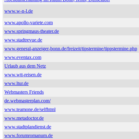
www.w-n-l.de
www.apollo-variete.com
www.springmaus-theater.de
www.stadtrevue.de
www.general-anzeiger-bonn.de/freizeit/tipstermine/tippstermine.php
www.eventax.com
Urlaub aus dem Netz
www.wtt-reisen.de
www.ltur.de
Webmasters Friends
de.webmasterplan.com/
www.teamone.de/selfhtml
www.metadoctor.de
www.stadtplandienst.de
www.forumromanum.de