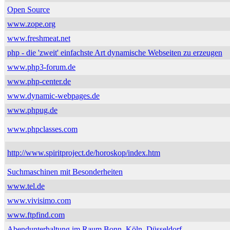
Open Source
www.zope.org
www.freshmeat.net
php - die 'zweit' einfachste Art dynamische Webseiten zu erzeugen
www.php3-forum.de
www.php-center.de
www.dynamic-webpages.de
www.phpug.de
www.phpclasses.com
http://www.spiritproject.de/horoskop/index.htm
Suchmaschinen mit Besonderheiten
www.tel.de
www.vivisimo.com
www.ftpfind.com
Abendunterhaltung im Raum Bonn, Köln, Düsseldorf