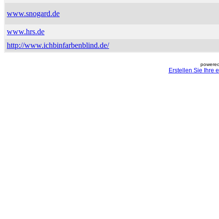
www.snogard.de
www.hrs.de
http://www.ichbinfarbenblind.de/
powered
Erstellen Sie Ihre