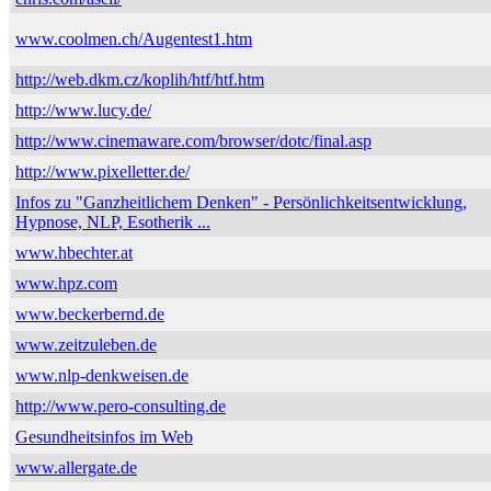
www.coolmen.ch/Augentest1.htm
http://web.dkm.cz/koplih/htf/htf.htm
http://www.lucy.de/
http://www.cinemaware.com/browser/dotc/final.asp
http://www.pixelletter.de/
Infos zu "Ganzheitlichem Denken" - Persönlichkeitsentwicklung,
Hypnose, NLP, Esotherik ...
www.hbechter.at
www.hpz.com
www.beckerbernd.de
www.zeitzuleben.de
www.nlp-denkweisen.de
http://www.pero-consulting.de
Gesundheitsinfos im Web
www.allergate.de