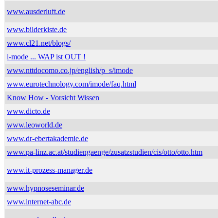
www.ausderluft.de
www.bilderkiste.de
www.cl21.net/blogs/
i-mode ... WAP ist OUT !
www.nttdocomo.co.jp/english/p_s/imode
www.eurotechnology.com/imode/faq.html
Know How - Vorsicht Wissen
www.dicto.de
www.leoworld.de
www.dr-ebertakademie.de
www.pa-linz.ac.at/studiengaenge/zusatzstudien/cis/otto/otto.htm
www.it-prozess-manager.de
www.hypnoseseminar.de
www.internet-abc.de