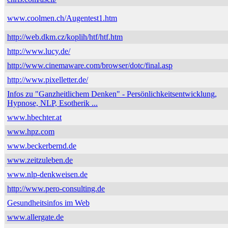
www.coolmen.ch/Augentest1.htm
http://web.dkm.cz/koplih/htf/htf.htm
http://www.lucy.de/
http://www.cinemaware.com/browser/dotc/final.asp
http://www.pixelletter.de/
Infos zu "Ganzheitlichem Denken" - Persönlichkeitsentwicklung,
Hypnose, NLP, Esotherik ...
www.hbechter.at
www.hpz.com
www.beckerbernd.de
www.zeitzuleben.de
www.nlp-denkweisen.de
http://www.pero-consulting.de
Gesundheitsinfos im Web
www.allergate.de