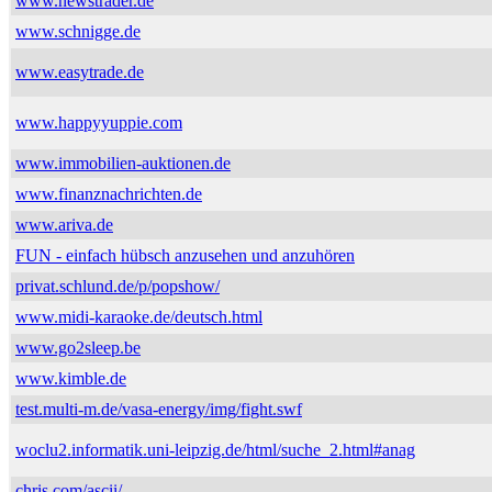
www.newstrader.de
www.schnigge.de
www.easytrade.de
www.happyyuppie.com
www.immobilien-auktionen.de
www.finanznachrichten.de
www.ariva.de
FUN - einfach hübsch anzusehen und anzuhören
privat.schlund.de/p/popshow/
www.midi-karaoke.de/deutsch.html
www.go2sleep.be
www.kimble.de
test.multi-m.de/vasa-energy/img/fight.swf
woclu2.informatik.uni-leipzig.de/html/suche_2.html#anag
chris.com/ascii/