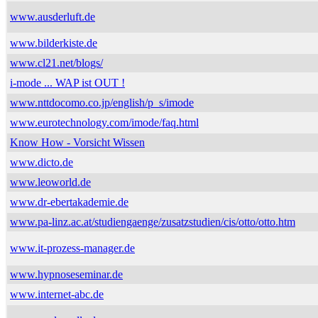
www.ausderluft.de
www.bilderkiste.de
www.cl21.net/blogs/
i-mode ... WAP ist OUT !
www.nttdocomo.co.jp/english/p_s/imode
www.eurotechnology.com/imode/faq.html
Know How - Vorsicht Wissen
www.dicto.de
www.leoworld.de
www.dr-ebertakademie.de
www.pa-linz.ac.at/studiengaenge/zusatzstudien/cis/otto/otto.htm
www.it-prozess-manager.de
www.hypnoseseminar.de
www.internet-abc.de