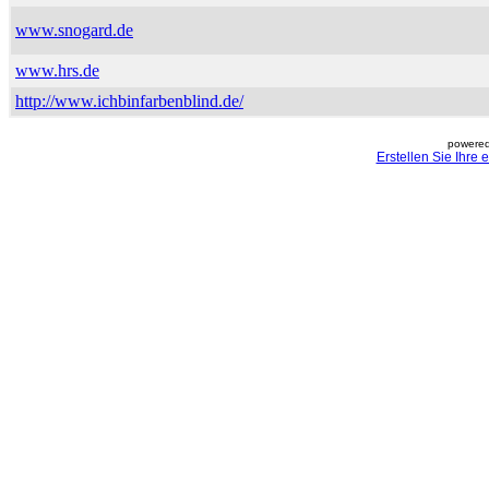
www.snogard.de
www.hrs.de
http://www.ichbinfarbenblind.de/
powered
Erstellen Sie Ihre