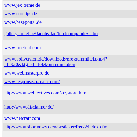
www.jex-treme.de
www.cooltips.de
www.baseportal.de
gallery.uunet.be/Jacobs.Jan/htmlcomp/index.htm
www.freefind.com
www.vollversion.de/downloads/programmtitel.php4?
id=920&ktg_id=Telekommunikation
www.webmasterpro.de
www.response-o-matic.com/
http://www.webjectives.com/keyword.htm
http://www.disclaimer.de/
www.netcraft.com
http://www.shortnews.de/newsticker/free/2/index.cfm