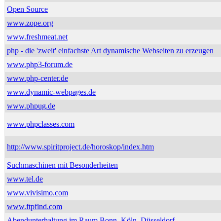
Open Source
www.zope.org
www.freshmeat.net
php - die 'zweit' einfachste Art dynamische Webseiten zu erzeugen
www.php3-forum.de
www.php-center.de
www.dynamic-webpages.de
www.phpug.de
www.phpclasses.com
http://www.spiritproject.de/horoskop/index.htm
Suchmaschinen mit Besonderheiten
www.tel.de
www.vivisimo.com
www.ftpfind.com
Abendunterhaltung im Raum Bonn, Köln, Düsseldorf