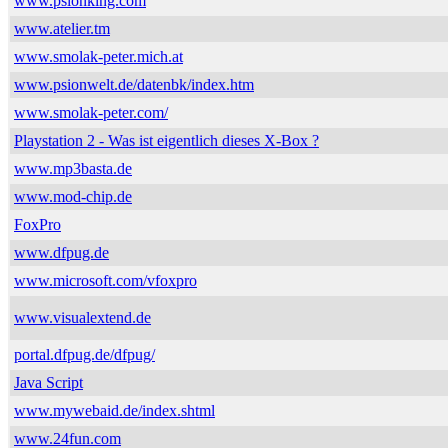
www.psionking.com
www.atelier.tm
www.smolak-peter.mich.at
www.psionwelt.de/datenbk/index.htm
www.smolak-peter.com/
Playstation 2 - Was ist eigentlich dieses X-Box ?
www.mp3basta.de
www.mod-chip.de
FoxPro
www.dfpug.de
www.microsoft.com/vfoxpro
www.visualextend.de
portal.dfpug.de/dfpug/
Java Script
www.mywebaid.de/index.shtml
www.24fun.com