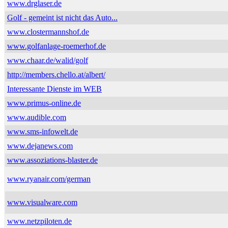
www.drglaser.de
Golf - gemeint ist nicht das Auto...
www.clostermannshof.de
www.golfanlage-roemerhof.de
www.chaar.de/walid/golf
http://members.chello.at/albert/
Interessante Dienste im WEB
www.primus-online.de
www.audible.com
www.sms-infowelt.de
www.dejanews.com
www.assoziations-blaster.de
www.ryanair.com/german
www.visualware.com
www.netzpiloten.de