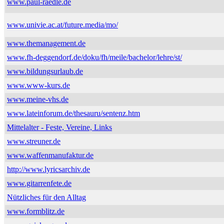
www.paul-raedle.de
www.univie.ac.at/future.media/mo/
www.themanagement.de
www.fh-deggendorf.de/doku/fh/meile/bachelor/lehre/st/
www.bildungsurlaub.de
www.www-kurs.de
www.meine-vhs.de
www.lateinforum.de/thesauru/sentenz.htm
Mittelalter - Feste, Vereine, Links
www.streuner.de
www.waffenmanufaktur.de
http://www.lyricsarchiv.de
www.gitarrenfete.de
Nützliches für den Alltag
www.formblitz.de