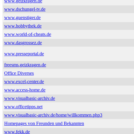
www.geizkragen.de
www.dschungel-tv.de
www.guenstiger.de
www.hobbythek.de
www.world-of-cheats.de
www.dasgrossez.de
www.presseportal.de
freesms.geizkragen.de
Office Diverses
www.excel-center.de
www.access-home.de
www.visualbasic-archiv.de
www.officetipps.net
www.visualbasic-archiv.de/home/willkommen.php3
Homepages von Freunden und Bekannten
www.fekk.de