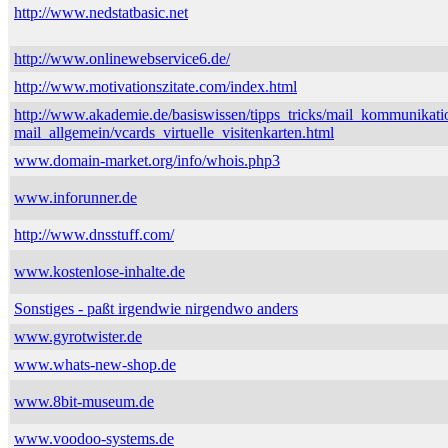
http://www.nedstatbasic.net
http://www.onlinewebservice6.de/
http://www.motivationszitate.com/index.html
http://www.akademie.de/basiswissen/tipps_tricks/mail_kommunikati
mail_allgemein/vcards_virtuelle_visitenkarten.html
www.domain-market.org/info/whois.php3
www.inforunner.de
http://www.dnsstuff.com/
www.kostenlose-inhalte.de
Sonstiges - paßt irgendwie nirgendwo anders
www.gyrotwister.de
www.whats-new-shop.de
www.8bit-museum.de
www.voodoo-systems.de