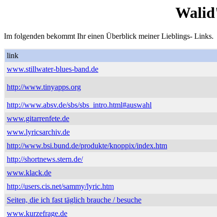
Walid
Im folgenden bekommt Ihr einen Überblick meiner Lieblings- Links.
link
www.stillwater-blues-band.de
http://www.tinyapps.org
http://www.absv.de/sbs/sbs_intro.html#auswahl
www.gitarrenfete.de
www.lyricsarchiv.de
http://www.bsi.bund.de/produkte/knoppix/index.htm
http://shortnews.stern.de/
www.klack.de
http://users.cis.net/sammy/lyric.htm
Seiten, die ich fast täglich brauche / besuche
www.kurzefrage.de