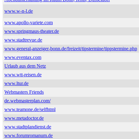
www.w-n-l.de
www.apollo-variete.com
www.springmaus-theater.de
www.stadtrevue.de
www.general-anzeiger-bonn.de/freizeit/tipstermine/tippstermine.php
www.eventax.com
Urlaub aus dem Netz
www.wtt-reisen.de
www.ltur.de
Webmasters Friends
de.webmasterplan.com/
www.teamone.de/selfhtml
www.metadoctor.de
www.stadtplandienst.de
www.forumromanum.de