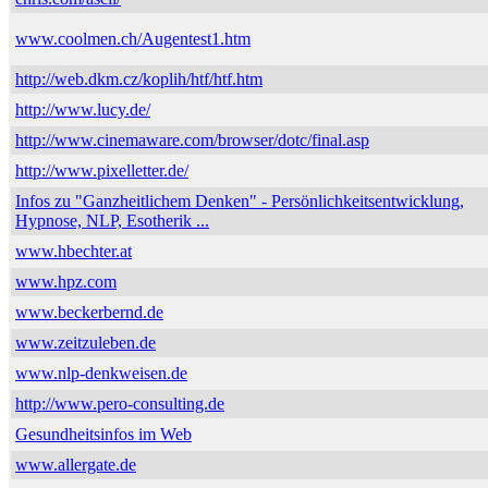
www.coolmen.ch/Augentest1.htm
http://web.dkm.cz/koplih/htf/htf.htm
http://www.lucy.de/
http://www.cinemaware.com/browser/dotc/final.asp
http://www.pixelletter.de/
Infos zu "Ganzheitlichem Denken" - Persönlichkeitsentwicklung,
Hypnose, NLP, Esotherik ...
www.hbechter.at
www.hpz.com
www.beckerbernd.de
www.zeitzuleben.de
www.nlp-denkweisen.de
http://www.pero-consulting.de
Gesundheitsinfos im Web
www.allergate.de