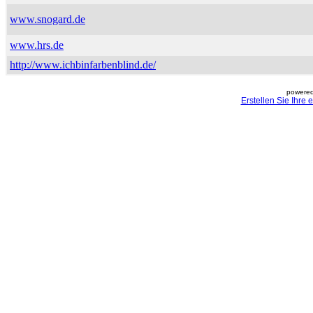
www.snogard.de
www.hrs.de
http://www.ichbinfarbenblind.de/
powered
Erstellen Sie Ihre