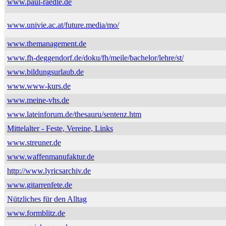
www.paul-raedle.de
www.univie.ac.at/future.media/mo/
www.themanagement.de
www.fh-deggendorf.de/doku/fh/meile/bachelor/lehre/st/
www.bildungsurlaub.de
www.www-kurs.de
www.meine-vhs.de
www.lateinforum.de/thesauru/sentenz.htm
Mittelalter - Feste, Vereine, Links
www.streuner.de
www.waffenmanufaktur.de
http://www.lyricsarchiv.de
www.gitarrenfete.de
Nützliches für den Alltag
www.formblitz.de