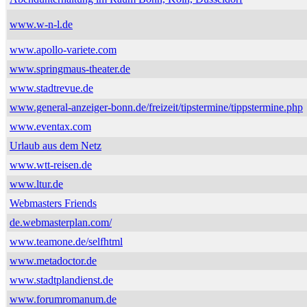
www.w-n-l.de
www.apollo-variete.com
www.springmaus-theater.de
www.stadtrevue.de
www.general-anzeiger-bonn.de/freizeit/tipstermine/tippstermine.php
www.eventax.com
Urlaub aus dem Netz
www.wtt-reisen.de
www.ltur.de
Webmasters Friends
de.webmasterplan.com/
www.teamone.de/selfhtml
www.metadoctor.de
www.stadtplandienst.de
www.forumromanum.de