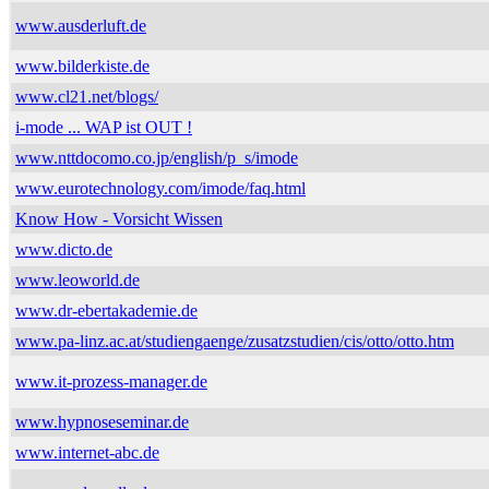
www.ausderluft.de
www.bilderkiste.de
www.cl21.net/blogs/
i-mode ... WAP ist OUT !
www.nttdocomo.co.jp/english/p_s/imode
www.eurotechnology.com/imode/faq.html
Know How - Vorsicht Wissen
www.dicto.de
www.leoworld.de
www.dr-ebertakademie.de
www.pa-linz.ac.at/studiengaenge/zusatzstudien/cis/otto/otto.htm
www.it-prozess-manager.de
www.hypnoseseminar.de
www.internet-abc.de