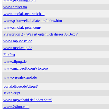
www.psionking.com
www.atelier.tm
www.smolak-peter.mich.at
www.psionwelt.de/datenbk/index.htm
www.smolak-peter.com/
Playstation 2 - Was ist eigentlich dieses X-Box ?
www.mp3basta.de
www.mod-chip.de
FoxPro
www.dfpug.de
www.microsoft.com/vfoxpro
www.visualextend.de
portal.dfpug.de/dfpug/
Java Script
www.mywebaid.de/index.shtml
www.24fun.com