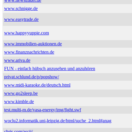
www.newstrader.de
www.schnigge.de
www.easytrade.de
www.happyyuppie.com
www.immobilien-auktionen.de
www.finanznachrichten.de
www.ariva.de
FUN - einfach hübsch anzusehen und anzuhören
privat.schlund.de/p/popshow/
www.midi-karaoke.de/deutsch.html
www.go2sleep.be
www.kimble.de
test.multi-m.de/vasa-energy/img/fight.swf
woclu2.informatik.uni-leipzig.de/html/suche_2.html#anag
chris.com/ascii/