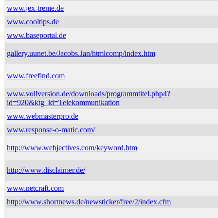
www.jex-treme.de
www.cooltips.de
www.baseportal.de
gallery.uunet.be/Jacobs.Jan/htmlcomp/index.htm
www.freefind.com
www.vollversion.de/downloads/programmtitel.php4?
id=920&ktg_id=Telekommunikation
www.webmasterpro.de
www.response-o-matic.com/
http://www.webjectives.com/keyword.htm
http://www.disclaimer.de/
www.netcraft.com
http://www.shortnews.de/newsticker/free/2/index.cfm