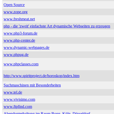
Open Source
www.zope.org
www.freshmeat.net
php - die 'zweit' einfachste Art dynamische Webseiten zu erzeugen
www.php3-forum.de
www.php-center.de
www.dynamic-webpages.de
www.phpug.de
www.phpclasses.com
http://www.spiritproject.de/horoskop/index.htm
Suchmaschinen mit Besonderheiten
www.tel.de
www.vivisimo.com
www.ftpfind.com
Abendunterhaltung im Raum Bonn, Köln, Düsseldorf