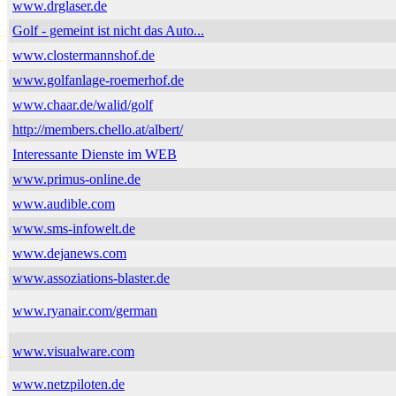
www.drglaser.de
Golf - gemeint ist nicht das Auto...
www.clostermannshof.de
www.golfanlage-roemerhof.de
www.chaar.de/walid/golf
http://members.chello.at/albert/
Interessante Dienste im WEB
www.primus-online.de
www.audible.com
www.sms-infowelt.de
www.dejanews.com
www.assoziations-blaster.de
www.ryanair.com/german
www.visualware.com
www.netzpiloten.de