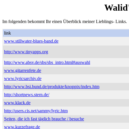
Walid
Im folgenden bekommt Ihr einen Überblick meiner Lieblings- Links.
link
www.stillwater-blues-band.de
http://www.tinyapps.org
http://www.absv.de/sbs/sbs_intro.html#auswahl
www.gitarrenfete.de
www.lyricsarchiv.de
http://www.bsi.bund.de/produkte/knoppix/index.htm
http://shortnews.stern.de/
www.klack.de
http://users.cis.net/sammy/lyric.htm
Seiten, die ich fast täglich brauche / besuche
www.kurzefrage.de