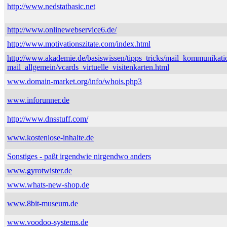
http://www.nedstatbasic.net
http://www.onlinewebservice6.de/
http://www.motivationszitate.com/index.html
http://www.akademie.de/basiswissen/tipps_tricks/mail_kommunikati
mail_allgemein/vcards_virtuelle_visitenkarten.html
www.domain-market.org/info/whois.php3
www.inforunner.de
http://www.dnsstuff.com/
www.kostenlose-inhalte.de
Sonstiges - paßt irgendwie nirgendwo anders
www.gyrotwister.de
www.whats-new-shop.de
www.8bit-museum.de
www.voodoo-systems.de