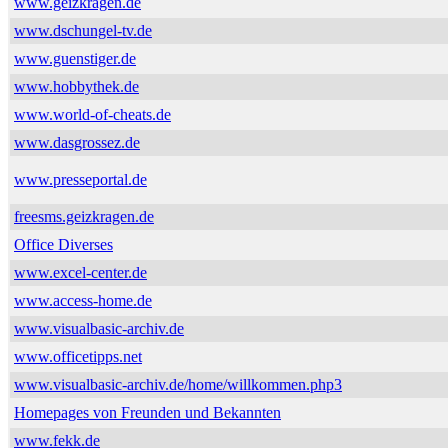
www.geizkragen.de
www.dschungel-tv.de
www.guenstiger.de
www.hobbythek.de
www.world-of-cheats.de
www.dasgrossez.de
www.presseportal.de
freesms.geizkragen.de
Office Diverses
www.excel-center.de
www.access-home.de
www.visualbasic-archiv.de
www.officetipps.net
www.visualbasic-archiv.de/home/willkommen.php3
Homepages von Freunden und Bekannten
www.fekk.de