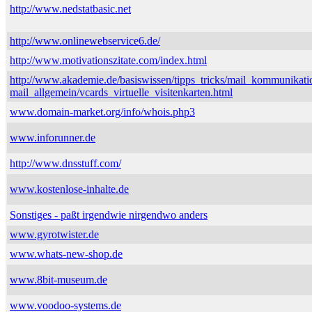
http://www.nedstatbasic.net
http://www.onlinewebservice6.de/
http://www.motivationszitate.com/index.html
http://www.akademie.de/basiswissen/tipps_tricks/mail_kommunikati
mail_allgemein/vcards_virtuelle_visitenkarten.html
www.domain-market.org/info/whois.php3
www.inforunner.de
http://www.dnsstuff.com/
www.kostenlose-inhalte.de
Sonstiges - paßt irgendwie nirgendwo anders
www.gyrotwister.de
www.whats-new-shop.de
www.8bit-museum.de
www.voodoo-systems.de