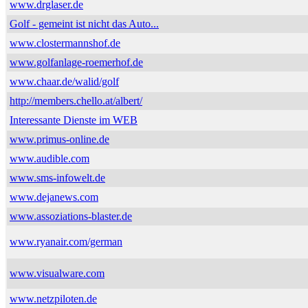
www.drglaser.de
Golf - gemeint ist nicht das Auto...
www.clostermannshof.de
www.golfanlage-roemerhof.de
www.chaar.de/walid/golf
http://members.chello.at/albert/
Interessante Dienste im WEB
www.primus-online.de
www.audible.com
www.sms-infowelt.de
www.dejanews.com
www.assoziations-blaster.de
www.ryanair.com/german
www.visualware.com
www.netzpiloten.de