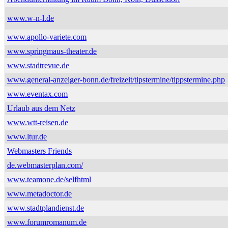
www.w-n-l.de
www.apollo-variete.com
www.springmaus-theater.de
www.stadtrevue.de
www.general-anzeiger-bonn.de/freizeit/tipstermine/tippstermine.php
www.eventax.com
Urlaub aus dem Netz
www.wtt-reisen.de
www.ltur.de
Webmasters Friends
de.webmasterplan.com/
www.teamone.de/selfhtml
www.metadoctor.de
www.stadtplandienst.de
www.forumromanum.de