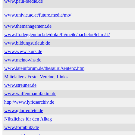
www.paul-raedle.de
www.univie.ac.at/future.media/mo/
www.themanagement.de
www.fh-deggendorf.de/doku/fh/meile/bachelor/lehre/st/
www.bildungsurlaub.de
www.www-kurs.de
www.meine-vhs.de
www.lateinforum.de/thesauru/sentenz.htm
Mittelalter - Feste, Vereine, Links
www.streuner.de
www.waffenmanufaktur.de
http://www.lyricsarchiv.de
www.gitarrenfete.de
Nützliches für den Alltag
www.formblitz.de