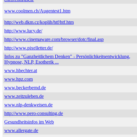
www.coolmen.ch/Augentest1.htm
http://web.dkm.cz/koplih/htf/htf.htm
http://www.lucy.de/
http://www.cinemaware.com/browser/dotc/final.asp
http://www.pixelletter.de/
Infos zu "Ganzheitlichem Denken" - Persönlichkeitsentwicklung,
Hypnose, NLP, Esotherik ...
www.hbechter.at
www.hpz.com
www.beckerbernd.de
www.zeitzuleben.de
www.nlp-denkweisen.de
http://www.pero-consulting.de
Gesundheitsinfos im Web
www.allergate.de