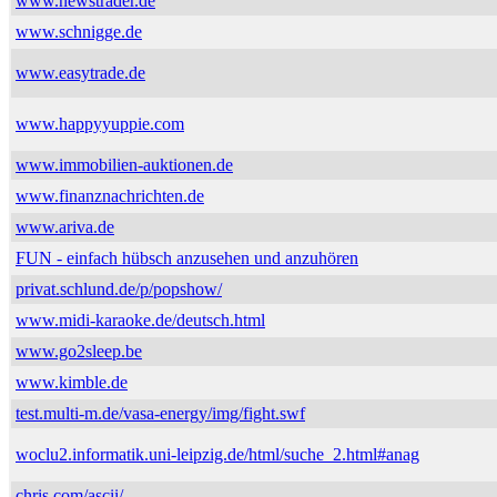
www.newstrader.de
www.schnigge.de
www.easytrade.de
www.happyyuppie.com
www.immobilien-auktionen.de
www.finanznachrichten.de
www.ariva.de
FUN - einfach hübsch anzusehen und anzuhören
privat.schlund.de/p/popshow/
www.midi-karaoke.de/deutsch.html
www.go2sleep.be
www.kimble.de
test.multi-m.de/vasa-energy/img/fight.swf
woclu2.informatik.uni-leipzig.de/html/suche_2.html#anag
chris.com/ascii/