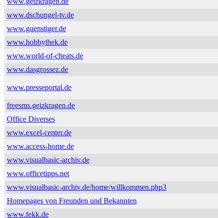
www.geizkragen.de
www.dschungel-tv.de
www.guenstiger.de
www.hobbythek.de
www.world-of-cheats.de
www.dasgrossez.de
www.presseportal.de
freesms.geizkragen.de
Office Diverses
www.excel-center.de
www.access-home.de
www.visualbasic-archiv.de
www.officetipps.net
www.visualbasic-archiv.de/home/willkommen.php3
Homepages von Freunden und Bekannten
www.fekk.de