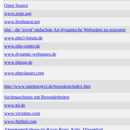
Open Source
www.zope.org
www.freshmeat.net
php - die 'zweit' einfachste Art dynamische Webseiten zu erzeugen
www.php3-forum.de
www.php-center.de
www.dynamic-webpages.de
www.phpug.de
www.phpclasses.com
http://www.spiritproject.de/horoskop/index.htm
Suchmaschinen mit Besonderheiten
www.tel.de
www.vivisimo.com
www.ftpfind.com
Abendunterhaltung im Raum Bonn, Köln, Düsseldorf