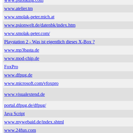
www.psionking.com
www.atelier.tm
www.smolak-peter.mich.at
www.psionwelt.de/datenbk/index.htm
www.smolak-peter.com/
Playstation 2 - Was ist eigentlich dieses X-Box ?
www.mp3basta.de
www.mod-chip.de
FoxPro
www.dfpug.de
www.microsoft.com/vfoxpro
www.visualextend.de
portal.dfpug.de/dfpug/
Java Script
www.mywebaid.de/index.shtml
www.24fun.com