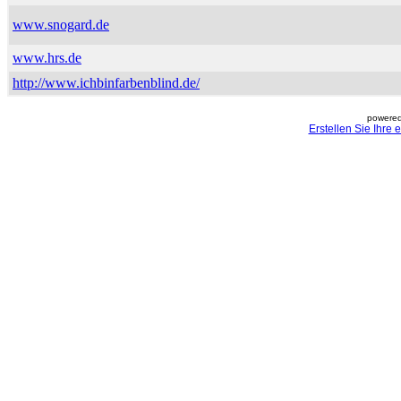
www.snogard.de
www.hrs.de
http://www.ichbinfarbenblind.de/
powered
Erstellen Sie Ihre