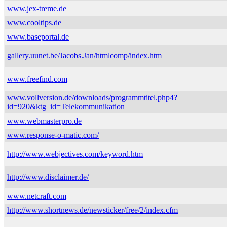
www.jex-treme.de
www.cooltips.de
www.baseportal.de
gallery.uunet.be/Jacobs.Jan/htmlcomp/index.htm
www.freefind.com
www.vollversion.de/downloads/programmtitel.php4?
id=920&ktg_id=Telekommunikation
www.webmasterpro.de
www.response-o-matic.com/
http://www.webjectives.com/keyword.htm
http://www.disclaimer.de/
www.netcraft.com
http://www.shortnews.de/newsticker/free/2/index.cfm