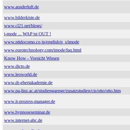
www.ausderluft.de
www.bilderkiste.de
www.cl21.net/blogs/
i-mode ... WAP ist OUT !
www.nttdocomo.co.jp/english/p_s/imode
www.eurotechnology.com/imode/faq.html
Know How - Vorsicht Wissen
www.dicto.de
www.leoworld.de
www.dr-ebertakademie.de
www.pa-linz.ac.at/studiengaenge/zusatzstudien/cis/otto/otto.htm
www.it-prozess-manager.de
www.hypnoseseminar.de
www.internet-abc.de