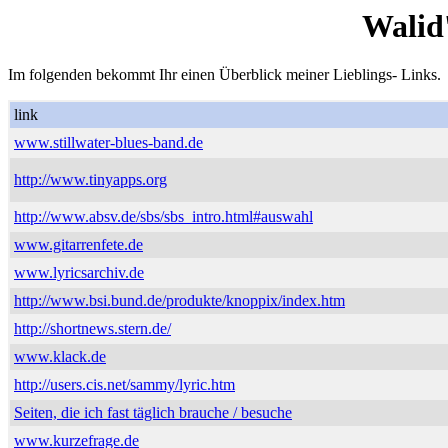
Walid
Im folgenden bekommt Ihr einen Überblick meiner Lieblings- Links.
link
www.stillwater-blues-band.de
http://www.tinyapps.org
http://www.absv.de/sbs/sbs_intro.html#auswahl
www.gitarrenfete.de
www.lyricsarchiv.de
http://www.bsi.bund.de/produkte/knoppix/index.htm
http://shortnews.stern.de/
www.klack.de
http://users.cis.net/sammy/lyric.htm
Seiten, die ich fast täglich brauche / besuche
www.kurzefrage.de