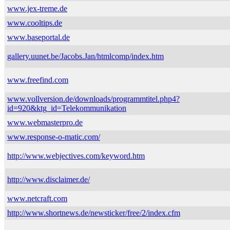
www.jex-treme.de
www.cooltips.de
www.baseportal.de
gallery.uunet.be/Jacobs.Jan/htmlcomp/index.htm
www.freefind.com
www.vollversion.de/downloads/programmtitel.php4?
id=920&ktg_id=Telekommunikation
www.webmasterpro.de
www.response-o-matic.com/
http://www.webjectives.com/keyword.htm
http://www.disclaimer.de/
www.netcraft.com
http://www.shortnews.de/newsticker/free/2/index.cfm