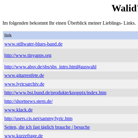
Walid
Im folgenden bekommt Ihr einen Überblick meiner Lieblings- Links.
link
www.stillwater-blues-band.de
http://www.tinyapps.org
http://www.absv.de/sbs/sbs_intro.html#auswahl
www.gitarrenfete.de
www.lyricsarchiv.de
http://www.bsi.bund.de/produkte/knoppix/index.htm
http://shortnews.stern.de/
www.klack.de
http://users.cis.net/sammy/lyric.htm
Seiten, die ich fast täglich brauche / besuche
www.kurzefrage.de