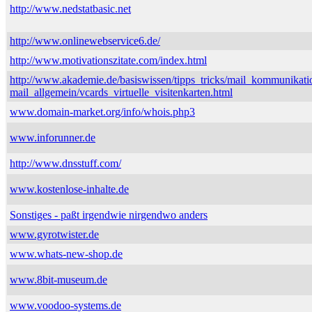
http://www.nedstatbasic.net
http://www.onlinewebservice6.de/
http://www.motivationszitate.com/index.html
http://www.akademie.de/basiswissen/tipps_tricks/mail_kommunikati
mail_allgemein/vcards_virtuelle_visitenkarten.html
www.domain-market.org/info/whois.php3
www.inforunner.de
http://www.dnsstuff.com/
www.kostenlose-inhalte.de
Sonstiges - paßt irgendwie nirgendwo anders
www.gyrotwister.de
www.whats-new-shop.de
www.8bit-museum.de
www.voodoo-systems.de