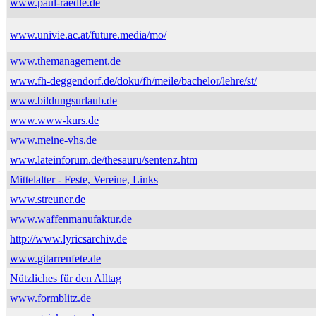
www.paul-raedle.de
www.univie.ac.at/future.media/mo/
www.themanagement.de
www.fh-deggendorf.de/doku/fh/meile/bachelor/lehre/st/
www.bildungsurlaub.de
www.www-kurs.de
www.meine-vhs.de
www.lateinforum.de/thesauru/sentenz.htm
Mittelalter - Feste, Vereine, Links
www.streuner.de
www.waffenmanufaktur.de
http://www.lyricsarchiv.de
www.gitarrenfete.de
Nützliches für den Alltag
www.formblitz.de