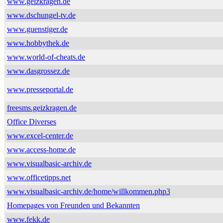
www.geizkragen.de
www.dschungel-tv.de
www.guenstiger.de
www.hobbythek.de
www.world-of-cheats.de
www.dasgrossez.de
www.presseportal.de
freesms.geizkragen.de
Office Diverses
www.excel-center.de
www.access-home.de
www.visualbasic-archiv.de
www.officetipps.net
www.visualbasic-archiv.de/home/willkommen.php3
Homepages von Freunden und Bekannten
www.fekk.de