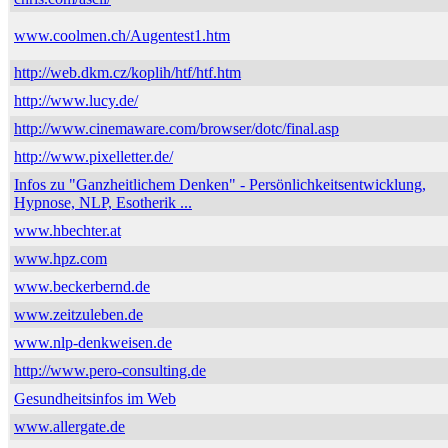
www.coolmen.ch/Augentest1.htm
http://web.dkm.cz/koplih/htf/htf.htm
http://www.lucy.de/
http://www.cinemaware.com/browser/dotc/final.asp
http://www.pixelletter.de/
Infos zu "Ganzheitlichem Denken" - Persönlichkeitsentwicklung,
Hypnose, NLP, Esotherik ...
www.hbechter.at
www.hpz.com
www.beckerbernd.de
www.zeitzuleben.de
www.nlp-denkweisen.de
http://www.pero-consulting.de
Gesundheitsinfos im Web
www.allergate.de