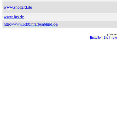
www.snogard.de
www.hrs.de
http://www.ichbinfarbenblind.de/
powered
Erstellen Sie Ihre