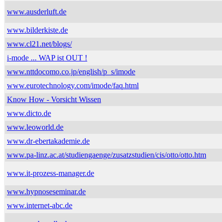
www.ausderluft.de
www.bilderkiste.de
www.cl21.net/blogs/
i-mode ... WAP ist OUT !
www.nttdocomo.co.jp/english/p_s/imode
www.eurotechnology.com/imode/faq.html
Know How - Vorsicht Wissen
www.dicto.de
www.leoworld.de
www.dr-ebertakademie.de
www.pa-linz.ac.at/studiengaenge/zusatzstudien/cis/otto/otto.htm
www.it-prozess-manager.de
www.hypnoseseminar.de
www.internet-abc.de