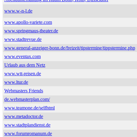
www.w-n-l.de
www.apollo-variete.com
www.springmaus-theater.de
www.stadtrevue.de
www.general-anzeiger-bonn.de/freizeit/tipstermine/tippstermine.php
www.eventax.com
Urlaub aus dem Netz
www.wtt-reisen.de
www.ltur.de
Webmasters Friends
de.webmasterplan.com/
www.teamone.de/selfhtml
www.metadoctor.de
www.stadtplandienst.de
www.forumromanum.de