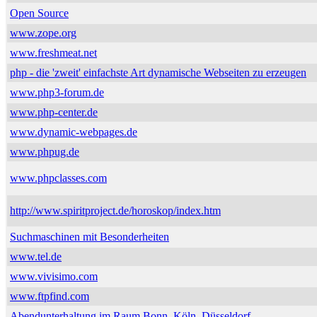
Open Source
www.zope.org
www.freshmeat.net
php - die 'zweit' einfachste Art dynamische Webseiten zu erzeugen
www.php3-forum.de
www.php-center.de
www.dynamic-webpages.de
www.phpug.de
www.phpclasses.com
http://www.spiritproject.de/horoskop/index.htm
Suchmaschinen mit Besonderheiten
www.tel.de
www.vivisimo.com
www.ftpfind.com
Abendunterhaltung im Raum Bonn, Köln, Düsseldorf