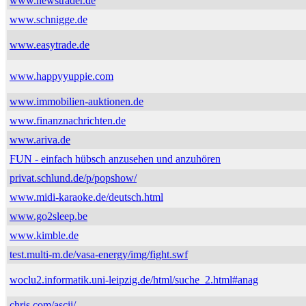
www.newstrader.de
www.schnigge.de
www.easytrade.de
www.happyyuppie.com
www.immobilien-auktionen.de
www.finanznachrichten.de
www.ariva.de
FUN - einfach hübsch anzusehen und anzuhören
privat.schlund.de/p/popshow/
www.midi-karaoke.de/deutsch.html
www.go2sleep.be
www.kimble.de
test.multi-m.de/vasa-energy/img/fight.swf
woclu2.informatik.uni-leipzig.de/html/suche_2.html#anag
chris.com/ascii/