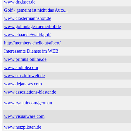
www.drglaser.de
Golf - gemeint ist nicht das Auto...
www.clostermannshof.de
www.golfanlage-roemerhof.de
www.chaar.de/walid/golf
http://members.chello.at/albert/
Interessante Dienste im WEB
www.primus-online.de
www.audible.com
www.sms-infowelt.de
www.dejanews.com
www.assoziations-blaster.de
www.ryanair.com/german
www.visualware.com
www.netzpiloten.de