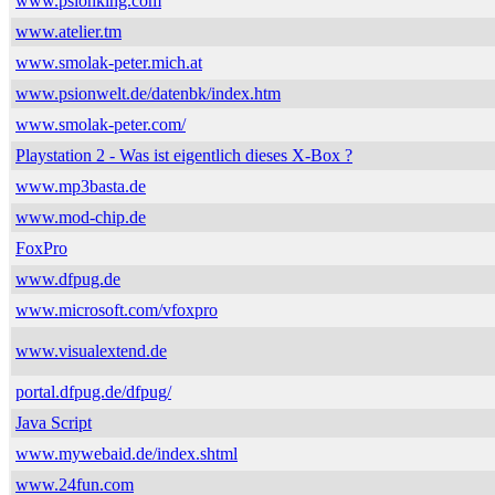
www.psionking.com
www.atelier.tm
www.smolak-peter.mich.at
www.psionwelt.de/datenbk/index.htm
www.smolak-peter.com/
Playstation 2 - Was ist eigentlich dieses X-Box ?
www.mp3basta.de
www.mod-chip.de
FoxPro
www.dfpug.de
www.microsoft.com/vfoxpro
www.visualextend.de
portal.dfpug.de/dfpug/
Java Script
www.mywebaid.de/index.shtml
www.24fun.com