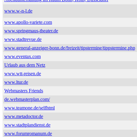
www.w-n-l.de
www.apollo-variete.com
www.springmaus-theater.de
www.stadtrevue.de
www.general-anzeiger-bonn.de/freizeit/tipstermine/tippstermine.php
www.eventax.com
Urlaub aus dem Netz
www.wtt-reisen.de
www.ltur.de
Webmasters Friends
de.webmasterplan.com/
www.teamone.de/selfhtml
www.metadoctor.de
www.stadtplandienst.de
www.forumromanum.de