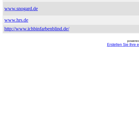
www.snogard.de
www.hrs.de
http://www.ichbinfarbenblind.de/
powered
Erstellen Sie Ihre