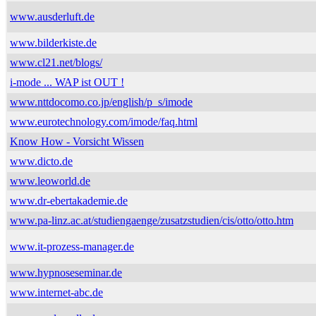
www.ausderluft.de
www.bilderkiste.de
www.cl21.net/blogs/
i-mode ... WAP ist OUT !
www.nttdocomo.co.jp/english/p_s/imode
www.eurotechnology.com/imode/faq.html
Know How - Vorsicht Wissen
www.dicto.de
www.leoworld.de
www.dr-ebertakademie.de
www.pa-linz.ac.at/studiengaenge/zusatzstudien/cis/otto/otto.htm
www.it-prozess-manager.de
www.hypnoseseminar.de
www.internet-abc.de