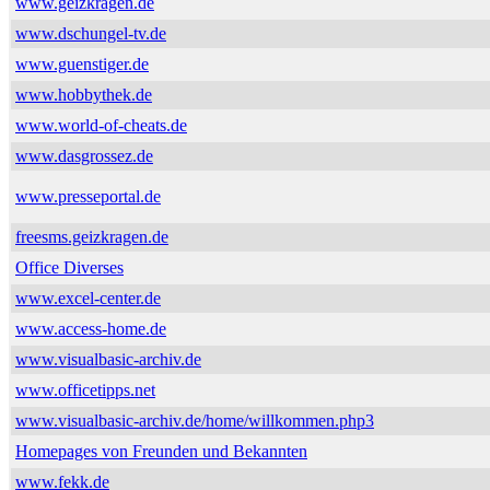
www.geizkragen.de
www.dschungel-tv.de
www.guenstiger.de
www.hobbythek.de
www.world-of-cheats.de
www.dasgrossez.de
www.presseportal.de
freesms.geizkragen.de
Office Diverses
www.excel-center.de
www.access-home.de
www.visualbasic-archiv.de
www.officetipps.net
www.visualbasic-archiv.de/home/willkommen.php3
Homepages von Freunden und Bekannten
www.fekk.de