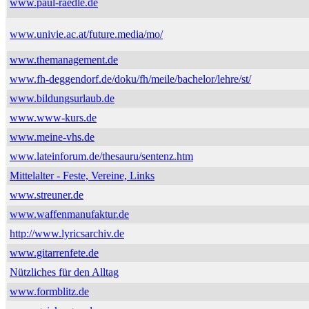
www.paul-raedle.de
www.univie.ac.at/future.media/mo/
www.themanagement.de
www.fh-deggendorf.de/doku/fh/meile/bachelor/lehre/st/
www.bildungsurlaub.de
www.www-kurs.de
www.meine-vhs.de
www.lateinforum.de/thesauru/sentenz.htm
Mittelalter - Feste, Vereine, Links
www.streuner.de
www.waffenmanufaktur.de
http://www.lyricsarchiv.de
www.gitarrenfete.de
Nützliches für den Alltag
www.formblitz.de