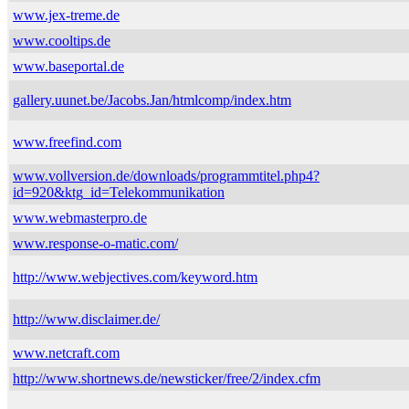
www.jex-treme.de
www.cooltips.de
www.baseportal.de
gallery.uunet.be/Jacobs.Jan/htmlcomp/index.htm
www.freefind.com
www.vollversion.de/downloads/programmtitel.php4?
id=920&ktg_id=Telekommunikation
www.webmasterpro.de
www.response-o-matic.com/
http://www.webjectives.com/keyword.htm
http://www.disclaimer.de/
www.netcraft.com
http://www.shortnews.de/newsticker/free/2/index.cfm