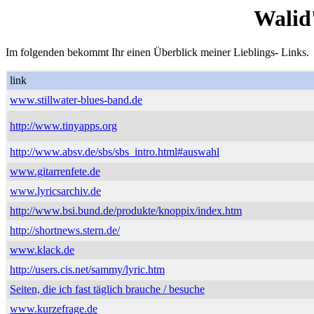
Walid
Im folgenden bekommt Ihr einen Überblick meiner Lieblings- Links.
link
www.stillwater-blues-band.de
http://www.tinyapps.org
http://www.absv.de/sbs/sbs_intro.html#auswahl
www.gitarrenfete.de
www.lyricsarchiv.de
http://www.bsi.bund.de/produkte/knoppix/index.htm
http://shortnews.stern.de/
www.klack.de
http://users.cis.net/sammy/lyric.htm
Seiten, die ich fast täglich brauche / besuche
www.kurzefrage.de