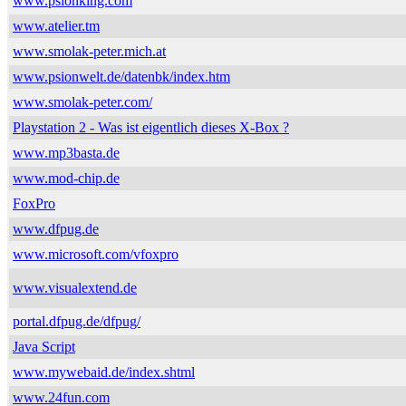
www.psionking.com
www.atelier.tm
www.smolak-peter.mich.at
www.psionwelt.de/datenbk/index.htm
www.smolak-peter.com/
Playstation 2 - Was ist eigentlich dieses X-Box ?
www.mp3basta.de
www.mod-chip.de
FoxPro
www.dfpug.de
www.microsoft.com/vfoxpro
www.visualextend.de
portal.dfpug.de/dfpug/
Java Script
www.mywebaid.de/index.shtml
www.24fun.com