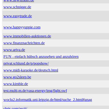
www.newstrader.de
www.schnigge.de
www.easytrade.de
www.happyyuppie.com
www.immobilien-auktionen.de
www.finanznachrichten.de
www.ariva.de
FUN - einfach hübsch anzusehen und anzuhören
privat.schlund.de/p/popshow/
www.midi-karaoke.de/deutsch.html
www.go2sleep.be
www.kimble.de
test.multi-m.de/vasa-energy/img/fight.swf
woclu2.informatik.uni-leipzig.de/html/suche_2.html#anag
chris.com/ascii/