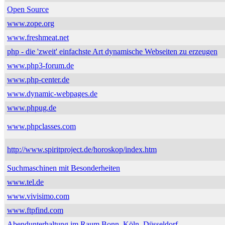
Open Source
www.zope.org
www.freshmeat.net
php - die 'zweit' einfachste Art dynamische Webseiten zu erzeugen
www.php3-forum.de
www.php-center.de
www.dynamic-webpages.de
www.phpug.de
www.phpclasses.com
http://www.spiritproject.de/horoskop/index.htm
Suchmaschinen mit Besonderheiten
www.tel.de
www.vivisimo.com
www.ftpfind.com
Abendunterhaltung im Raum Bonn, Köln, Düsseldorf