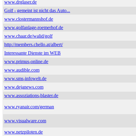
www.drglaser.de
Golf - gemeint ist nicht das Auto...
www.clostermannshof.de
www.golfanlage-roemerhof.de
www.chaar.de/walid/golf
http://members.chello.at/albert/
Interessante Dienste im WEB
www.primus-online.de
www.audible.com
www.sms-infowelt.de
www.dejanews.com
www.assoziations-blaster.de
www.ryanair.com/german
www.visualware.com
www.netzpiloten.de