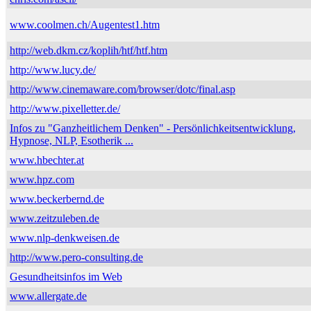
www.coolmen.ch/Augentest1.htm
http://web.dkm.cz/koplih/htf/htf.htm
http://www.lucy.de/
http://www.cinemaware.com/browser/dotc/final.asp
http://www.pixelletter.de/
Infos zu "Ganzheitlichem Denken" - Persönlichkeitsentwicklung,
Hypnose, NLP, Esotherik ...
www.hbechter.at
www.hpz.com
www.beckerbernd.de
www.zeitzuleben.de
www.nlp-denkweisen.de
http://www.pero-consulting.de
Gesundheitsinfos im Web
www.allergate.de