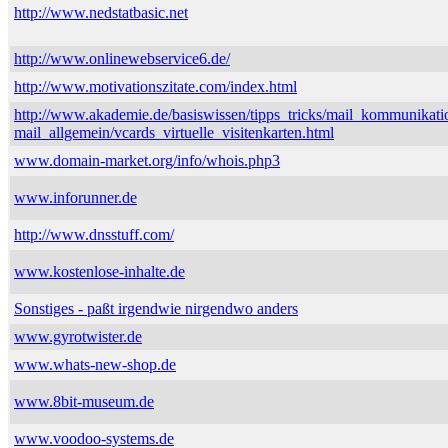
http://www.nedstatbasic.net
http://www.onlinewebservice6.de/
http://www.motivationszitate.com/index.html
http://www.akademie.de/basiswissen/tipps_tricks/mail_kommunikati
mail_allgemein/vcards_virtuelle_visitenkarten.html
www.domain-market.org/info/whois.php3
www.inforunner.de
http://www.dnsstuff.com/
www.kostenlose-inhalte.de
Sonstiges - paßt irgendwie nirgendwo anders
www.gyrotwister.de
www.whats-new-shop.de
www.8bit-museum.de
www.voodoo-systems.de