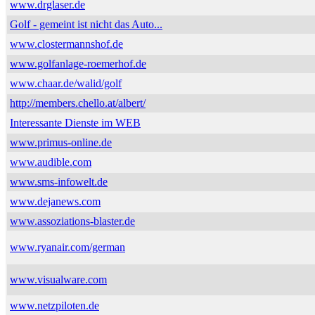
www.drglaser.de
Golf - gemeint ist nicht das Auto...
www.clostermannshof.de
www.golfanlage-roemerhof.de
www.chaar.de/walid/golf
http://members.chello.at/albert/
Interessante Dienste im WEB
www.primus-online.de
www.audible.com
www.sms-infowelt.de
www.dejanews.com
www.assoziations-blaster.de
www.ryanair.com/german
www.visualware.com
www.netzpiloten.de