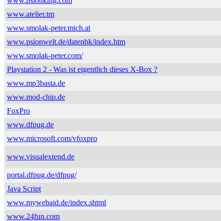
www.psionking.com
www.atelier.tm
www.smolak-peter.mich.at
www.psionwelt.de/datenbk/index.htm
www.smolak-peter.com/
Playstation 2 - Was ist eigentlich dieses X-Box ?
www.mp3basta.de
www.mod-chip.de
FoxPro
www.dfpug.de
www.microsoft.com/vfoxpro
www.visualextend.de
portal.dfpug.de/dfpug/
Java Script
www.mywebaid.de/index.shtml
www.24fun.com