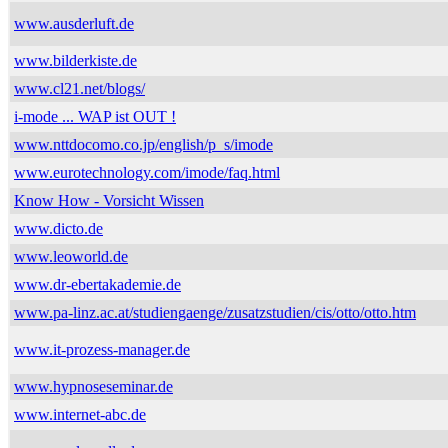
www.ausderluft.de
www.bilderkiste.de
www.cl21.net/blogs/
i-mode ... WAP ist OUT !
www.nttdocomo.co.jp/english/p_s/imode
www.eurotechnology.com/imode/faq.html
Know How - Vorsicht Wissen
www.dicto.de
www.leoworld.de
www.dr-ebertakademie.de
www.pa-linz.ac.at/studiengaenge/zusatzstudien/cis/otto/otto.htm
www.it-prozess-manager.de
www.hypnoseseminar.de
www.internet-abc.de