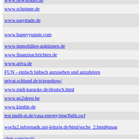
www.newstrader.de
www.schnigge.de
www.easytrade.de
www.happyyuppie.com
www.immobilien-auktionen.de
www.finanznachrichten.de
www.ariva.de
FUN - einfach hübsch anzusehen und anzuhören
privat.schlund.de/p/popshow/
www.midi-karaoke.de/deutsch.html
www.go2sleep.be
www.kimble.de
test.multi-m.de/vasa-energy/img/fight.swf
woclu2.informatik.uni-leipzig.de/html/suche_2.html#anag
chris.com/ascii/