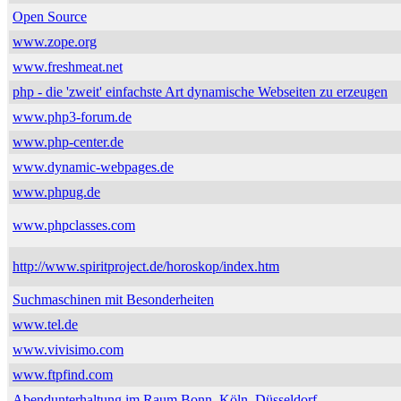
Open Source
www.zope.org
www.freshmeat.net
php - die 'zweit' einfachste Art dynamische Webseiten zu erzeugen
www.php3-forum.de
www.php-center.de
www.dynamic-webpages.de
www.phpug.de
www.phpclasses.com
http://www.spiritproject.de/horoskop/index.htm
Suchmaschinen mit Besonderheiten
www.tel.de
www.vivisimo.com
www.ftpfind.com
Abendunterhaltung im Raum Bonn, Köln, Düsseldorf