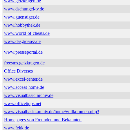
www.geizkragen.de
www.dschungel-tv.de
www.guenstiger.de
www.hobbythek.de
www.world-of-cheats.de
www.dasgrossez.de
www.presseportal.de
freesms.geizkragen.de
Office Diverses
www.excel-center.de
www.access-home.de
www.visualbasic-archiv.de
www.officetipps.net
www.visualbasic-archiv.de/home/willkommen.php3
Homepages von Freunden und Bekannten
www.fekk.de