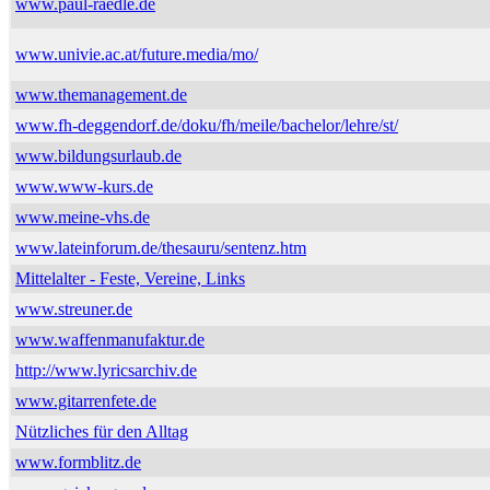
www.paul-raedle.de
www.univie.ac.at/future.media/mo/
www.themanagement.de
www.fh-deggendorf.de/doku/fh/meile/bachelor/lehre/st/
www.bildungsurlaub.de
www.www-kurs.de
www.meine-vhs.de
www.lateinforum.de/thesauru/sentenz.htm
Mittelalter - Feste, Vereine, Links
www.streuner.de
www.waffenmanufaktur.de
http://www.lyricsarchiv.de
www.gitarrenfete.de
Nützliches für den Alltag
www.formblitz.de