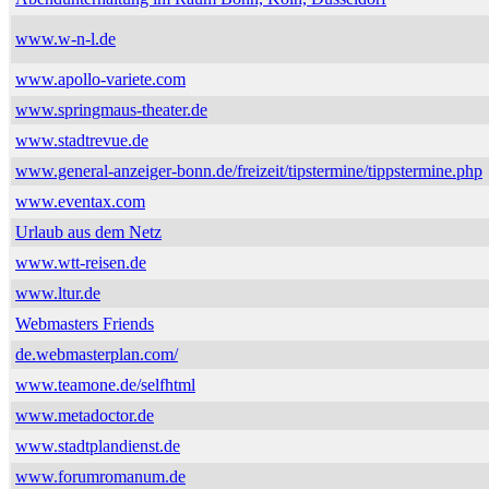
www.w-n-l.de
www.apollo-variete.com
www.springmaus-theater.de
www.stadtrevue.de
www.general-anzeiger-bonn.de/freizeit/tipstermine/tippstermine.php
www.eventax.com
Urlaub aus dem Netz
www.wtt-reisen.de
www.ltur.de
Webmasters Friends
de.webmasterplan.com/
www.teamone.de/selfhtml
www.metadoctor.de
www.stadtplandienst.de
www.forumromanum.de