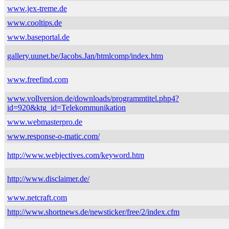
www.jex-treme.de
www.cooltips.de
www.baseportal.de
gallery.uunet.be/Jacobs.Jan/htmlcomp/index.htm
www.freefind.com
www.vollversion.de/downloads/programmtitel.php4?
id=920&ktg_id=Telekommunikation
www.webmasterpro.de
www.response-o-matic.com/
http://www.webjectives.com/keyword.htm
http://www.disclaimer.de/
www.netcraft.com
http://www.shortnews.de/newsticker/free/2/index.cfm