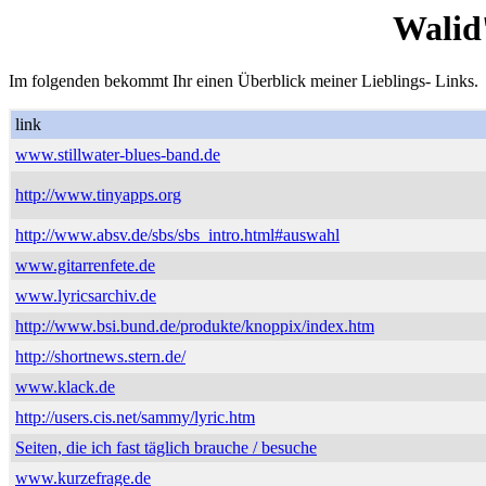
Walid
Im folgenden bekommt Ihr einen Überblick meiner Lieblings- Links.
link
www.stillwater-blues-band.de
http://www.tinyapps.org
http://www.absv.de/sbs/sbs_intro.html#auswahl
www.gitarrenfete.de
www.lyricsarchiv.de
http://www.bsi.bund.de/produkte/knoppix/index.htm
http://shortnews.stern.de/
www.klack.de
http://users.cis.net/sammy/lyric.htm
Seiten, die ich fast täglich brauche / besuche
www.kurzefrage.de