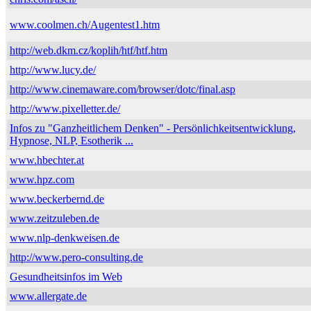
www.coolmen.ch/Augentest1.htm
http://web.dkm.cz/koplih/htf/htf.htm
http://www.lucy.de/
http://www.cinemaware.com/browser/dotc/final.asp
http://www.pixelletter.de/
Infos zu "Ganzheitlichem Denken" - Persönlichkeitsentwicklung,
Hypnose, NLP, Esotherik ...
www.hbechter.at
www.hpz.com
www.beckerbernd.de
www.zeitzuleben.de
www.nlp-denkweisen.de
http://www.pero-consulting.de
Gesundheitsinfos im Web
www.allergate.de