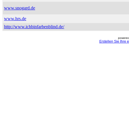
www.snogard.de
www.hrs.de
http://www.ichbinfarbenblind.de/
powered
Erstellen Sie Ihre