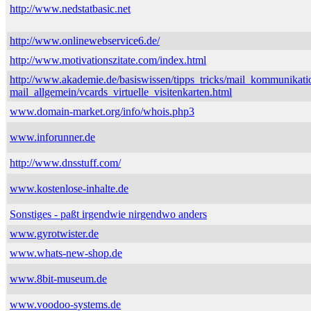
http://www.nedstatbasic.net
http://www.onlinewebservice6.de/
http://www.motivationszitate.com/index.html
http://www.akademie.de/basiswissen/tipps_tricks/mail_kommunikati
mail_allgemein/vcards_virtuelle_visitenkarten.html
www.domain-market.org/info/whois.php3
www.inforunner.de
http://www.dnsstuff.com/
www.kostenlose-inhalte.de
Sonstiges - paßt irgendwie nirgendwo anders
www.gyrotwister.de
www.whats-new-shop.de
www.8bit-museum.de
www.voodoo-systems.de