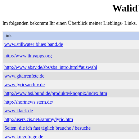
Walid
Im folgenden bekommt Ihr einen Überblick meiner Lieblings- Links.
link
www.stillwater-blues-band.de
http://www.tinyapps.org
http://www.absv.de/sbs/sbs_intro.html#auswahl
www.gitarrenfete.de
www.lyricsarchiv.de
http://www.bsi.bund.de/produkte/knoppix/index.htm
http://shortnews.stern.de/
www.klack.de
http://users.cis.net/sammy/lyric.htm
Seiten, die ich fast täglich brauche / besuche
www.kurzefrage.de