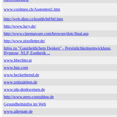
www.coolmen.ch/Augentest1.htm
http://web.dkm.cz/koplih/htf/htf.htm
http://www.lucy.de/
http://www.cinemaware.com/browser/dotc/final.asp
http://www.pixelletter.de/
Infos zu "Ganzheitlichem Denken" - Persönlichkeitsentwicklung,
Hypnose, NLP, Esotherik ...
www.hbechter.at
www.hpz.com
www.beckerbernd.de
www.zeitzuleben.de
www.nlp-denkweisen.de
http://www.pero-consulting.de
Gesundheitsinfos im Web
www.allergate.de