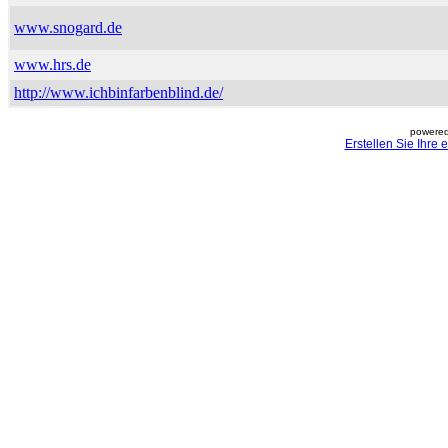
www.snogard.de
www.hrs.de
http://www.ichbinfarbenblind.de/
powered
Erstellen Sie Ihre