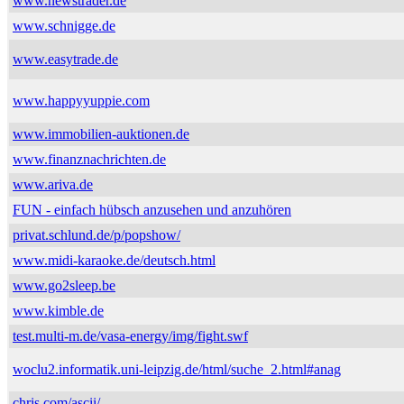
www.newstrader.de
www.schnigge.de
www.easytrade.de
www.happyyuppie.com
www.immobilien-auktionen.de
www.finanznachrichten.de
www.ariva.de
FUN - einfach hübsch anzusehen und anzuhören
privat.schlund.de/p/popshow/
www.midi-karaoke.de/deutsch.html
www.go2sleep.be
www.kimble.de
test.multi-m.de/vasa-energy/img/fight.swf
woclu2.informatik.uni-leipzig.de/html/suche_2.html#anag
chris.com/ascii/