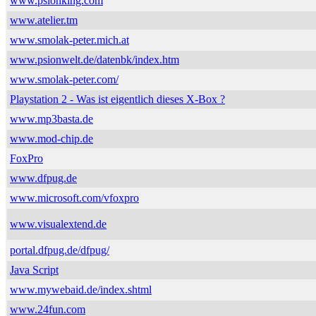
www.psionking.com
www.atelier.tm
www.smolak-peter.mich.at
www.psionwelt.de/datenbk/index.htm
www.smolak-peter.com/
Playstation 2 - Was ist eigentlich dieses X-Box ?
www.mp3basta.de
www.mod-chip.de
FoxPro
www.dfpug.de
www.microsoft.com/vfoxpro
www.visualextend.de
portal.dfpug.de/dfpug/
Java Script
www.mywebaid.de/index.shtml
www.24fun.com