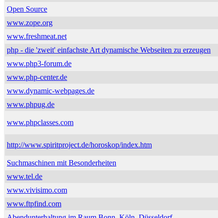
Open Source
www.zope.org
www.freshmeat.net
php - die 'zweit' einfachste Art dynamische Webseiten zu erzeugen
www.php3-forum.de
www.php-center.de
www.dynamic-webpages.de
www.phpug.de
www.phpclasses.com
http://www.spiritproject.de/horoskop/index.htm
Suchmaschinen mit Besonderheiten
www.tel.de
www.vivisimo.com
www.ftpfind.com
Abendunterhaltung im Raum Bonn, Köln, Düsseldorf