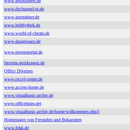
www.geizkragen.de
www.dschungel-tv.de
www.guenstiger.de
www.hobbythek.de
www.world-of-cheats.de
www.dasgrossez.de
www.presseportal.de
freesms.geizkragen.de
Office Diverses
www.excel-center.de
www.access-home.de
www.visualbasic-archiv.de
www.officetipps.net
www.visualbasic-archiv.de/home/willkommen.php3
Homepages von Freunden und Bekannten
www.fekk.de