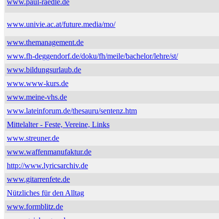
www.paul-raedle.de
www.univie.ac.at/future.media/mo/
www.themanagement.de
www.fh-deggendorf.de/doku/fh/meile/bachelor/lehre/st/
www.bildungsurlaub.de
www.www-kurs.de
www.meine-vhs.de
www.lateinforum.de/thesauru/sentenz.htm
Mittelalter - Feste, Vereine, Links
www.streuner.de
www.waffenmanufaktur.de
http://www.lyricsarchiv.de
www.gitarrenfete.de
Nützliches für den Alltag
www.formblitz.de