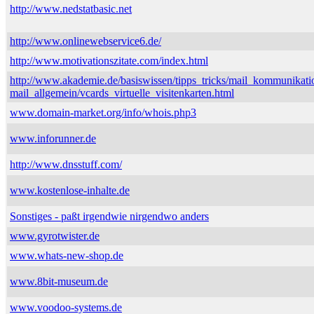
http://www.nedstatbasic.net
http://www.onlinewebservice6.de/
http://www.motivationszitate.com/index.html
http://www.akademie.de/basiswissen/tipps_tricks/mail_kommunikati
mail_allgemein/vcards_virtuelle_visitenkarten.html
www.domain-market.org/info/whois.php3
www.inforunner.de
http://www.dnsstuff.com/
www.kostenlose-inhalte.de
Sonstiges - paßt irgendwie nirgendwo anders
www.gyrotwister.de
www.whats-new-shop.de
www.8bit-museum.de
www.voodoo-systems.de