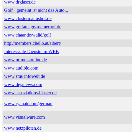
www.drglaser.de
Golf - gemeint ist nicht das Auto...
www.clostermannshof.de
www.golfanlage-roemerhof.de
www.chaar.de/walid/golf
http://members.chello.at/albert/
Interessante Dienste im WEB
www.primus-online.de
www.audible.com
www.sms-infowelt.de
www.dejanews.com
www.assoziations-blaster.de
www.ryanair.com/german
www.visualware.com
www.netzpiloten.de