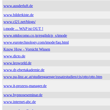
www.ausderluft.de
www.bilderkiste.de
www.cl21.net/blogs/
i-mode ... WAP ist OUT !
www.nttdocomo.co.jp/english/p_s/imode
www.eurotechnology.com/imode/faq.html
Know How - Vorsicht Wissen
www.dicto.de
www.leoworld.de
www.dr-ebertakademie.de
www.pa-linz.ac.at/studiengaenge/zusatzstudien/cis/otto/otto.htm
www.it-prozess-manager.de
www.hypnoseseminar.de
www.internet-abc.de