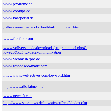
www.jex-treme.de
www.cooltips.de
www.baseportal.de
gallery.uunet.be/Jacobs.Jan/htmlcomp/index.htm
www.freefind.com
www.vollversion.de/downloads/programmtitel.php4?
id=920&ktg_id=Telekommunikation
www.webmasterpro.de
www.response-o-matic.com/
http://www.webjectives.com/keyword.htm
http://www.disclaimer.de/
www.netcraft.com
http://www.shortnews.de/newsticker/free/2/index.cfm