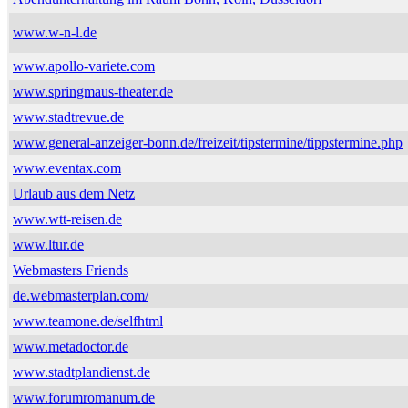
www.w-n-l.de
www.apollo-variete.com
www.springmaus-theater.de
www.stadtrevue.de
www.general-anzeiger-bonn.de/freizeit/tipstermine/tippstermine.php
www.eventax.com
Urlaub aus dem Netz
www.wtt-reisen.de
www.ltur.de
Webmasters Friends
de.webmasterplan.com/
www.teamone.de/selfhtml
www.metadoctor.de
www.stadtplandienst.de
www.forumromanum.de