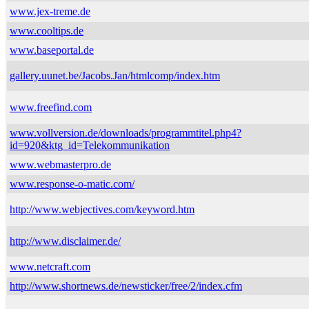
www.jex-treme.de
www.cooltips.de
www.baseportal.de
gallery.uunet.be/Jacobs.Jan/htmlcomp/index.htm
www.freefind.com
www.vollversion.de/downloads/programmtitel.php4?
id=920&ktg_id=Telekommunikation
www.webmasterpro.de
www.response-o-matic.com/
http://www.webjectives.com/keyword.htm
http://www.disclaimer.de/
www.netcraft.com
http://www.shortnews.de/newsticker/free/2/index.cfm