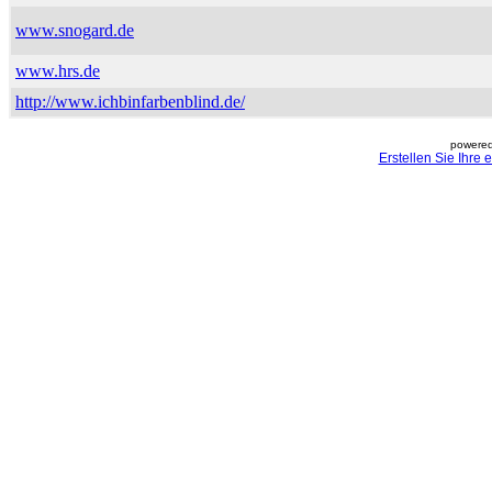
www.snogard.de
www.hrs.de
http://www.ichbinfarbenblind.de/
powered
Erstellen Sie Ihre