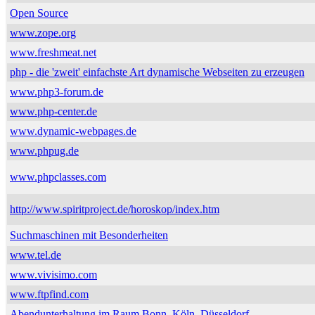
Open Source
www.zope.org
www.freshmeat.net
php - die 'zweit' einfachste Art dynamische Webseiten zu erzeugen
www.php3-forum.de
www.php-center.de
www.dynamic-webpages.de
www.phpug.de
www.phpclasses.com
http://www.spiritproject.de/horoskop/index.htm
Suchmaschinen mit Besonderheiten
www.tel.de
www.vivisimo.com
www.ftpfind.com
Abendunterhaltung im Raum Bonn, Köln, Düsseldorf