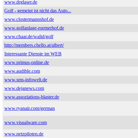
www.drglaser.de
Golf - gemeint ist nicht das Auto...
www.clostermannshof.de
www.golfanlage-roemerhof.de
www.chaar.de/walid/golf
http://members.chello.at/albert/
Interessante Dienste im WEB
www.primus-online.de
www.audible.com
www.sms-infowelt.de
www.dejanews.com
www.assoziations-blaster.de
www.ryanair.com/german
www.visualware.com
www.netzpiloten.de