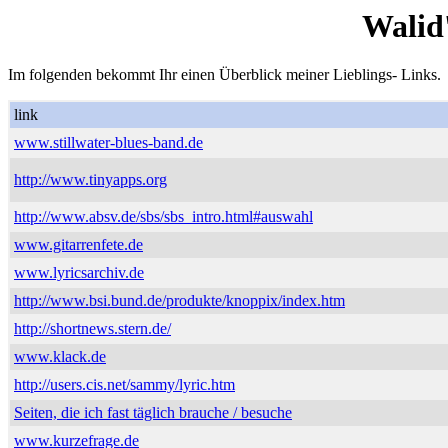
Walid
Im folgenden bekommt Ihr einen Überblick meiner Lieblings- Links.
link
www.stillwater-blues-band.de
http://www.tinyapps.org
http://www.absv.de/sbs/sbs_intro.html#auswahl
www.gitarrenfete.de
www.lyricsarchiv.de
http://www.bsi.bund.de/produkte/knoppix/index.htm
http://shortnews.stern.de/
www.klack.de
http://users.cis.net/sammy/lyric.htm
Seiten, die ich fast täglich brauche / besuche
www.kurzefrage.de