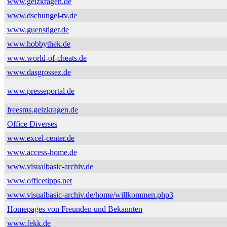
www.geizkragen.de
www.dschungel-tv.de
www.guenstiger.de
www.hobbythek.de
www.world-of-cheats.de
www.dasgrossez.de
www.presseportal.de
freesms.geizkragen.de
Office Diverses
www.excel-center.de
www.access-home.de
www.visualbasic-archiv.de
www.officetipps.net
www.visualbasic-archiv.de/home/willkommen.php3
Homepages von Freunden und Bekannten
www.fekk.de