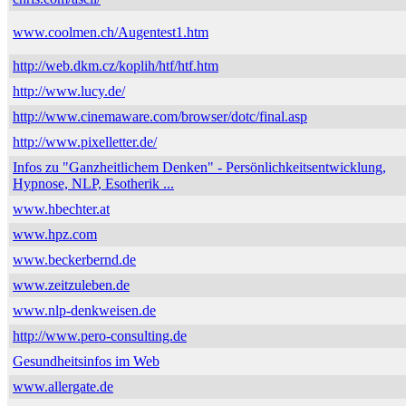
www.coolmen.ch/Augentest1.htm
http://web.dkm.cz/koplih/htf/htf.htm
http://www.lucy.de/
http://www.cinemaware.com/browser/dotc/final.asp
http://www.pixelletter.de/
Infos zu "Ganzheitlichem Denken" - Persönlichkeitsentwicklung,
Hypnose, NLP, Esotherik ...
www.hbechter.at
www.hpz.com
www.beckerbernd.de
www.zeitzuleben.de
www.nlp-denkweisen.de
http://www.pero-consulting.de
Gesundheitsinfos im Web
www.allergate.de