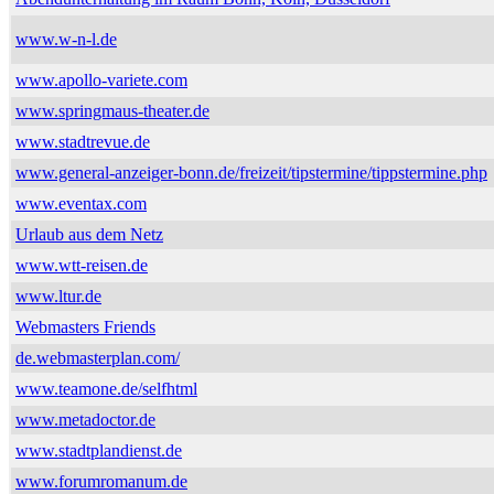
www.w-n-l.de
www.apollo-variete.com
www.springmaus-theater.de
www.stadtrevue.de
www.general-anzeiger-bonn.de/freizeit/tipstermine/tippstermine.php
www.eventax.com
Urlaub aus dem Netz
www.wtt-reisen.de
www.ltur.de
Webmasters Friends
de.webmasterplan.com/
www.teamone.de/selfhtml
www.metadoctor.de
www.stadtplandienst.de
www.forumromanum.de