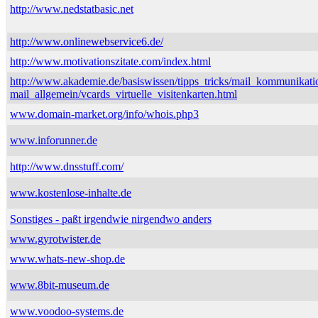
http://www.nedstatbasic.net
http://www.onlinewebservice6.de/
http://www.motivationszitate.com/index.html
http://www.akademie.de/basiswissen/tipps_tricks/mail_kommunikati
mail_allgemein/vcards_virtuelle_visitenkarten.html
www.domain-market.org/info/whois.php3
www.inforunner.de
http://www.dnsstuff.com/
www.kostenlose-inhalte.de
Sonstiges - paßt irgendwie nirgendwo anders
www.gyrotwister.de
www.whats-new-shop.de
www.8bit-museum.de
www.voodoo-systems.de