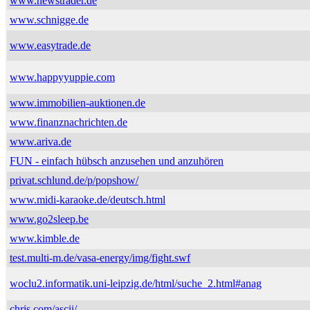
www.newstrader.de
www.schnigge.de
www.easytrade.de
www.happyyuppie.com
www.immobilien-auktionen.de
www.finanznachrichten.de
www.ariva.de
FUN - einfach hübsch anzusehen und anzuhören
privat.schlund.de/p/popshow/
www.midi-karaoke.de/deutsch.html
www.go2sleep.be
www.kimble.de
test.multi-m.de/vasa-energy/img/fight.swf
woclu2.informatik.uni-leipzig.de/html/suche_2.html#anag
chris.com/ascii/