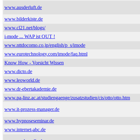
www.ausderluft.de
www.bilderkiste.de
www.cl21.net/blogs/
i-mode ... WAP ist OUT !
www.nttdocomo.co.jp/english/p_s/imode
www.eurotechnology.com/imode/faq.html
Know How - Vorsicht Wissen
www.dicto.de
www.leoworld.de
www.dr-ebertakademie.de
www.pa-linz.ac.at/studiengaenge/zusatzstudien/cis/otto/otto.htm
www.it-prozess-manager.de
www.hypnoseseminar.de
www.internet-abc.de