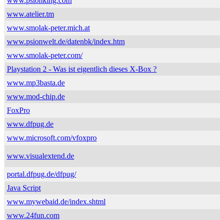
www.psionking.com
www.atelier.tm
www.smolak-peter.mich.at
www.psionwelt.de/datenbk/index.htm
www.smolak-peter.com/
Playstation 2 - Was ist eigentlich dieses X-Box ?
www.mp3basta.de
www.mod-chip.de
FoxPro
www.dfpug.de
www.microsoft.com/vfoxpro
www.visualextend.de
portal.dfpug.de/dfpug/
Java Script
www.mywebaid.de/index.shtml
www.24fun.com