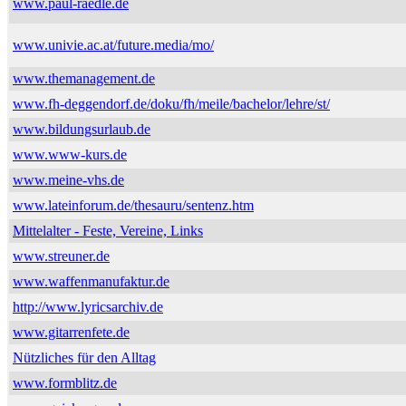
www.paul-raedle.de
www.univie.ac.at/future.media/mo/
www.themanagement.de
www.fh-deggendorf.de/doku/fh/meile/bachelor/lehre/st/
www.bildungsurlaub.de
www.www-kurs.de
www.meine-vhs.de
www.lateinforum.de/thesauru/sentenz.htm
Mittelalter - Feste, Vereine, Links
www.streuner.de
www.waffenmanufaktur.de
http://www.lyricsarchiv.de
www.gitarrenfete.de
Nützliches für den Alltag
www.formblitz.de