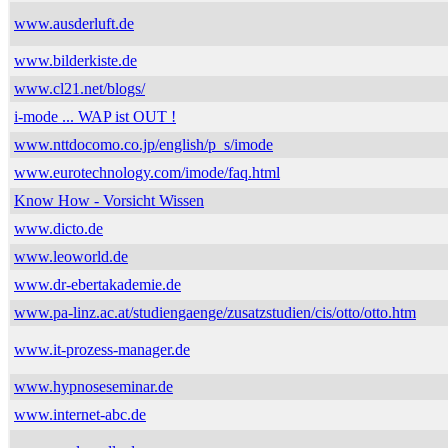
www.ausderluft.de
www.bilderkiste.de
www.cl21.net/blogs/
i-mode ... WAP ist OUT !
www.nttdocomo.co.jp/english/p_s/imode
www.eurotechnology.com/imode/faq.html
Know How - Vorsicht Wissen
www.dicto.de
www.leoworld.de
www.dr-ebertakademie.de
www.pa-linz.ac.at/studiengaenge/zusatzstudien/cis/otto/otto.htm
www.it-prozess-manager.de
www.hypnoseseminar.de
www.internet-abc.de