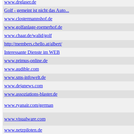
www.drglaser.de
Golf - gemeint ist nicht das Auto...
www.clostermannshof.de
www.golfanlage-roemerhof.de
www.chaar.de/walid/golf
http://members.chello.at/albert/
Interessante Dienste im WEB
www.primus-online.de
www.audible.com
www.sms-infowelt.de
www.dejanews.com
www.assoziations-blaster.de
www.ryanair.com/german
www.visualware.com
www.netzpiloten.de