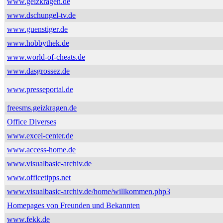
www.geizkragen.de
www.dschungel-tv.de
www.guenstiger.de
www.hobbythek.de
www.world-of-cheats.de
www.dasgrossez.de
www.presseportal.de
freesms.geizkragen.de
Office Diverses
www.excel-center.de
www.access-home.de
www.visualbasic-archiv.de
www.officetipps.net
www.visualbasic-archiv.de/home/willkommen.php3
Homepages von Freunden und Bekannten
www.fekk.de