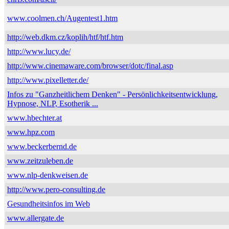
www.coolmen.ch/Augentest1.htm
http://web.dkm.cz/koplih/htf/htf.htm
http://www.lucy.de/
http://www.cinemaware.com/browser/dotc/final.asp
http://www.pixelletter.de/
Infos zu "Ganzheitlichem Denken" - Persönlichkeitsentwicklung,
Hypnose, NLP, Esotherik ...
www.hbechter.at
www.hpz.com
www.beckerbernd.de
www.zeitzuleben.de
www.nlp-denkweisen.de
http://www.pero-consulting.de
Gesundheitsinfos im Web
www.allergate.de