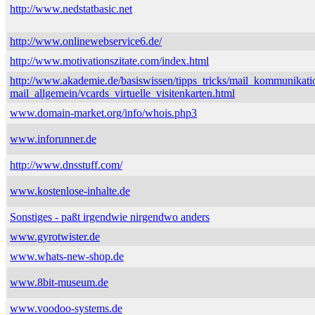
http://www.nedstatbasic.net
http://www.onlinewebservice6.de/
http://www.motivationszitate.com/index.html
http://www.akademie.de/basiswissen/tipps_tricks/mail_kommunikati
mail_allgemein/vcards_virtuelle_visitenkarten.html
www.domain-market.org/info/whois.php3
www.inforunner.de
http://www.dnsstuff.com/
www.kostenlose-inhalte.de
Sonstiges - paßt irgendwie nirgendwo anders
www.gyrotwister.de
www.whats-new-shop.de
www.8bit-museum.de
www.voodoo-systems.de