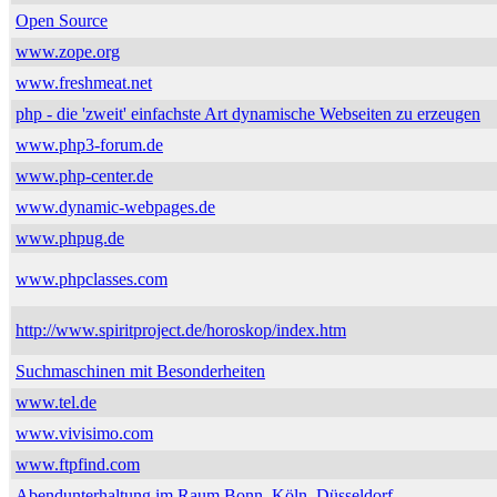
Open Source
www.zope.org
www.freshmeat.net
php - die 'zweit' einfachste Art dynamische Webseiten zu erzeugen
www.php3-forum.de
www.php-center.de
www.dynamic-webpages.de
www.phpug.de
www.phpclasses.com
http://www.spiritproject.de/horoskop/index.htm
Suchmaschinen mit Besonderheiten
www.tel.de
www.vivisimo.com
www.ftpfind.com
Abendunterhaltung im Raum Bonn, Köln, Düsseldorf