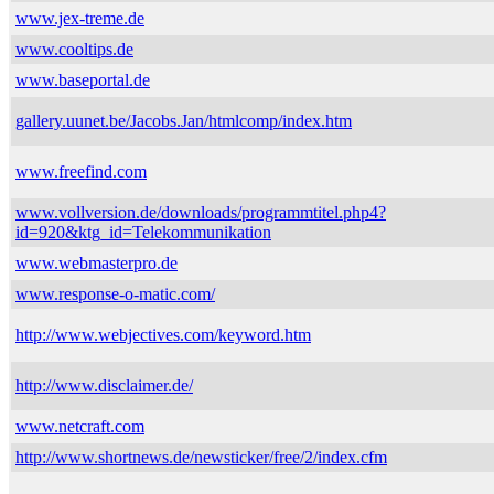
www.jex-treme.de
www.cooltips.de
www.baseportal.de
gallery.uunet.be/Jacobs.Jan/htmlcomp/index.htm
www.freefind.com
www.vollversion.de/downloads/programmtitel.php4?
id=920&ktg_id=Telekommunikation
www.webmasterpro.de
www.response-o-matic.com/
http://www.webjectives.com/keyword.htm
http://www.disclaimer.de/
www.netcraft.com
http://www.shortnews.de/newsticker/free/2/index.cfm