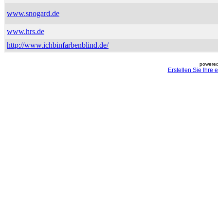
www.snogard.de
www.hrs.de
http://www.ichbinfarbenblind.de/
powered
Erstellen Sie Ihre