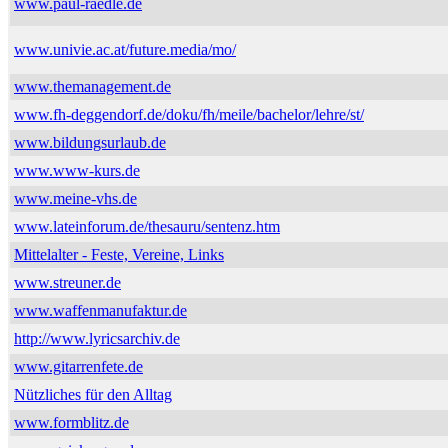
www.paul-raedle.de
www.univie.ac.at/future.media/mo/
www.themanagement.de
www.fh-deggendorf.de/doku/fh/meile/bachelor/lehre/st/
www.bildungsurlaub.de
www.www-kurs.de
www.meine-vhs.de
www.lateinforum.de/thesauru/sentenz.htm
Mittelalter - Feste, Vereine, Links
www.streuner.de
www.waffenmanufaktur.de
http://www.lyricsarchiv.de
www.gitarrenfete.de
Nützliches für den Alltag
www.formblitz.de