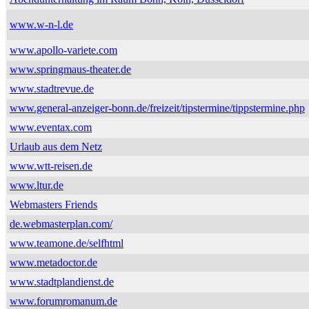
www.w-n-l.de
www.apollo-variete.com
www.springmaus-theater.de
www.stadtrevue.de
www.general-anzeiger-bonn.de/freizeit/tipstermine/tippstermine.php
www.eventax.com
Urlaub aus dem Netz
www.wtt-reisen.de
www.ltur.de
Webmasters Friends
de.webmasterplan.com/
www.teamone.de/selfhtml
www.metadoctor.de
www.stadtplandienst.de
www.forumromanum.de