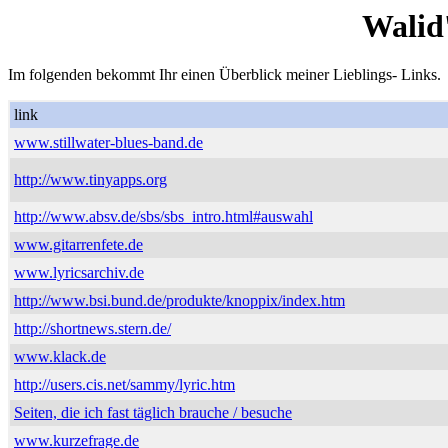
Walid
Im folgenden bekommt Ihr einen Überblick meiner Lieblings- Links.
link
www.stillwater-blues-band.de
http://www.tinyapps.org
http://www.absv.de/sbs/sbs_intro.html#auswahl
www.gitarrenfete.de
www.lyricsarchiv.de
http://www.bsi.bund.de/produkte/knoppix/index.htm
http://shortnews.stern.de/
www.klack.de
http://users.cis.net/sammy/lyric.htm
Seiten, die ich fast täglich brauche / besuche
www.kurzefrage.de