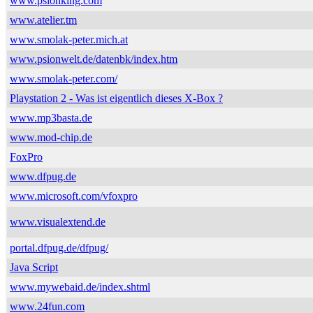
www.psionking.com
www.atelier.tm
www.smolak-peter.mich.at
www.psionwelt.de/datenbk/index.htm
www.smolak-peter.com/
Playstation 2 - Was ist eigentlich dieses X-Box ?
www.mp3basta.de
www.mod-chip.de
FoxPro
www.dfpug.de
www.microsoft.com/vfoxpro
www.visualextend.de
portal.dfpug.de/dfpug/
Java Script
www.mywebaid.de/index.shtml
www.24fun.com