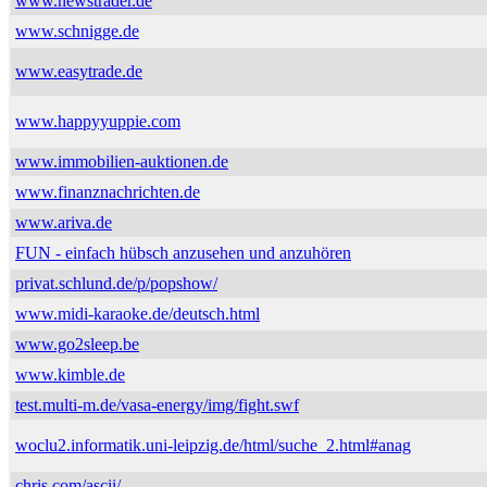
www.newstrader.de
www.schnigge.de
www.easytrade.de
www.happyyuppie.com
www.immobilien-auktionen.de
www.finanznachrichten.de
www.ariva.de
FUN - einfach hübsch anzusehen und anzuhören
privat.schlund.de/p/popshow/
www.midi-karaoke.de/deutsch.html
www.go2sleep.be
www.kimble.de
test.multi-m.de/vasa-energy/img/fight.swf
woclu2.informatik.uni-leipzig.de/html/suche_2.html#anag
chris.com/ascii/