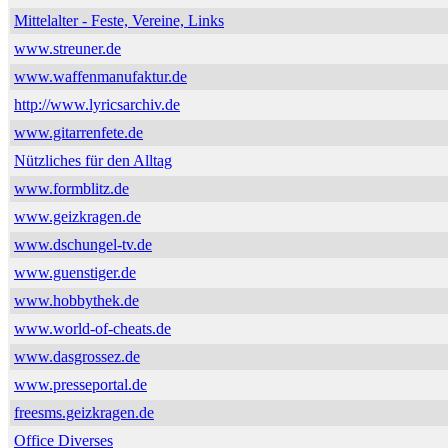
Mittelalter - Feste, Vereine, Links
www.streuner.de
www.waffenmanufaktur.de
http://www.lyricsarchiv.de
www.gitarrenfete.de
Nützliches für den Alltag
www.formblitz.de
www.geizkragen.de
www.dschungel-tv.de
www.guenstiger.de
www.hobbythek.de
www.world-of-cheats.de
www.dasgrossez.de
www.presseportal.de
freesms.geizkragen.de
Office Diverses