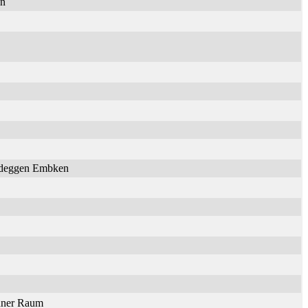
en
Nideggen Embken
onner Raum