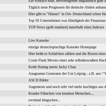
Ein wirklich tolle, hervorragende unglaublich gute I
Täglich neue Prognosen für deutsche Aktien anhand
Hier gibt es "Häuser" in Ost- Deutschland schon f
Top 50 Unternehmen was Häufigkeit der Finanznachr
TOP News (gelb markiert) innerhalb eines Indexes
Live Karaoke
einzige deutschsprachige Karaoke Homepage
Hier heißt es Schäfchen zählen und die Boxen einsc
Coole Flash Movies eines sehr selbstbewußten Hac
Keith Haring meets Jacky Chan
Anagramm Generator der Uni Leipzig - z.B. aus \"W
ASCII Bilder
Augentests und noch sehr viel mehr luschtiges aus d
Kranke Filmchen von kranken Menschen....
zweimal hingucken...