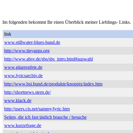
Im folgenden bekommt Ihr einen Überblick meiner Lieblings- Links.
link
www.stillwater-blues-band.de
http://www.tinyapps.org
http://www.absv.de/sbs/sbs_intro.html#auswahl
www.gitarrenfete.de
www.lyricsarchiv.de
http://www.bsi.bund.de/produkte/knoppix/index.htm
http://shortnews.stern.de/
www.klack.de
http://users.cis.net/sammy/lyric.htm
Seiten, die ich fast täglich brauche / besuche
www.kurzefrage.de