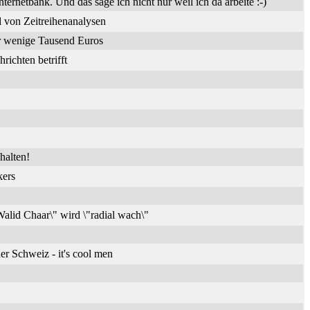
nternetbank. Und das sage ich nicht nur weil ich da arbeite :-)
 von Zeitreihenanalysen
ür wenige Tausend Euros
ichten betrifft
halten!
kers
alid Chaar\" wird \"radial wach\"
er Schweiz - it's cool men