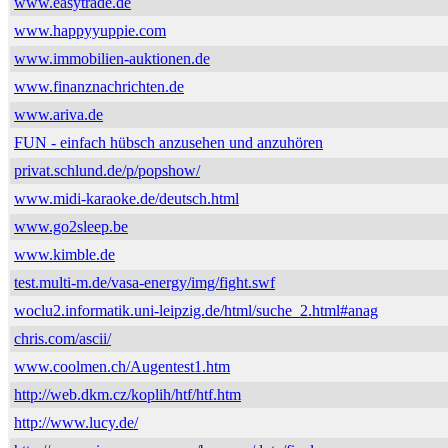
www.easytrade.de
www.happyyuppie.com
www.immobilien-auktionen.de
www.finanznachrichten.de
www.ariva.de
FUN - einfach hübsch anzusehen und anzuhören
privat.schlund.de/p/popshow/
www.midi-karaoke.de/deutsch.html
www.go2sleep.be
www.kimble.de
test.multi-m.de/vasa-energy/img/fight.swf
woclu2.informatik.uni-leipzig.de/html/suche_2.html#anag
chris.com/ascii/
www.coolmen.ch/Augentest1.htm
http://web.dkm.cz/koplih/htf/htf.htm
http://www.lucy.de/