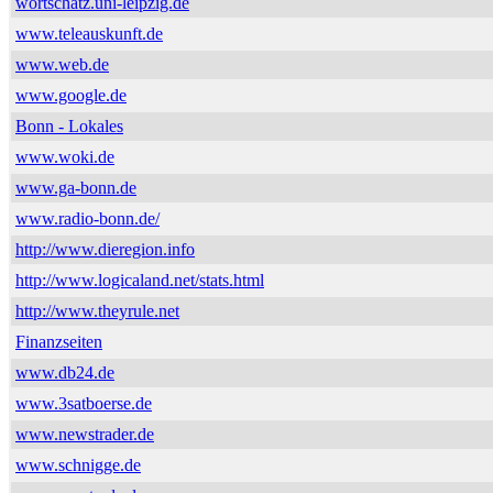
wortschatz.uni-leipzig.de
www.teleauskunft.de
www.web.de
www.google.de
Bonn - Lokales
www.woki.de
www.ga-bonn.de
www.radio-bonn.de/
http://www.dieregion.info
http://www.logicaland.net/stats.html
http://www.theyrule.net
Finanzseiten
www.db24.de
www.3satboerse.de
www.newstrader.de
www.schnigge.de