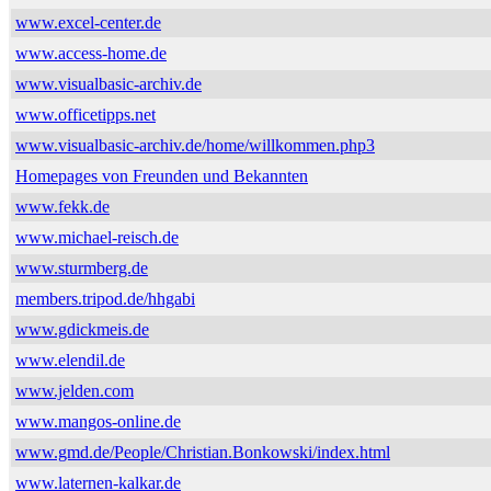
www.excel-center.de
www.access-home.de
www.visualbasic-archiv.de
www.officetipps.net
www.visualbasic-archiv.de/home/willkommen.php3
Homepages von Freunden und Bekannten
www.fekk.de
www.michael-reisch.de
www.sturmberg.de
members.tripod.de/hhgabi
www.gdickmeis.de
www.elendil.de
www.jelden.com
www.mangos-online.de
www.gmd.de/People/Christian.Bonkowski/index.html
www.laternen-kalkar.de