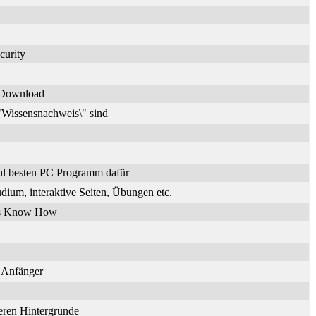
curity
n Download
\"Wissensnachweis\" sind
hl besten PC Programm dafür
dium, interaktive Seiten, Übungen etc.
ches Know How
r Anfänger
deren Hintergründe