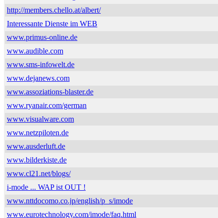
http://members.chello.at/albert/
Interessante Dienste im WEB
www.primus-online.de
www.audible.com
www.sms-infowelt.de
www.dejanews.com
www.assoziations-blaster.de
www.ryanair.com/german
www.visualware.com
www.netzpiloten.de
www.ausderluft.de
www.bilderkiste.de
www.cl21.net/blogs/
i-mode ... WAP ist OUT !
www.nttdocomo.co.jp/english/p_s/imode
www.eurotechnology.com/imode/faq.html