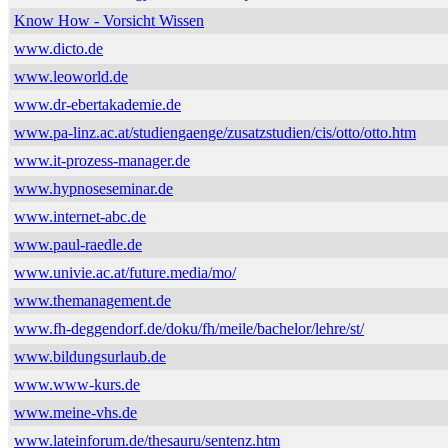
Know How - Vorsicht Wissen
www.dicto.de
www.leoworld.de
www.dr-ebertakademie.de
www.pa-linz.ac.at/studiengaenge/zusatzstudien/cis/otto/otto.htm
www.it-prozess-manager.de
www.hypnoseseminar.de
www.internet-abc.de
www.paul-raedle.de
www.univie.ac.at/future.media/mo/
www.themanagement.de
www.fh-deggendorf.de/doku/fh/meile/bachelor/lehre/st/
www.bildungsurlaub.de
www.www-kurs.de
www.meine-vhs.de
www.lateinforum.de/thesauru/sentenz.htm