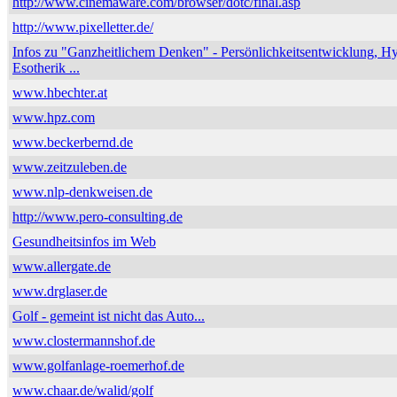
http://www.cinemaware.com/browser/dotc/final.asp
http://www.pixelletter.de/
Infos zu "Ganzheitlichem Denken" - Persönlichkeitsentwicklung, H
Esotherik ...
www.hbechter.at
www.hpz.com
www.beckerbernd.de
www.zeitzuleben.de
www.nlp-denkweisen.de
http://www.pero-consulting.de
Gesundheitsinfos im Web
www.allergate.de
www.drglaser.de
Golf - gemeint ist nicht das Auto...
www.clostermannshof.de
www.golfanlage-roemerhof.de
www.chaar.de/walid/golf