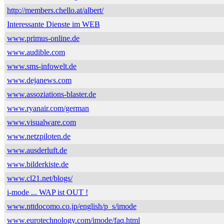
http://members.chello.at/albert/
Interessante Dienste im WEB
www.primus-online.de
www.audible.com
www.sms-infowelt.de
www.dejanews.com
www.assoziations-blaster.de
www.ryanair.com/german
www.visualware.com
www.netzpiloten.de
www.ausderluft.de
www.bilderkiste.de
www.cl21.net/blogs/
i-mode ... WAP ist OUT !
www.nttdocomo.co.jp/english/p_s/imode
www.eurotechnology.com/imode/faq.html