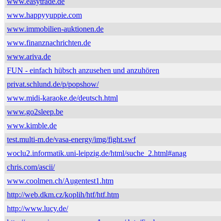
www.easytrade.de
www.happyyuppie.com
www.immobilien-auktionen.de
www.finanznachrichten.de
www.ariva.de
FUN - einfach hübsch anzusehen und anzuhören
privat.schlund.de/p/popshow/
www.midi-karaoke.de/deutsch.html
www.go2sleep.be
www.kimble.de
test.multi-m.de/vasa-energy/img/fight.swf
woclu2.informatik.uni-leipzig.de/html/suche_2.html#anag
chris.com/ascii/
www.coolmen.ch/Augentest1.htm
http://web.dkm.cz/koplih/htf/htf.htm
http://www.lucy.de/