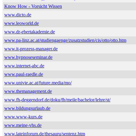
Know How - Vorsicht Wissen
www.dicto.de
www.leoworld.de
www.dr-ebertakademie.de
www.pa-linz.ac.at/studiengaenge/zusatzstudien/cis/otto/otto.htm
www.it-prozess-manager.de
www.hypnoseseminar.de
www.internet-abc.de
www.paul-raedle.de
www.univie.ac.at/future.media/mo/
www.themanagement.de
www.fh-deggendorf.de/doku/fh/meile/bachelor/lehre/st/
www.bildungsurlaub.de
www.www-kurs.de
www.meine-vhs.de
www.lateinforum.de/thesauru/sentenz.htm