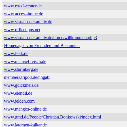
www.excel-center.de
www.access-home.de
www.visualbasic-archiv.de
www.officetipps.net
www.visualbasic-archiv.de/home/willkommen.php3
Homepages von Freunden und Bekannten
www.fekk.de
www.michael-reisch.de
www.sturmberg.de
members.tripod.de/hhgabi
www.gdickmeis.de
www.elendil.de
www.jelden.com
www.mangos-online.de
www.gmd.de/People/Christian.Bonkowski/index.html
www.laternen-kalkar.de