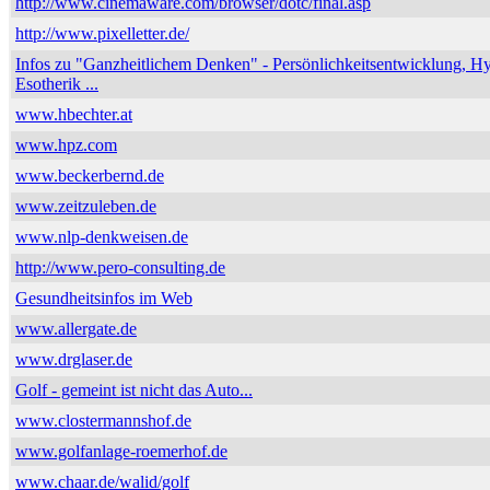
http://www.cinemaware.com/browser/dotc/final.asp
http://www.pixelletter.de/
Infos zu "Ganzheitlichem Denken" - Persönlichkeitsentwicklung, H
Esotherik ...
www.hbechter.at
www.hpz.com
www.beckerbernd.de
www.zeitzuleben.de
www.nlp-denkweisen.de
http://www.pero-consulting.de
Gesundheitsinfos im Web
www.allergate.de
www.drglaser.de
Golf - gemeint ist nicht das Auto...
www.clostermannshof.de
www.golfanlage-roemerhof.de
www.chaar.de/walid/golf