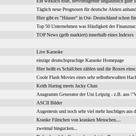
Ein wirklich tolle, hervorragende unglaublich gute I
Täglich neue Prognosen für deutsche Aktien anhand
Hier gibt es "Häuser" in Ost- Deutschland schon f
Top 50 Unternehmen was Häufigkeit der Finanznachr
TOP News (gelb markiert) innerhalb eines Indexes
Live Karaoke
einzige deutschsprachige Karaoke Homepage
Hier heißt es Schäfchen zählen und die Boxen einsc
Coole Flash Movies eines sehr selbstbewußten Hac
Keith Haring meets Jacky Chan
Anagramm Generator der Uni Leipzig - z.B. aus \"W
ASCII Bilder
Augentests und noch sehr viel mehr luschtiges aus d
Kranke Filmchen von kranken Menschen....
zweimal hingucken...