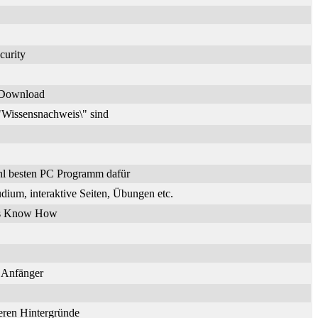
curity
n Download
\"Wissensnachweis\" sind
hl besten PC Programm dafür
dium, interaktive Seiten, Übungen etc.
ches Know How
r Anfänger
deren Hintergründe