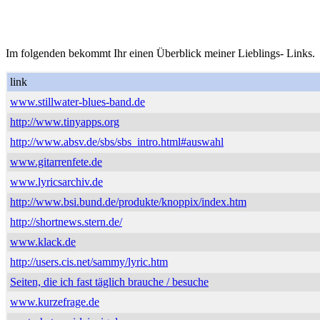
Im folgenden bekommt Ihr einen Überblick meiner Lieblings- Links.
link
www.stillwater-blues-band.de
http://www.tinyapps.org
http://www.absv.de/sbs/sbs_intro.html#auswahl
www.gitarrenfete.de
www.lyricsarchiv.de
http://www.bsi.bund.de/produkte/knoppix/index.htm
http://shortnews.stern.de/
www.klack.de
http://users.cis.net/sammy/lyric.htm
Seiten, die ich fast täglich brauche / besuche
www.kurzefrage.de