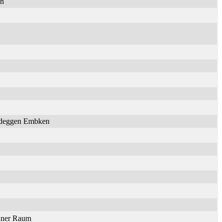
en
Nideggen Embken
onner Raum