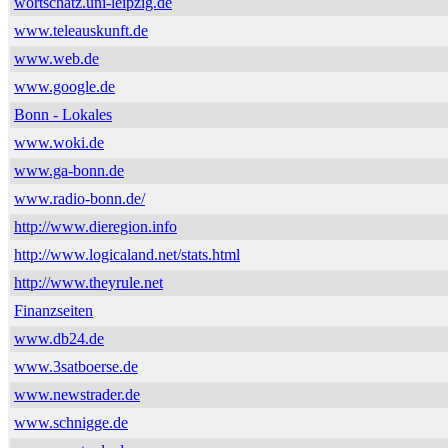
wortschatz.uni-leipzig.de
www.teleauskunft.de
www.web.de
www.google.de
Bonn - Lokales
www.woki.de
www.ga-bonn.de
www.radio-bonn.de/
http://www.dieregion.info
http://www.logicaland.net/stats.html
http://www.theyrule.net
Finanzseiten
www.db24.de
www.3satboerse.de
www.newstrader.de
www.schnigge.de