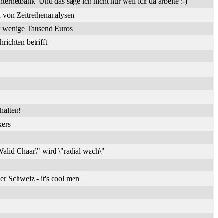
nternetbank. Und das sage ich nicht nur weil ich da arbeite :-)
 von Zeitreihenanalysen
ür wenige Tausend Euros
ichten betrifft
halten!
kers
alid Chaar\" wird \"radial wach\"
er Schweiz - it's cool men