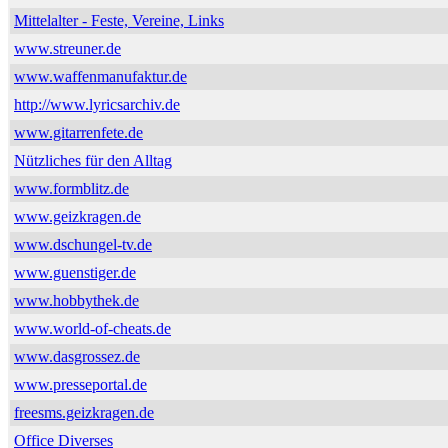
Mittelalter - Feste, Vereine, Links
www.streuner.de
www.waffenmanufaktur.de
http://www.lyricsarchiv.de
www.gitarrenfete.de
Nützliches für den Alltag
www.formblitz.de
www.geizkragen.de
www.dschungel-tv.de
www.guenstiger.de
www.hobbythek.de
www.world-of-cheats.de
www.dasgrossez.de
www.presseportal.de
freesms.geizkragen.de
Office Diverses