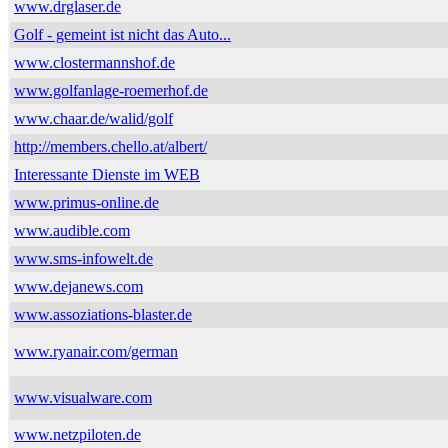
www.drglaser.de
Golf - gemeint ist nicht das Auto...
www.clostermannshof.de
www.golfanlage-roemerhof.de
www.chaar.de/walid/golf
http://members.chello.at/albert/
Interessante Dienste im WEB
www.primus-online.de
www.audible.com
www.sms-infowelt.de
www.dejanews.com
www.assoziations-blaster.de
www.ryanair.com/german
www.visualware.com
www.netzpiloten.de