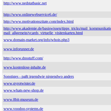
http://www.nedstatbasic.net
http://www.onlinewebservice6.de/
http://www.motivationszitate.com/index.html
http://www.akademie.de/basiswissen/tipps_tricks/mail_kommunikati
mail_allgemein/vcards_virtuelle_visitenkarten.html
www.domain-market.org/info/whois.php3
www.inforunner.de
http://www.dnsstuff.com/
www.kostenlose-inhalte.de
Sonstiges - paßt irgendwie nirgendwo anders
www.gyrotwister.de
www.whats-new-shop.de
www.8bit-museum.de
www.voodoo-systems.de