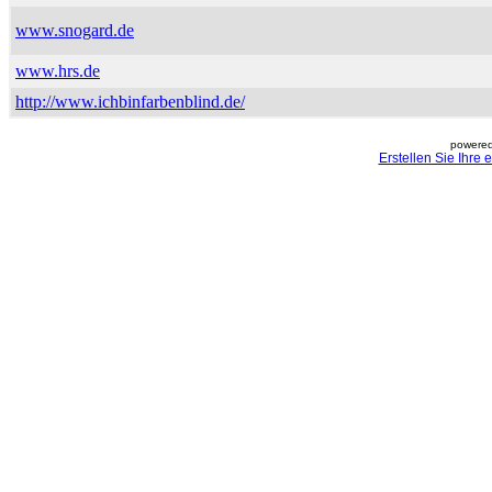
www.snogard.de
www.hrs.de
http://www.ichbinfarbenblind.de/
powered
Erstellen Sie Ihre