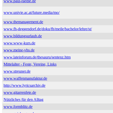
www.paul-raedle.de
www.univie.ac.at/future.media/mo/
www.themanagement.de
www.fh-deggendorf.de/doku/fh/meile/bachelor/lehre/st/
www.bildungsurlaub.de
www.www-kurs.de
www.meine-vhs.de
www.lateinforum.de/thesauru/sentenz.htm
Mittelalter - Feste, Vereine, Links
www.streuner.de
www.waffenmanufaktur.de
http://www.lyricsarchiv.de
www.gitarrenfete.de
Nützliches für den Alltag
www.formblitz.de