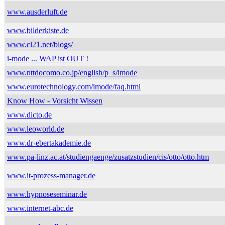
www.ausderluft.de
www.bilderkiste.de
www.cl21.net/blogs/
i-mode ... WAP ist OUT !
www.nttdocomo.co.jp/english/p_s/imode
www.eurotechnology.com/imode/faq.html
Know How - Vorsicht Wissen
www.dicto.de
www.leoworld.de
www.dr-ebertakademie.de
www.pa-linz.ac.at/studiengaenge/zusatzstudien/cis/otto/otto.htm
www.it-prozess-manager.de
www.hypnoseseminar.de
www.internet-abc.de