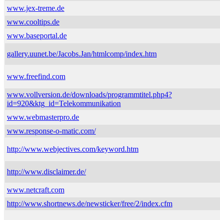
www.jex-treme.de
www.cooltips.de
www.baseportal.de
gallery.uunet.be/Jacobs.Jan/htmlcomp/index.htm
www.freefind.com
www.vollversion.de/downloads/programmtitel.php4?
id=920&ktg_id=Telekommunikation
www.webmasterpro.de
www.response-o-matic.com/
http://www.webjectives.com/keyword.htm
http://www.disclaimer.de/
www.netcraft.com
http://www.shortnews.de/newsticker/free/2/index.cfm