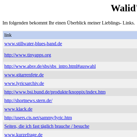
Walid
Im folgenden bekommt Ihr einen Überblick meiner Lieblings- Links.
link
www.stillwater-blues-band.de
http://www.tinyapps.org
http://www.absv.de/sbs/sbs_intro.html#auswahl
www.gitarrenfete.de
www.lyricsarchiv.de
http://www.bsi.bund.de/produkte/knoppix/index.htm
http://shortnews.stern.de/
www.klack.de
http://users.cis.net/sammy/lyric.htm
Seiten, die ich fast täglich brauche / besuche
www.kurzefrage.de