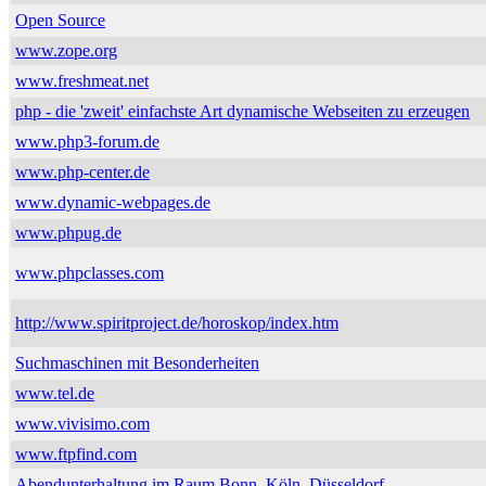
Open Source
www.zope.org
www.freshmeat.net
php - die 'zweit' einfachste Art dynamische Webseiten zu erzeugen
www.php3-forum.de
www.php-center.de
www.dynamic-webpages.de
www.phpug.de
www.phpclasses.com
http://www.spiritproject.de/horoskop/index.htm
Suchmaschinen mit Besonderheiten
www.tel.de
www.vivisimo.com
www.ftpfind.com
Abendunterhaltung im Raum Bonn, Köln, Düsseldorf