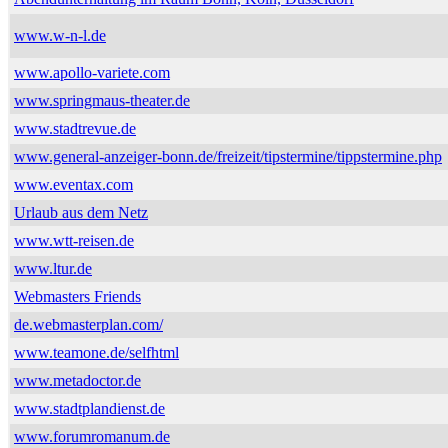
www.w-n-l.de
www.apollo-variete.com
www.springmaus-theater.de
www.stadtrevue.de
www.general-anzeiger-bonn.de/freizeit/tipstermine/tippstermine.php
www.eventax.com
Urlaub aus dem Netz
www.wtt-reisen.de
www.ltur.de
Webmasters Friends
de.webmasterplan.com/
www.teamone.de/selfhtml
www.metadoctor.de
www.stadtplandienst.de
www.forumromanum.de