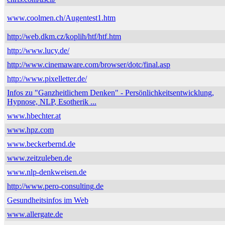
www.coolmen.ch/Augentest1.htm
http://web.dkm.cz/koplih/htf/htf.htm
http://www.lucy.de/
http://www.cinemaware.com/browser/dotc/final.asp
http://www.pixelletter.de/
Infos zu "Ganzheitlichem Denken" - Persönlichkeitsentwicklung,
Hypnose, NLP, Esotherik ...
www.hbechter.at
www.hpz.com
www.beckerbernd.de
www.zeitzuleben.de
www.nlp-denkweisen.de
http://www.pero-consulting.de
Gesundheitsinfos im Web
www.allergate.de