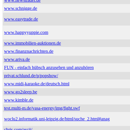
www.newstrader.de
www.schnigge.de
www.easytrade.de
www.happyyuppie.com
www.immobilien-auktionen.de
www.finanznachrichten.de
www.ariva.de
FUN - einfach hübsch anzusehen und anzuhören
privat.schlund.de/p/popshow/
www.midi-karaoke.de/deutsch.html
www.go2sleep.be
www.kimble.de
test.multi-m.de/vasa-energy/img/fight.swf
woclu2.informatik.uni-leipzig.de/html/suche_2.html#anag
chris.com/ascii/