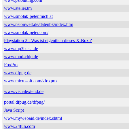
www.psionking.com
www.atelier.tm
www.smolak-peter.mich.at
www.psionwelt.de/datenbk/index.htm
www.smolak-peter.com/
Playstation 2 - Was ist eigentlich dieses X-Box ?
www.mp3basta.de
www.mod-chip.de
FoxPro
www.dfpug.de
www.microsoft.com/vfoxpro
www.visualextend.de
portal.dfpug.de/dfpug/
Java Script
www.mywebaid.de/index.shtml
www.24fun.com