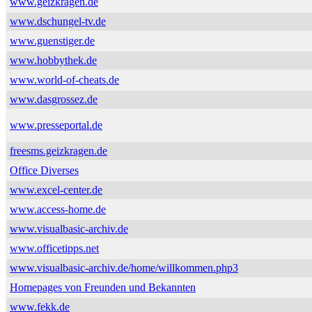
www.geizkragen.de
www.dschungel-tv.de
www.guenstiger.de
www.hobbythek.de
www.world-of-cheats.de
www.dasgrossez.de
www.presseportal.de
freesms.geizkragen.de
Office Diverses
www.excel-center.de
www.access-home.de
www.visualbasic-archiv.de
www.officetipps.net
www.visualbasic-archiv.de/home/willkommen.php3
Homepages von Freunden und Bekannten
www.fekk.de