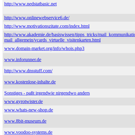
http://www.nedstatbasic.net
http://www.onlinewebservice6.de/
http://www.motivationszitate.com/index.html
http://www.akademie.de/basiswissen/tipps_tricks/mail_kommunikati
mail_allgemein/vcards_virtuelle_visitenkarten.html
www.domain-market.org/info/whois.php3
www.inforunner.de
http://www.dnsstuff.com/
www.kostenlose-inhalte.de
Sonstiges - paßt irgendwie nirgendwo anders
www.gyrotwister.de
www.whats-new-shop.de
www.8bit-museum.de
www.voodoo-systems.de