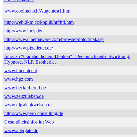
www.coolmen.ch/Augentest1.htm
http://web.dkm.cz/koplih/htf/htf.htm
http://www.lucy.de/
http://www.cinemaware.com/browser/dotc/final.asp
http://www.pixelletter.de/
Infos zu "Ganzheitlichem Denken" - Persönlichkeitsentwicklung,
Hypnose, NLP, Esotherik ...
www.hbechter.at
www.hpz.com
www.beckerbernd.de
www.zeitzuleben.de
www.nlp-denkweisen.de
http://www.pero-consulting.de
Gesundheitsinfos im Web
www.allergate.de