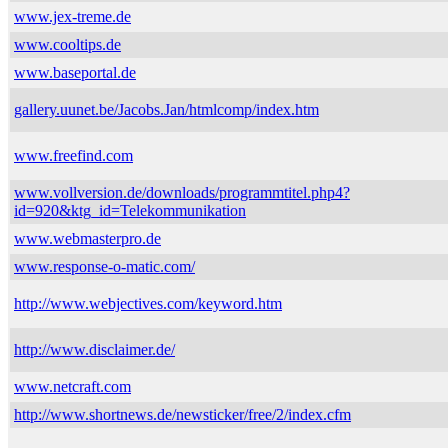
www.jex-treme.de
www.cooltips.de
www.baseportal.de
gallery.uunet.be/Jacobs.Jan/htmlcomp/index.htm
www.freefind.com
www.vollversion.de/downloads/programmtitel.php4?
id=920&ktg_id=Telekommunikation
www.webmasterpro.de
www.response-o-matic.com/
http://www.webjectives.com/keyword.htm
http://www.disclaimer.de/
www.netcraft.com
http://www.shortnews.de/newsticker/free/2/index.cfm