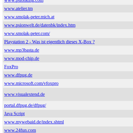
www.psionking.com
www.atelier.tm
www.smolak-peter.mich.at
www.psionwelt.de/datenbk/index.htm
www.smolak-peter.com/
Playstation 2 - Was ist eigentlich dieses X-Box ?
www.mp3basta.de
www.mod-chip.de
FoxPro
www.dfpug.de
www.microsoft.com/vfoxpro
www.visualextend.de
portal.dfpug.de/dfpug/
Java Script
www.mywebaid.de/index.shtml
www.24fun.com