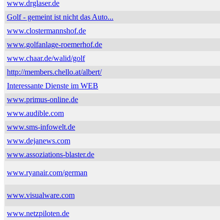
www.drglaser.de
Golf - gemeint ist nicht das Auto...
www.clostermannshof.de
www.golfanlage-roemerhof.de
www.chaar.de/walid/golf
http://members.chello.at/albert/
Interessante Dienste im WEB
www.primus-online.de
www.audible.com
www.sms-infowelt.de
www.dejanews.com
www.assoziations-blaster.de
www.ryanair.com/german
www.visualware.com
www.netzpiloten.de