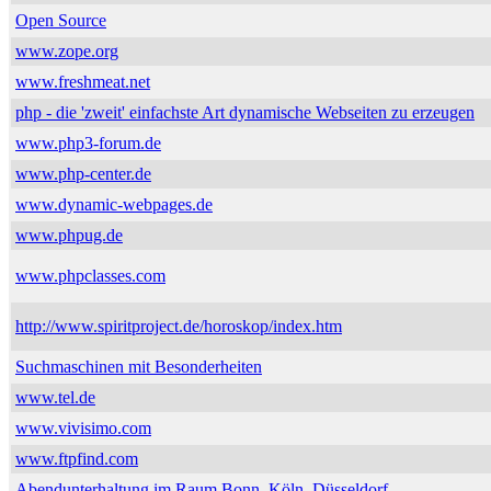
Open Source
www.zope.org
www.freshmeat.net
php - die 'zweit' einfachste Art dynamische Webseiten zu erzeugen
www.php3-forum.de
www.php-center.de
www.dynamic-webpages.de
www.phpug.de
www.phpclasses.com
http://www.spiritproject.de/horoskop/index.htm
Suchmaschinen mit Besonderheiten
www.tel.de
www.vivisimo.com
www.ftpfind.com
Abendunterhaltung im Raum Bonn, Köln, Düsseldorf