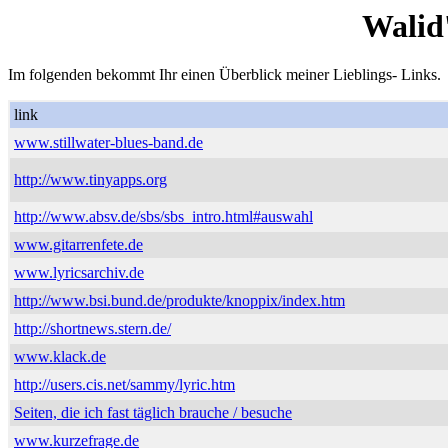
Walid
Im folgenden bekommt Ihr einen Überblick meiner Lieblings- Links.
link
www.stillwater-blues-band.de
http://www.tinyapps.org
http://www.absv.de/sbs/sbs_intro.html#auswahl
www.gitarrenfete.de
www.lyricsarchiv.de
http://www.bsi.bund.de/produkte/knoppix/index.htm
http://shortnews.stern.de/
www.klack.de
http://users.cis.net/sammy/lyric.htm
Seiten, die ich fast täglich brauche / besuche
www.kurzefrage.de