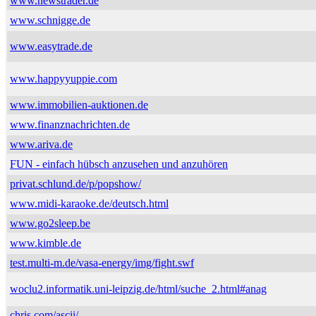
www.newstrader.de
www.schnigge.de
www.easytrade.de
www.happyyuppie.com
www.immobilien-auktionen.de
www.finanznachrichten.de
www.ariva.de
FUN - einfach hübsch anzusehen und anzuhören
privat.schlund.de/p/popshow/
www.midi-karaoke.de/deutsch.html
www.go2sleep.be
www.kimble.de
test.multi-m.de/vasa-energy/img/fight.swf
woclu2.informatik.uni-leipzig.de/html/suche_2.html#anag
chris.com/ascii/