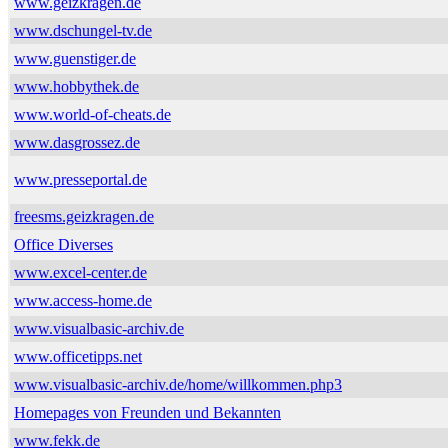
www.geizkragen.de
www.dschungel-tv.de
www.guenstiger.de
www.hobbythek.de
www.world-of-cheats.de
www.dasgrossez.de
www.presseportal.de
freesms.geizkragen.de
Office Diverses
www.excel-center.de
www.access-home.de
www.visualbasic-archiv.de
www.officetipps.net
www.visualbasic-archiv.de/home/willkommen.php3
Homepages von Freunden und Bekannten
www.fekk.de