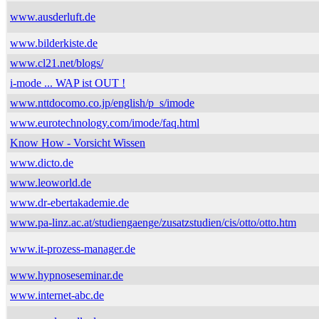
www.ausderluft.de
www.bilderkiste.de
www.cl21.net/blogs/
i-mode ... WAP ist OUT !
www.nttdocomo.co.jp/english/p_s/imode
www.eurotechnology.com/imode/faq.html
Know How - Vorsicht Wissen
www.dicto.de
www.leoworld.de
www.dr-ebertakademie.de
www.pa-linz.ac.at/studiengaenge/zusatzstudien/cis/otto/otto.htm
www.it-prozess-manager.de
www.hypnoseseminar.de
www.internet-abc.de