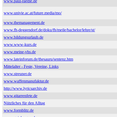
www.paul-raedle.de
www.univie.ac.at/future.media/mo/
www.themanagement.de
www.fh-deggendorf.de/doku/fh/meile/bachelor/lehre/st/
www.bildungsurlaub.de
www.www-kurs.de
www.meine-vhs.de
www.lateinforum.de/thesauru/sentenz.htm
Mittelalter - Feste, Vereine, Links
www.streuner.de
www.waffenmanufaktur.de
http://www.lyricsarchiv.de
www.gitarrenfete.de
Nützliches für den Alltag
www.formblitz.de