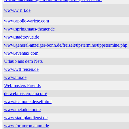
www.w-n-l.de
www.apollo-variete.com
www.springmaus-theater.de
www.stadtrevue.de
www.general-anzeiger-bonn.de/freizeit/tipstermine/tippstermine.php
www.eventax.com
Urlaub aus dem Netz
www.wtt-reisen.de
www.ltur.de
Webmasters Friends
de.webmasterplan.com/
www.teamone.de/selfhtml
www.metadoctor.de
www.stadtplandienst.de
www.forumromanum.de