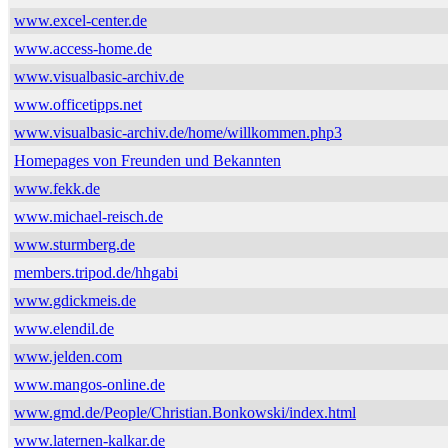
www.excel-center.de
www.access-home.de
www.visualbasic-archiv.de
www.officetipps.net
www.visualbasic-archiv.de/home/willkommen.php3
Homepages von Freunden und Bekannten
www.fekk.de
www.michael-reisch.de
www.sturmberg.de
members.tripod.de/hhgabi
www.gdickmeis.de
www.elendil.de
www.jelden.com
www.mangos-online.de
www.gmd.de/People/Christian.Bonkowski/index.html
www.laternen-kalkar.de