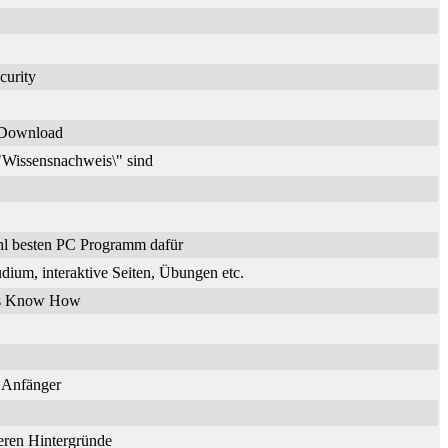
curity
n Download
\"Wissensnachweis\" sind
hl besten PC Programm dafür
dium, interaktive Seiten, Übungen etc.
ches Know How
r Anfänger
deren Hintergründe