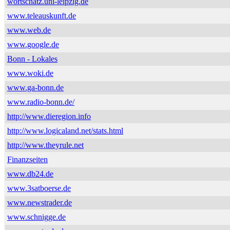
wortschatz.uni-leipzig.de
www.teleauskunft.de
www.web.de
www.google.de
Bonn - Lokales
www.woki.de
www.ga-bonn.de
www.radio-bonn.de/
http://www.dieregion.info
http://www.logicaland.net/stats.html
http://www.theyrule.net
Finanzseiten
www.db24.de
www.3satboerse.de
www.newstrader.de
www.schnigge.de