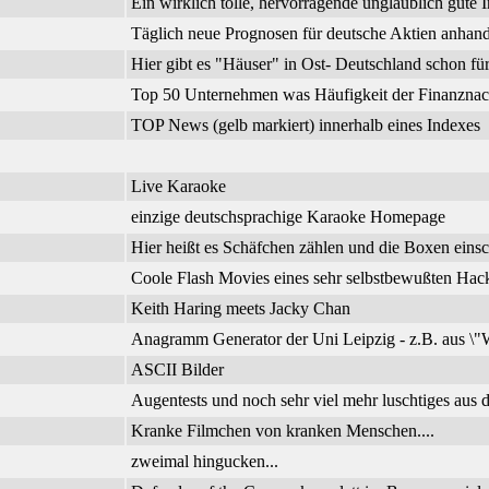
Ein wirklich tolle, hervorragende unglaublich gute I
Täglich neue Prognosen für deutsche Aktien anhand
Hier gibt es "Häuser" in Ost- Deutschland schon f
Top 50 Unternehmen was Häufigkeit der Finanznachr
TOP News (gelb markiert) innerhalb eines Indexes
Live Karaoke
einzige deutschsprachige Karaoke Homepage
Hier heißt es Schäfchen zählen und die Boxen einsc
Coole Flash Movies eines sehr selbstbewußten Hac
Keith Haring meets Jacky Chan
Anagramm Generator der Uni Leipzig - z.B. aus \"W
ASCII Bilder
Augentests und noch sehr viel mehr luschtiges aus d
Kranke Filmchen von kranken Menschen....
zweimal hingucken...