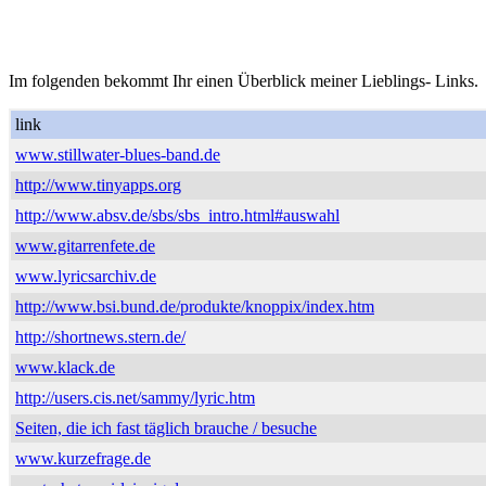
Im folgenden bekommt Ihr einen Überblick meiner Lieblings- Links.
link
www.stillwater-blues-band.de
http://www.tinyapps.org
http://www.absv.de/sbs/sbs_intro.html#auswahl
www.gitarrenfete.de
www.lyricsarchiv.de
http://www.bsi.bund.de/produkte/knoppix/index.htm
http://shortnews.stern.de/
www.klack.de
http://users.cis.net/sammy/lyric.htm
Seiten, die ich fast täglich brauche / besuche
www.kurzefrage.de