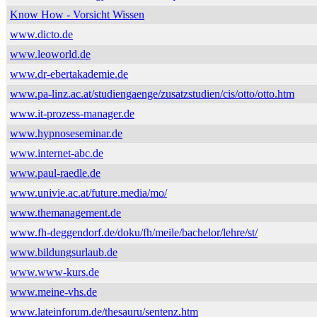
Know How - Vorsicht Wissen
www.dicto.de
www.leoworld.de
www.dr-ebertakademie.de
www.pa-linz.ac.at/studiengaenge/zusatzstudien/cis/otto/otto.htm
www.it-prozess-manager.de
www.hypnoseseminar.de
www.internet-abc.de
www.paul-raedle.de
www.univie.ac.at/future.media/mo/
www.themanagement.de
www.fh-deggendorf.de/doku/fh/meile/bachelor/lehre/st/
www.bildungsurlaub.de
www.www-kurs.de
www.meine-vhs.de
www.lateinforum.de/thesauru/sentenz.htm