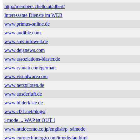
http://members.chello.at/albert/
Interessante Dienste im WEB
www.primus-online.de
www.audible.com
www.sms-infowelt.de
www.dejanews.com
www.assoziations-blaster.de
www.ryanair.com/german
www.visualware.com
www.netzpiloten.de
www.ausderluft.de
www.bilderkiste.de
www.cl21.net/blogs/
i-mode ... WAP ist OUT !
www.nttdocomo.co.jp/english/p_s/imode
www.eurotechnology.com/imode/faq.html