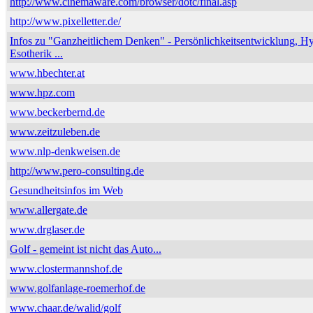
http://www.cinemaware.com/browser/dotc/final.asp
http://www.pixelletter.de/
Infos zu "Ganzheitlichem Denken" - Persönlichkeitsentwicklung, H
Esotherik ...
www.hbechter.at
www.hpz.com
www.beckerbernd.de
www.zeitzuleben.de
www.nlp-denkweisen.de
http://www.pero-consulting.de
Gesundheitsinfos im Web
www.allergate.de
www.drglaser.de
Golf - gemeint ist nicht das Auto...
www.clostermannshof.de
www.golfanlage-roemerhof.de
www.chaar.de/walid/golf