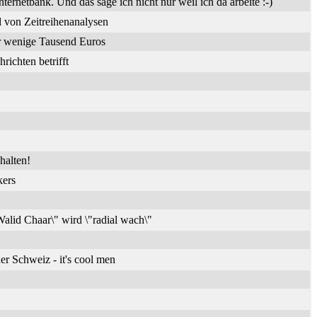
nternetbank. Und das sage ich nicht nur weil ich da arbeite :-)
 von Zeitreihenanalysen
ür wenige Tausend Euros
ichten betrifft
halten!
kers
alid Chaar\" wird \"radial wach\"
er Schweiz - it's cool men