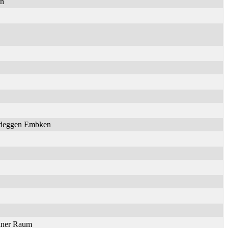
en
Nideggen Embken
onner Raum