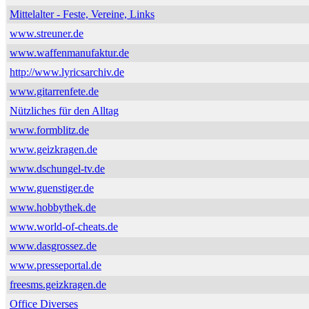
Mittelalter - Feste, Vereine, Links
www.streuner.de
www.waffenmanufaktur.de
http://www.lyricsarchiv.de
www.gitarrenfete.de
Nützliches für den Alltag
www.formblitz.de
www.geizkragen.de
www.dschungel-tv.de
www.guenstiger.de
www.hobbythek.de
www.world-of-cheats.de
www.dasgrossez.de
www.presseportal.de
freesms.geizkragen.de
Office Diverses