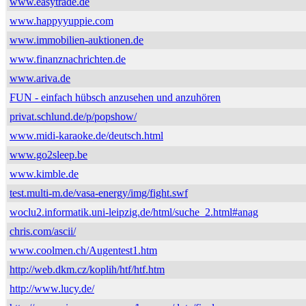
www.easytrade.de
www.happyyuppie.com
www.immobilien-auktionen.de
www.finanznachrichten.de
www.ariva.de
FUN - einfach hübsch anzusehen und anzuhören
privat.schlund.de/p/popshow/
www.midi-karaoke.de/deutsch.html
www.go2sleep.be
www.kimble.de
test.multi-m.de/vasa-energy/img/fight.swf
woclu2.informatik.uni-leipzig.de/html/suche_2.html#anag
chris.com/ascii/
www.coolmen.ch/Augentest1.htm
http://web.dkm.cz/koplih/htf/htf.htm
http://www.lucy.de/