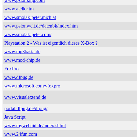
www.psionking.com
www.atelier.tm
www.smolak-peter.mich.at
www.psionwelt.de/datenbk/index.htm
www.smolak-peter.com/
Playstation 2 - Was ist eigentlich dieses X-Box ?
www.mp3basta.de
www.mod-chip.de
FoxPro
www.dfpug.de
www.microsoft.com/vfoxpro
www.visualextend.de
portal.dfpug.de/dfpug/
Java Script
www.mywebaid.de/index.shtml
www.24fun.com