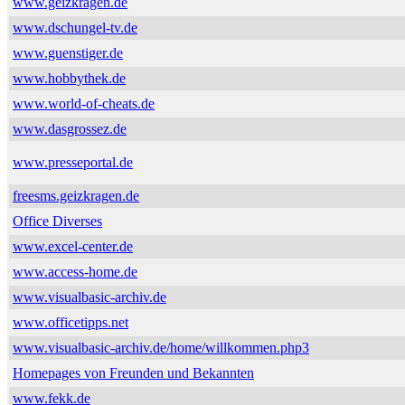
www.geizkragen.de
www.dschungel-tv.de
www.guenstiger.de
www.hobbythek.de
www.world-of-cheats.de
www.dasgrossez.de
www.presseportal.de
freesms.geizkragen.de
Office Diverses
www.excel-center.de
www.access-home.de
www.visualbasic-archiv.de
www.officetipps.net
www.visualbasic-archiv.de/home/willkommen.php3
Homepages von Freunden und Bekannten
www.fekk.de