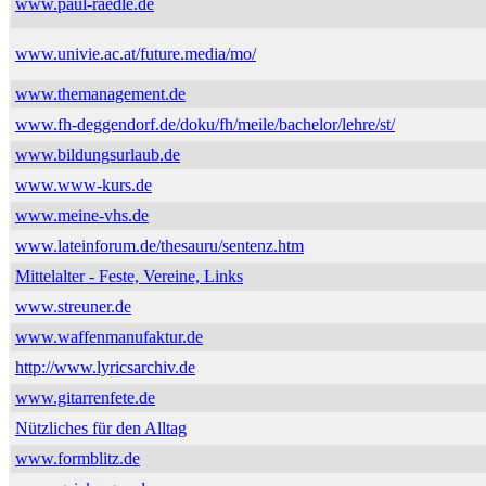
www.paul-raedle.de
www.univie.ac.at/future.media/mo/
www.themanagement.de
www.fh-deggendorf.de/doku/fh/meile/bachelor/lehre/st/
www.bildungsurlaub.de
www.www-kurs.de
www.meine-vhs.de
www.lateinforum.de/thesauru/sentenz.htm
Mittelalter - Feste, Vereine, Links
www.streuner.de
www.waffenmanufaktur.de
http://www.lyricsarchiv.de
www.gitarrenfete.de
Nützliches für den Alltag
www.formblitz.de