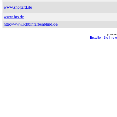
www.snogard.de
www.hrs.de
http://www.ichbinfarbenblind.de/
powered
Erstellen Sie Ihre