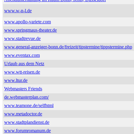
www.w-n-l.de
www.apollo-variete.com
www.springmaus-theater.de
www.stadtrevue.de
www.general-anzeiger-bonn.de/freizeit/tipstermine/tippstermine.php
www.eventax.com
Urlaub aus dem Netz
www.wtt-reisen.de
www.ltur.de
Webmasters Friends
de.webmasterplan.com/
www.teamone.de/selfhtml
www.metadoctor.de
www.stadtplandienst.de
www.forumromanum.de