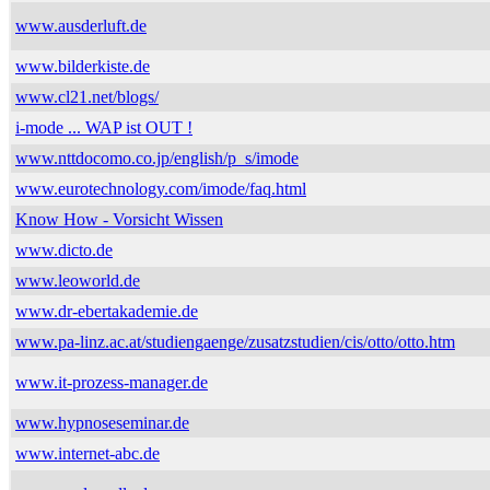
www.ausderluft.de
www.bilderkiste.de
www.cl21.net/blogs/
i-mode ... WAP ist OUT !
www.nttdocomo.co.jp/english/p_s/imode
www.eurotechnology.com/imode/faq.html
Know How - Vorsicht Wissen
www.dicto.de
www.leoworld.de
www.dr-ebertakademie.de
www.pa-linz.ac.at/studiengaenge/zusatzstudien/cis/otto/otto.htm
www.it-prozess-manager.de
www.hypnoseseminar.de
www.internet-abc.de