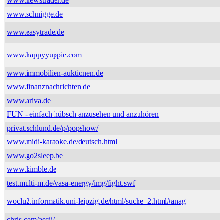
www.newstrader.de
www.schnigge.de
www.easytrade.de
www.happyyuppie.com
www.immobilien-auktionen.de
www.finanznachrichten.de
www.ariva.de
FUN - einfach hübsch anzusehen und anzuhören
privat.schlund.de/p/popshow/
www.midi-karaoke.de/deutsch.html
www.go2sleep.be
www.kimble.de
test.multi-m.de/vasa-energy/img/fight.swf
woclu2.informatik.uni-leipzig.de/html/suche_2.html#anag
chris.com/ascii/