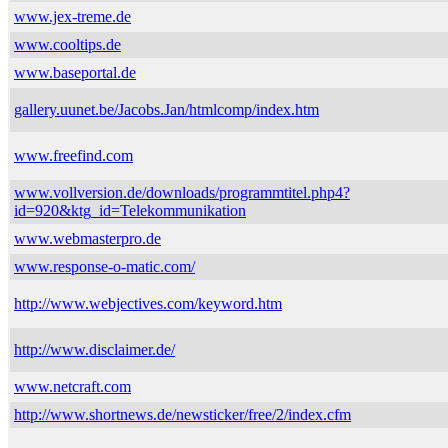
www.jex-treme.de
www.cooltips.de
www.baseportal.de
gallery.uunet.be/Jacobs.Jan/htmlcomp/index.htm
www.freefind.com
www.vollversion.de/downloads/programmtitel.php4?
id=920&ktg_id=Telekommunikation
www.webmasterpro.de
www.response-o-matic.com/
http://www.webjectives.com/keyword.htm
http://www.disclaimer.de/
www.netcraft.com
http://www.shortnews.de/newsticker/free/2/index.cfm