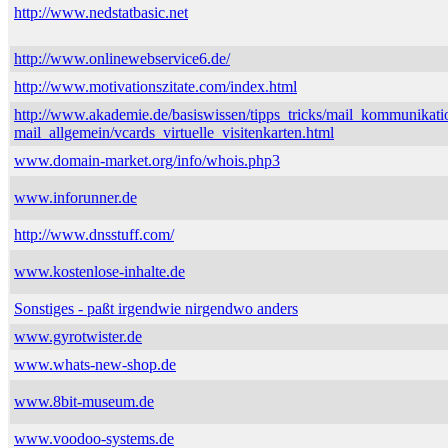
http://www.nedstatbasic.net
http://www.onlinewebservice6.de/
http://www.motivationszitate.com/index.html
http://www.akademie.de/basiswissen/tipps_tricks/mail_kommunikati
mail_allgemein/vcards_virtuelle_visitenkarten.html
www.domain-market.org/info/whois.php3
www.inforunner.de
http://www.dnsstuff.com/
www.kostenlose-inhalte.de
Sonstiges - paßt irgendwie nirgendwo anders
www.gyrotwister.de
www.whats-new-shop.de
www.8bit-museum.de
www.voodoo-systems.de