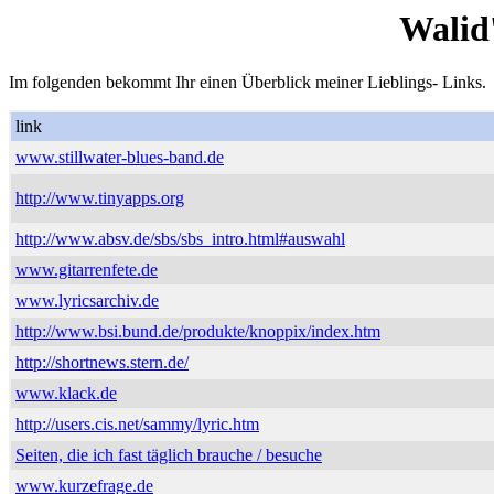
Walid
Im folgenden bekommt Ihr einen Überblick meiner Lieblings- Links.
link
www.stillwater-blues-band.de
http://www.tinyapps.org
http://www.absv.de/sbs/sbs_intro.html#auswahl
www.gitarrenfete.de
www.lyricsarchiv.de
http://www.bsi.bund.de/produkte/knoppix/index.htm
http://shortnews.stern.de/
www.klack.de
http://users.cis.net/sammy/lyric.htm
Seiten, die ich fast täglich brauche / besuche
www.kurzefrage.de