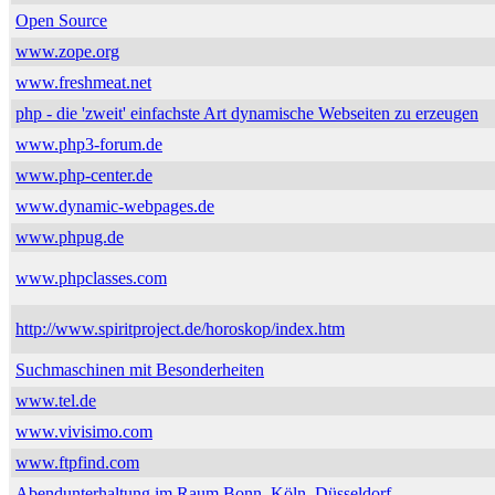
Open Source
www.zope.org
www.freshmeat.net
php - die 'zweit' einfachste Art dynamische Webseiten zu erzeugen
www.php3-forum.de
www.php-center.de
www.dynamic-webpages.de
www.phpug.de
www.phpclasses.com
http://www.spiritproject.de/horoskop/index.htm
Suchmaschinen mit Besonderheiten
www.tel.de
www.vivisimo.com
www.ftpfind.com
Abendunterhaltung im Raum Bonn, Köln, Düsseldorf