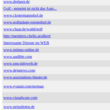
www.drglaser.de
Golf - gemeint ist nicht das Auto...
www.clostermannshof.de
www.golfanlage-roemerhof.de
www.chaar.de/walid/golf
http://members.chello.at/albert/
Interessante Dienste im WEB
www.primus-online.de
www.audible.com
www.sms-infowelt.de
www.dejanews.com
www.assoziations-blaster.de
www.ryanair.com/german
www.visualware.com
www.netzpiloten.de