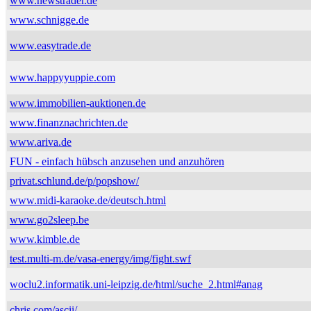
www.newstrader.de
www.schnigge.de
www.easytrade.de
www.happyyuppie.com
www.immobilien-auktionen.de
www.finanznachrichten.de
www.ariva.de
FUN - einfach hübsch anzusehen und anzuhören
privat.schlund.de/p/popshow/
www.midi-karaoke.de/deutsch.html
www.go2sleep.be
www.kimble.de
test.multi-m.de/vasa-energy/img/fight.swf
woclu2.informatik.uni-leipzig.de/html/suche_2.html#anag
chris.com/ascii/