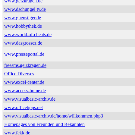
www.geizkragen.de
www.dschungel-tv.de
www.guenstiger.de
www.hobbythek.de
www.world-of-cheats.de
www.dasgrossez.de
www.presseportal.de
freesms.geizkragen.de
Office Diverses
www.excel-center.de
www.access-home.de
www.visualbasic-archiv.de
www.officetipps.net
www.visualbasic-archiv.de/home/willkommen.php3
Homepages von Freunden und Bekannten
www.fekk.de