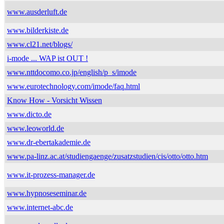
www.ausderluft.de
www.bilderkiste.de
www.cl21.net/blogs/
i-mode ... WAP ist OUT !
www.nttdocomo.co.jp/english/p_s/imode
www.eurotechnology.com/imode/faq.html
Know How - Vorsicht Wissen
www.dicto.de
www.leoworld.de
www.dr-ebertakademie.de
www.pa-linz.ac.at/studiengaenge/zusatzstudien/cis/otto/otto.htm
www.it-prozess-manager.de
www.hypnoseseminar.de
www.internet-abc.de