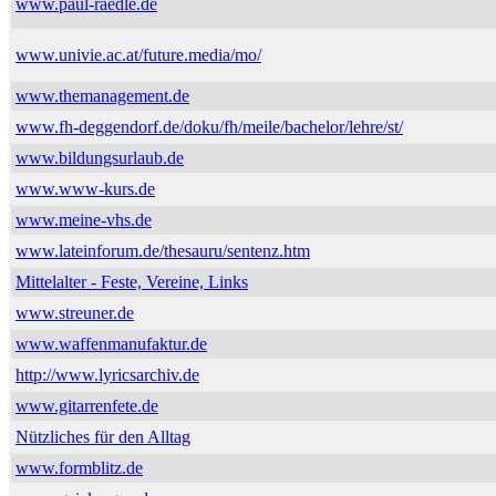
www.paul-raedle.de
www.univie.ac.at/future.media/mo/
www.themanagement.de
www.fh-deggendorf.de/doku/fh/meile/bachelor/lehre/st/
www.bildungsurlaub.de
www.www-kurs.de
www.meine-vhs.de
www.lateinforum.de/thesauru/sentenz.htm
Mittelalter - Feste, Vereine, Links
www.streuner.de
www.waffenmanufaktur.de
http://www.lyricsarchiv.de
www.gitarrenfete.de
Nützliches für den Alltag
www.formblitz.de