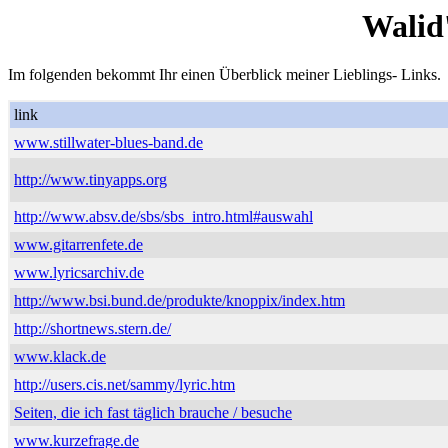
Walid
Im folgenden bekommt Ihr einen Überblick meiner Lieblings- Links.
link
www.stillwater-blues-band.de
http://www.tinyapps.org
http://www.absv.de/sbs/sbs_intro.html#auswahl
www.gitarrenfete.de
www.lyricsarchiv.de
http://www.bsi.bund.de/produkte/knoppix/index.htm
http://shortnews.stern.de/
www.klack.de
http://users.cis.net/sammy/lyric.htm
Seiten, die ich fast täglich brauche / besuche
www.kurzefrage.de