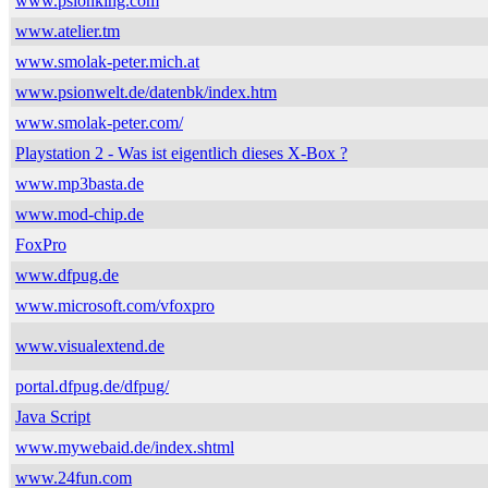
www.psionking.com
www.atelier.tm
www.smolak-peter.mich.at
www.psionwelt.de/datenbk/index.htm
www.smolak-peter.com/
Playstation 2 - Was ist eigentlich dieses X-Box ?
www.mp3basta.de
www.mod-chip.de
FoxPro
www.dfpug.de
www.microsoft.com/vfoxpro
www.visualextend.de
portal.dfpug.de/dfpug/
Java Script
www.mywebaid.de/index.shtml
www.24fun.com