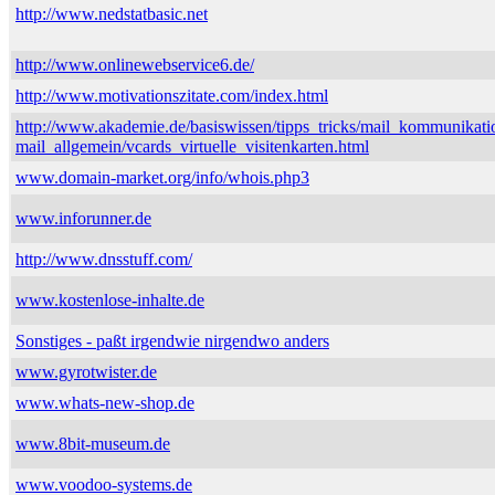
http://www.nedstatbasic.net
http://www.onlinewebservice6.de/
http://www.motivationszitate.com/index.html
http://www.akademie.de/basiswissen/tipps_tricks/mail_kommunikati
mail_allgemein/vcards_virtuelle_visitenkarten.html
www.domain-market.org/info/whois.php3
www.inforunner.de
http://www.dnsstuff.com/
www.kostenlose-inhalte.de
Sonstiges - paßt irgendwie nirgendwo anders
www.gyrotwister.de
www.whats-new-shop.de
www.8bit-museum.de
www.voodoo-systems.de