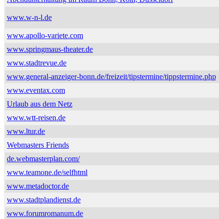
www.w-n-l.de
www.apollo-variete.com
www.springmaus-theater.de
www.stadtrevue.de
www.general-anzeiger-bonn.de/freizeit/tipstermine/tippstermine.php
www.eventax.com
Urlaub aus dem Netz
www.wtt-reisen.de
www.ltur.de
Webmasters Friends
de.webmasterplan.com/
www.teamone.de/selfhtml
www.metadoctor.de
www.stadtplandienst.de
www.forumromanum.de