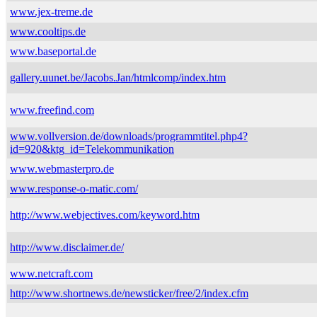
www.jex-treme.de
www.cooltips.de
www.baseportal.de
gallery.uunet.be/Jacobs.Jan/htmlcomp/index.htm
www.freefind.com
www.vollversion.de/downloads/programmtitel.php4?
id=920&ktg_id=Telekommunikation
www.webmasterpro.de
www.response-o-matic.com/
http://www.webjectives.com/keyword.htm
http://www.disclaimer.de/
www.netcraft.com
http://www.shortnews.de/newsticker/free/2/index.cfm