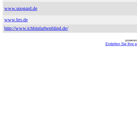
www.snogard.de
www.hrs.de
http://www.ichbinfarbenblind.de/
powered
Erstellen Sie Ihre