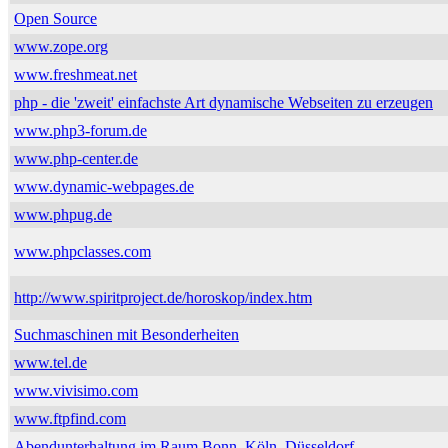
Open Source
www.zope.org
www.freshmeat.net
php - die 'zweit' einfachste Art dynamische Webseiten zu erzeugen
www.php3-forum.de
www.php-center.de
www.dynamic-webpages.de
www.phpug.de
www.phpclasses.com
http://www.spiritproject.de/horoskop/index.htm
Suchmaschinen mit Besonderheiten
www.tel.de
www.vivisimo.com
www.ftpfind.com
Abendunterhaltung im Raum Bonn, Köln, Düsseldorf