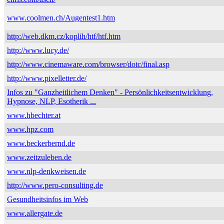
www.coolmen.ch/Augentest1.htm
http://web.dkm.cz/koplih/htf/htf.htm
http://www.lucy.de/
http://www.cinemaware.com/browser/dotc/final.asp
http://www.pixelletter.de/
Infos zu "Ganzheitlichem Denken" - Persönlichkeitsentwicklung,
Hypnose, NLP, Esotherik ...
www.hbechter.at
www.hpz.com
www.beckerbernd.de
www.zeitzuleben.de
www.nlp-denkweisen.de
http://www.pero-consulting.de
Gesundheitsinfos im Web
www.allergate.de