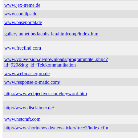
www.jex-treme.de
www.cooltips.de
www.baseportal.de
gallery.uunet.be/Jacobs.Jan/htmlcomp/index.htm
www.freefind.com
www.vollversion.de/downloads/programmtitel.php4?
id=920&ktg_id=Telekommunikation
www.webmasterpro.de
www.response-o-matic.com/
http://www.webjectives.com/keyword.htm
http://www.disclaimer.de/
www.netcraft.com
http://www.shortnews.de/newsticker/free/2/index.cfm