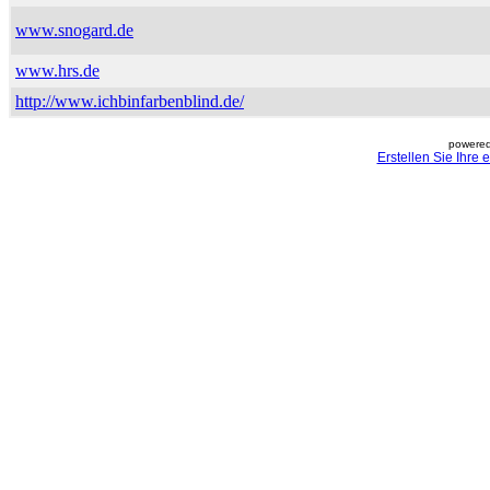
www.snogard.de
www.hrs.de
http://www.ichbinfarbenblind.de/
powered
Erstellen Sie Ihre