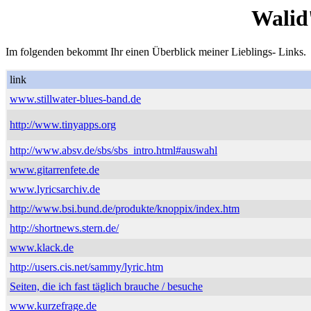
Walid
Im folgenden bekommt Ihr einen Überblick meiner Lieblings- Links.
link
www.stillwater-blues-band.de
http://www.tinyapps.org
http://www.absv.de/sbs/sbs_intro.html#auswahl
www.gitarrenfete.de
www.lyricsarchiv.de
http://www.bsi.bund.de/produkte/knoppix/index.htm
http://shortnews.stern.de/
www.klack.de
http://users.cis.net/sammy/lyric.htm
Seiten, die ich fast täglich brauche / besuche
www.kurzefrage.de