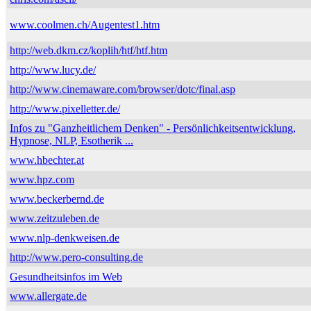
www.coolmen.ch/Augentest1.htm
http://web.dkm.cz/koplih/htf/htf.htm
http://www.lucy.de/
http://www.cinemaware.com/browser/dotc/final.asp
http://www.pixelletter.de/
Infos zu "Ganzheitlichem Denken" - Persönlichkeitsentwicklung,
Hypnose, NLP, Esotherik ...
www.hbechter.at
www.hpz.com
www.beckerbernd.de
www.zeitzuleben.de
www.nlp-denkweisen.de
http://www.pero-consulting.de
Gesundheitsinfos im Web
www.allergate.de