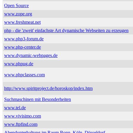
Open Source
www.zope.org
www.freshmeat.net
php - die 'zweit' einfachste Art dynamische Webseiten zu erzeugen
www.php3-forum.de
www.php-center.de
www.dynamic-webpages.de
www.phpug.de
www.phpclasses.com
http://www.spiritproject.de/horoskop/index.htm
Suchmaschinen mit Besonderheiten
www.tel.de
www.vivisimo.com
www.ftpfind.com
Abendunterhaltung im Raum Bonn, Köln, Düsseldorf