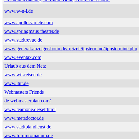
www.w-n-l.de
www.apollo-variete.com
www.springmaus-theater.de
www.stadtrevue.de
www.general-anzeiger-bonn.de/freizeit/tipstermine/tippstermine.php
www.eventax.com
Urlaub aus dem Netz
www.wtt-reisen.de
www.ltur.de
Webmasters Friends
de.webmasterplan.com/
www.teamone.de/selfhtml
www.metadoctor.de
www.stadtplandienst.de
www.forumromanum.de