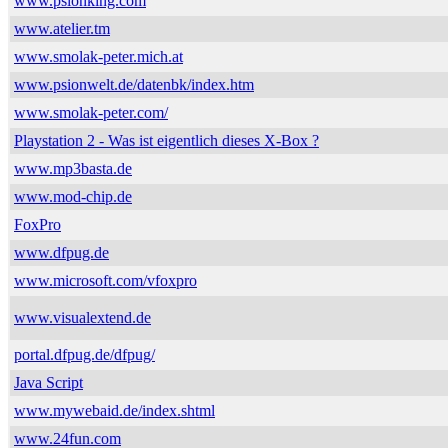
www.psionking.com
www.atelier.tm
www.smolak-peter.mich.at
www.psionwelt.de/datenbk/index.htm
www.smolak-peter.com/
Playstation 2 - Was ist eigentlich dieses X-Box ?
www.mp3basta.de
www.mod-chip.de
FoxPro
www.dfpug.de
www.microsoft.com/vfoxpro
www.visualextend.de
portal.dfpug.de/dfpug/
Java Script
www.mywebaid.de/index.shtml
www.24fun.com