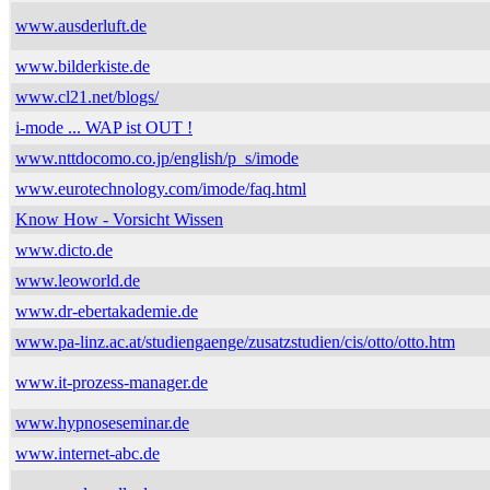
www.ausderluft.de
www.bilderkiste.de
www.cl21.net/blogs/
i-mode ... WAP ist OUT !
www.nttdocomo.co.jp/english/p_s/imode
www.eurotechnology.com/imode/faq.html
Know How - Vorsicht Wissen
www.dicto.de
www.leoworld.de
www.dr-ebertakademie.de
www.pa-linz.ac.at/studiengaenge/zusatzstudien/cis/otto/otto.htm
www.it-prozess-manager.de
www.hypnoseseminar.de
www.internet-abc.de