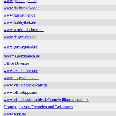
www.geizkragen.de
www.dschungel-tv.de
www.guenstiger.de
www.hobbythek.de
www.world-of-cheats.de
www.dasgrossez.de
www.presseportal.de
freesms.geizkragen.de
Office Diverses
www.excel-center.de
www.access-home.de
www.visualbasic-archiv.de
www.officetipps.net
www.visualbasic-archiv.de/home/willkommen.php3
Homepages von Freunden und Bekannten
www.fekk.de