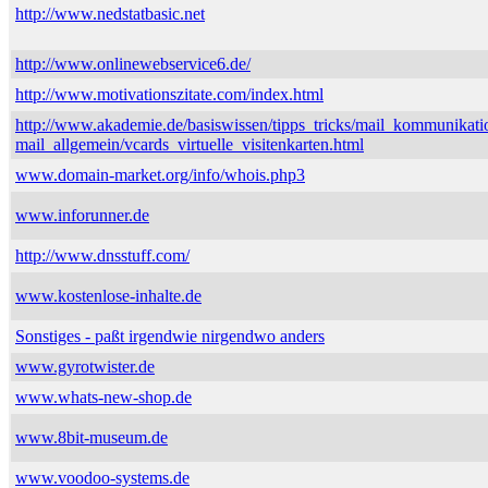
http://www.nedstatbasic.net
http://www.onlinewebservice6.de/
http://www.motivationszitate.com/index.html
http://www.akademie.de/basiswissen/tipps_tricks/mail_kommunikati
mail_allgemein/vcards_virtuelle_visitenkarten.html
www.domain-market.org/info/whois.php3
www.inforunner.de
http://www.dnsstuff.com/
www.kostenlose-inhalte.de
Sonstiges - paßt irgendwie nirgendwo anders
www.gyrotwister.de
www.whats-new-shop.de
www.8bit-museum.de
www.voodoo-systems.de