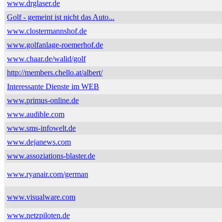
www.drglaser.de
Golf - gemeint ist nicht das Auto...
www.clostermannshof.de
www.golfanlage-roemerhof.de
www.chaar.de/walid/golf
http://members.chello.at/albert/
Interessante Dienste im WEB
www.primus-online.de
www.audible.com
www.sms-infowelt.de
www.dejanews.com
www.assoziations-blaster.de
www.ryanair.com/german
www.visualware.com
www.netzpiloten.de