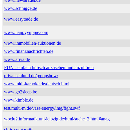
www.newstrader.de
www.schnigge.de
www.easytrade.de
www.happyyuppie.com
www.immobilien-auktionen.de
www.finanznachrichten.de
www.ariva.de
FUN - einfach hübsch anzusehen und anzuhören
privat.schlund.de/p/popshow/
www.midi-karaoke.de/deutsch.html
www.go2sleep.be
www.kimble.de
test.multi-m.de/vasa-energy/img/fight.swf
woclu2.informatik.uni-leipzig.de/html/suche_2.html#anag
chris.com/ascii/