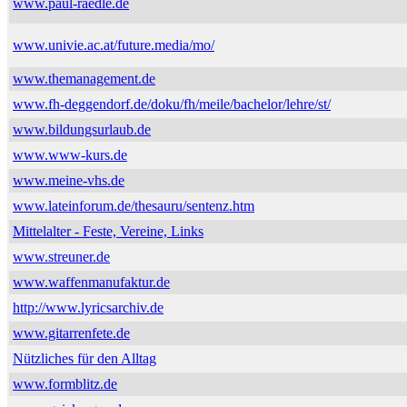
www.paul-raedle.de
www.univie.ac.at/future.media/mo/
www.themanagement.de
www.fh-deggendorf.de/doku/fh/meile/bachelor/lehre/st/
www.bildungsurlaub.de
www.www-kurs.de
www.meine-vhs.de
www.lateinforum.de/thesauru/sentenz.htm
Mittelalter - Feste, Vereine, Links
www.streuner.de
www.waffenmanufaktur.de
http://www.lyricsarchiv.de
www.gitarrenfete.de
Nützliches für den Alltag
www.formblitz.de