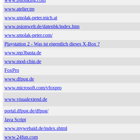
www.psionking.com
www.atelier.tm
www.smolak-peter.mich.at
www.psionwelt.de/datenbk/index.htm
www.smolak-peter.com/
Playstation 2 - Was ist eigentlich dieses X-Box ?
www.mp3basta.de
www.mod-chip.de
FoxPro
www.dfpug.de
www.microsoft.com/vfoxpro
www.visualextend.de
portal.dfpug.de/dfpug/
Java Script
www.mywebaid.de/index.shtml
www.24fun.com