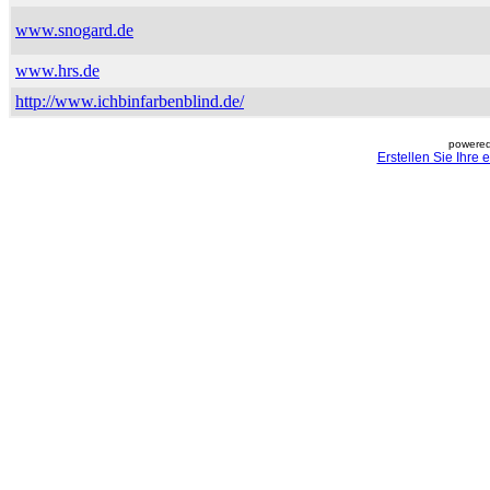
www.snogard.de
www.hrs.de
http://www.ichbinfarbenblind.de/
powered
Erstellen Sie Ihre