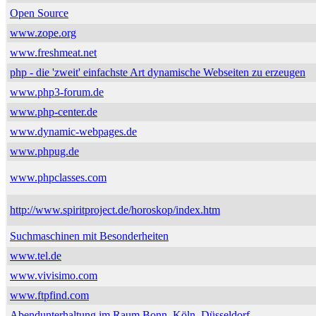
Open Source
www.zope.org
www.freshmeat.net
php - die 'zweit' einfachste Art dynamische Webseiten zu erzeugen
www.php3-forum.de
www.php-center.de
www.dynamic-webpages.de
www.phpug.de
www.phpclasses.com
http://www.spiritproject.de/horoskop/index.htm
Suchmaschinen mit Besonderheiten
www.tel.de
www.vivisimo.com
www.ftpfind.com
Abendunterhaltung im Raum Bonn, Köln, Düsseldorf