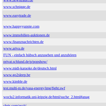
www.newstrader.de
www.schnigge.de
www.easytrade.de
www.happyyuppie.com
www.immobilien-auktionen.de
www.finanznachrichten.de
www.ariva.de
FUN - einfach hübsch anzusehen und anzuhören
privat.schlund.de/p/popshow/
www.midi-karaoke.de/deutsch.html
www.go2sleep.be
www.kimble.de
test.multi-m.de/vasa-energy/img/fight.swf
woclu2.informatik.uni-leipzig.de/html/suche_2.html#anag
chris.com/ascii/