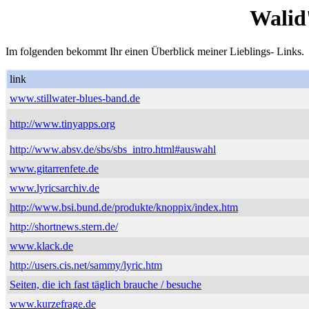
Walid
Im folgenden bekommt Ihr einen Überblick meiner Lieblings- Links.
link
www.stillwater-blues-band.de
http://www.tinyapps.org
http://www.absv.de/sbs/sbs_intro.html#auswahl
www.gitarrenfete.de
www.lyricsarchiv.de
http://www.bsi.bund.de/produkte/knoppix/index.htm
http://shortnews.stern.de/
www.klack.de
http://users.cis.net/sammy/lyric.htm
Seiten, die ich fast täglich brauche / besuche
www.kurzefrage.de