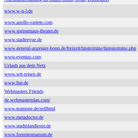
www.w-n-l.de
www.apollo-variete.com
www.springmaus-theater.de
www.stadtrevue.de
www.general-anzeiger-bonn.de/freizeit/tipstermine/tippstermine.php
www.eventax.com
Urlaub aus dem Netz
www.wtt-reisen.de
www.ltur.de
Webmasters Friends
de.webmasterplan.com/
www.teamone.de/selfhtml
www.metadoctor.de
www.stadtplandienst.de
www.forumromanum.de