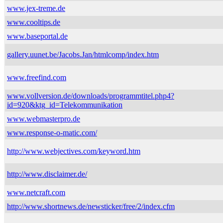
www.jex-treme.de
www.cooltips.de
www.baseportal.de
gallery.uunet.be/Jacobs.Jan/htmlcomp/index.htm
www.freefind.com
www.vollversion.de/downloads/programmtitel.php4?
id=920&ktg_id=Telekommunikation
www.webmasterpro.de
www.response-o-matic.com/
http://www.webjectives.com/keyword.htm
http://www.disclaimer.de/
www.netcraft.com
http://www.shortnews.de/newsticker/free/2/index.cfm