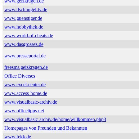
www.geizkragen.de
www.dschungel-tv.de
www.guenstiger.de
www.hobbythek.de
www.world-of-cheats.de
www.dasgrossez.de
www.presseportal.de
freesms.geizkragen.de
Office Diverses
www.excel-center.de
www.access-home.de
www.visualbasic-archiv.de
www.officetipps.net
www.visualbasic-archiv.de/home/willkommen.php3
Homepages von Freunden und Bekannten
www.fekk.de