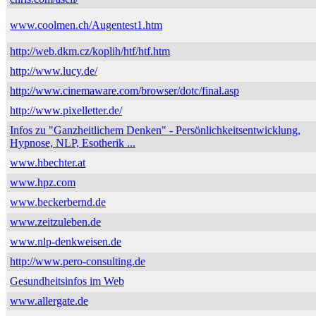
www.coolmen.ch/Augentest1.htm
http://web.dkm.cz/koplih/htf/htf.htm
http://www.lucy.de/
http://www.cinemaware.com/browser/dotc/final.asp
http://www.pixelletter.de/
Infos zu "Ganzheitlichem Denken" - Persönlichkeitsentwicklung,
Hypnose, NLP, Esotherik ...
www.hbechter.at
www.hpz.com
www.beckerbernd.de
www.zeitzuleben.de
www.nlp-denkweisen.de
http://www.pero-consulting.de
Gesundheitsinfos im Web
www.allergate.de