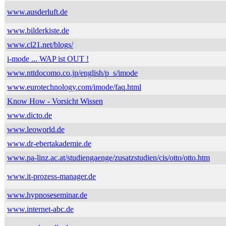
www.ausderluft.de
www.bilderkiste.de
www.cl21.net/blogs/
i-mode ... WAP ist OUT !
www.nttdocomo.co.jp/english/p_s/imode
www.eurotechnology.com/imode/faq.html
Know How - Vorsicht Wissen
www.dicto.de
www.leoworld.de
www.dr-ebertakademie.de
www.pa-linz.ac.at/studiengaenge/zusatzstudien/cis/otto/otto.htm
www.it-prozess-manager.de
www.hypnoseseminar.de
www.internet-abc.de