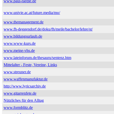
www.paul-raedle.de
www.univie.ac.at/future.media/mo/
www.themanagement.de
www.fh-deggendorf.de/doku/fh/meile/bachelor/lehre/st/
www.bildungsurlaub.de
www.www-kurs.de
www.meine-vhs.de
www.lateinforum.de/thesauru/sentenz.htm
Mittelalter - Feste, Vereine, Links
www.streuner.de
www.waffenmanufaktur.de
http://www.lyricsarchiv.de
www.gitarrenfete.de
Nützliches für den Alltag
www.formblitz.de