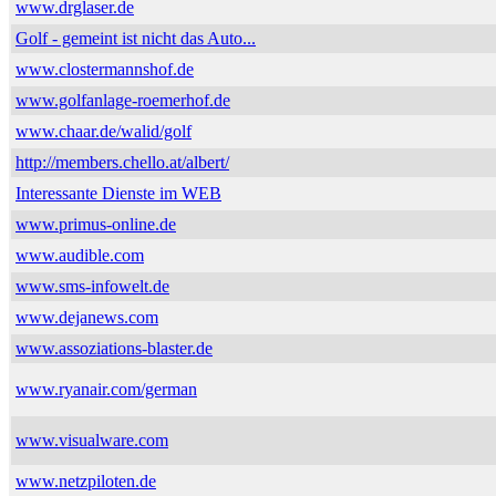
www.drglaser.de
Golf - gemeint ist nicht das Auto...
www.clostermannshof.de
www.golfanlage-roemerhof.de
www.chaar.de/walid/golf
http://members.chello.at/albert/
Interessante Dienste im WEB
www.primus-online.de
www.audible.com
www.sms-infowelt.de
www.dejanews.com
www.assoziations-blaster.de
www.ryanair.com/german
www.visualware.com
www.netzpiloten.de