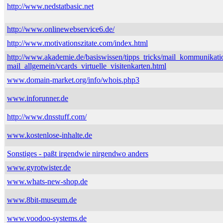
http://www.nedstatbasic.net
http://www.onlinewebservice6.de/
http://www.motivationszitate.com/index.html
http://www.akademie.de/basiswissen/tipps_tricks/mail_kommunikati
mail_allgemein/vcards_virtuelle_visitenkarten.html
www.domain-market.org/info/whois.php3
www.inforunner.de
http://www.dnsstuff.com/
www.kostenlose-inhalte.de
Sonstiges - paßt irgendwie nirgendwo anders
www.gyrotwister.de
www.whats-new-shop.de
www.8bit-museum.de
www.voodoo-systems.de