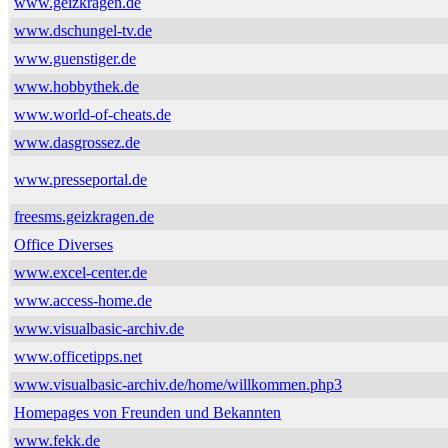
www.geizkragen.de
www.dschungel-tv.de
www.guenstiger.de
www.hobbythek.de
www.world-of-cheats.de
www.dasgrossez.de
www.presseportal.de
freesms.geizkragen.de
Office Diverses
www.excel-center.de
www.access-home.de
www.visualbasic-archiv.de
www.officetipps.net
www.visualbasic-archiv.de/home/willkommen.php3
Homepages von Freunden und Bekannten
www.fekk.de