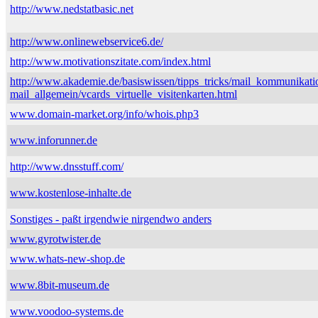
http://www.nedstatbasic.net
http://www.onlinewebservice6.de/
http://www.motivationszitate.com/index.html
http://www.akademie.de/basiswissen/tipps_tricks/mail_kommunikati
mail_allgemein/vcards_virtuelle_visitenkarten.html
www.domain-market.org/info/whois.php3
www.inforunner.de
http://www.dnsstuff.com/
www.kostenlose-inhalte.de
Sonstiges - paßt irgendwie nirgendwo anders
www.gyrotwister.de
www.whats-new-shop.de
www.8bit-museum.de
www.voodoo-systems.de