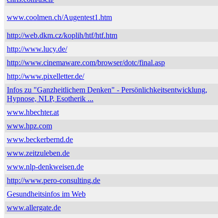
www.coolmen.ch/Augentest1.htm
http://web.dkm.cz/koplih/htf/htf.htm
http://www.lucy.de/
http://www.cinemaware.com/browser/dotc/final.asp
http://www.pixelletter.de/
Infos zu "Ganzheitlichem Denken" - Persönlichkeitsentwicklung,
Hypnose, NLP, Esotherik ...
www.hbechter.at
www.hpz.com
www.beckerbernd.de
www.zeitzuleben.de
www.nlp-denkweisen.de
http://www.pero-consulting.de
Gesundheitsinfos im Web
www.allergate.de