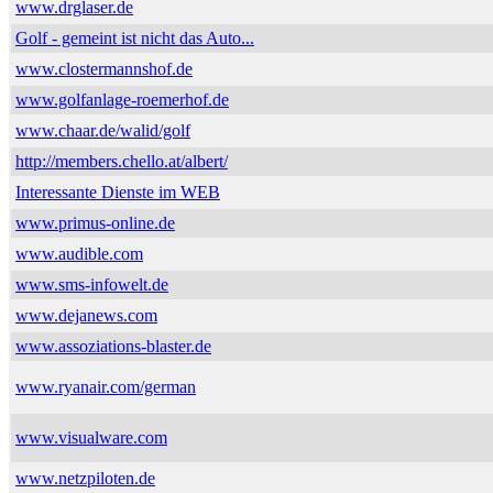
www.drglaser.de
Golf - gemeint ist nicht das Auto...
www.clostermannshof.de
www.golfanlage-roemerhof.de
www.chaar.de/walid/golf
http://members.chello.at/albert/
Interessante Dienste im WEB
www.primus-online.de
www.audible.com
www.sms-infowelt.de
www.dejanews.com
www.assoziations-blaster.de
www.ryanair.com/german
www.visualware.com
www.netzpiloten.de