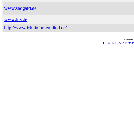
www.snogard.de
www.hrs.de
http://www.ichbinfarbenblind.de/
powered
Erstellen Sie Ihre