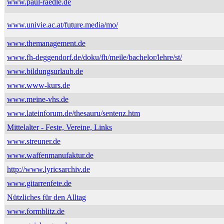
www.paul-raedle.de
www.univie.ac.at/future.media/mo/
www.themanagement.de
www.fh-deggendorf.de/doku/fh/meile/bachelor/lehre/st/
www.bildungsurlaub.de
www.www-kurs.de
www.meine-vhs.de
www.lateinforum.de/thesauru/sentenz.htm
Mittelalter - Feste, Vereine, Links
www.streuner.de
www.waffenmanufaktur.de
http://www.lyricsarchiv.de
www.gitarrenfete.de
Nützliches für den Alltag
www.formblitz.de