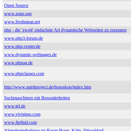
Open Source
www.zope.org
www.freshmeat.net
php - die 'zweit' einfachste Art dynamische Webseiten zu erzeugen
www.php3-forum.de
www.php-center.de
www.dynamic-webpages.de
www.phpug.de
www.phpclasses.com
http://www.spiritproject.de/horoskop/index.htm
Suchmaschinen mit Besonderheiten
www.tel.de
www.vivisimo.com
www.ftpfind.com
Abendunterhaltung im Raum Bonn, Köln, Düsseldorf