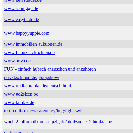
www.newstrader.de
www.schnigge.de
www.easytrade.de
www.happyyuppie.com
www.immobilien-auktionen.de
www.finanznachrichten.de
www.ariva.de
FUN - einfach hübsch anzusehen und anzuhören
privat.schlund.de/p/popshow/
www.midi-karaoke.de/deutsch.html
www.go2sleep.be
www.kimble.de
test.multi-m.de/vasa-energy/img/fight.swf
woclu2.informatik.uni-leipzig.de/html/suche_2.html#anag
chris.com/ascii/