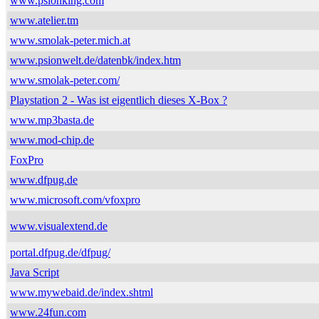
www.psionking.com
www.atelier.tm
www.smolak-peter.mich.at
www.psionwelt.de/datenbk/index.htm
www.smolak-peter.com/
Playstation 2 - Was ist eigentlich dieses X-Box ?
www.mp3basta.de
www.mod-chip.de
FoxPro
www.dfpug.de
www.microsoft.com/vfoxpro
www.visualextend.de
portal.dfpug.de/dfpug/
Java Script
www.mywebaid.de/index.shtml
www.24fun.com