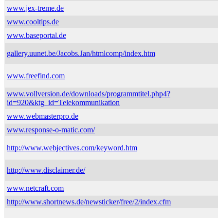
www.jex-treme.de
www.cooltips.de
www.baseportal.de
gallery.uunet.be/Jacobs.Jan/htmlcomp/index.htm
www.freefind.com
www.vollversion.de/downloads/programmtitel.php4?
id=920&ktg_id=Telekommunikation
www.webmasterpro.de
www.response-o-matic.com/
http://www.webjectives.com/keyword.htm
http://www.disclaimer.de/
www.netcraft.com
http://www.shortnews.de/newsticker/free/2/index.cfm