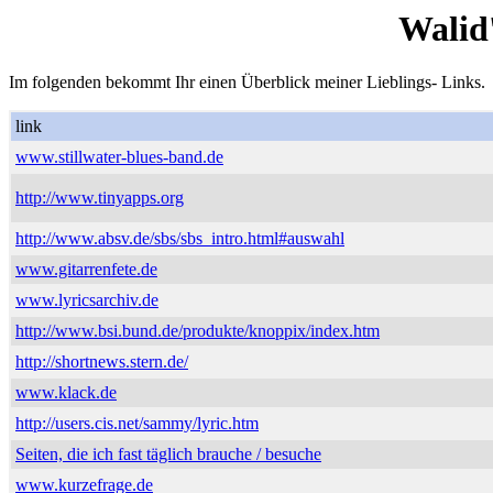
Walid
Im folgenden bekommt Ihr einen Überblick meiner Lieblings- Links.
link
www.stillwater-blues-band.de
http://www.tinyapps.org
http://www.absv.de/sbs/sbs_intro.html#auswahl
www.gitarrenfete.de
www.lyricsarchiv.de
http://www.bsi.bund.de/produkte/knoppix/index.htm
http://shortnews.stern.de/
www.klack.de
http://users.cis.net/sammy/lyric.htm
Seiten, die ich fast täglich brauche / besuche
www.kurzefrage.de