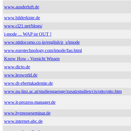
www.ausderluft.de
www.bilderkiste.de
www.cl21.net/blogs/
i-mode ... WAP ist OUT !
www.nttdocomo.co.jp/english/p_s/imode
www.eurotechnology.com/imode/faq.html
Know How - Vorsicht Wissen
www.dicto.de
www.leoworld.de
www.dr-ebertakademie.de
www.pa-linz.ac.at/studiengaenge/zusatzstudien/cis/otto/otto.htm
www.it-prozess-manager.de
www.hypnoseseminar.de
www.internet-abc.de