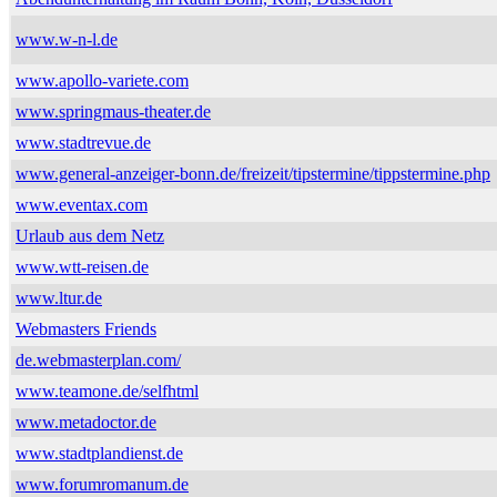
www.w-n-l.de
www.apollo-variete.com
www.springmaus-theater.de
www.stadtrevue.de
www.general-anzeiger-bonn.de/freizeit/tipstermine/tippstermine.php
www.eventax.com
Urlaub aus dem Netz
www.wtt-reisen.de
www.ltur.de
Webmasters Friends
de.webmasterplan.com/
www.teamone.de/selfhtml
www.metadoctor.de
www.stadtplandienst.de
www.forumromanum.de