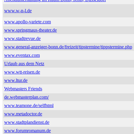
www.w-n-l.de
www.apollo-variete.com
www.springmaus-theater.de
www.stadtrevue.de
www.general-anzeiger-bonn.de/freizeit/tipstermine/tippstermine.php
www.eventax.com
Urlaub aus dem Netz
www.wtt-reisen.de
www.ltur.de
Webmasters Friends
de.webmasterplan.com/
www.teamone.de/selfhtml
www.metadoctor.de
www.stadtplandienst.de
www.forumromanum.de