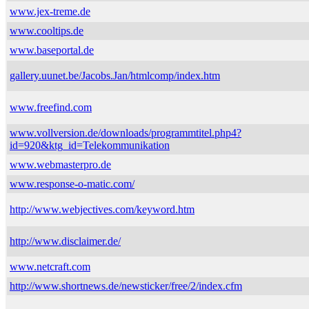
www.jex-treme.de
www.cooltips.de
www.baseportal.de
gallery.uunet.be/Jacobs.Jan/htmlcomp/index.htm
www.freefind.com
www.vollversion.de/downloads/programmtitel.php4?
id=920&ktg_id=Telekommunikation
www.webmasterpro.de
www.response-o-matic.com/
http://www.webjectives.com/keyword.htm
http://www.disclaimer.de/
www.netcraft.com
http://www.shortnews.de/newsticker/free/2/index.cfm