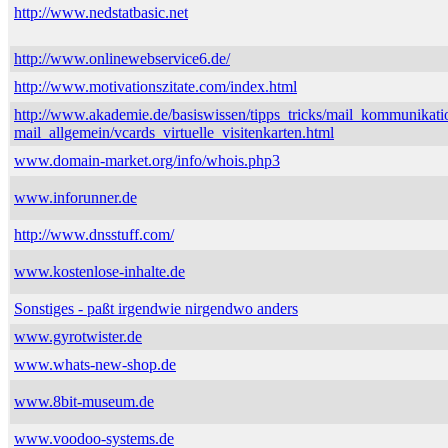
http://www.nedstatbasic.net
http://www.onlinewebservice6.de/
http://www.motivationszitate.com/index.html
http://www.akademie.de/basiswissen/tipps_tricks/mail_kommunikati
mail_allgemein/vcards_virtuelle_visitenkarten.html
www.domain-market.org/info/whois.php3
www.inforunner.de
http://www.dnsstuff.com/
www.kostenlose-inhalte.de
Sonstiges - paßt irgendwie nirgendwo anders
www.gyrotwister.de
www.whats-new-shop.de
www.8bit-museum.de
www.voodoo-systems.de