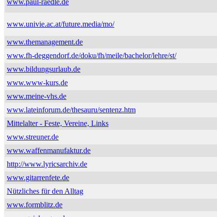
www.paul-raedle.de
www.univie.ac.at/future.media/mo/
www.themanagement.de
www.fh-deggendorf.de/doku/fh/meile/bachelor/lehre/st/
www.bildungsurlaub.de
www.www-kurs.de
www.meine-vhs.de
www.lateinforum.de/thesauru/sentenz.htm
Mittelalter - Feste, Vereine, Links
www.streuner.de
www.waffenmanufaktur.de
http://www.lyricsarchiv.de
www.gitarrenfete.de
Nützliches für den Alltag
www.formblitz.de