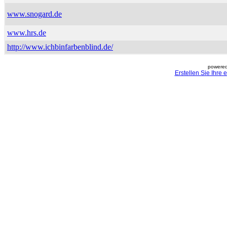
www.snogard.de
www.hrs.de
http://www.ichbinfarbenblind.de/
powered
Erstellen Sie Ihre