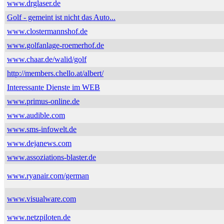
www.drglaser.de
Golf - gemeint ist nicht das Auto...
www.clostermannshof.de
www.golfanlage-roemerhof.de
www.chaar.de/walid/golf
http://members.chello.at/albert/
Interessante Dienste im WEB
www.primus-online.de
www.audible.com
www.sms-infowelt.de
www.dejanews.com
www.assoziations-blaster.de
www.ryanair.com/german
www.visualware.com
www.netzpiloten.de