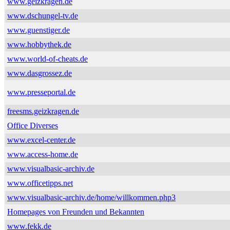
www.geizkragen.de
www.dschungel-tv.de
www.guenstiger.de
www.hobbythek.de
www.world-of-cheats.de
www.dasgrossez.de
www.presseportal.de
freesms.geizkragen.de
Office Diverses
www.excel-center.de
www.access-home.de
www.visualbasic-archiv.de
www.officetipps.net
www.visualbasic-archiv.de/home/willkommen.php3
Homepages von Freunden und Bekannten
www.fekk.de