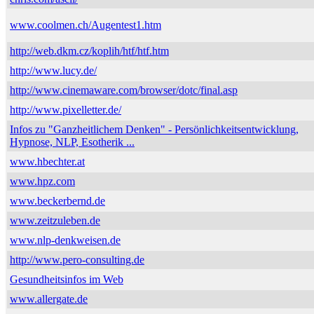
www.coolmen.ch/Augentest1.htm
http://web.dkm.cz/koplih/htf/htf.htm
http://www.lucy.de/
http://www.cinemaware.com/browser/dotc/final.asp
http://www.pixelletter.de/
Infos zu "Ganzheitlichem Denken" - Persönlichkeitsentwicklung,
Hypnose, NLP, Esotherik ...
www.hbechter.at
www.hpz.com
www.beckerbernd.de
www.zeitzuleben.de
www.nlp-denkweisen.de
http://www.pero-consulting.de
Gesundheitsinfos im Web
www.allergate.de