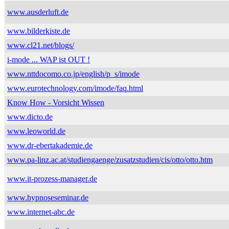
www.ausderluft.de
www.bilderkiste.de
www.cl21.net/blogs/
i-mode ... WAP ist OUT !
www.nttdocomo.co.jp/english/p_s/imode
www.eurotechnology.com/imode/faq.html
Know How - Vorsicht Wissen
www.dicto.de
www.leoworld.de
www.dr-ebertakademie.de
www.pa-linz.ac.at/studiengaenge/zusatzstudien/cis/otto/otto.htm
www.it-prozess-manager.de
www.hypnoseseminar.de
www.internet-abc.de