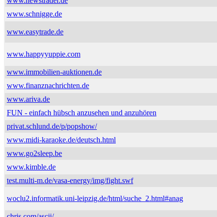
www.newstrader.de
www.schnigge.de
www.easytrade.de
www.happyyuppie.com
www.immobilien-auktionen.de
www.finanznachrichten.de
www.ariva.de
FUN - einfach hübsch anzusehen und anzuhören
privat.schlund.de/p/popshow/
www.midi-karaoke.de/deutsch.html
www.go2sleep.be
www.kimble.de
test.multi-m.de/vasa-energy/img/fight.swf
woclu2.informatik.uni-leipzig.de/html/suche_2.html#anag
chris.com/ascii/