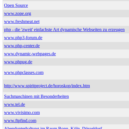
Open Source
www.zope.org
www.freshmeat.net
php - die 'zweit' einfachste Art dynamische Webseiten zu erzeugen
www.php3-forum.de
www.php-center.de
www.dynamic-webpages.de
www.phpug.de
www.phpclasses.com
http://www.spiritproject.de/horoskop/index.htm
Suchmaschinen mit Besonderheiten
www.tel.de
www.vivisimo.com
www.ftpfind.com
Abendunterhaltung im Raum Bonn, Köln, Düsseldorf