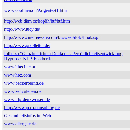
www.coolmen.ch/Augentest1.htm
http://web.dkm.cz/koplih/htf/htf.htm
http://www.lucy.de/
http://www.cinemaware.com/browser/dotc/final.asp
http://www.pixelletter.de/
Infos zu "Ganzheitlichem Denken" - Persönlichkeitsentwicklung,
Hypnose, NLP, Esotherik ...
www.hbechter.at
www.hpz.com
www.beckerbernd.de
www.zeitzuleben.de
www.nlp-denkweisen.de
http://www.pero-consulting.de
Gesundheitsinfos im Web
www.allergate.de