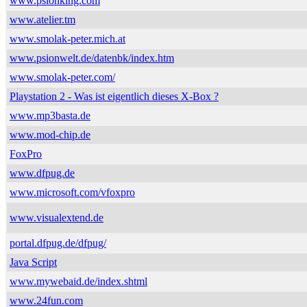
www.psionking.com
www.atelier.tm
www.smolak-peter.mich.at
www.psionwelt.de/datenbk/index.htm
www.smolak-peter.com/
Playstation 2 - Was ist eigentlich dieses X-Box ?
www.mp3basta.de
www.mod-chip.de
FoxPro
www.dfpug.de
www.microsoft.com/vfoxpro
www.visualextend.de
portal.dfpug.de/dfpug/
Java Script
www.mywebaid.de/index.shtml
www.24fun.com