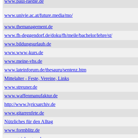
www.paul-raedle.de
www.univie.ac.at/future.media/mo/
www.themanagement.de
www.fh-deggendorf.de/doku/fh/meile/bachelor/lehre/st/
www.bildungsurlaub.de
www.www-kurs.de
www.meine-vhs.de
www.lateinforum.de/thesauru/sentenz.htm
Mittelalter - Feste, Vereine, Links
www.streuner.de
www.waffenmanufaktur.de
http://www.lyricsarchiv.de
www.gitarrenfete.de
Nützliches für den Alltag
www.formblitz.de