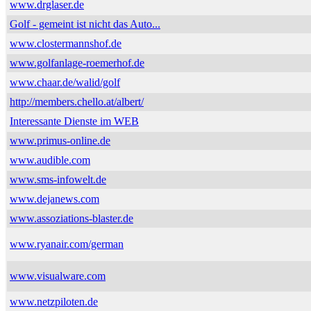
www.drglaser.de
Golf - gemeint ist nicht das Auto...
www.clostermannshof.de
www.golfanlage-roemerhof.de
www.chaar.de/walid/golf
http://members.chello.at/albert/
Interessante Dienste im WEB
www.primus-online.de
www.audible.com
www.sms-infowelt.de
www.dejanews.com
www.assoziations-blaster.de
www.ryanair.com/german
www.visualware.com
www.netzpiloten.de