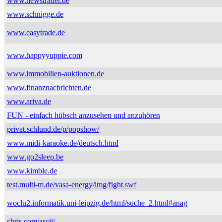
www.newstrader.de
www.schnigge.de
www.easytrade.de
www.happyyuppie.com
www.immobilien-auktionen.de
www.finanznachrichten.de
www.ariva.de
FUN - einfach hübsch anzusehen und anzuhören
privat.schlund.de/p/popshow/
www.midi-karaoke.de/deutsch.html
www.go2sleep.be
www.kimble.de
test.multi-m.de/vasa-energy/img/fight.swf
woclu2.informatik.uni-leipzig.de/html/suche_2.html#anag
chris.com/ascii/