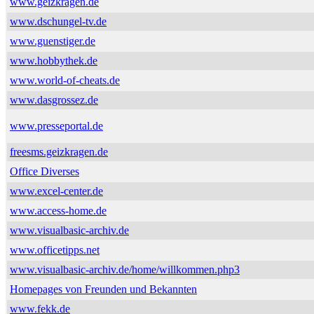
www.geizkragen.de
www.dschungel-tv.de
www.guenstiger.de
www.hobbythek.de
www.world-of-cheats.de
www.dasgrossez.de
www.presseportal.de
freesms.geizkragen.de
Office Diverses
www.excel-center.de
www.access-home.de
www.visualbasic-archiv.de
www.officetipps.net
www.visualbasic-archiv.de/home/willkommen.php3
Homepages von Freunden und Bekannten
www.fekk.de