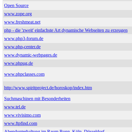
Open Source
www.zope.org
www.freshmeat.net
php - die 'zweit' einfachste Art dynamische Webseiten zu erzeugen
www.php3-forum.de
www.php-center.de
www.dynamic-webpages.de
www.phpug.de
www.phpclasses.com
http://www.spiritproject.de/horoskop/index.htm
Suchmaschinen mit Besonderheiten
www.tel.de
www.vivisimo.com
www.ftpfind.com
Abendunterhaltung im Raum Bonn, Köln, Düsseldorf