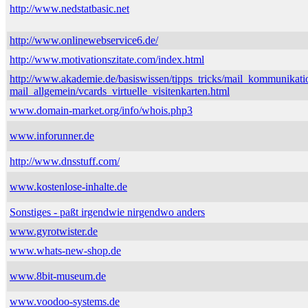
http://www.nedstatbasic.net
http://www.onlinewebservice6.de/
http://www.motivationszitate.com/index.html
http://www.akademie.de/basiswissen/tipps_tricks/mail_kommunikati
mail_allgemein/vcards_virtuelle_visitenkarten.html
www.domain-market.org/info/whois.php3
www.inforunner.de
http://www.dnsstuff.com/
www.kostenlose-inhalte.de
Sonstiges - paßt irgendwie nirgendwo anders
www.gyrotwister.de
www.whats-new-shop.de
www.8bit-museum.de
www.voodoo-systems.de