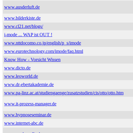
www.ausderluft.de
www.bilderkiste.de
www.cl21.net/blogs/
i-mode ... WAP ist OUT !
www.nttdocomo.co.jp/english/p_s/imode
www.eurotechnology.com/imode/faq.html
Know How - Vorsicht Wissen
www.dicto.de
www.leoworld.de
www.dr-ebertakademie.de
www.pa-linz.ac.at/studiengaenge/zusatzstudien/cis/otto/otto.htm
www.it-prozess-manager.de
www.hypnoseseminar.de
www.internet-abc.de