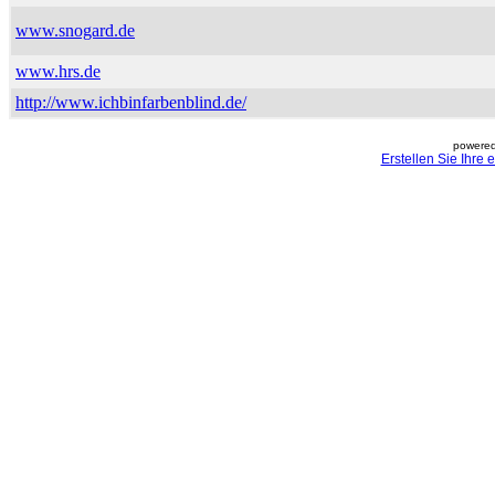
www.snogard.de
www.hrs.de
http://www.ichbinfarbenblind.de/
powered
Erstellen Sie Ihre