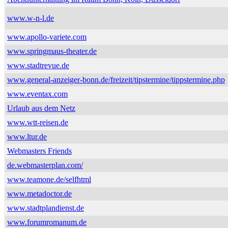
www.w-n-l.de
www.apollo-variete.com
www.springmaus-theater.de
www.stadtrevue.de
www.general-anzeiger-bonn.de/freizeit/tipstermine/tippstermine.php
www.eventax.com
Urlaub aus dem Netz
www.wtt-reisen.de
www.ltur.de
Webmasters Friends
de.webmasterplan.com/
www.teamone.de/selfhtml
www.metadoctor.de
www.stadtplandienst.de
www.forumromanum.de