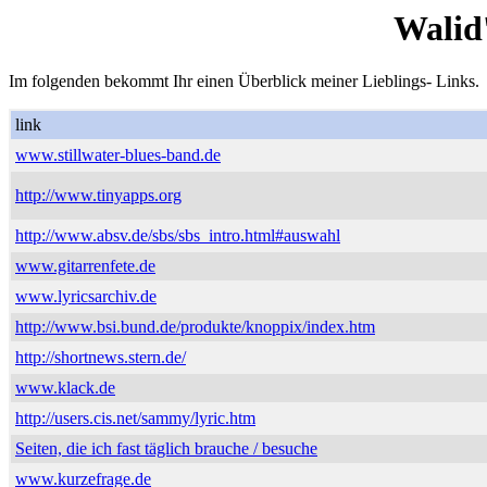
Walid
Im folgenden bekommt Ihr einen Überblick meiner Lieblings- Links.
link
www.stillwater-blues-band.de
http://www.tinyapps.org
http://www.absv.de/sbs/sbs_intro.html#auswahl
www.gitarrenfete.de
www.lyricsarchiv.de
http://www.bsi.bund.de/produkte/knoppix/index.htm
http://shortnews.stern.de/
www.klack.de
http://users.cis.net/sammy/lyric.htm
Seiten, die ich fast täglich brauche / besuche
www.kurzefrage.de