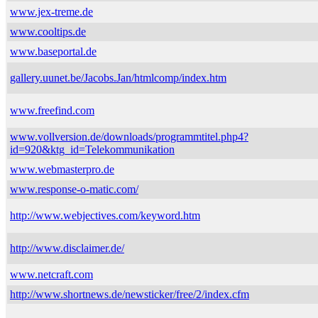
www.jex-treme.de
www.cooltips.de
www.baseportal.de
gallery.uunet.be/Jacobs.Jan/htmlcomp/index.htm
www.freefind.com
www.vollversion.de/downloads/programmtitel.php4?
id=920&ktg_id=Telekommunikation
www.webmasterpro.de
www.response-o-matic.com/
http://www.webjectives.com/keyword.htm
http://www.disclaimer.de/
www.netcraft.com
http://www.shortnews.de/newsticker/free/2/index.cfm