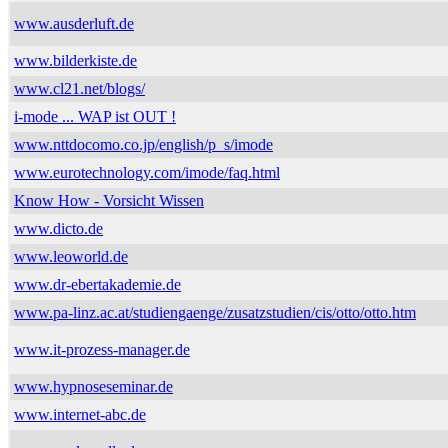
www.ausderluft.de
www.bilderkiste.de
www.cl21.net/blogs/
i-mode ... WAP ist OUT !
www.nttdocomo.co.jp/english/p_s/imode
www.eurotechnology.com/imode/faq.html
Know How - Vorsicht Wissen
www.dicto.de
www.leoworld.de
www.dr-ebertakademie.de
www.pa-linz.ac.at/studiengaenge/zusatzstudien/cis/otto/otto.htm
www.it-prozess-manager.de
www.hypnoseseminar.de
www.internet-abc.de