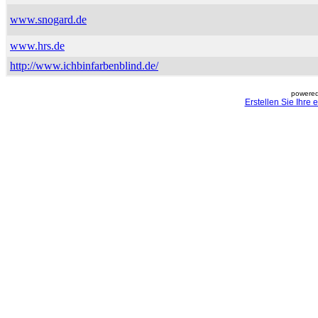
www.snogard.de
www.hrs.de
http://www.ichbinfarbenblind.de/
powered
Erstellen Sie Ihre