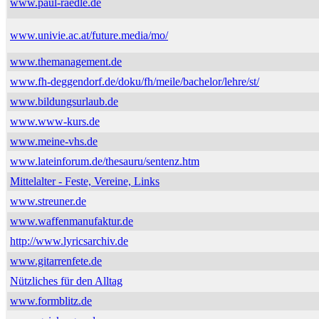
www.paul-raedle.de
www.univie.ac.at/future.media/mo/
www.themanagement.de
www.fh-deggendorf.de/doku/fh/meile/bachelor/lehre/st/
www.bildungsurlaub.de
www.www-kurs.de
www.meine-vhs.de
www.lateinforum.de/thesauru/sentenz.htm
Mittelalter - Feste, Vereine, Links
www.streuner.de
www.waffenmanufaktur.de
http://www.lyricsarchiv.de
www.gitarrenfete.de
Nützliches für den Alltag
www.formblitz.de