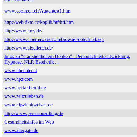
www.coolmen.ch/Augentest1.htm
http://web.dkm.cz/koplih/htf/htf.htm
http://www.lucy.de/
http://www.cinemaware.com/browser/dotc/final.asp
http://www.pixelletter.de/
Infos zu "Ganzheitlichem Denken" - Persönlichkeitsentwicklung,
Hypnose, NLP, Esotherik ...
www.hbechter.at
www.hpz.com
www.beckerbernd.de
www.zeitzuleben.de
www.nlp-denkweisen.de
http://www.pero-consulting.de
Gesundheitsinfos im Web
www.allergate.de