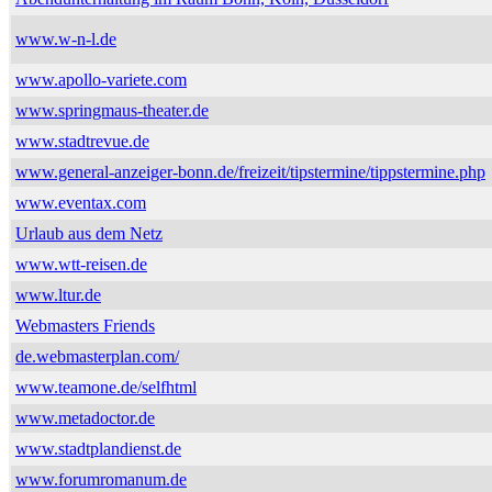
www.w-n-l.de
www.apollo-variete.com
www.springmaus-theater.de
www.stadtrevue.de
www.general-anzeiger-bonn.de/freizeit/tipstermine/tippstermine.php
www.eventax.com
Urlaub aus dem Netz
www.wtt-reisen.de
www.ltur.de
Webmasters Friends
de.webmasterplan.com/
www.teamone.de/selfhtml
www.metadoctor.de
www.stadtplandienst.de
www.forumromanum.de