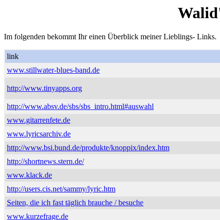
Walid
Im folgenden bekommt Ihr einen Überblick meiner Lieblings- Links.
link
www.stillwater-blues-band.de
http://www.tinyapps.org
http://www.absv.de/sbs/sbs_intro.html#auswahl
www.gitarrenfete.de
www.lyricsarchiv.de
http://www.bsi.bund.de/produkte/knoppix/index.htm
http://shortnews.stern.de/
www.klack.de
http://users.cis.net/sammy/lyric.htm
Seiten, die ich fast täglich brauche / besuche
www.kurzefrage.de