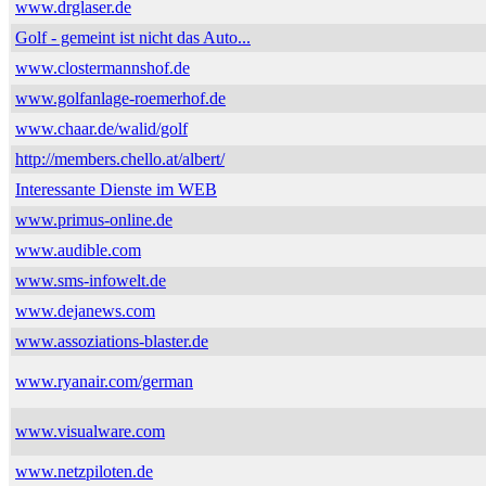
www.drglaser.de
Golf - gemeint ist nicht das Auto...
www.clostermannshof.de
www.golfanlage-roemerhof.de
www.chaar.de/walid/golf
http://members.chello.at/albert/
Interessante Dienste im WEB
www.primus-online.de
www.audible.com
www.sms-infowelt.de
www.dejanews.com
www.assoziations-blaster.de
www.ryanair.com/german
www.visualware.com
www.netzpiloten.de