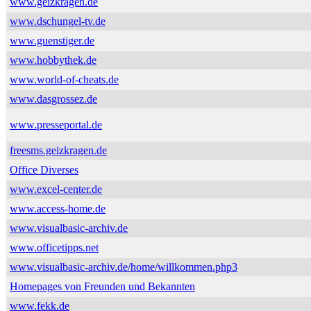
www.geizkragen.de
www.dschungel-tv.de
www.guenstiger.de
www.hobbythek.de
www.world-of-cheats.de
www.dasgrossez.de
www.presseportal.de
freesms.geizkragen.de
Office Diverses
www.excel-center.de
www.access-home.de
www.visualbasic-archiv.de
www.officetipps.net
www.visualbasic-archiv.de/home/willkommen.php3
Homepages von Freunden und Bekannten
www.fekk.de