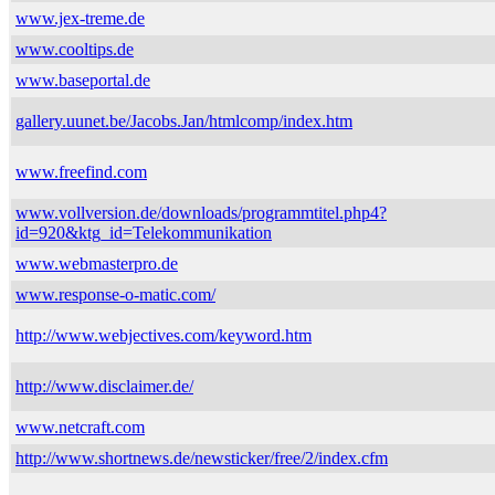
www.jex-treme.de
www.cooltips.de
www.baseportal.de
gallery.uunet.be/Jacobs.Jan/htmlcomp/index.htm
www.freefind.com
www.vollversion.de/downloads/programmtitel.php4?
id=920&ktg_id=Telekommunikation
www.webmasterpro.de
www.response-o-matic.com/
http://www.webjectives.com/keyword.htm
http://www.disclaimer.de/
www.netcraft.com
http://www.shortnews.de/newsticker/free/2/index.cfm