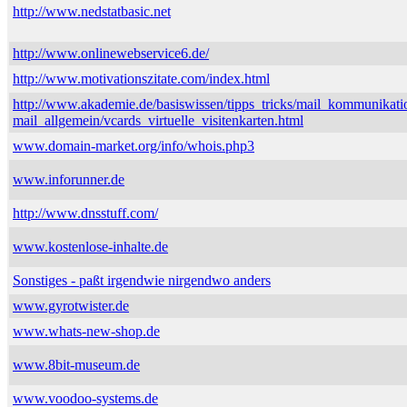
http://www.nedstatbasic.net
http://www.onlinewebservice6.de/
http://www.motivationszitate.com/index.html
http://www.akademie.de/basiswissen/tipps_tricks/mail_kommunikati
mail_allgemein/vcards_virtuelle_visitenkarten.html
www.domain-market.org/info/whois.php3
www.inforunner.de
http://www.dnsstuff.com/
www.kostenlose-inhalte.de
Sonstiges - paßt irgendwie nirgendwo anders
www.gyrotwister.de
www.whats-new-shop.de
www.8bit-museum.de
www.voodoo-systems.de