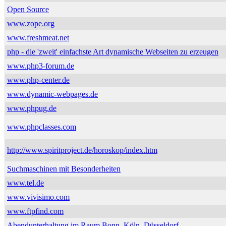
Open Source
www.zope.org
www.freshmeat.net
php - die 'zweit' einfachste Art dynamische Webseiten zu erzeugen
www.php3-forum.de
www.php-center.de
www.dynamic-webpages.de
www.phpug.de
www.phpclasses.com
http://www.spiritproject.de/horoskop/index.htm
Suchmaschinen mit Besonderheiten
www.tel.de
www.vivisimo.com
www.ftpfind.com
Abendunterhaltung im Raum Bonn, Köln, Düsseldorf