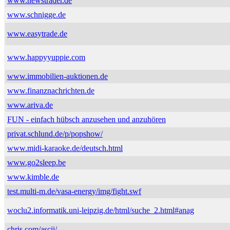
www.newstrader.de
www.schnigge.de
www.easytrade.de
www.happyyuppie.com
www.immobilien-auktionen.de
www.finanznachrichten.de
www.ariva.de
FUN - einfach hübsch anzusehen und anzuhören
privat.schlund.de/p/popshow/
www.midi-karaoke.de/deutsch.html
www.go2sleep.be
www.kimble.de
test.multi-m.de/vasa-energy/img/fight.swf
woclu2.informatik.uni-leipzig.de/html/suche_2.html#anag
chris.com/ascii/