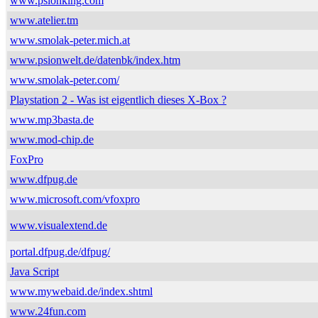
www.psionking.com
www.atelier.tm
www.smolak-peter.mich.at
www.psionwelt.de/datenbk/index.htm
www.smolak-peter.com/
Playstation 2 - Was ist eigentlich dieses X-Box ?
www.mp3basta.de
www.mod-chip.de
FoxPro
www.dfpug.de
www.microsoft.com/vfoxpro
www.visualextend.de
portal.dfpug.de/dfpug/
Java Script
www.mywebaid.de/index.shtml
www.24fun.com