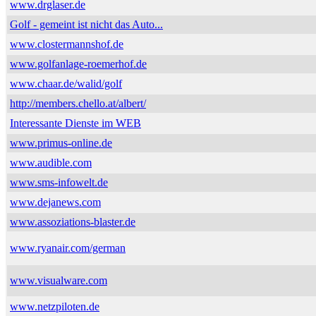
www.drglaser.de
Golf - gemeint ist nicht das Auto...
www.clostermannshof.de
www.golfanlage-roemerhof.de
www.chaar.de/walid/golf
http://members.chello.at/albert/
Interessante Dienste im WEB
www.primus-online.de
www.audible.com
www.sms-infowelt.de
www.dejanews.com
www.assoziations-blaster.de
www.ryanair.com/german
www.visualware.com
www.netzpiloten.de