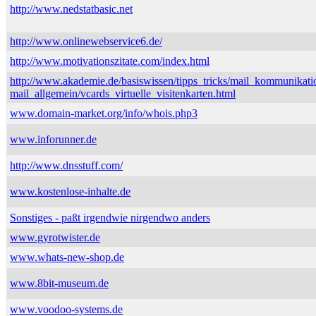
http://www.nedstatbasic.net
http://www.onlinewebservice6.de/
http://www.motivationszitate.com/index.html
http://www.akademie.de/basiswissen/tipps_tricks/mail_kommunikati
mail_allgemein/vcards_virtuelle_visitenkarten.html
www.domain-market.org/info/whois.php3
www.inforunner.de
http://www.dnsstuff.com/
www.kostenlose-inhalte.de
Sonstiges - paßt irgendwie nirgendwo anders
www.gyrotwister.de
www.whats-new-shop.de
www.8bit-museum.de
www.voodoo-systems.de