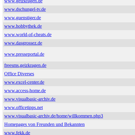
www.geizkragen.de
www.dschungel-tv.de
www.guenstiger.de
www.hobbythek.de
www.world-of-cheats.de
www.dasgrossez.de
www.presseportal.de
freesms.geizkragen.de
Office Diverses
www.excel-center.de
www.access-home.de
www.visualbasic-archiv.de
www.officetipps.net
www.visualbasic-archiv.de/home/willkommen.php3
Homepages von Freunden und Bekannten
www.fekk.de