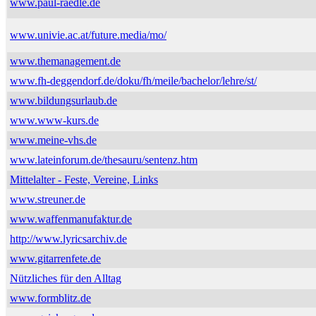
www.paul-raedle.de
www.univie.ac.at/future.media/mo/
www.themanagement.de
www.fh-deggendorf.de/doku/fh/meile/bachelor/lehre/st/
www.bildungsurlaub.de
www.www-kurs.de
www.meine-vhs.de
www.lateinforum.de/thesauru/sentenz.htm
Mittelalter - Feste, Vereine, Links
www.streuner.de
www.waffenmanufaktur.de
http://www.lyricsarchiv.de
www.gitarrenfete.de
Nützliches für den Alltag
www.formblitz.de