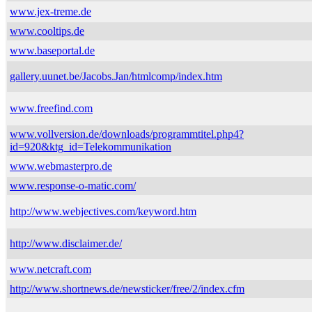
www.jex-treme.de
www.cooltips.de
www.baseportal.de
gallery.uunet.be/Jacobs.Jan/htmlcomp/index.htm
www.freefind.com
www.vollversion.de/downloads/programmtitel.php4?
id=920&ktg_id=Telekommunikation
www.webmasterpro.de
www.response-o-matic.com/
http://www.webjectives.com/keyword.htm
http://www.disclaimer.de/
www.netcraft.com
http://www.shortnews.de/newsticker/free/2/index.cfm