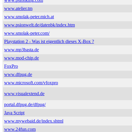
www.psionking.com
www.atelier.tm
www.smolak-peter.mich.at
www.psionwelt.de/datenbk/index.htm
www.smolak-peter.com/
Playstation 2 - Was ist eigentlich dieses X-Box ?
www.mp3basta.de
www.mod-chip.de
FoxPro
www.dfpug.de
www.microsoft.com/vfoxpro
www.visualextend.de
portal.dfpug.de/dfpug/
Java Script
www.mywebaid.de/index.shtml
www.24fun.com