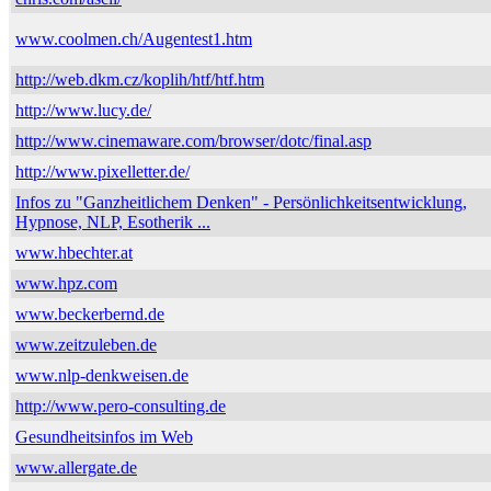
www.coolmen.ch/Augentest1.htm
http://web.dkm.cz/koplih/htf/htf.htm
http://www.lucy.de/
http://www.cinemaware.com/browser/dotc/final.asp
http://www.pixelletter.de/
Infos zu "Ganzheitlichem Denken" - Persönlichkeitsentwicklung,
Hypnose, NLP, Esotherik ...
www.hbechter.at
www.hpz.com
www.beckerbernd.de
www.zeitzuleben.de
www.nlp-denkweisen.de
http://www.pero-consulting.de
Gesundheitsinfos im Web
www.allergate.de