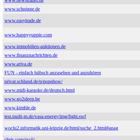
www.newstrader.de
www.schnigge.de
www.easytrade.de
www.happyyuppie.com
www.immobilien-auktionen.de
www.finanznachrichten.de
www.ariva.de
FUN - einfach hübsch anzusehen und anzuhören
privat.schlund.de/p/popshow/
www.midi-karaoke.de/deutsch.html
www.go2sleep.be
www.kimble.de
test.multi-m.de/vasa-energy/img/fight.swf
woclu2.informatik.uni-leipzig.de/html/suche_2.html#anag
chris.com/ascii/