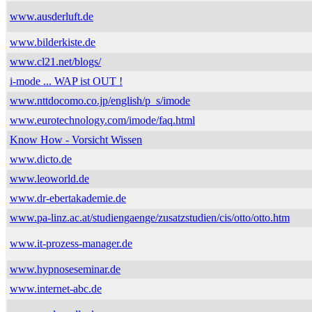
www.ausderluft.de
www.bilderkiste.de
www.cl21.net/blogs/
i-mode ... WAP ist OUT !
www.nttdocomo.co.jp/english/p_s/imode
www.eurotechnology.com/imode/faq.html
Know How - Vorsicht Wissen
www.dicto.de
www.leoworld.de
www.dr-ebertakademie.de
www.pa-linz.ac.at/studiengaenge/zusatzstudien/cis/otto/otto.htm
www.it-prozess-manager.de
www.hypnoseseminar.de
www.internet-abc.de