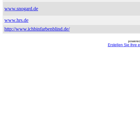
www.snogard.de
www.hrs.de
http://www.ichbinfarbenblind.de/
powered
Erstellen Sie Ihre