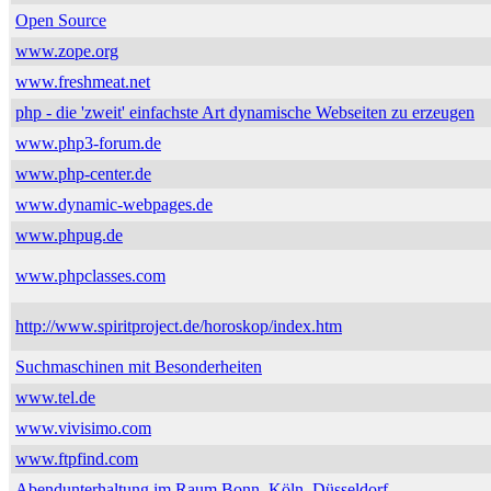
Open Source
www.zope.org
www.freshmeat.net
php - die 'zweit' einfachste Art dynamische Webseiten zu erzeugen
www.php3-forum.de
www.php-center.de
www.dynamic-webpages.de
www.phpug.de
www.phpclasses.com
http://www.spiritproject.de/horoskop/index.htm
Suchmaschinen mit Besonderheiten
www.tel.de
www.vivisimo.com
www.ftpfind.com
Abendunterhaltung im Raum Bonn, Köln, Düsseldorf