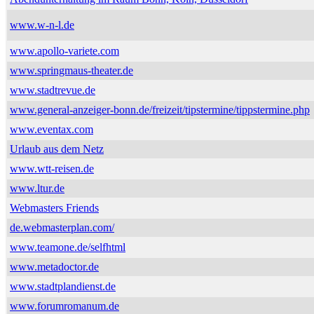
www.w-n-l.de
www.apollo-variete.com
www.springmaus-theater.de
www.stadtrevue.de
www.general-anzeiger-bonn.de/freizeit/tipstermine/tippstermine.php
www.eventax.com
Urlaub aus dem Netz
www.wtt-reisen.de
www.ltur.de
Webmasters Friends
de.webmasterplan.com/
www.teamone.de/selfhtml
www.metadoctor.de
www.stadtplandienst.de
www.forumromanum.de