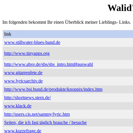
Walid
Im folgenden bekommt Ihr einen Überblick meiner Lieblings- Links.
link
www.stillwater-blues-band.de
http://www.tinyapps.org
http://www.absv.de/sbs/sbs_intro.html#auswahl
www.gitarrenfete.de
www.lyricsarchiv.de
http://www.bsi.bund.de/produkte/knoppix/index.htm
http://shortnews.stern.de/
www.klack.de
http://users.cis.net/sammy/lyric.htm
Seiten, die ich fast täglich brauche / besuche
www.kurzefrage.de