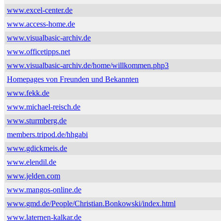
www.excel-center.de
www.access-home.de
www.visualbasic-archiv.de
www.officetipps.net
www.visualbasic-archiv.de/home/willkommen.php3
Homepages von Freunden und Bekannten
www.fekk.de
www.michael-reisch.de
www.sturmberg.de
members.tripod.de/hhgabi
www.gdickmeis.de
www.elendil.de
www.jelden.com
www.mangos-online.de
www.gmd.de/People/Christian.Bonkowski/index.html
www.laternen-kalkar.de