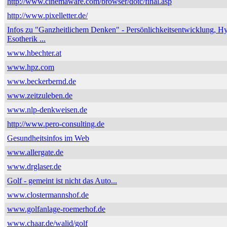
http://www.cinemaware.com/browser/dotc/final.asp
http://www.pixelletter.de/
Infos zu "Ganzheitlichem Denken" - Persönlichkeitsentwicklung, H
Esotherik ...
www.hbechter.at
www.hpz.com
www.beckerbernd.de
www.zeitzuleben.de
www.nlp-denkweisen.de
http://www.pero-consulting.de
Gesundheitsinfos im Web
www.allergate.de
www.drglaser.de
Golf - gemeint ist nicht das Auto...
www.clostermannshof.de
www.golfanlage-roemerhof.de
www.chaar.de/walid/golf