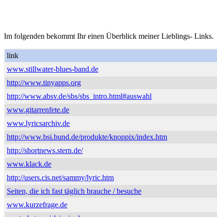
Im folgenden bekommt Ihr einen Überblick meiner Lieblings- Links.
link
www.stillwater-blues-band.de
http://www.tinyapps.org
http://www.absv.de/sbs/sbs_intro.html#auswahl
www.gitarrenfete.de
www.lyricsarchiv.de
http://www.bsi.bund.de/produkte/knoppix/index.htm
http://shortnews.stern.de/
www.klack.de
http://users.cis.net/sammy/lyric.htm
Seiten, die ich fast täglich brauche / besuche
www.kurzefrage.de