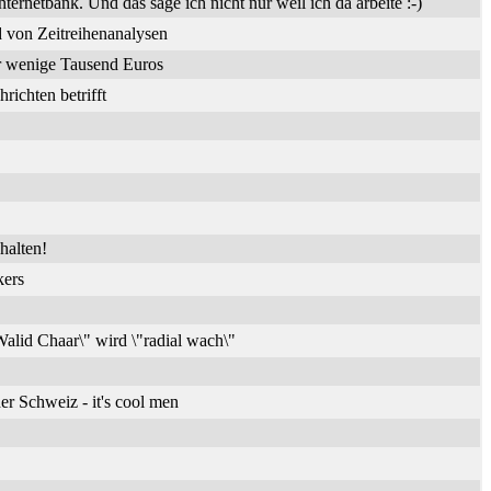
nternetbank. Und das sage ich nicht nur weil ich da arbeite :-)
 von Zeitreihenanalysen
ür wenige Tausend Euros
ichten betrifft
halten!
kers
alid Chaar\" wird \"radial wach\"
er Schweiz - it's cool men