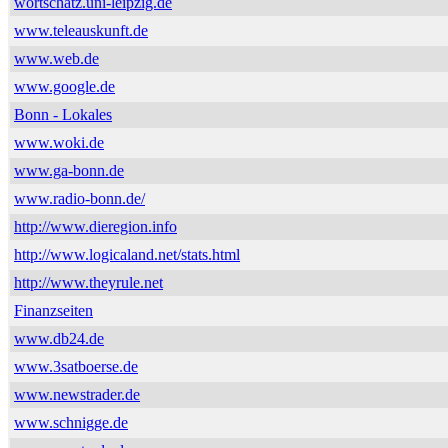
wortschatz.uni-leipzig.de
www.teleauskunft.de
www.web.de
www.google.de
Bonn - Lokales
www.woki.de
www.ga-bonn.de
www.radio-bonn.de/
http://www.dieregion.info
http://www.logicaland.net/stats.html
http://www.theyrule.net
Finanzseiten
www.db24.de
www.3satboerse.de
www.newstrader.de
www.schnigge.de