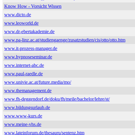
Know How - Vorsicht Wissen
www.dicto.de
www.leoworld.de
www.dr-ebertakademie.de
www.pa-linz.ac.at/studiengaenge/zusatzstudien/cis/otto/otto.htm
www.it-prozess-manager.de
www.hypnoseseminar.de
www.internet-abc.de
www.paul-raedle.de
www.univie.ac.at/future.media/mo/
www.themanagement.de
www.fh-deggendorf.de/doku/fh/meile/bachelor/lehre/st/
www.bildungsurlaub.de
www.www-kurs.de
www.meine-vhs.de
www.lateinforum.de/thesauru/sentenz.htm