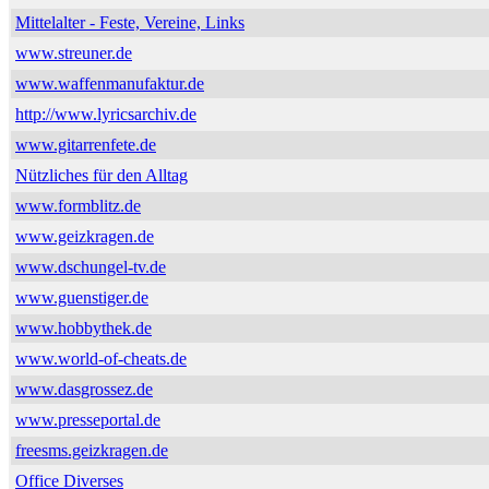
Mittelalter - Feste, Vereine, Links
www.streuner.de
www.waffenmanufaktur.de
http://www.lyricsarchiv.de
www.gitarrenfete.de
Nützliches für den Alltag
www.formblitz.de
www.geizkragen.de
www.dschungel-tv.de
www.guenstiger.de
www.hobbythek.de
www.world-of-cheats.de
www.dasgrossez.de
www.presseportal.de
freesms.geizkragen.de
Office Diverses