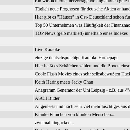
Ein wirklich tolle, hervorragende unglaublich gute I
Täglich neue Prognosen für deutsche Aktien anhand
Hier gibt es "Häuser" in Ost- Deutschland schon f
Top 50 Unternehmen was Häufigkeit der Finanznachr
TOP News (gelb markiert) innerhalb eines Indexes
Live Karaoke
einzige deutschsprachige Karaoke Homepage
Hier heißt es Schäfchen zählen und die Boxen einsc
Coole Flash Movies eines sehr selbstbewußten Hac
Keith Haring meets Jacky Chan
Anagramm Generator der Uni Leipzig - z.B. aus \"W
ASCII Bilder
Augentests und noch sehr viel mehr luschtiges aus d
Kranke Filmchen von kranken Menschen....
zweimal hingucken...