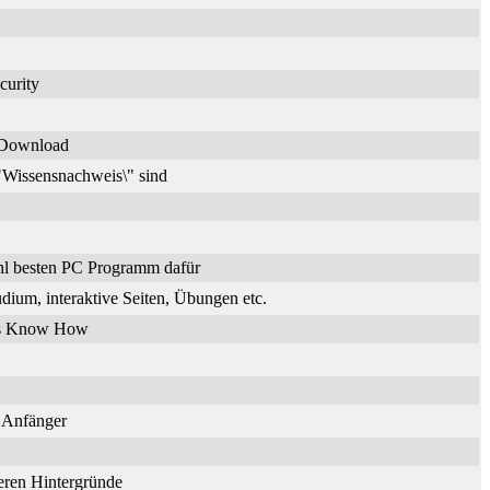
curity
n Download
\"Wissensnachweis\" sind
hl besten PC Programm dafür
dium, interaktive Seiten, Übungen etc.
ches Know How
r Anfänger
deren Hintergründe