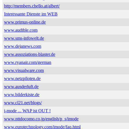
http://members.chello.at/albert/
Interessante Dienste im WEB
www.primus-online.de
www.audible.com
www.sms-infowelt.de
www.dejanews.com
www.assoziations-blaster.de
www.ryanair.com/german
www.visualware.com
www.netzpiloten.de
www.ausderluft.de
www.bilderkiste.de
www.cl21.net/blogs/
i-mode ... WAP ist OUT !
www.nttdocomo.co.jp/english/p_s/imode
www.eurotechnology.com/imode/faq.html