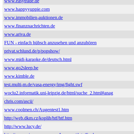
www.easytrade.de
www.happyyuppie.com
www.immobilien-auktionen.de
www.finanznachrichten.de
www.ariva.de
FUN - einfach hübsch anzusehen und anzuhören
privat.schlund.de/p/popshow/
www.midi-karaoke.de/deutsch.html
www.go2sleep.be
www.kimble.de
test.multi-m.de/vasa-energy/img/fight.swf
woclu2.informatik.uni-leipzig.de/html/suche_2.html#anag
chris.com/ascii/
www.coolmen.ch/Augentest1.htm
http://web.dkm.cz/koplih/htf/htf.htm
http://www.lucy.de/