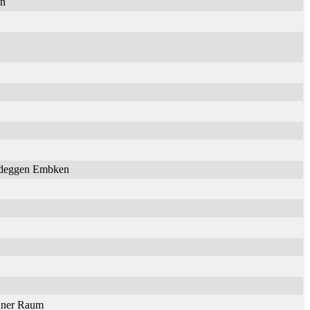
en
Nideggen Embken
onner Raum