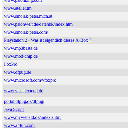
www.psionking.com
www.atelier.tm
www.smolak-peter.mich.at
www.psionwelt.de/datenbk/index.htm
www.smolak-peter.com/
Playstation 2 - Was ist eigentlich dieses X-Box ?
www.mp3basta.de
www.mod-chip.de
FoxPro
www.dfpug.de
www.microsoft.com/vfoxpro
www.visualextend.de
portal.dfpug.de/dfpug/
Java Script
www.mywebaid.de/index.shtml
www.24fun.com