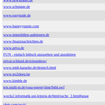
www.newstrader.de
www.schnigge.de
www.easytrade.de
www.happyyuppie.com
www.immobilien-auktionen.de
www.finanznachrichten.de
www.ariva.de
FUN - einfach hübsch anzusehen und anzuhören
privat.schlund.de/p/popshow/
www.midi-karaoke.de/deutsch.html
www.go2sleep.be
www.kimble.de
test.multi-m.de/vasa-energy/img/fight.swf
woclu2.informatik.uni-leipzig.de/html/suche_2.html#anag
chris.com/ascii/