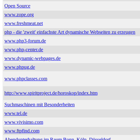
Open Source
www.zope.org
www.freshmeat.net
php - die 'zweit' einfachste Art dynamische Webseiten zu erzeugen
www.php3-forum.de
www.php-center.de
www.dynamic-webpages.de
www.phpug.de
www.phpclasses.com
http://www.spiritproject.de/horoskop/index.htm
Suchmaschinen mit Besonderheiten
www.tel.de
www.vivisimo.com
www.ftpfind.com
Abendunterhaltung im Raum Bonn, Köln, Düsseldorf