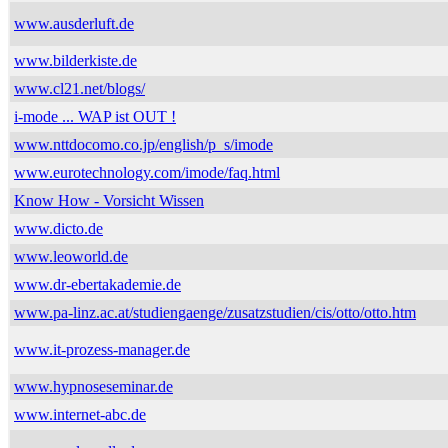
www.ausderluft.de
www.bilderkiste.de
www.cl21.net/blogs/
i-mode ... WAP ist OUT !
www.nttdocomo.co.jp/english/p_s/imode
www.eurotechnology.com/imode/faq.html
Know How - Vorsicht Wissen
www.dicto.de
www.leoworld.de
www.dr-ebertakademie.de
www.pa-linz.ac.at/studiengaenge/zusatzstudien/cis/otto/otto.htm
www.it-prozess-manager.de
www.hypnoseseminar.de
www.internet-abc.de