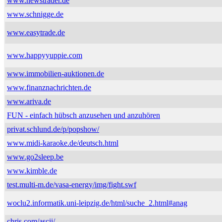
www.newstrader.de
www.schnigge.de
www.easytrade.de
www.happyyuppie.com
www.immobilien-auktionen.de
www.finanznachrichten.de
www.ariva.de
FUN - einfach hübsch anzusehen und anzuhören
privat.schlund.de/p/popshow/
www.midi-karaoke.de/deutsch.html
www.go2sleep.be
www.kimble.de
test.multi-m.de/vasa-energy/img/fight.swf
woclu2.informatik.uni-leipzig.de/html/suche_2.html#anag
chris.com/ascii/