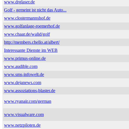
www.drglaser.de
Golf - gemeint ist nicht das Auto...
www.clostermannshof.de
www.golfanlage-roemerhof.de
www.chaar.de/walid/golf
http://members.chello.at/albert/
Interessante Dienste im WEB
www.primus-online.de
www.audible.com
www.sms-infowelt.de
www.dejanews.com
www.assoziations-blaster.de
www.ryanair.com/german
www.visualware.com
www.netzpiloten.de