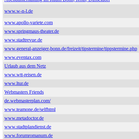
www.w-n-l.de
www.apollo-variete.com
www.springmaus-theater.de
www.stadtrevue.de
www.general-anzeiger-bonn.de/freizeit/tipstermine/tippstermine.php
www.eventax.com
Urlaub aus dem Netz
www.wtt-reisen.de
www.ltur.de
Webmasters Friends
de.webmasterplan.com/
www.teamone.de/selfhtml
www.metadoctor.de
www.stadtplandienst.de
www.forumromanum.de