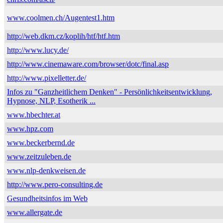
www.coolmen.ch/Augentest1.htm
http://web.dkm.cz/koplih/htf/htf.htm
http://www.lucy.de/
http://www.cinemaware.com/browser/dotc/final.asp
http://www.pixelletter.de/
Infos zu "Ganzheitlichem Denken" - Persönlichkeitsentwicklung,
Hypnose, NLP, Esotherik ...
www.hbechter.at
www.hpz.com
www.beckerbernd.de
www.zeitzuleben.de
www.nlp-denkweisen.de
http://www.pero-consulting.de
Gesundheitsinfos im Web
www.allergate.de