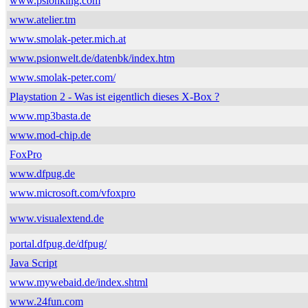
www.psionking.com
www.atelier.tm
www.smolak-peter.mich.at
www.psionwelt.de/datenbk/index.htm
www.smolak-peter.com/
Playstation 2 - Was ist eigentlich dieses X-Box ?
www.mp3basta.de
www.mod-chip.de
FoxPro
www.dfpug.de
www.microsoft.com/vfoxpro
www.visualextend.de
portal.dfpug.de/dfpug/
Java Script
www.mywebaid.de/index.shtml
www.24fun.com