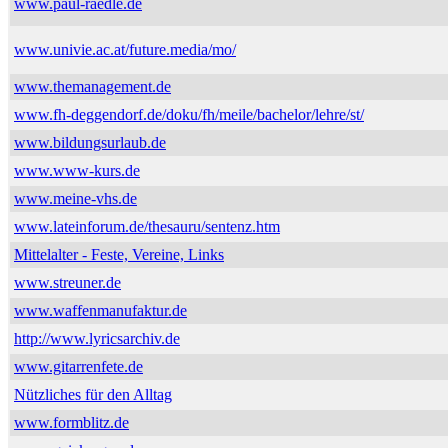
www.paul-raedle.de
www.univie.ac.at/future.media/mo/
www.themanagement.de
www.fh-deggendorf.de/doku/fh/meile/bachelor/lehre/st/
www.bildungsurlaub.de
www.www-kurs.de
www.meine-vhs.de
www.lateinforum.de/thesauru/sentenz.htm
Mittelalter - Feste, Vereine, Links
www.streuner.de
www.waffenmanufaktur.de
http://www.lyricsarchiv.de
www.gitarrenfete.de
Nützliches für den Alltag
www.formblitz.de