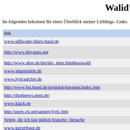
Walid
Im folgenden bekommt Ihr einen Überblick meiner Lieblings- Links.
link
www.stillwater-blues-band.de
http://www.tinyapps.org
http://www.absv.de/sbs/sbs_intro.html#auswahl
www.gitarrenfete.de
www.lyricsarchiv.de
http://www.bsi.bund.de/produkte/knoppix/index.htm
http://shortnews.stern.de/
www.klack.de
http://users.cis.net/sammy/lyric.htm
Seiten, die ich fast täglich brauche / besuche
www.kurzefrage.de