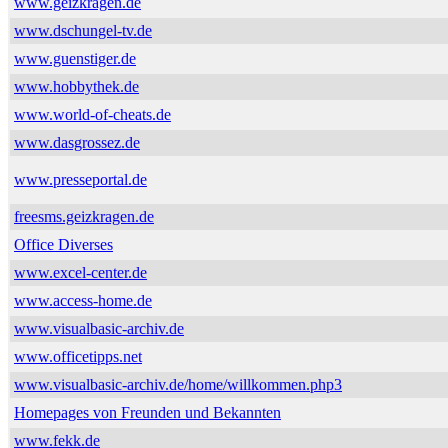
www.geizkragen.de
www.dschungel-tv.de
www.guenstiger.de
www.hobbythek.de
www.world-of-cheats.de
www.dasgrossez.de
www.presseportal.de
freesms.geizkragen.de
Office Diverses
www.excel-center.de
www.access-home.de
www.visualbasic-archiv.de
www.officetipps.net
www.visualbasic-archiv.de/home/willkommen.php3
Homepages von Freunden und Bekannten
www.fekk.de