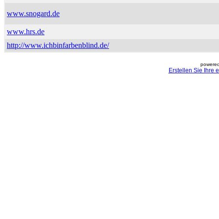
www.snogard.de
www.hrs.de
http://www.ichbinfarbenblind.de/
powered
Erstellen Sie Ihre