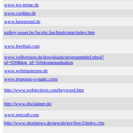
www.jex-treme.de
www.cooltips.de
www.baseportal.de
gallery.uunet.be/Jacobs.Jan/htmlcomp/index.htm
www.freefind.com
www.vollversion.de/downloads/programmtitel.php4?
id=920&ktg_id=Telekommunikation
www.webmasterpro.de
www.response-o-matic.com/
http://www.webjectives.com/keyword.htm
http://www.disclaimer.de/
www.netcraft.com
http://www.shortnews.de/newsticker/free/2/index.cfm