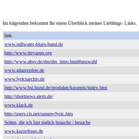
Im folgenden bekommt Ihr einen Überblick meiner Lieblings- Links.
link
www.stillwater-blues-band.de
http://www.tinyapps.org
http://www.absv.de/sbs/sbs_intro.html#auswahl
www.gitarrenfete.de
www.lyricsarchiv.de
http://www.bsi.bund.de/produkte/knoppix/index.htm
http://shortnews.stern.de/
www.klack.de
http://users.cis.net/sammy/lyric.htm
Seiten, die ich fast täglich brauche / besuche
www.kurzefrage.de