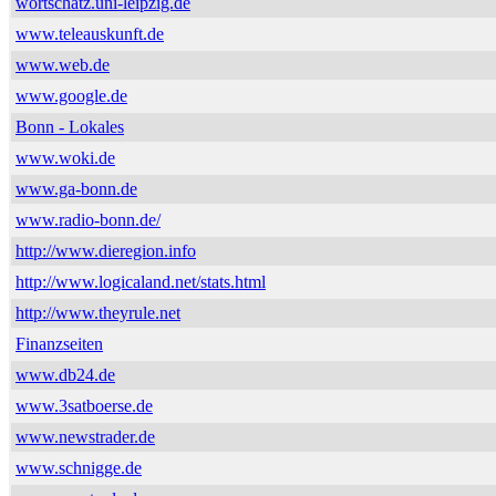
wortschatz.uni-leipzig.de
www.teleauskunft.de
www.web.de
www.google.de
Bonn - Lokales
www.woki.de
www.ga-bonn.de
www.radio-bonn.de/
http://www.dieregion.info
http://www.logicaland.net/stats.html
http://www.theyrule.net
Finanzseiten
www.db24.de
www.3satboerse.de
www.newstrader.de
www.schnigge.de