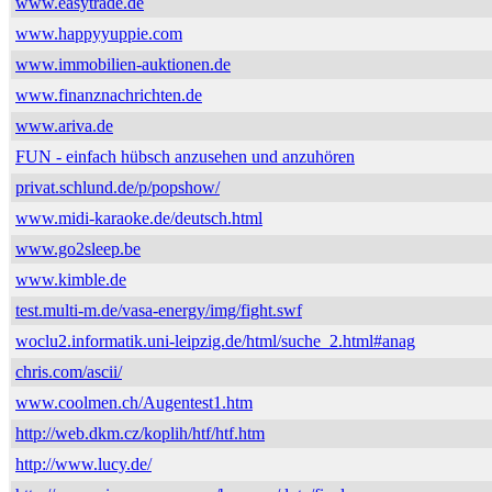
www.easytrade.de
www.happyyuppie.com
www.immobilien-auktionen.de
www.finanznachrichten.de
www.ariva.de
FUN - einfach hübsch anzusehen und anzuhören
privat.schlund.de/p/popshow/
www.midi-karaoke.de/deutsch.html
www.go2sleep.be
www.kimble.de
test.multi-m.de/vasa-energy/img/fight.swf
woclu2.informatik.uni-leipzig.de/html/suche_2.html#anag
chris.com/ascii/
www.coolmen.ch/Augentest1.htm
http://web.dkm.cz/koplih/htf/htf.htm
http://www.lucy.de/