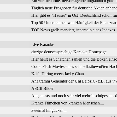
Ein wirklich tolle, hervorragende unglaublich gute I
Täglich neue Prognosen für deutsche Aktien anhand
Hier gibt es "Häuser" in Ost- Deutschland schon f
Top 50 Unternehmen was Häufigkeit der Finanznachr
TOP News (gelb markiert) innerhalb eines Indexes
Live Karaoke
einzige deutschsprachige Karaoke Homepage
Hier heißt es Schäfchen zählen und die Boxen einsc
Coole Flash Movies eines sehr selbstbewußten Hac
Keith Haring meets Jacky Chan
Anagramm Generator der Uni Leipzig - z.B. aus \"W
ASCII Bilder
Augentests und noch sehr viel mehr luschtiges aus d
Kranke Filmchen von kranken Menschen....
zweimal hingucken...