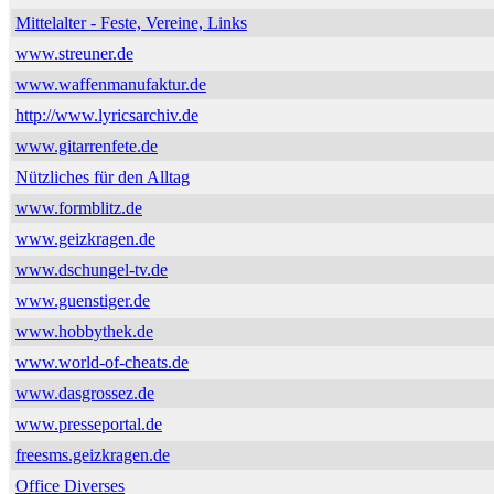
Mittelalter - Feste, Vereine, Links
www.streuner.de
www.waffenmanufaktur.de
http://www.lyricsarchiv.de
www.gitarrenfete.de
Nützliches für den Alltag
www.formblitz.de
www.geizkragen.de
www.dschungel-tv.de
www.guenstiger.de
www.hobbythek.de
www.world-of-cheats.de
www.dasgrossez.de
www.presseportal.de
freesms.geizkragen.de
Office Diverses