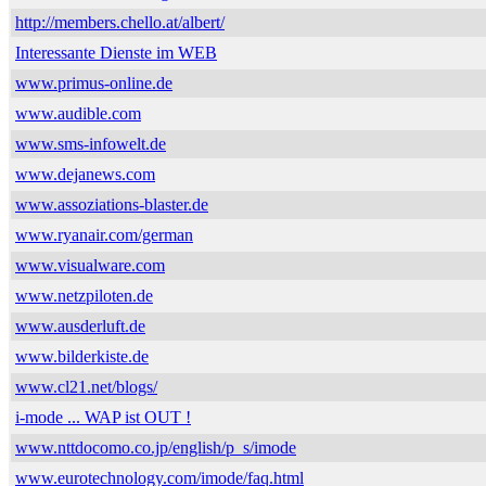
http://members.chello.at/albert/
Interessante Dienste im WEB
www.primus-online.de
www.audible.com
www.sms-infowelt.de
www.dejanews.com
www.assoziations-blaster.de
www.ryanair.com/german
www.visualware.com
www.netzpiloten.de
www.ausderluft.de
www.bilderkiste.de
www.cl21.net/blogs/
i-mode ... WAP ist OUT !
www.nttdocomo.co.jp/english/p_s/imode
www.eurotechnology.com/imode/faq.html