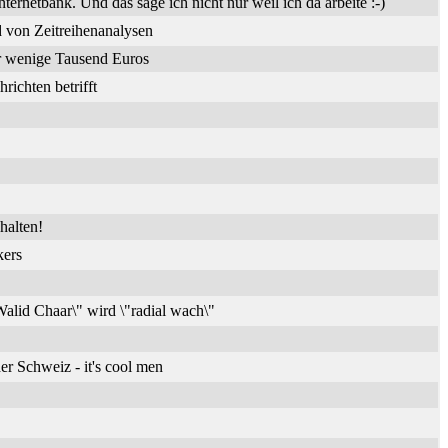
nternetbank. Und das sage ich nicht nur weil ich da arbeite :-)
 von Zeitreihenanalysen
ür wenige Tausend Euros
ichten betrifft
halten!
kers
alid Chaar\" wird \"radial wach\"
er Schweiz - it's cool men