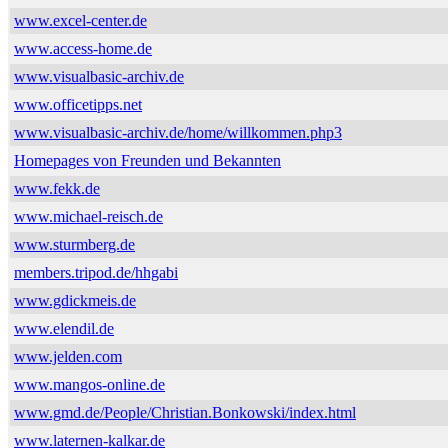
www.excel-center.de
www.access-home.de
www.visualbasic-archiv.de
www.officetipps.net
www.visualbasic-archiv.de/home/willkommen.php3
Homepages von Freunden und Bekannten
www.fekk.de
www.michael-reisch.de
www.sturmberg.de
members.tripod.de/hhgabi
www.gdickmeis.de
www.elendil.de
www.jelden.com
www.mangos-online.de
www.gmd.de/People/Christian.Bonkowski/index.html
www.laternen-kalkar.de