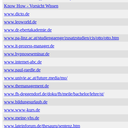
Know How - Vorsicht Wissen
www.dicto.de
www.leoworld.de
www.dr-ebertakademie.de
www.pa-linz.ac.at/studiengaenge/zusatzstudien/cis/otto/otto.htm
www.it-prozess-manager.de
www.hypnoseseminar.de
www.internet-abc.de
www.paul-raedle.de
www.univie.ac.at/future.media/mo/
www.themanagement.de
www.fh-deggendorf.de/doku/fh/meile/bachelor/lehre/st/
www.bildungsurlaub.de
www.www-kurs.de
www.meine-vhs.de
www.lateinforum.de/thesauru/sentenz.htm