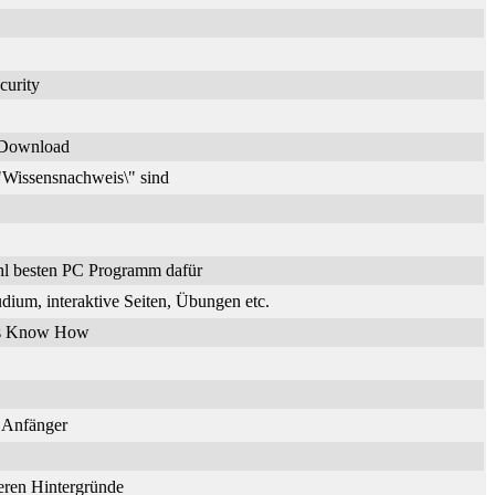
curity
n Download
\"Wissensnachweis\" sind
hl besten PC Programm dafür
dium, interaktive Seiten, Übungen etc.
ches Know How
r Anfänger
deren Hintergründe