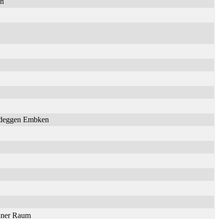
en
Nideggen Embken
onner Raum