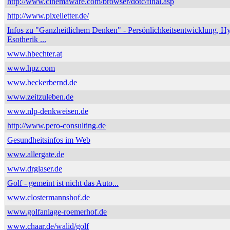
http://www.cinemaware.com/browser/dotc/final.asp
http://www.pixelletter.de/
Infos zu "Ganzheitlichem Denken" - Persönlichkeitsentwicklung, H
Esotherik ...
www.hbechter.at
www.hpz.com
www.beckerbernd.de
www.zeitzuleben.de
www.nlp-denkweisen.de
http://www.pero-consulting.de
Gesundheitsinfos im Web
www.allergate.de
www.drglaser.de
Golf - gemeint ist nicht das Auto...
www.clostermannshof.de
www.golfanlage-roemerhof.de
www.chaar.de/walid/golf