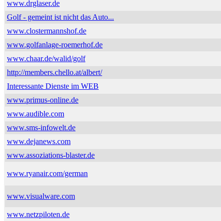
www.drglaser.de
Golf - gemeint ist nicht das Auto...
www.clostermannshof.de
www.golfanlage-roemerhof.de
www.chaar.de/walid/golf
http://members.chello.at/albert/
Interessante Dienste im WEB
www.primus-online.de
www.audible.com
www.sms-infowelt.de
www.dejanews.com
www.assoziations-blaster.de
www.ryanair.com/german
www.visualware.com
www.netzpiloten.de