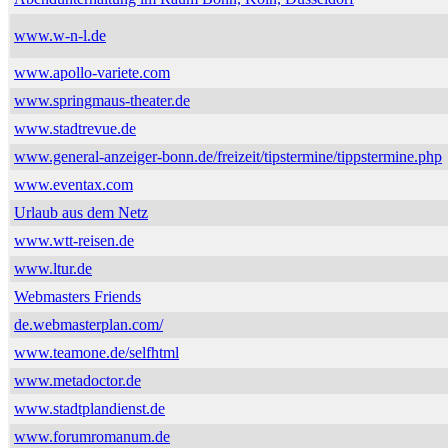
www.w-n-l.de
www.apollo-variete.com
www.springmaus-theater.de
www.stadtrevue.de
www.general-anzeiger-bonn.de/freizeit/tipstermine/tippstermine.php
www.eventax.com
Urlaub aus dem Netz
www.wtt-reisen.de
www.ltur.de
Webmasters Friends
de.webmasterplan.com/
www.teamone.de/selfhtml
www.metadoctor.de
www.stadtplandienst.de
www.forumromanum.de