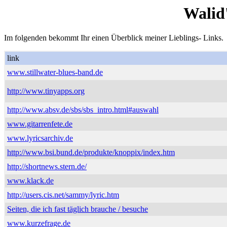
Walid
Im folgenden bekommt Ihr einen Überblick meiner Lieblings- Links.
link
www.stillwater-blues-band.de
http://www.tinyapps.org
http://www.absv.de/sbs/sbs_intro.html#auswahl
www.gitarrenfete.de
www.lyricsarchiv.de
http://www.bsi.bund.de/produkte/knoppix/index.htm
http://shortnews.stern.de/
www.klack.de
http://users.cis.net/sammy/lyric.htm
Seiten, die ich fast täglich brauche / besuche
www.kurzefrage.de