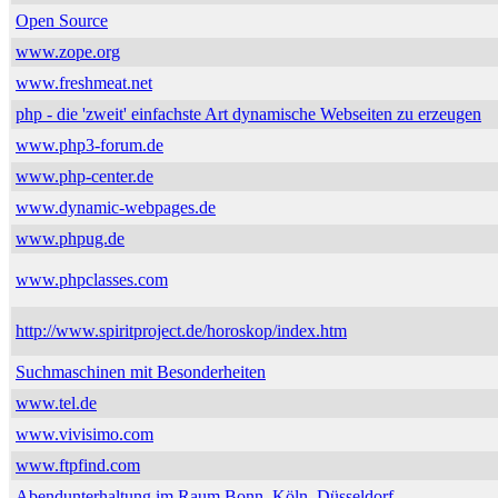
Open Source
www.zope.org
www.freshmeat.net
php - die 'zweit' einfachste Art dynamische Webseiten zu erzeugen
www.php3-forum.de
www.php-center.de
www.dynamic-webpages.de
www.phpug.de
www.phpclasses.com
http://www.spiritproject.de/horoskop/index.htm
Suchmaschinen mit Besonderheiten
www.tel.de
www.vivisimo.com
www.ftpfind.com
Abendunterhaltung im Raum Bonn, Köln, Düsseldorf