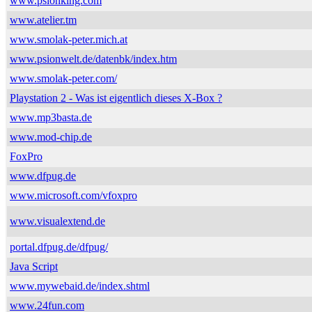
www.psionking.com
www.atelier.tm
www.smolak-peter.mich.at
www.psionwelt.de/datenbk/index.htm
www.smolak-peter.com/
Playstation 2 - Was ist eigentlich dieses X-Box ?
www.mp3basta.de
www.mod-chip.de
FoxPro
www.dfpug.de
www.microsoft.com/vfoxpro
www.visualextend.de
portal.dfpug.de/dfpug/
Java Script
www.mywebaid.de/index.shtml
www.24fun.com