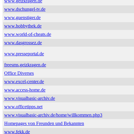
www.geizkragen.de
www.dschungel-tv.de
www.guenstiger.de
www.hobbythek.de
www.world-of-cheats.de
www.dasgrossez.de
www.presseportal.de
freesms.geizkragen.de
Office Diverses
www.excel-center.de
www.access-home.de
www.visualbasic-archiv.de
www.officetipps.net
www.visualbasic-archiv.de/home/willkommen.php3
Homepages von Freunden und Bekannten
www.fekk.de