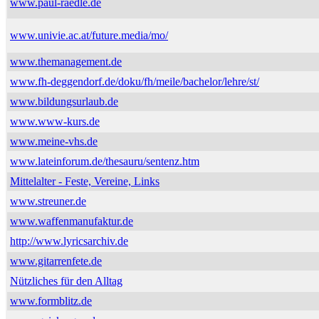
www.paul-raedle.de
www.univie.ac.at/future.media/mo/
www.themanagement.de
www.fh-deggendorf.de/doku/fh/meile/bachelor/lehre/st/
www.bildungsurlaub.de
www.www-kurs.de
www.meine-vhs.de
www.lateinforum.de/thesauru/sentenz.htm
Mittelalter - Feste, Vereine, Links
www.streuner.de
www.waffenmanufaktur.de
http://www.lyricsarchiv.de
www.gitarrenfete.de
Nützliches für den Alltag
www.formblitz.de