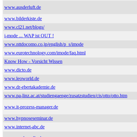
www.ausderluft.de
www.bilderkiste.de
www.cl21.net/blogs/
i-mode ... WAP ist OUT !
www.nttdocomo.co.jp/english/p_s/imode
www.eurotechnology.com/imode/faq.html
Know How - Vorsicht Wissen
www.dicto.de
www.leoworld.de
www.dr-ebertakademie.de
www.pa-linz.ac.at/studiengaenge/zusatzstudien/cis/otto/otto.htm
www.it-prozess-manager.de
www.hypnoseseminar.de
www.internet-abc.de