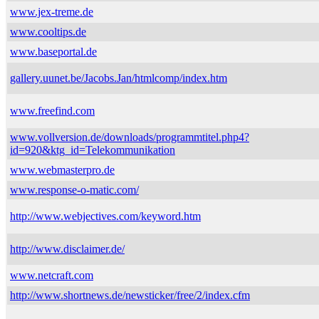
www.jex-treme.de
www.cooltips.de
www.baseportal.de
gallery.uunet.be/Jacobs.Jan/htmlcomp/index.htm
www.freefind.com
www.vollversion.de/downloads/programmtitel.php4?
id=920&ktg_id=Telekommunikation
www.webmasterpro.de
www.response-o-matic.com/
http://www.webjectives.com/keyword.htm
http://www.disclaimer.de/
www.netcraft.com
http://www.shortnews.de/newsticker/free/2/index.cfm