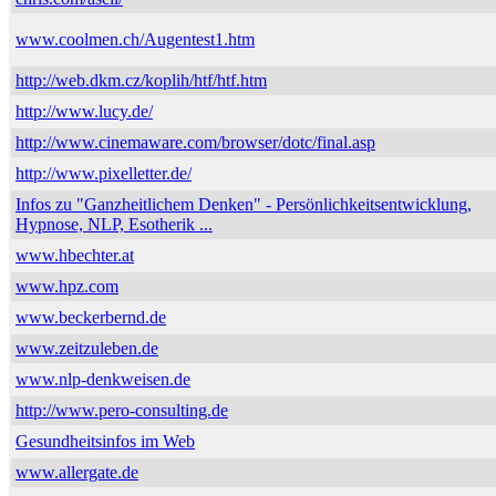
www.coolmen.ch/Augentest1.htm
http://web.dkm.cz/koplih/htf/htf.htm
http://www.lucy.de/
http://www.cinemaware.com/browser/dotc/final.asp
http://www.pixelletter.de/
Infos zu "Ganzheitlichem Denken" - Persönlichkeitsentwicklung,
Hypnose, NLP, Esotherik ...
www.hbechter.at
www.hpz.com
www.beckerbernd.de
www.zeitzuleben.de
www.nlp-denkweisen.de
http://www.pero-consulting.de
Gesundheitsinfos im Web
www.allergate.de