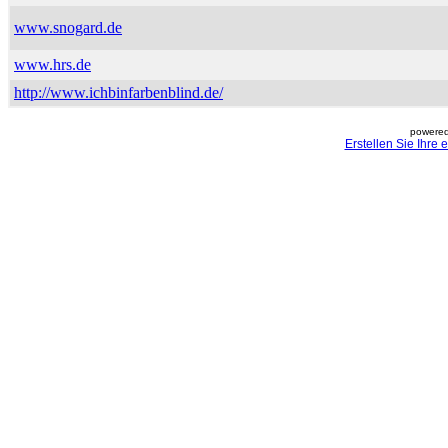
www.snogard.de
www.hrs.de
http://www.ichbinfarbenblind.de/
powered
Erstellen Sie Ihre