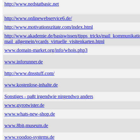
http://www.nedstatbasic.net
http://www.onlinewebservice6.de/
http://www.motivationszitate.com/index.html
http://www.akademie.de/basiswissen/tipps_tricks/mail_kommunikati
mail_allgemein/vcards_virtuelle_visitenkarten.html
www.domain-market.org/info/whois.php3
www.inforunner.de
http://www.dnsstuff.com/
www.kostenlose-inhalte.de
Sonstiges - paßt irgendwie nirgendwo anders
www.gyrotwister.de
www.whats-new-shop.de
www.8bit-museum.de
www.voodoo-systems.de