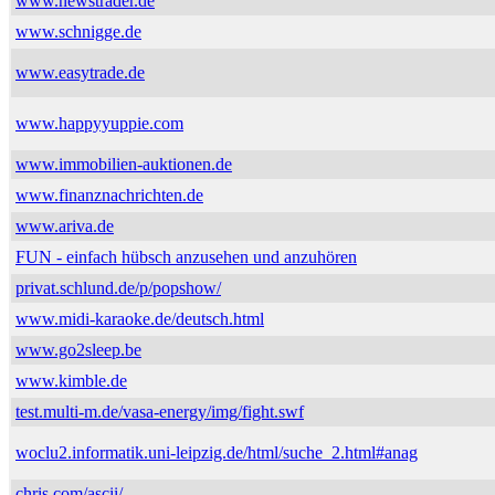
www.newstrader.de
www.schnigge.de
www.easytrade.de
www.happyyuppie.com
www.immobilien-auktionen.de
www.finanznachrichten.de
www.ariva.de
FUN - einfach hübsch anzusehen und anzuhören
privat.schlund.de/p/popshow/
www.midi-karaoke.de/deutsch.html
www.go2sleep.be
www.kimble.de
test.multi-m.de/vasa-energy/img/fight.swf
woclu2.informatik.uni-leipzig.de/html/suche_2.html#anag
chris.com/ascii/