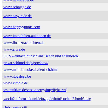
www.newstrader.de
www.schnigge.de
www.easytrade.de
www.happyyuppie.com
www.immobilien-auktionen.de
www.finanznachrichten.de
www.ariva.de
FUN - einfach hübsch anzusehen und anzuhören
privat.schlund.de/p/popshow/
www.midi-karaoke.de/deutsch.html
www.go2sleep.be
www.kimble.de
test.multi-m.de/vasa-energy/img/fight.swf
woclu2.informatik.uni-leipzig.de/html/suche_2.html#anag
chris.com/ascii/