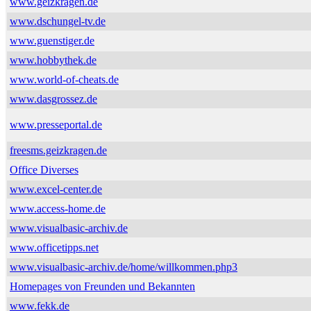
www.geizkragen.de
www.dschungel-tv.de
www.guenstiger.de
www.hobbythek.de
www.world-of-cheats.de
www.dasgrossez.de
www.presseportal.de
freesms.geizkragen.de
Office Diverses
www.excel-center.de
www.access-home.de
www.visualbasic-archiv.de
www.officetipps.net
www.visualbasic-archiv.de/home/willkommen.php3
Homepages von Freunden und Bekannten
www.fekk.de