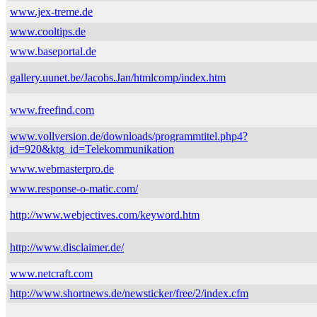
www.jex-treme.de
www.cooltips.de
www.baseportal.de
gallery.uunet.be/Jacobs.Jan/htmlcomp/index.htm
www.freefind.com
www.vollversion.de/downloads/programmtitel.php4?
id=920&ktg_id=Telekommunikation
www.webmasterpro.de
www.response-o-matic.com/
http://www.webjectives.com/keyword.htm
http://www.disclaimer.de/
www.netcraft.com
http://www.shortnews.de/newsticker/free/2/index.cfm