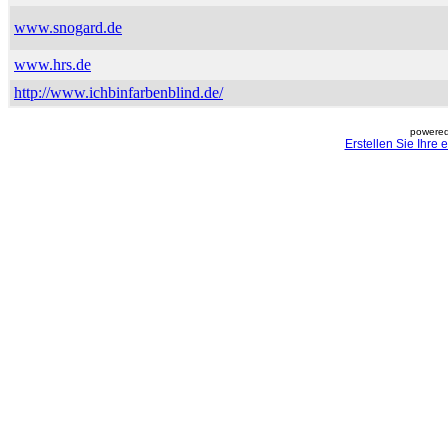
www.snogard.de
www.hrs.de
http://www.ichbinfarbenblind.de/
powered
Erstellen Sie Ihre