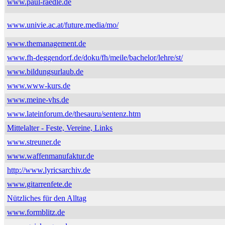
www.paul-raedle.de
www.univie.ac.at/future.media/mo/
www.themanagement.de
www.fh-deggendorf.de/doku/fh/meile/bachelor/lehre/st/
www.bildungsurlaub.de
www.www-kurs.de
www.meine-vhs.de
www.lateinforum.de/thesauru/sentenz.htm
Mittelalter - Feste, Vereine, Links
www.streuner.de
www.waffenmanufaktur.de
http://www.lyricsarchiv.de
www.gitarrenfete.de
Nützliches für den Alltag
www.formblitz.de