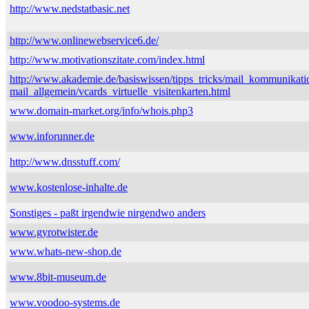
http://www.nedstatbasic.net
http://www.onlinewebservice6.de/
http://www.motivationszitate.com/index.html
http://www.akademie.de/basiswissen/tipps_tricks/mail_kommunikati
mail_allgemein/vcards_virtuelle_visitenkarten.html
www.domain-market.org/info/whois.php3
www.inforunner.de
http://www.dnsstuff.com/
www.kostenlose-inhalte.de
Sonstiges - paßt irgendwie nirgendwo anders
www.gyrotwister.de
www.whats-new-shop.de
www.8bit-museum.de
www.voodoo-systems.de