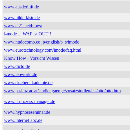
www.ausderluft.de
www.bilderkiste.de
www.cl21.net/blogs/
i-mode ... WAP ist OUT !
www.nttdocomo.co.jp/english/p_s/imode
www.eurotechnology.com/imode/faq.html
Know How - Vorsicht Wissen
www.dicto.de
www.leoworld.de
www.dr-ebertakademie.de
www.pa-linz.ac.at/studiengaenge/zusatzstudien/cis/otto/otto.htm
www.it-prozess-manager.de
www.hypnoseseminar.de
www.internet-abc.de