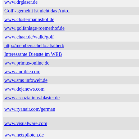
www.drglaser.de
Golf - gemeint ist nicht das Auto...
www.clostermannshof.de
www.golfanlage-roemerhof.de
www.chaar.de/walid/golf
http://members.chello.at/albert/
Interessante Dienste im WEB
www.primus-online.de
www.audible.com
www.sms-infowelt.de
www.dejanews.com
www.assoziations-blaster.de
www.ryanair.com/german
www.visualware.com
www.netzpiloten.de