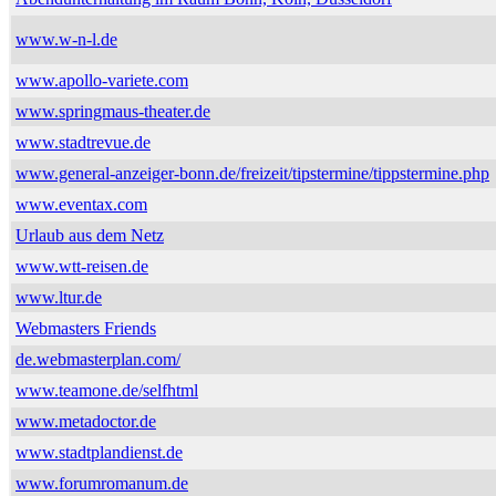
www.w-n-l.de
www.apollo-variete.com
www.springmaus-theater.de
www.stadtrevue.de
www.general-anzeiger-bonn.de/freizeit/tipstermine/tippstermine.php
www.eventax.com
Urlaub aus dem Netz
www.wtt-reisen.de
www.ltur.de
Webmasters Friends
de.webmasterplan.com/
www.teamone.de/selfhtml
www.metadoctor.de
www.stadtplandienst.de
www.forumromanum.de