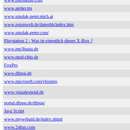
www.psionking.com
www.atelier.tm
www.smolak-peter.mich.at
www.psionwelt.de/datenbk/index.htm
www.smolak-peter.com/
Playstation 2 - Was ist eigentlich dieses X-Box ?
www.mp3basta.de
www.mod-chip.de
FoxPro
www.dfpug.de
www.microsoft.com/vfoxpro
www.visualextend.de
portal.dfpug.de/dfpug/
Java Script
www.mywebaid.de/index.shtml
www.24fun.com