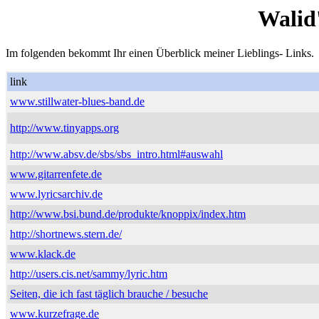
Walid
Im folgenden bekommt Ihr einen Überblick meiner Lieblings- Links.
link
www.stillwater-blues-band.de
http://www.tinyapps.org
http://www.absv.de/sbs/sbs_intro.html#auswahl
www.gitarrenfete.de
www.lyricsarchiv.de
http://www.bsi.bund.de/produkte/knoppix/index.htm
http://shortnews.stern.de/
www.klack.de
http://users.cis.net/sammy/lyric.htm
Seiten, die ich fast täglich brauche / besuche
www.kurzefrage.de