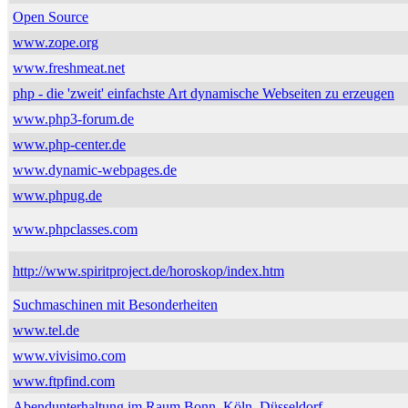
Open Source
www.zope.org
www.freshmeat.net
php - die 'zweit' einfachste Art dynamische Webseiten zu erzeugen
www.php3-forum.de
www.php-center.de
www.dynamic-webpages.de
www.phpug.de
www.phpclasses.com
http://www.spiritproject.de/horoskop/index.htm
Suchmaschinen mit Besonderheiten
www.tel.de
www.vivisimo.com
www.ftpfind.com
Abendunterhaltung im Raum Bonn, Köln, Düsseldorf