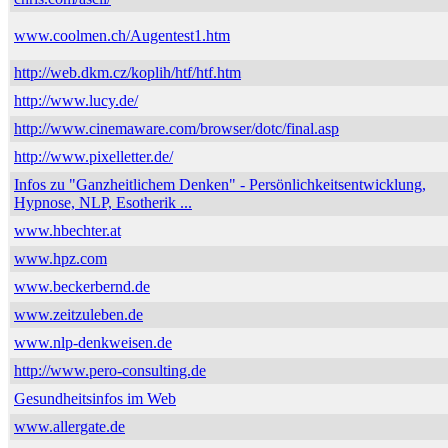
www.coolmen.ch/Augentest1.htm
http://web.dkm.cz/koplih/htf/htf.htm
http://www.lucy.de/
http://www.cinemaware.com/browser/dotc/final.asp
http://www.pixelletter.de/
Infos zu "Ganzheitlichem Denken" - Persönlichkeitsentwicklung,
Hypnose, NLP, Esotherik ...
www.hbechter.at
www.hpz.com
www.beckerbernd.de
www.zeitzuleben.de
www.nlp-denkweisen.de
http://www.pero-consulting.de
Gesundheitsinfos im Web
www.allergate.de