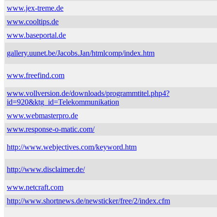
www.jex-treme.de
www.cooltips.de
www.baseportal.de
gallery.uunet.be/Jacobs.Jan/htmlcomp/index.htm
www.freefind.com
www.vollversion.de/downloads/programmtitel.php4?
id=920&ktg_id=Telekommunikation
www.webmasterpro.de
www.response-o-matic.com/
http://www.webjectives.com/keyword.htm
http://www.disclaimer.de/
www.netcraft.com
http://www.shortnews.de/newsticker/free/2/index.cfm