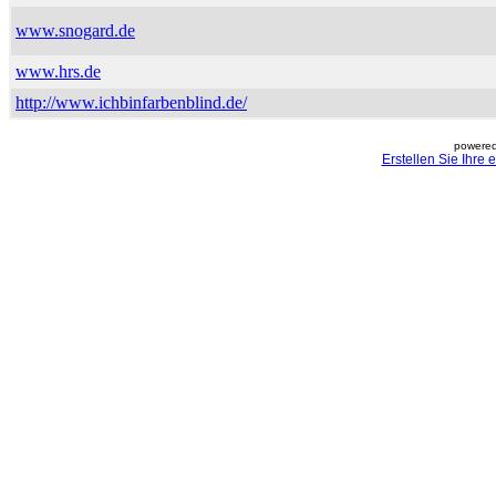
www.snogard.de
www.hrs.de
http://www.ichbinfarbenblind.de/
powered
Erstellen Sie Ihre