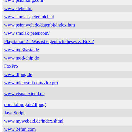
www.psionking.com
www.atelier.tm
www.smolak-peter.mich.at
www.psionwelt.de/datenbk/index.htm
www.smolak-peter.com/
Playstation 2 - Was ist eigentlich dieses X-Box ?
www.mp3basta.de
www.mod-chip.de
FoxPro
www.dfpug.de
www.microsoft.com/vfoxpro
www.visualextend.de
portal.dfpug.de/dfpug/
Java Script
www.mywebaid.de/index.shtml
www.24fun.com