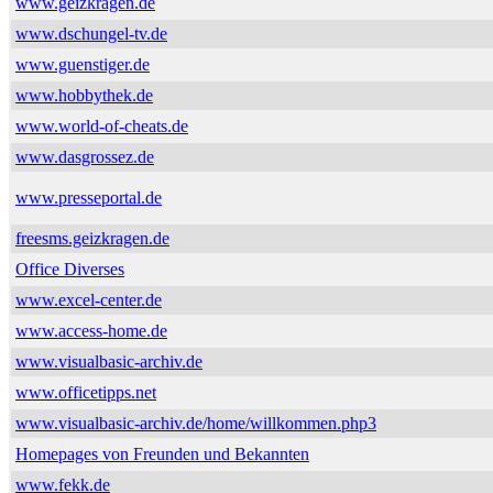
www.geizkragen.de
www.dschungel-tv.de
www.guenstiger.de
www.hobbythek.de
www.world-of-cheats.de
www.dasgrossez.de
www.presseportal.de
freesms.geizkragen.de
Office Diverses
www.excel-center.de
www.access-home.de
www.visualbasic-archiv.de
www.officetipps.net
www.visualbasic-archiv.de/home/willkommen.php3
Homepages von Freunden und Bekannten
www.fekk.de