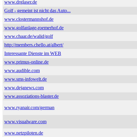
www.drglaser.de
Golf - gemeint ist nicht das Auto...
www.clostermannshof.de
www.golfanlage-roemerhof.de
www.chaar.de/walid/golf
http://members.chello.at/albert/
Interessante Dienste im WEB
www.primus-online.de
www.audible.com
www.sms-infowelt.de
www.dejanews.com
www.assoziations-blaster.de
www.ryanair.com/german
www.visualware.com
www.netzpiloten.de