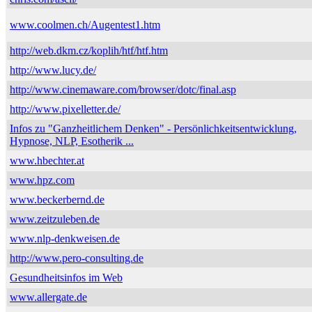
www.coolmen.ch/Augentest1.htm
http://web.dkm.cz/koplih/htf/htf.htm
http://www.lucy.de/
http://www.cinemaware.com/browser/dotc/final.asp
http://www.pixelletter.de/
Infos zu "Ganzheitlichem Denken" - Persönlichkeitsentwicklung,
Hypnose, NLP, Esotherik ...
www.hbechter.at
www.hpz.com
www.beckerbernd.de
www.zeitzuleben.de
www.nlp-denkweisen.de
http://www.pero-consulting.de
Gesundheitsinfos im Web
www.allergate.de