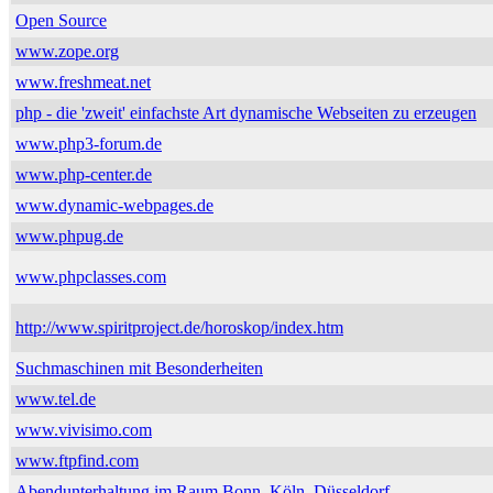
Open Source
www.zope.org
www.freshmeat.net
php - die 'zweit' einfachste Art dynamische Webseiten zu erzeugen
www.php3-forum.de
www.php-center.de
www.dynamic-webpages.de
www.phpug.de
www.phpclasses.com
http://www.spiritproject.de/horoskop/index.htm
Suchmaschinen mit Besonderheiten
www.tel.de
www.vivisimo.com
www.ftpfind.com
Abendunterhaltung im Raum Bonn, Köln, Düsseldorf