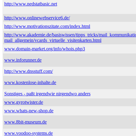
http://www.nedstatbasic.net
http://www.onlinewebservice6.de/
http://www.motivationszitate.com/index.html
http://www.akademie.de/basiswissen/tipps_tricks/mail_kommunikati
mail_allgemein/vcards_virtuelle_visitenkarten.html
www.domain-market.org/info/whois.php3
www.inforunner.de
http://www.dnsstuff.com/
www.kostenlose-inhalte.de
Sonstiges - paßt irgendwie nirgendwo anders
www.gyrotwister.de
www.whats-new-shop.de
www.8bit-museum.de
www.voodoo-systems.de