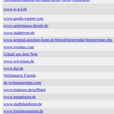
www.w-n-l.de
www.apollo-variete.com
www.springmaus-theater.de
www.stadtrevue.de
www.general-anzeiger-bonn.de/freizeit/tipstermine/tippstermine.php
www.eventax.com
Urlaub aus dem Netz
www.wtt-reisen.de
www.ltur.de
Webmasters Friends
de.webmasterplan.com/
www.teamone.de/selfhtml
www.metadoctor.de
www.stadtplandienst.de
www.forumromanum.de