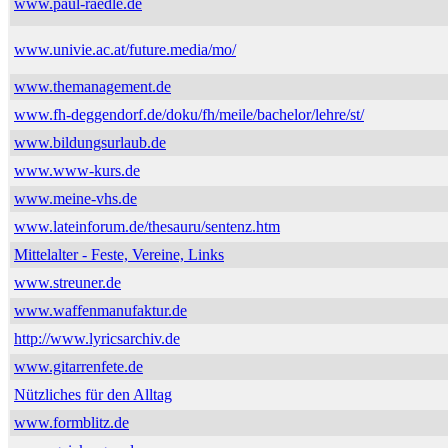
www.paul-raedle.de
www.univie.ac.at/future.media/mo/
www.themanagement.de
www.fh-deggendorf.de/doku/fh/meile/bachelor/lehre/st/
www.bildungsurlaub.de
www.www-kurs.de
www.meine-vhs.de
www.lateinforum.de/thesauru/sentenz.htm
Mittelalter - Feste, Vereine, Links
www.streuner.de
www.waffenmanufaktur.de
http://www.lyricsarchiv.de
www.gitarrenfete.de
Nützliches für den Alltag
www.formblitz.de