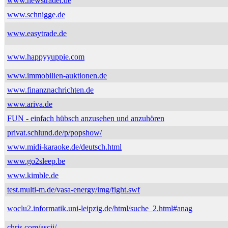
www.newstrader.de
www.schnigge.de
www.easytrade.de
www.happyyuppie.com
www.immobilien-auktionen.de
www.finanznachrichten.de
www.ariva.de
FUN - einfach hübsch anzusehen und anzuhören
privat.schlund.de/p/popshow/
www.midi-karaoke.de/deutsch.html
www.go2sleep.be
www.kimble.de
test.multi-m.de/vasa-energy/img/fight.swf
woclu2.informatik.uni-leipzig.de/html/suche_2.html#anag
chris.com/ascii/