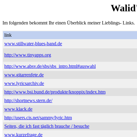
Walid
Im folgenden bekommt Ihr einen Überblick meiner Lieblings- Links.
link
www.stillwater-blues-band.de
http://www.tinyapps.org
http://www.absv.de/sbs/sbs_intro.html#auswahl
www.gitarrenfete.de
www.lyricsarchiv.de
http://www.bsi.bund.de/produkte/knoppix/index.htm
http://shortnews.stern.de/
www.klack.de
http://users.cis.net/sammy/lyric.htm
Seiten, die ich fast täglich brauche / besuche
www.kurzefrage.de