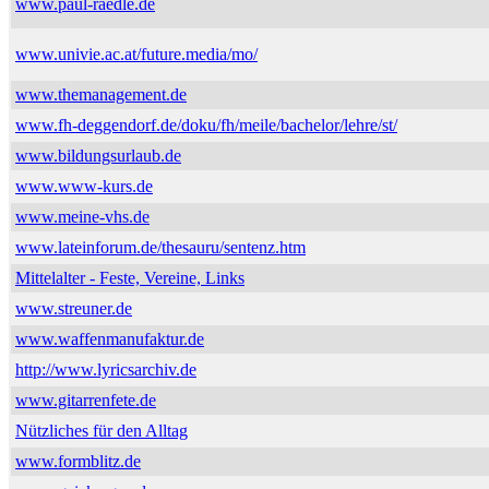
www.paul-raedle.de
www.univie.ac.at/future.media/mo/
www.themanagement.de
www.fh-deggendorf.de/doku/fh/meile/bachelor/lehre/st/
www.bildungsurlaub.de
www.www-kurs.de
www.meine-vhs.de
www.lateinforum.de/thesauru/sentenz.htm
Mittelalter - Feste, Vereine, Links
www.streuner.de
www.waffenmanufaktur.de
http://www.lyricsarchiv.de
www.gitarrenfete.de
Nützliches für den Alltag
www.formblitz.de