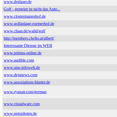
www.drglaser.de
Golf - gemeint ist nicht das Auto...
www.clostermannshof.de
www.golfanlage-roemerhof.de
www.chaar.de/walid/golf
http://members.chello.at/albert/
Interessante Dienste im WEB
www.primus-online.de
www.audible.com
www.sms-infowelt.de
www.dejanews.com
www.assoziations-blaster.de
www.ryanair.com/german
www.visualware.com
www.netzpiloten.de