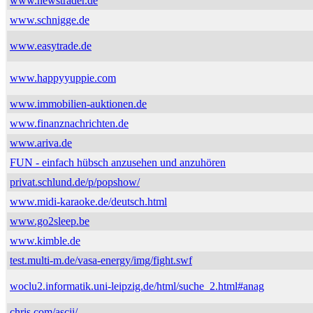
www.newstrader.de
www.schnigge.de
www.easytrade.de
www.happyyuppie.com
www.immobilien-auktionen.de
www.finanznachrichten.de
www.ariva.de
FUN - einfach hübsch anzusehen und anzuhören
privat.schlund.de/p/popshow/
www.midi-karaoke.de/deutsch.html
www.go2sleep.be
www.kimble.de
test.multi-m.de/vasa-energy/img/fight.swf
woclu2.informatik.uni-leipzig.de/html/suche_2.html#anag
chris.com/ascii/