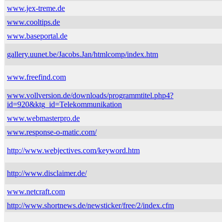
www.jex-treme.de
www.cooltips.de
www.baseportal.de
gallery.uunet.be/Jacobs.Jan/htmlcomp/index.htm
www.freefind.com
www.vollversion.de/downloads/programmtitel.php4?
id=920&ktg_id=Telekommunikation
www.webmasterpro.de
www.response-o-matic.com/
http://www.webjectives.com/keyword.htm
http://www.disclaimer.de/
www.netcraft.com
http://www.shortnews.de/newsticker/free/2/index.cfm