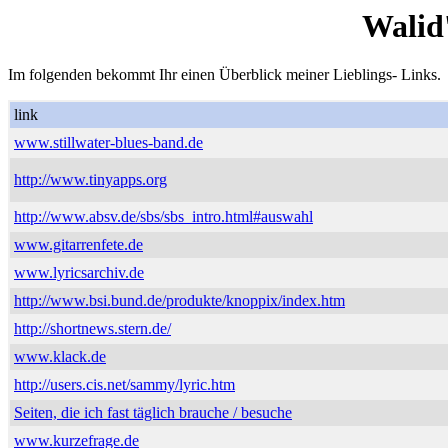
Walid
Im folgenden bekommt Ihr einen Überblick meiner Lieblings- Links.
link
www.stillwater-blues-band.de
http://www.tinyapps.org
http://www.absv.de/sbs/sbs_intro.html#auswahl
www.gitarrenfete.de
www.lyricsarchiv.de
http://www.bsi.bund.de/produkte/knoppix/index.htm
http://shortnews.stern.de/
www.klack.de
http://users.cis.net/sammy/lyric.htm
Seiten, die ich fast täglich brauche / besuche
www.kurzefrage.de