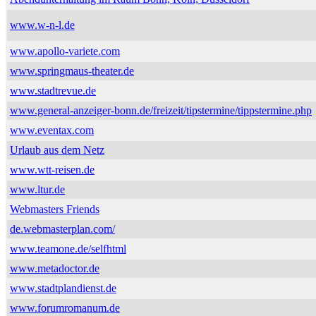
www.w-n-l.de
www.apollo-variete.com
www.springmaus-theater.de
www.stadtrevue.de
www.general-anzeiger-bonn.de/freizeit/tipstermine/tippstermine.php
www.eventax.com
Urlaub aus dem Netz
www.wtt-reisen.de
www.ltur.de
Webmasters Friends
de.webmasterplan.com/
www.teamone.de/selfhtml
www.metadoctor.de
www.stadtplandienst.de
www.forumromanum.de