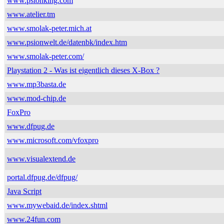
www.psionking.com
www.atelier.tm
www.smolak-peter.mich.at
www.psionwelt.de/datenbk/index.htm
www.smolak-peter.com/
Playstation 2 - Was ist eigentlich dieses X-Box ?
www.mp3basta.de
www.mod-chip.de
FoxPro
www.dfpug.de
www.microsoft.com/vfoxpro
www.visualextend.de
portal.dfpug.de/dfpug/
Java Script
www.mywebaid.de/index.shtml
www.24fun.com