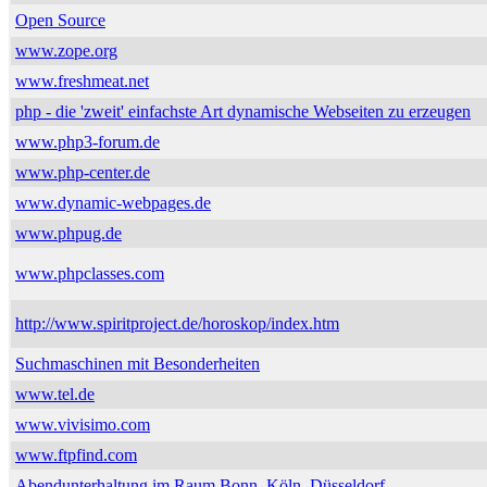
Open Source
www.zope.org
www.freshmeat.net
php - die 'zweit' einfachste Art dynamische Webseiten zu erzeugen
www.php3-forum.de
www.php-center.de
www.dynamic-webpages.de
www.phpug.de
www.phpclasses.com
http://www.spiritproject.de/horoskop/index.htm
Suchmaschinen mit Besonderheiten
www.tel.de
www.vivisimo.com
www.ftpfind.com
Abendunterhaltung im Raum Bonn, Köln, Düsseldorf