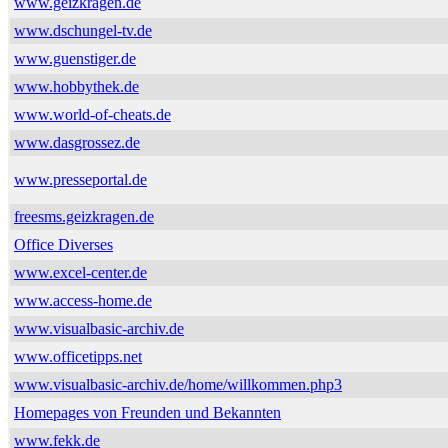
www.geizkragen.de
www.dschungel-tv.de
www.guenstiger.de
www.hobbythek.de
www.world-of-cheats.de
www.dasgrossez.de
www.presseportal.de
freesms.geizkragen.de
Office Diverses
www.excel-center.de
www.access-home.de
www.visualbasic-archiv.de
www.officetipps.net
www.visualbasic-archiv.de/home/willkommen.php3
Homepages von Freunden und Bekannten
www.fekk.de