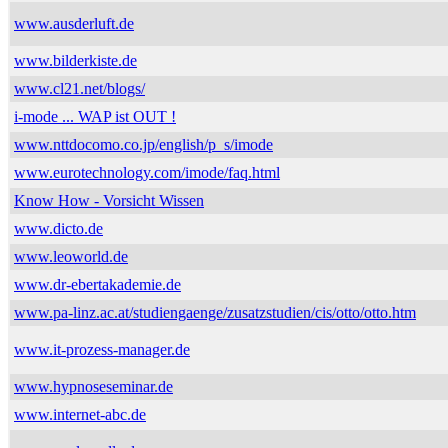
www.ausderluft.de
www.bilderkiste.de
www.cl21.net/blogs/
i-mode ... WAP ist OUT !
www.nttdocomo.co.jp/english/p_s/imode
www.eurotechnology.com/imode/faq.html
Know How - Vorsicht Wissen
www.dicto.de
www.leoworld.de
www.dr-ebertakademie.de
www.pa-linz.ac.at/studiengaenge/zusatzstudien/cis/otto/otto.htm
www.it-prozess-manager.de
www.hypnoseseminar.de
www.internet-abc.de