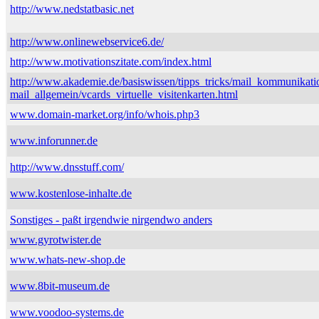
http://www.nedstatbasic.net
http://www.onlinewebservice6.de/
http://www.motivationszitate.com/index.html
http://www.akademie.de/basiswissen/tipps_tricks/mail_kommunikati
mail_allgemein/vcards_virtuelle_visitenkarten.html
www.domain-market.org/info/whois.php3
www.inforunner.de
http://www.dnsstuff.com/
www.kostenlose-inhalte.de
Sonstiges - paßt irgendwie nirgendwo anders
www.gyrotwister.de
www.whats-new-shop.de
www.8bit-museum.de
www.voodoo-systems.de