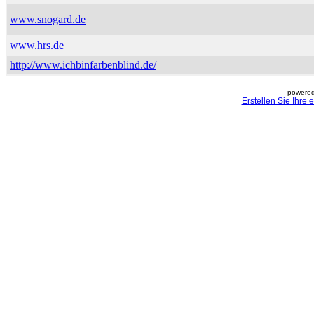
www.snogard.de
www.hrs.de
http://www.ichbinfarbenblind.de/
powered
Erstellen Sie Ihre