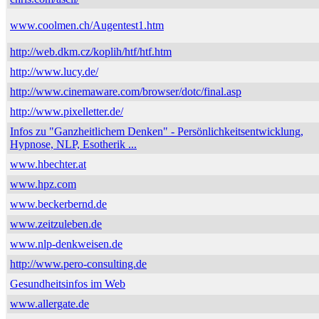
www.coolmen.ch/Augentest1.htm
http://web.dkm.cz/koplih/htf/htf.htm
http://www.lucy.de/
http://www.cinemaware.com/browser/dotc/final.asp
http://www.pixelletter.de/
Infos zu "Ganzheitlichem Denken" - Persönlichkeitsentwicklung,
Hypnose, NLP, Esotherik ...
www.hbechter.at
www.hpz.com
www.beckerbernd.de
www.zeitzuleben.de
www.nlp-denkweisen.de
http://www.pero-consulting.de
Gesundheitsinfos im Web
www.allergate.de