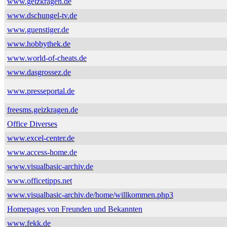
www.geizkragen.de
www.dschungel-tv.de
www.guenstiger.de
www.hobbythek.de
www.world-of-cheats.de
www.dasgrossez.de
www.presseportal.de
freesms.geizkragen.de
Office Diverses
www.excel-center.de
www.access-home.de
www.visualbasic-archiv.de
www.officetipps.net
www.visualbasic-archiv.de/home/willkommen.php3
Homepages von Freunden und Bekannten
www.fekk.de