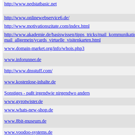
http://www.nedstatbasic.net
http://www.onlinewebservice6.de/
http://www.motivationszitate.com/index.html
http://www.akademie.de/basiswissen/tipps_tricks/mail_kommunikati
mail_allgemein/vcards_virtuelle_visitenkarten.html
www.domain-market.org/info/whois.php3
www.inforunner.de
http://www.dnsstuff.com/
www.kostenlose-inhalte.de
Sonstiges - paßt irgendwie nirgendwo anders
www.gyrotwister.de
www.whats-new-shop.de
www.8bit-museum.de
www.voodoo-systems.de