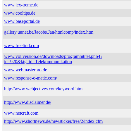
www.jex-treme.de
www.cooltips.de
www.baseportal.de
gallery.uunet.be/Jacobs.Jan/htmlcomp/index.htm
www.freefind.com
www.vollversion.de/downloads/programmtitel.php4?
id=920&ktg_id=Telekommunikation
www.webmasterpro.de
www.response-o-matic.com/
http://www.webjectives.com/keyword.htm
http://www.disclaimer.de/
www.netcraft.com
http://www.shortnews.de/newsticker/free/2/index.cfm