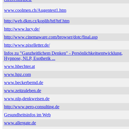
www.coolmen.ch/Augentest1.htm
http://web.dkm.cz/koplih/htf/htf.htm
http://www.lucy.de/
http://www.cinemaware.com/browser/dotc/final.asp
http://www.pixelletter.de/
Infos zu "Ganzheitlichem Denken" - Persönlichkeitsentwicklung,
Hypnose, NLP, Esotherik ...
www.hbechter.at
www.hpz.com
www.beckerbernd.de
www.zeitzuleben.de
www.nlp-denkweisen.de
http://www.pero-consulting.de
Gesundheitsinfos im Web
www.allergate.de