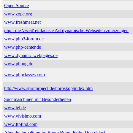
Open Source
www.zope.org
www.freshmeat.net
php - die 'zweit' einfachste Art dynamische Webseiten zu erzeugen
www.php3-forum.de
www.php-center.de
www.dynamic-webpages.de
www.phpug.de
www.phpclasses.com
http://www.spiritproject.de/horoskop/index.htm
Suchmaschinen mit Besonderheiten
www.tel.de
www.vivisimo.com
www.ftpfind.com
Abendunterhaltung im Raum Bonn, Köln, Düsseldorf