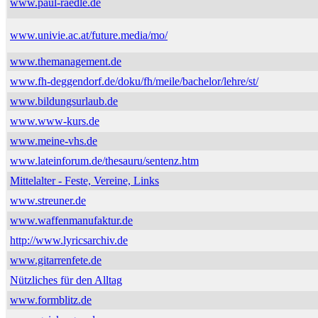
www.paul-raedle.de
www.univie.ac.at/future.media/mo/
www.themanagement.de
www.fh-deggendorf.de/doku/fh/meile/bachelor/lehre/st/
www.bildungsurlaub.de
www.www-kurs.de
www.meine-vhs.de
www.lateinforum.de/thesauru/sentenz.htm
Mittelalter - Feste, Vereine, Links
www.streuner.de
www.waffenmanufaktur.de
http://www.lyricsarchiv.de
www.gitarrenfete.de
Nützliches für den Alltag
www.formblitz.de