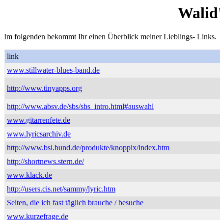
Walid
Im folgenden bekommt Ihr einen Überblick meiner Lieblings- Links.
link
www.stillwater-blues-band.de
http://www.tinyapps.org
http://www.absv.de/sbs/sbs_intro.html#auswahl
www.gitarrenfete.de
www.lyricsarchiv.de
http://www.bsi.bund.de/produkte/knoppix/index.htm
http://shortnews.stern.de/
www.klack.de
http://users.cis.net/sammy/lyric.htm
Seiten, die ich fast täglich brauche / besuche
www.kurzefrage.de