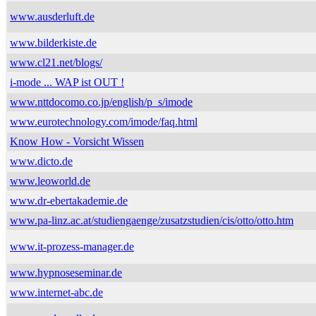
www.ausderluft.de
www.bilderkiste.de
www.cl21.net/blogs/
i-mode ... WAP ist OUT !
www.nttdocomo.co.jp/english/p_s/imode
www.eurotechnology.com/imode/faq.html
Know How - Vorsicht Wissen
www.dicto.de
www.leoworld.de
www.dr-ebertakademie.de
www.pa-linz.ac.at/studiengaenge/zusatzstudien/cis/otto/otto.htm
www.it-prozess-manager.de
www.hypnoseseminar.de
www.internet-abc.de