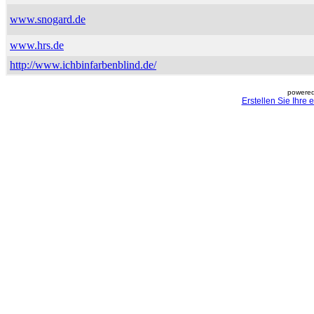
www.snogard.de
www.hrs.de
http://www.ichbinfarbenblind.de/
powered
Erstellen Sie Ihre