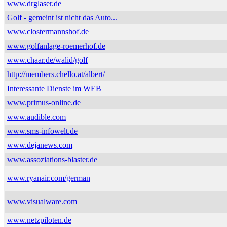
www.drglaser.de
Golf - gemeint ist nicht das Auto...
www.clostermannshof.de
www.golfanlage-roemerhof.de
www.chaar.de/walid/golf
http://members.chello.at/albert/
Interessante Dienste im WEB
www.primus-online.de
www.audible.com
www.sms-infowelt.de
www.dejanews.com
www.assoziations-blaster.de
www.ryanair.com/german
www.visualware.com
www.netzpiloten.de