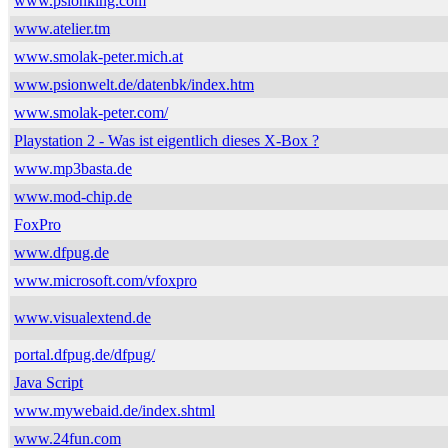
www.psionking.com
www.atelier.tm
www.smolak-peter.mich.at
www.psionwelt.de/datenbk/index.htm
www.smolak-peter.com/
Playstation 2 - Was ist eigentlich dieses X-Box ?
www.mp3basta.de
www.mod-chip.de
FoxPro
www.dfpug.de
www.microsoft.com/vfoxpro
www.visualextend.de
portal.dfpug.de/dfpug/
Java Script
www.mywebaid.de/index.shtml
www.24fun.com