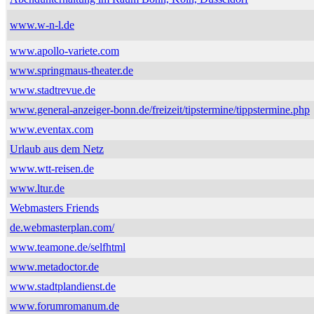
www.w-n-l.de
www.apollo-variete.com
www.springmaus-theater.de
www.stadtrevue.de
www.general-anzeiger-bonn.de/freizeit/tipstermine/tippstermine.php
www.eventax.com
Urlaub aus dem Netz
www.wtt-reisen.de
www.ltur.de
Webmasters Friends
de.webmasterplan.com/
www.teamone.de/selfhtml
www.metadoctor.de
www.stadtplandienst.de
www.forumromanum.de