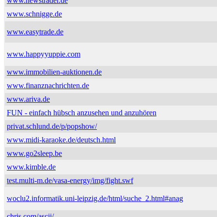
www.newstrader.de
www.schnigge.de
www.easytrade.de
www.happyyuppie.com
www.immobilien-auktionen.de
www.finanznachrichten.de
www.ariva.de
FUN - einfach hübsch anzusehen und anzuhören
privat.schlund.de/p/popshow/
www.midi-karaoke.de/deutsch.html
www.go2sleep.be
www.kimble.de
test.multi-m.de/vasa-energy/img/fight.swf
woclu2.informatik.uni-leipzig.de/html/suche_2.html#anag
chris.com/ascii/