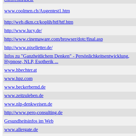
www.coolmen.ch/Augentest1.htm
http://web.dkm.cz/koplih/htf/htf.htm
http://www.lucy.de/
http://www.cinemaware.com/browser/dotc/final.asp
http://www.pixelletter.de/
Infos zu "Ganzheitlichem Denken" - Persönlichkeitsentwicklung,
Hypnose, NLP, Esotherik ...
www.hbechter.at
www.hpz.com
www.beckerbernd.de
www.zeitzuleben.de
www.nlp-denkweisen.de
http://www.pero-consulting.de
Gesundheitsinfos im Web
www.allergate.de