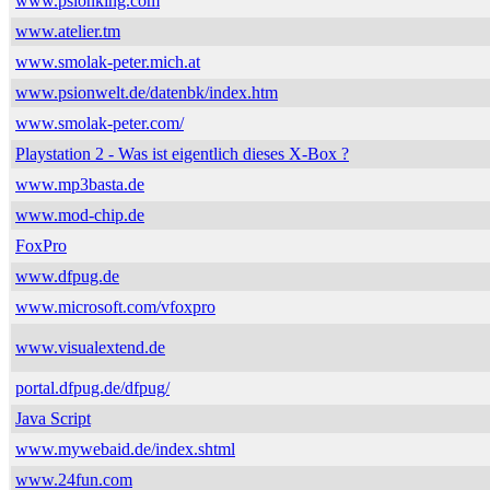
www.psionking.com
www.atelier.tm
www.smolak-peter.mich.at
www.psionwelt.de/datenbk/index.htm
www.smolak-peter.com/
Playstation 2 - Was ist eigentlich dieses X-Box ?
www.mp3basta.de
www.mod-chip.de
FoxPro
www.dfpug.de
www.microsoft.com/vfoxpro
www.visualextend.de
portal.dfpug.de/dfpug/
Java Script
www.mywebaid.de/index.shtml
www.24fun.com