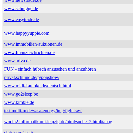
www.newstrader.de
www.schnigge.de
www.easytrade.de
www.happyyuppie.com
www.immobilien-auktionen.de
www.finanznachrichten.de
www.ariva.de
FUN - einfach hübsch anzusehen und anzuhören
privat.schlund.de/p/popshow/
www.midi-karaoke.de/deutsch.html
www.go2sleep.be
www.kimble.de
test.multi-m.de/vasa-energy/img/fight.swf
woclu2.informatik.uni-leipzig.de/html/suche_2.html#anag
chris.com/ascii/