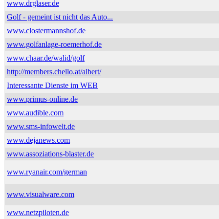
www.drglaser.de
Golf - gemeint ist nicht das Auto...
www.clostermannshof.de
www.golfanlage-roemerhof.de
www.chaar.de/walid/golf
http://members.chello.at/albert/
Interessante Dienste im WEB
www.primus-online.de
www.audible.com
www.sms-infowelt.de
www.dejanews.com
www.assoziations-blaster.de
www.ryanair.com/german
www.visualware.com
www.netzpiloten.de