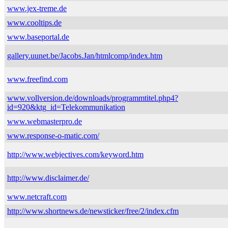
www.jex-treme.de
www.cooltips.de
www.baseportal.de
gallery.uunet.be/Jacobs.Jan/htmlcomp/index.htm
www.freefind.com
www.vollversion.de/downloads/programmtitel.php4?
id=920&ktg_id=Telekommunikation
www.webmasterpro.de
www.response-o-matic.com/
http://www.webjectives.com/keyword.htm
http://www.disclaimer.de/
www.netcraft.com
http://www.shortnews.de/newsticker/free/2/index.cfm