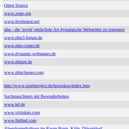
Open Source
www.zope.org
www.freshmeat.net
php - die 'zweit' einfachste Art dynamische Webseiten zu erzeugen
www.php3-forum.de
www.php-center.de
www.dynamic-webpages.de
www.phpug.de
www.phpclasses.com
http://www.spiritproject.de/horoskop/index.htm
Suchmaschinen mit Besonderheiten
www.tel.de
www.vivisimo.com
www.ftpfind.com
Abendunterhaltung im Raum Bonn, Köln, Düsseldorf