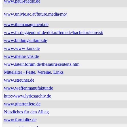
www.paul-raedle.de
www.univie.ac.at/future.media/mo/
www.themanagement.de
www.fh-deggendorf.de/doku/fh/meile/bachelor/lehre/st/
www.bildungsurlaub.de
www.www-kurs.de
www.meine-vhs.de
www.lateinforum.de/thesauru/sentenz.htm
Mittelalter - Feste, Vereine, Links
www.streuner.de
www.waffenmanufaktur.de
http://www.lyricsarchiv.de
www.gitarrenfete.de
Nützliches für den Alltag
www.formblitz.de