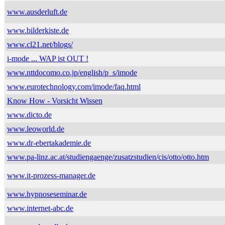
www.ausderluft.de
www.bilderkiste.de
www.cl21.net/blogs/
i-mode ... WAP ist OUT !
www.nttdocomo.co.jp/english/p_s/imode
www.eurotechnology.com/imode/faq.html
Know How - Vorsicht Wissen
www.dicto.de
www.leoworld.de
www.dr-ebertakademie.de
www.pa-linz.ac.at/studiengaenge/zusatzstudien/cis/otto/otto.htm
www.it-prozess-manager.de
www.hypnoseseminar.de
www.internet-abc.de