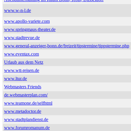
www.w-n-l.de
www.apollo-variete.com
www.springmaus-theater.de
www.stadtrevue.de
www.general-anzeiger-bonn.de/freizeit/tipstermine/tippstermine.php
www.eventax.com
Urlaub aus dem Netz
www.wtt-reisen.de
www.ltur.de
Webmasters Friends
de.webmasterplan.com/
www.teamone.de/selfhtml
www.metadoctor.de
www.stadtplandienst.de
www.forumromanum.de