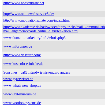
http://www.nedstatbasic.net
http://www.onlinewebservice6.de/
http://www.motivationszitate.com/index.html
http://www.akademie.de/basiswissen/tipps_tricks/mail_kommunikati
mail_allgemein/vcards_virtuelle_visitenkarten.html
www.domain-market.org/info/whois.php3
www.inforunner.de
http://www.dnsstuff.com/
www.kostenlose-inhalte.de
Sonstiges - paßt irgendwie nirgendwo anders
www.gyrotwister.de
www.whats-new-shop.de
www.8bit-museum.de
www.voodoo-systems.de