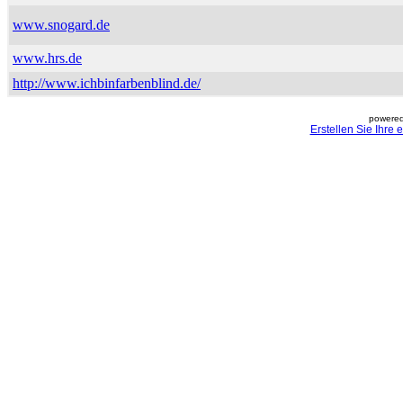
www.snogard.de
www.hrs.de
http://www.ichbinfarbenblind.de/
powered
Erstellen Sie Ihre