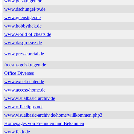
www.geizkragen.de
www.dschungel-tv.de
www.guenstiger.de
www.hobbythek.de
www.world-of-cheats.de
www.dasgrossez.de
www.presseportal.de
freesms.geizkragen.de
Office Diverses
www.excel-center.de
www.access-home.de
www.visualbasic-archiv.de
www.officetipps.net
www.visualbasic-archiv.de/home/willkommen.php3
Homepages von Freunden und Bekannten
www.fekk.de