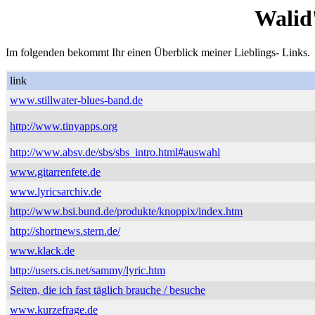
Walid
Im folgenden bekommt Ihr einen Überblick meiner Lieblings- Links.
link
www.stillwater-blues-band.de
http://www.tinyapps.org
http://www.absv.de/sbs/sbs_intro.html#auswahl
www.gitarrenfete.de
www.lyricsarchiv.de
http://www.bsi.bund.de/produkte/knoppix/index.htm
http://shortnews.stern.de/
www.klack.de
http://users.cis.net/sammy/lyric.htm
Seiten, die ich fast täglich brauche / besuche
www.kurzefrage.de